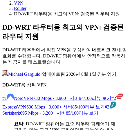
VPN
Router
DD-WRT 라우터용 최고의 VPN: 검증된 라우터 지원
DD-WRT 라우터용 최고의 VPN: 검증된
라우터 지원
DD-WRT 라우터에서 직접 VPN을 구성하여 네트워크 전체 암
호화를 수행합니다. DD-WRT 펌웨어에서 안정적으로 작동하
는 제공자를 테스트했습니다.
Michael Gargiulo
·
업데이트됨 2026년 8월 1일
·
7 분 읽기
DD-WRT용 상위 VPN
#1
NordVPN
730 Mbps · 8,900+ 서버
94
/100
리뷰 보기
#2
ExpressVPN
630 Mbps · 3,000+ 서버
85
/100
리뷰 보기
#3
Surfshark
695 Mbps · 3,200+ 서버
85
/100
리뷰 보기
요약:
DD-WRT 펌웨어는 표준 라우터 펌웨어가 제
공하지 않는 고급 VPN 클라이언트 기능에 액세스