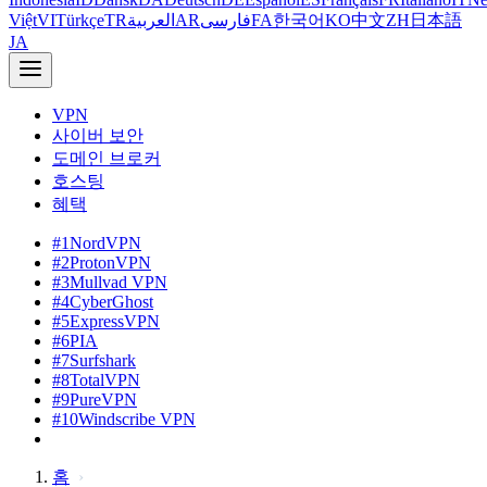
Việt
VI
Türkçe
TR
العربية
AR
فارسی
FA
한국어
KO
中文
ZH
日本語
JA
VPN
사이버 보안
도메인 브로커
호스팅
혜택
#1
NordVPN
#2
ProtonVPN
#3
Mullvad VPN
#4
CyberGhost
#5
ExpressVPN
#6
PIA
#7
Surfshark
#8
TotalVPN
#9
PureVPN
#10
Windscribe VPN
홈