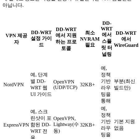
아닙니다.
DD-
WRT
DD-WRT
DD-WRT
최소
DD-WRT
에서
에서 지원
VPN 제공
설정 가이
NVRAM
에서
스플
하는 프로
자
드
필요
WireGuard
릿 터
토콜
널링
예,
예, 단계
정책
별 DD-
기반
부분(최신
OpenVPN
NordVPN
32KB+
(UDP/TCP)
WRT 웹
라우
빌드만)
UI 가이드
팅을
통해
예,
예, 스크
정책
린샷이 포
OpenVPN,
기반
기본 지원
Lightway(수
함된 DD-
ExpressVPN
32KB+
라우
없음
동)
WRT 전
팅을
용