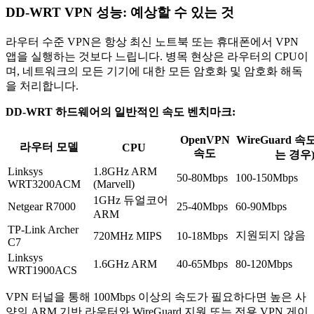
DD-WRT VPN 성능: 예상할 수 있는 것
라우터 수준 VPN은 항상 최신 노트북 또는 휴대폰에서 VPN
앱을 실행하는 것보다 느립니다. 병목 현상은 라우터의 CPU이
며, 네트워크의 모든 기기에 대한 모든 암호화 및 암호화 해독
을 처리합니다.
DD-WRT 하드웨어의 일반적인 속도 벤치마크:
OpenVPN
WireGuard 
라우터 모델
CPU
속도
는 경우
Linksys
1.8GHz ARM
50-80Mbps
100-150Mbps
WRT3200ACM
(Marvell)
1GHz 듀얼코어
Netgear R7000
25-40Mbps
60-90Mbps
ARM
TP-Link Archer
지원되지 않음
720MHz MIPS
10-18Mbps
C7
Linksys
1.6GHz ARM
40-65Mbps
80-120Mbps
WRT1900ACS
VPN 터널을 통해 100Mbps 이상의 속도가 필요하다면 높은 사
양의 ARM 기반 라우터와 WireGuard 지원 또는 전용 VPN 게이