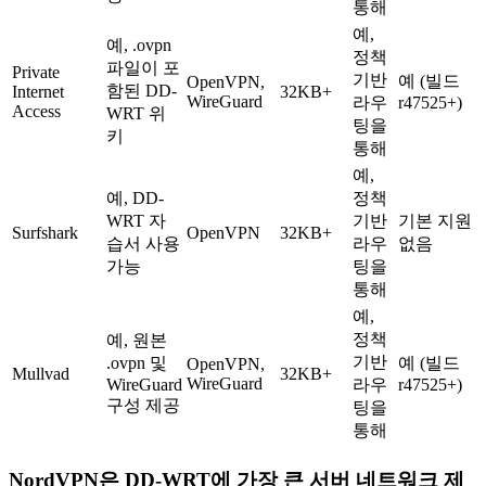
통해
예,
예, .ovpn
정책
파일이 포
Private
기반
예 (빌드
OpenVPN,
함된 DD-
Internet
32KB+
WireGuard
라우
r47525+)
Access
WRT 위
팅을
키
통해
예,
예, DD-
정책
WRT 자
기반
기본 지원
Surfshark
OpenVPN
32KB+
습서 사용
라우
없음
가능
팅을
통해
예,
정책
예, 원본
기반
.ovpn 및
예 (빌드
OpenVPN,
Mullvad
32KB+
WireGuard
WireGuard
라우
r47525+)
구성 제공
팅을
통해
NordVPN은 DD-WRT에 가장 큰 서버 네트워크 제