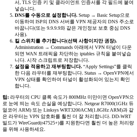
서, TLS 인증 키 및 클라이언트 인증서를 각 필드에 붙여
넣습니다.
DNS를 수동으로 설정합니다.
Setup → Basic Setup으로
이동하여 ISP의 DNS 서버를 VPN 제공자의 DNS 주소로
바꿉니다(또는 9.9.9.9와 같은 개인정보 보호 중심 DNS
사용).
킬 스위치를 추가합니다(선택 사항이지만 권장).
Administration → Commands 아래에서 VPN 터널이 다운
되면 WAN 트래픽을 차단하는 iptables 규칙을 붙여넣습
니다. 시작 스크립트로 저장합니다.
설정을 적용하고 재부팅합니다.
“Apply Settings”를 클릭
한 다음 라우터를 재부팅합니다. Status → OpenVPN에서
VPN 상태를 확인하여 터널이 활성화되어 있는지 확인
합니다.
팁:
라우터의 CPU 클록 속도가 800MHz 미만이면 OpenVPN으
로 눈에 띄는 속도 손실을 예상합니다. Netgear R7000(1GHz 듀
얼코어 ARM) 또는 Linksys WRT3200ACM(1.8GHz ARM)과 같
은 라우터는 VPN 암호화를 훨씬 더 잘 처리합니다. DD-WRT
빌드가 WireGuard(r47525+)를 지원한다면 훨씬 더 높은 처리량
을 위해 사용하세요.