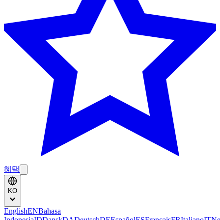
혜택
KO
English
EN
Bahasa
Indonesia
ID
Dansk
DA
Deutsch
DE
Español
ES
Français
FR
Italiano
IT
Ne