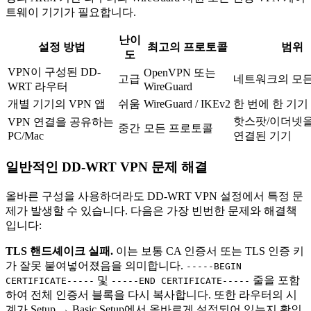
트웨이 기기가 필요합니다.
난이
설정 방법
최고의 프로토콜
범위
도
VPN이 구성된 DD-
OpenVPN 또는
고급
네트워크의 모든
WRT 라우터
WireGuard
개별 기기의 VPN 앱
쉬움
WireGuard / IKEv2
한 번에 한 기기
핫스팟/이더넷을
VPN 연결을 공유하는
중간
모든 프로토콜
PC/Mac
연결된 기기
일반적인 DD-WRT VPN 문제 해결
올바른 구성을 사용하더라도 DD-WRT VPN 설정에서 특정 문
제가 발생할 수 있습니다. 다음은 가장 빈번한 문제와 해결책
입니다:
TLS 핸드셰이크 실패.
이는 보통 CA 인증서 또는 TLS 인증 키
가 잘못 붙여넣어졌음을 의미합니다.
-----BEGIN
및
줄을 포함
CERTIFICATE-----
-----END CERTIFICATE-----
하여 전체 인증서 블록을 다시 복사합니다. 또한 라우터의 시
계가 Setup → Basic Setup에서 올바르게 설정되어 있는지 확인