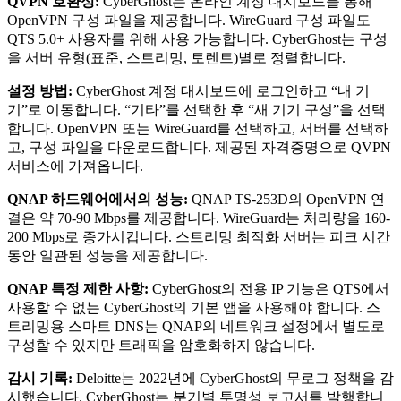
QVPN 호환성:
CyberGhost는 온라인 계정 대시보드를 통해
OpenVPN 구성 파일을 제공합니다. WireGuard 구성 파일도
QTS 5.0+ 사용자를 위해 사용 가능합니다. CyberGhost는 구성
을 서버 유형(표준, 스트리밍, 토렌트)별로 정렬합니다.
설정 방법:
CyberGhost 계정 대시보드에 로그인하고 “내 기
기”로 이동합니다. “기타”를 선택한 후 “새 기기 구성”을 선택
합니다. OpenVPN 또는 WireGuard를 선택하고, 서버를 선택하
고, 구성 파일을 다운로드합니다. 제공된 자격증명으로 QVPN
서비스에 가져옵니다.
QNAP 하드웨어에서의 성능:
QNAP TS-253D의 OpenVPN 연
결은 약 70-90 Mbps를 제공합니다. WireGuard는 처리량을 160-
200 Mbps로 증가시킵니다. 스트리밍 최적화 서버는 피크 시간
동안 일관된 성능을 제공합니다.
QNAP 특정 제한 사항:
CyberGhost의 전용 IP 기능은 QTS에서
사용할 수 없는 CyberGhost의 기본 앱을 사용해야 합니다. 스
트리밍용 스마트 DNS는 QNAP의 네트워크 설정에서 별도로
구성할 수 있지만 트래픽을 암호화하지 않습니다.
감시 기록:
Deloitte는 2022년에 CyberGhost의 무로그 정책을 감
시했습니다. CyberGhost는 분기별 투명성 보고서를 발행합니