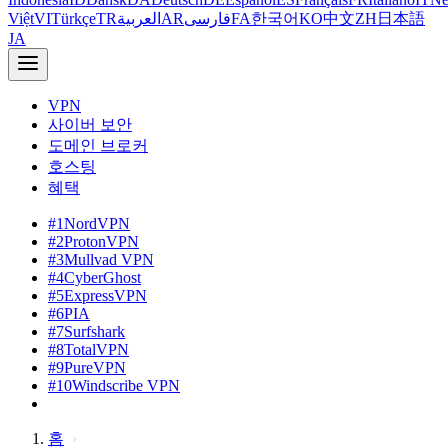
Việt
VI
Türkçe
TR
العربية
AR
فارسی
FA
한국어
KO
中文
ZH
日本語
JA
VPN
사이버 보안
도메인 브로커
호스팅
혜택
#1
NordVPN
#2
ProtonVPN
#3
Mullvad VPN
#4
CyberGhost
#5
ExpressVPN
#6
PIA
#7
Surfshark
#8
TotalVPN
#9
PureVPN
#10
Windscribe VPN
홈