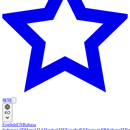
혜택
KO
English
EN
Bahasa
Indonesia
ID
Dansk
DA
Deutsch
DE
Español
ES
Français
FR
Italiano
IT
Ne