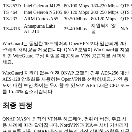
TS-253D
Intel Celeron J4125
80-100 Mbps
180-220 Mbps
QTS 
TS-464
Intel Celeron N5105
90-120 Mbps
200-250 Mbps
QTS 
TS-233
ARM Cortex-A55
30-50 Mbps
80-120 Mbps
QTS 
지원되지 않
Annapurna Labs
TS-431K
25-40 Mbps
N/A
AL-214
음
WireGuard는 동일한 하드웨어의 OpenVPN보다 일관되게 2배
~3배의 처리량을 제공합니다. QNAP 모델이 WireGuard를 지원
하면 WireGuard 구성 파일을 제공하는 VPN 공급자를 선택하
세요.
WireGuard 지원이 없는 이전 QNAP 모델의 경우 AES-256 대신
AES-128 암호화를 사용하는 OpenVPN을 선택하세요. 개인 용
도에 대한 보안 차이는 무시할 수 있으며 AES-128은 CPU 로드
를 15-20% 감소시킵니다.
최종 판정
QNAP NAS에 최적의 VPN은 하드웨어, 펌웨어 버전, 주요 사
용 사례에 따라 달라집니다. NordVPN과 PIA는 서버 커버리지,
프로토콜 지원, QNAP 테스트 성능의 가장 강력한 조합을 제공