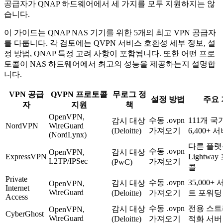
공급자가 QNAP 하드웨어에서 세 가지를 모두 지원하지는 않
습니다.
이 가이드는 QNAP NAS 기기를 위한 5개의 최고 VPN 공급자
를 다룹니다. 각 검토에는 QVPN 서비스 호환성 세부 정보, 설
정 방법, QNAP 특정 고려 사항이 포함됩니다. 또한 어떤 프로
토콜이 NAS 하드웨어에서 최고의 성능을 제공하는지 설명합
니다.
VPN 공급
QVPN 프로토콜
무로그 정
설정 방법
주요
자
지원
책
OpenVPN,
수동 .ovpn
111개 국
감시 대상
NordVPN
WireGuard
(Deloitte)
가져오기
6,400+ 
(NordLynx)
다른 플
수동 .ovpn
OpenVPN,
감시 대상
ExpressVPN
Lightwa
L2TP/IPSec
가져오기
(PwC)
콜
Private
수동 .ovpn
35,000+ 
감시 대상
OpenVPN,
Internet
WireGuard
(Deloitte)
가져오기
트 포워딩
Access
수동 .ovpn
전용 스트
감시 대상
OpenVPN,
CyberGhost
WireGuard
(Deloitte)
가져오기
적화 서버