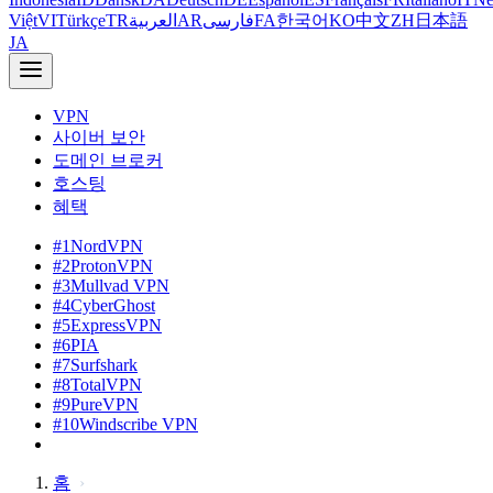
Việt
VI
Türkçe
TR
العربية
AR
فارسی
FA
한국어
KO
中文
ZH
日本語
JA
VPN
사이버 보안
도메인 브로커
호스팅
혜택
#1
NordVPN
#2
ProtonVPN
#3
Mullvad VPN
#4
CyberGhost
#5
ExpressVPN
#6
PIA
#7
Surfshark
#8
TotalVPN
#9
PureVPN
#10
Windscribe VPN
홈