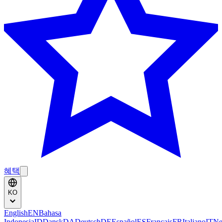
혜택
KO
English
EN
Bahasa
Indonesia
ID
Dansk
DA
Deutsch
DE
Español
ES
Français
FR
Italiano
IT
Ne