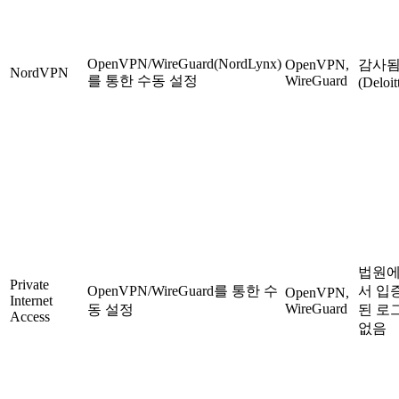
OpenVPN/WireGuard(NordLynx)
OpenVPN,
감사
NordVPN
를 통한 수동 설정
WireGuard
(Deloit
법원
Private
OpenVPN/WireGuard를 통한 수
서 입
OpenVPN,
Internet
WireGuard
동 설정
된 로
Access
없음