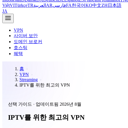
Việt
VI
Türkçe
TR
العربية
AR
فارسی
FA
한국어
KO
中文
ZH
日本語
JA
VPN
사이버 보안
도메인 브로커
호스팅
혜택
홈
VPN
Streaming
IPTV를 위한 최고의 VPN
선택 가이드 · 업데이트됨 2026년 8월
IPTV를 위한 최고의 VPN