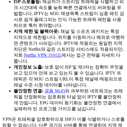
ISP 스로틀링:
제공자가 스트리밍 트래픽을 식별하고 피
크 시간대에 속도를 늦춰 빠른 연결에서도 버퍼링을 유
발합니다. IPTV는 M3U 재생목록 스트림이 심층 패킷 검
사로 쉽게 플래그되는 인식 가능한 트래픽 패턴을 사용
하므로 특히 취약합니다.
지역 제한 및 블랙아웃:
채널 및 스포츠 패키지는 특정
지역으로 제한됩니다. 위치를 이동하거나 해외로 여행하
면 콘텐츠가 사라집니다. IPTV에 적용되는 동일한 지역
차단은 Netflix와 같은 스트리밍 서비스에도 적용되지만,
저희
Netflix VPN 가이드
에서는 접근 전략을 자세히 다
룹니다.
개인정보 노출:
보호 없이 ISP 및 제3자는 정확히 무엇을
보고 있으며 언제 보고 있는지 볼 수 있습니다. IPTV 트
래픽은 각 M3U 스트림 URL이 특정 채널에 매핑되므로
채널 수준 시청 데이터를 나타냅니다.
불안정한 연결:
공용 Wi-Fi
와 과부하된 네트워크는 트래
픽을 안정화하는 암호화된 터널 없이 IPTV를 불안정하
게 만듭니다. EPG 데이터 동기화는 불안정한 연결에서
실패하여 빈 프로그램 가이드를 남깁니다.
VPN은 트래픽을 암호화하므로 ISP가 이를 식별하거나 스로틀
링할 수 없습니다. 다른 국가의 서버를 통해 연결하여 지역 제