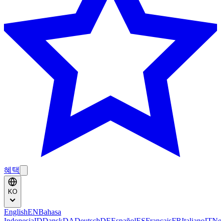
혜택
KO
English
EN
Bahasa
Indonesia
ID
Dansk
DA
Deutsch
DE
Español
ES
Français
FR
Italiano
IT
Ne