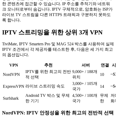
한 콘텐츠에 접근할 수 있습니다. IP 주소를 추적기와 네트워
크 모니터로부터 숨깁니다. IPTV 구체적으로, 암호화는 ISP가
라이브 TV 스트림을 다른 HTTPS 트래픽과 구분하지 못하도
록 합니다.
IPTV 스트리밍을 위한 상위 3개 VPN
TiviMate, IPTV Smarters Pro 및 MAG 524 박스를 사용하여 실제
IPTV 조건에서 각 제공자를 테스트한 후, 다음은 세 가지 최고
의 옵션입니다.
VPN
추천
서버
연결
시
IPTV를 위한 최고의 전반
9,000+ / 188개
~$
NordVPN
10
적 선택
위치
3,000+ / 105개
라이브 스트리밍 속도
~$
ExpressVPN
14
국가
Android TV 박스 및 무제
4,500+ / 100개
무제
저
Surfshark
한 기기
국가
한
화
NordVPN: IPTV 안정성을 위한 최고의 전반적 선택