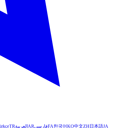
ürkçe
TR
العربية
AR
فارسی
FA
한국어
KO
中文
ZH
日本語
JA