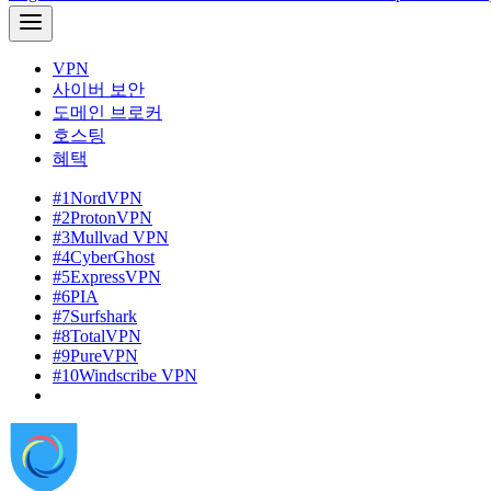
VPN
사이버 보안
도메인 브로커
호스팅
혜택
#1
NordVPN
#2
ProtonVPN
#3
Mullvad VPN
#4
CyberGhost
#5
ExpressVPN
#6
PIA
#7
Surfshark
#8
TotalVPN
#9
PureVPN
#10
Windscribe VPN