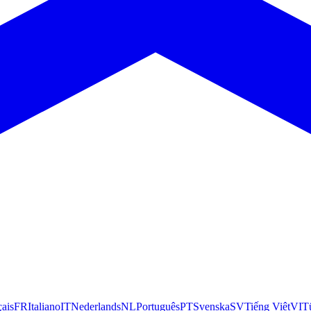
çais
FR
Italiano
IT
Nederlands
NL
Português
PT
Svenska
SV
Tiếng Việt
VI
T