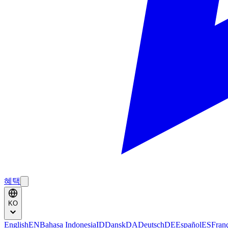
혜택
KO
English
EN
Bahasa Indonesia
ID
Dansk
DA
Deutsch
DE
Español
ES
Fran