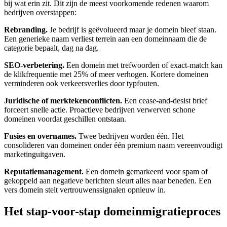
bij wat erin zit. Dit zijn de meest voorkomende redenen waarom
bedrijven overstappen:
Rebranding.
Je bedrijf is geëvolueerd maar je domein bleef staan.
Een generieke naam verliest terrein aan een domeinnaam die de
categorie bepaalt, dag na dag.
SEO-verbetering.
Een domein met trefwoorden of exact-match kan
de klikfrequentie met 25% of meer verhogen. Kortere domeinen
verminderen ook verkeersverlies door typfouten.
Juridische of merktekenconflicten.
Een cease-and-desist brief
forceert snelle actie. Proactieve bedrijven verwerven schone
domeinen voordat geschillen ontstaan.
Fusies en overnames.
Twee bedrijven worden één. Het
consolideren van domeinen onder één premium naam vereenvoudigt
marketinguitgaven.
Reputatiemanagement.
Een domein gemarkeerd voor spam of
gekoppeld aan negatieve berichten sleurt alles naar beneden. Een
vers domein stelt vertrouwenssignalen opnieuw in.
Het stap-voor-stap domeinmigratieproces