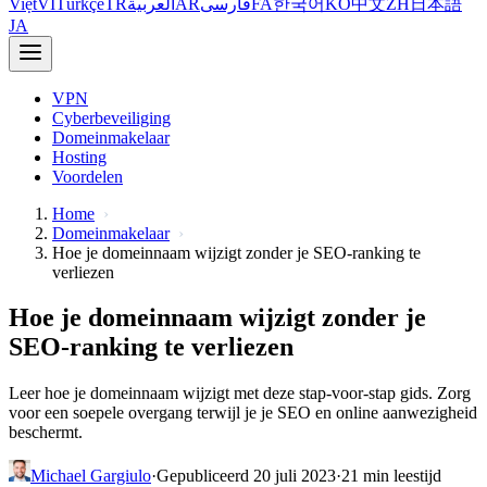
Việt
VI
Türkçe
TR
العربية
AR
فارسی
FA
한국어
KO
中文
ZH
日本語
JA
VPN
Cyberbeveiliging
Domeinmakelaar
Hosting
Voordelen
Home
Domeinmakelaar
Hoe je domeinnaam wijzigt zonder je SEO-ranking te
verliezen
Hoe je domeinnaam wijzigt zonder je
SEO-ranking te verliezen
Leer hoe je domeinnaam wijzigt met deze stap-voor-stap gids. Zorg
voor een soepele overgang terwijl je je SEO en online aanwezigheid
beschermt.
Michael Gargiulo
·
Gepubliceerd 20 juli 2023
·
21 min leestijd