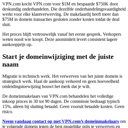
VPN.com kocht VPN.com voor $1M en bespaarde $750K door
deskundig onderhandelen. Die dezelfde onderhandelingsvaardigheid
werkt voor elke klantverwerving. De makelaardij heeft meer dan
$75M in domein transacties gesloten zonder kosten totdat de deal
sluit.
Het proces blijft vertrouwelijk vanaf het eerste gesprek. Verkopers
weten nooit wie koopt. Deze anonimiteit levert consistent lagere
aankoopprijs op.
Start je domeinwijziging met de juiste
naam
Migratie is technisch werk. Het verwerven van het juiste domein is
strategisch werk. Haal de aankoop verkeerd en geen hoeveelheid
omleidingstoewijzing bouwt het merk dat je wilt.
De domeinmakelaars van VPN.com behandelen het volledige
inkoop proces in 30 tot 90 dagen. De commissie bedraagt typisch
15%, alleen bij sluiting betaald. Geen vooruit betaalde kosten. Geen
risico.
Neem vandaag contact op met VPN.com’s domeinmakelaars
om
je volgende domein tegen de best mogelijke prijs te verwerven en