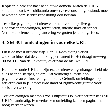
Kopieer je hele site naar het nieuwe domein. Match de URL-
structuur exact. Als oldbrand.com/services/consulting bestond, moet
newbrand.com/services/consulting ook bestaan.
Test elke pagina op het nieuwe domein voordat je live gaat.
Controleer afbeeldingen, formulieren, interne links en scripts.
Verbroken elementen bij lancering vergroten je ranking risico.
4. Stel 301-omleidingen in voor elke URL
Dit is de meest kritieke stap. Een 301-omleiding vertelt
zoekmachines dat de verhuizing permanent is. Het draagt ruwweg
90 tot 99% van de linkequity over naar de nieuwe URL.
Kaart elke oude URL aan zijn exacte nieuwe tegenhanger. Leid niet
alles naar de startpagina om. Dat vernietigt autoriteit op
paginaniveau en frustreert gebruikers. Gebruik omleidingen op
serverniveau in je .htaccess-bestand of Nginx-configuratie voor
snelste verwerking.
Test omleidingen met tools zoals httpstatus.io. Verifieer minstens 50
URL’s handmatig. Een verbroken omleiding kan een pagina met
hoog verkeer wezen.