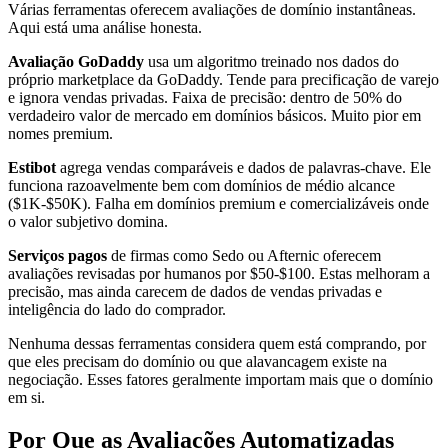
Várias ferramentas oferecem avaliações de domínio instantâneas.
Aqui está uma análise honesta.
Avaliação GoDaddy
usa um algoritmo treinado nos dados do
próprio marketplace da GoDaddy. Tende para precificação de varejo
e ignora vendas privadas. Faixa de precisão: dentro de 50% do
verdadeiro valor de mercado em domínios básicos. Muito pior em
nomes premium.
Estibot
agrega vendas comparáveis e dados de palavras-chave. Ele
funciona razoavelmente bem com domínios de médio alcance
($1K-$50K). Falha em domínios premium e comercializáveis onde
o valor subjetivo domina.
Serviços pagos
de firmas como Sedo ou Afternic oferecem
avaliações revisadas por humanos por $50-$100. Estas melhoram a
precisão, mas ainda carecem de dados de vendas privadas e
inteligência do lado do comprador.
Nenhuma dessas ferramentas considera quem está comprando, por
que eles precisam do domínio ou que alavancagem existe na
negociação. Esses fatores geralmente importam mais que o domínio
em si.
Por Que as Avaliações Automatizadas