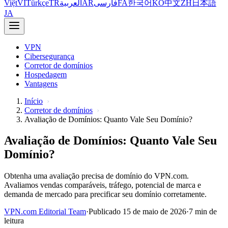
Việt
VI
Türkçe
TR
العربية
AR
فارسی
FA
한국어
KO
中文
ZH
日本語
JA
VPN
Cibersegurança
Corretor de domínios
Hospedagem
Vantagens
Início
Corretor de domínios
Avaliação de Domínios: Quanto Vale Seu Domínio?
Avaliação de Domínios: Quanto Vale Seu
Domínio?
Obtenha uma avaliação precisa de domínio do VPN.com.
Avaliamos vendas comparáveis, tráfego, potencial de marca e
demanda de mercado para precificar seu domínio corretamente.
VPN.com Editorial Team
·
Publicado 15 de maio de 2026
·
7 min de
leitura