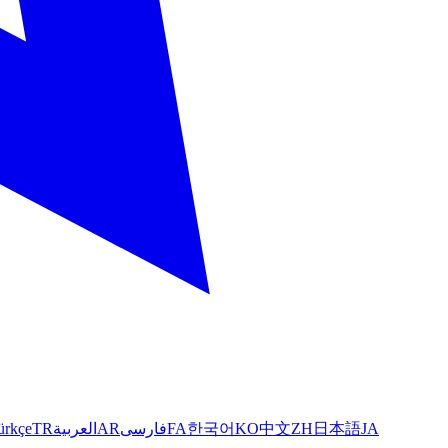
ürkçe
TR
العربية
AR
فارسی
FA
한국어
KO
中文
ZH
日本語
JA