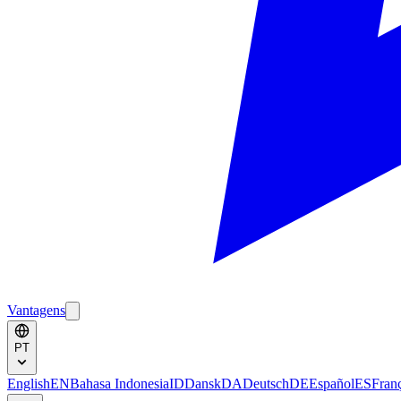
Vantagens
PT
English
EN
Bahasa Indonesia
ID
Dansk
DA
Deutsch
DE
Español
ES
Fran