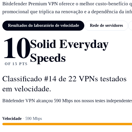
Bitdefender Premium VPN oferece o melhor custo-benefício qu
promocional que triplica na renovação e a dependência da inf
Resultados do laboratório de velocidade
Rede de servidores
10
RESULTADOS DO LABORATÓRIO DE VELOCIDADE
Solid Everyday
Speeds
OF 15 PTS
Classificado #14 de 22 VPNs testados
em velocidade.
Bitdefender VPN alcançou 590 Mbps nos nossos testes independentes
Velocidade
· 590 Mbps