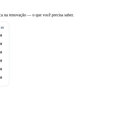
ca na renovação — o que você precisa saber.
100
10
10
10
10
10
10