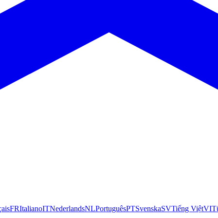
çais
FR
Italiano
IT
Nederlands
NL
Português
PT
Svenska
SV
Tiếng Việt
VI
T