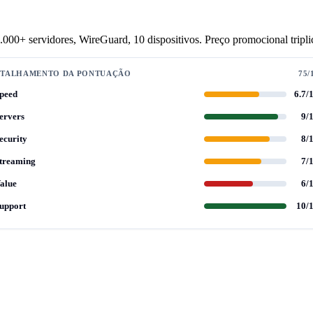
00+ servidores, WireGuard, 10 dispositivos. Preço promocional tripli
ETALHAMENTO DA PONTUAÇÃO
75/
peed
6.7/
ervers
9/
ecurity
8/
treaming
7/
alue
6/
upport
10/