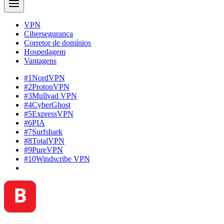
VPN
Cibersegurança
Corretor de domínios
Hospedagem
Vantagens
#1
NordVPN
#2
ProtonVPN
#3
Mullvad VPN
#4
CyberGhost
#5
ExpressVPN
#6
PIA
#7
Surfshark
#8
TotalVPN
#9
PureVPN
#10
Windscribe VPN