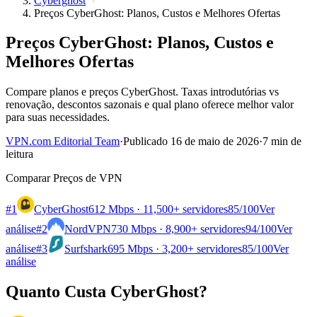
Cyberghost
Preços CyberGhost: Planos, Custos e Melhores Ofertas
Preços CyberGhost: Planos, Custos e
Melhores Ofertas
Compare planos e preços CyberGhost. Taxas introdutórias vs
renovação, descontos sazonais e qual plano oferece melhor valor
para suas necessidades.
VPN.com Editorial Team
·
Publicado 16 de maio de 2026
·
7 min de
leitura
Comparar Preços de VPN
#1
CyberGhost
612 Mbps · 11,500+ servidores
85
/100
Ver
análise
#2
NordVPN
730 Mbps · 8,900+ servidores
94
/100
Ver
análise
#3
Surfshark
695 Mbps · 3,200+ servidores
85
/100
Ver
análise
Quanto Custa CyberGhost?