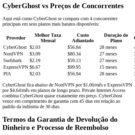
CyberGhost vs Preços de Concorrentes
Aqui está como CyberGhost se compara com 4 concorrentes
principais em seus planos mais baratos disponíveis:
Melhor Taxa
Custo
Duração do
Provedor
Mensal
Adiantado
Plano
CyberGhost
$2.03
$56.84
28 meses
NordVPN
$3.09
$80.34
27 meses
Surfshark
$2.19
$59.13
27 meses
ExpressVPN
$6.67
$99.95
15 meses
PIA
$2.03
$56.94
28 meses
CyberGhost fica abaixo de NordVPN por $1.06/mês e ExpressVPN
por $4.64/mês em planos de longo prazo. Private Internet Access
combina CyberGhost quase exatamente em preço. CyberGhost
vence em comprimento de garantia com 45 dias em relação ao
padrão da indústria de 30 dias.
Termos da Garantia de Devolução do
Dinheiro e Processo de Reembolso