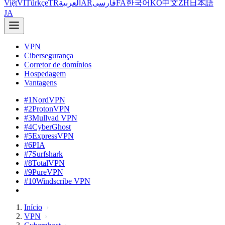
Việt
VI
Türkçe
TR
العربية
AR
فارسی
FA
한국어
KO
中文
ZH
日本語
JA
VPN
Cibersegurança
Corretor de domínios
Hospedagem
Vantagens
#1
NordVPN
#2
ProtonVPN
#3
Mullvad VPN
#4
CyberGhost
#5
ExpressVPN
#6
PIA
#7
Surfshark
#8
TotalVPN
#9
PureVPN
#10
Windscribe VPN
Início
VPN