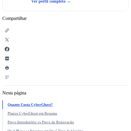
Ver perfil completo
→
Compartilhar
Nesta página
Quanto Custa CyberGhost?
Planos CyberGhost em Resumo
Preço Introdutório vs Preço de Renovação
Qual Plano se Encaixa em Qual Tipo de Usuário