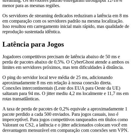
streaming. Os servidores padrão entregaram throughput 12-18%
menor para as mesmas regiões.
Os servidores de streaming dedicados reduziram a latência em 8 ms
em comparação com os servidores padrão na mesma localização.
Isso resultou em carregamento inicial mais rápido, mas qualidade de
reprodução sustentada idêntica.
Latência para Jogos
Jogadores competitivos precisam de latência abaixo de 50 ms e
perda de pacotes abaixo de 0,5%. O CyberGhost atende a ambos os
limites em servidores próximos, mas tem dificuldades à distância.
O ping do servidor local teve média de 25 ms, adicionando
aproximadamente 8 ms em relação à nossa conexão direta.
Conexões intercontinentais (Leste dos EUA para Oeste da UE)
saltaram para 94 ms. O jitter mediu 4,2 ms localmente e 11,7 ms em
rotas transatlânticas.
A taxa de perda de pacotes de 0,2% equivale a aproximadamente 1
pacote perdido a cada 500 enviados. Para jogos casuais, isso é
imperceptível. Para jogos competitivos ranqueados em títulos como
Valorant ou CS2, a latência e o jitter adicionados colocam você em
desvantagem mensurável em comparação com conexões sem VPN.