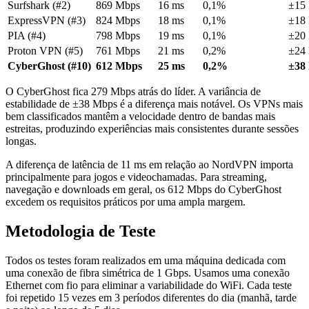
Surfshark (#2)
869 Mbps
16 ms
0,1%
±15
ExpressVPN (#3)
824 Mbps
18 ms
0,1%
±18
PIA (#4)
798 Mbps
19 ms
0,1%
±20
Proton VPN (#5)
761 Mbps
21 ms
0,2%
±24
CyberGhost (#10)
612 Mbps
25 ms
0,2%
±38
O CyberGhost fica 279 Mbps atrás do líder. A variância de
estabilidade de ±38 Mbps é a diferença mais notável. Os VPNs mais
bem classificados mantêm a velocidade dentro de bandas mais
estreitas, produzindo experiências mais consistentes durante sessões
longas.
A diferença de latência de 11 ms em relação ao NordVPN importa
principalmente para jogos e videochamadas. Para streaming,
navegação e downloads em geral, os 612 Mbps do CyberGhost
excedem os requisitos práticos por uma ampla margem.
Metodologia de Teste
Todos os testes foram realizados em uma máquina dedicada com
uma conexão de fibra simétrica de 1 Gbps. Usamos uma conexão
Ethernet com fio para eliminar a variabilidade do WiFi. Cada teste
foi repetido 15 vezes em 3 períodos diferentes do dia (manhã, tarde