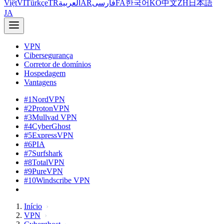
Việt
VI
Türkçe
TR
العربية
AR
فارسی
FA
한국어
KO
中文
ZH
日本語
JA
VPN
Cibersegurança
Corretor de domínios
Hospedagem
Vantagens
#1
NordVPN
#2
ProtonVPN
#3
Mullvad VPN
#4
CyberGhost
#5
ExpressVPN
#6
PIA
#7
Surfshark
#8
TotalVPN
#9
PureVPN
#10
Windscribe VPN
Início
VPN