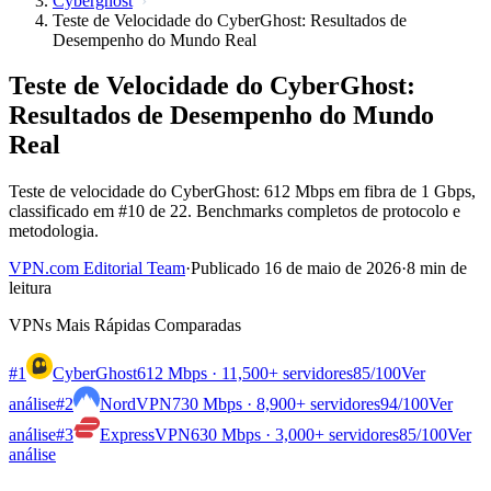
Cyberghost
Teste de Velocidade do CyberGhost: Resultados de
Desempenho do Mundo Real
Teste de Velocidade do CyberGhost:
Resultados de Desempenho do Mundo
Real
Teste de velocidade do CyberGhost: 612 Mbps em fibra de 1 Gbps,
classificado em #10 de 22. Benchmarks completos de protocolo e
metodologia.
VPN.com Editorial Team
·
Publicado 16 de maio de 2026
·
8 min de
leitura
VPNs Mais Rápidas Comparadas
#1
CyberGhost
612 Mbps · 11,500+ servidores
85
/100
Ver
análise
#2
NordVPN
730 Mbps · 8,900+ servidores
94
/100
Ver
análise
#3
ExpressVPN
630 Mbps · 3,000+ servidores
85
/100
Ver
análise