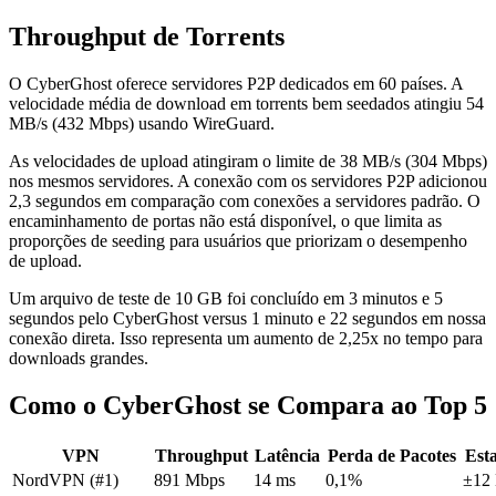
Throughput de Torrents
O CyberGhost oferece servidores P2P dedicados em 60 países. A
velocidade média de download em torrents bem seedados atingiu 54
MB/s (432 Mbps) usando WireGuard.
As velocidades de upload atingiram o limite de 38 MB/s (304 Mbps)
nos mesmos servidores. A conexão com os servidores P2P adicionou
2,3 segundos em comparação com conexões a servidores padrão. O
encaminhamento de portas não está disponível, o que limita as
proporções de seeding para usuários que priorizam o desempenho
de upload.
Um arquivo de teste de 10 GB foi concluído em 3 minutos e 5
segundos pelo CyberGhost versus 1 minuto e 22 segundos em nossa
conexão direta. Isso representa um aumento de 2,25x no tempo para
downloads grandes.
Como o CyberGhost se Compara ao Top 5
VPN
Throughput
Latência
Perda de Pacotes
Esta
NordVPN (#1)
891 Mbps
14 ms
0,1%
±12