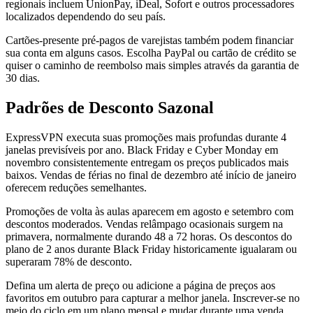
regionais incluem UnionPay, iDeal, Sofort e outros processadores
localizados dependendo do seu país.
Cartões-presente pré-pagos de varejistas também podem financiar
sua conta em alguns casos. Escolha PayPal ou cartão de crédito se
quiser o caminho de reembolso mais simples através da garantia de
30 dias.
Padrões de Desconto Sazonal
ExpressVPN executa suas promoções mais profundas durante 4
janelas previsíveis por ano. Black Friday e Cyber Monday em
novembro consistentemente entregam os preços publicados mais
baixos. Vendas de férias no final de dezembro até início de janeiro
oferecem reduções semelhantes.
Promoções de volta às aulas aparecem em agosto e setembro com
descontos moderados. Vendas relâmpago ocasionais surgem na
primavera, normalmente durando 48 a 72 horas. Os descontos do
plano de 2 anos durante Black Friday historicamente igualaram ou
superaram 78% de desconto.
Defina um alerta de preço ou adicione a página de preços aos
favoritos em outubro para capturar a melhor janela. Inscrever-se no
meio do ciclo em um plano mensal e mudar durante uma venda