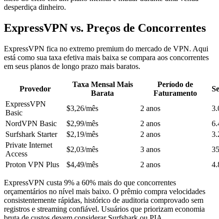
desperdiça dinheiro.
ExpressVPN vs. Preços de Concorrentes
ExpressVPN fica no extremo premium do mercado de VPN. Aqui
está como sua taxa efetiva mais baixa se compara aos concorrentes
em seus planos de longo prazo mais baratos.
Taxa Mensal Mais
Período de
Provedor
Se
Barata
Faturamento
ExpressVPN
$3,26/mês
2 anos
3.
Basic
NordVPN Basic
$2,99/mês
2 anos
6.
Surfshark Starter
$2,19/mês
2 anos
3.
Private Internet
$2,03/mês
3 anos
3
Access
Proton VPN Plus
$4,49/mês
2 anos
4.
ExpressVPN custa 9% a 60% mais do que concorrentes
orçamentários no nível mais baixo. O prêmio compra velocidades
consistentemente rápidas, histórico de auditoria comprovado sem
registros e streaming confiável. Usuários que priorizam economia
bruta de custos devem considerar Surfshark ou PIA.