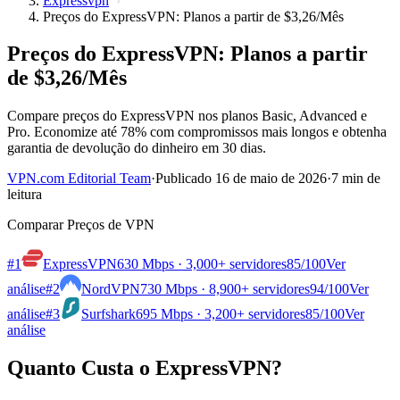
Expressvpn
Preços do ExpressVPN: Planos a partir de $3,26/Mês
Preços do ExpressVPN: Planos a partir
de $3,26/Mês
Compare preços do ExpressVPN nos planos Basic, Advanced e
Pro. Economize até 78% com compromissos mais longos e obtenha
garantia de devolução do dinheiro em 30 dias.
VPN.com Editorial Team
·
Publicado 16 de maio de 2026
·
7 min de
leitura
Comparar Preços de VPN
#1
ExpressVPN
630 Mbps · 3,000+ servidores
85
/100
Ver
análise
#2
NordVPN
730 Mbps · 8,900+ servidores
94
/100
Ver
análise
#3
Surfshark
695 Mbps · 3,200+ servidores
85
/100
Ver
análise
Quanto Custa o ExpressVPN?