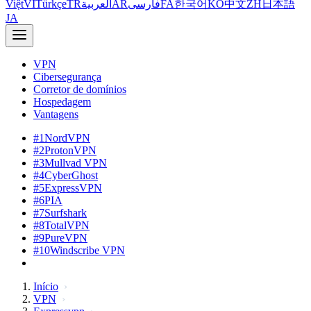
Việt
VI
Türkçe
TR
العربية
AR
فارسی
FA
한국어
KO
中文
ZH
日本語
JA
VPN
Cibersegurança
Corretor de domínios
Hospedagem
Vantagens
#1
NordVPN
#2
ProtonVPN
#3
Mullvad VPN
#4
CyberGhost
#5
ExpressVPN
#6
PIA
#7
Surfshark
#8
TotalVPN
#9
PureVPN
#10
Windscribe VPN
Início
VPN