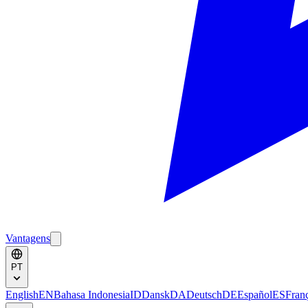
Vantagens
PT
English
EN
Bahasa Indonesia
ID
Dansk
DA
Deutsch
DE
Español
ES
Fran