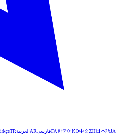
ürkçe
TR
العربية
AR
فارسی
FA
한국어
KO
中文
ZH
日本語
JA