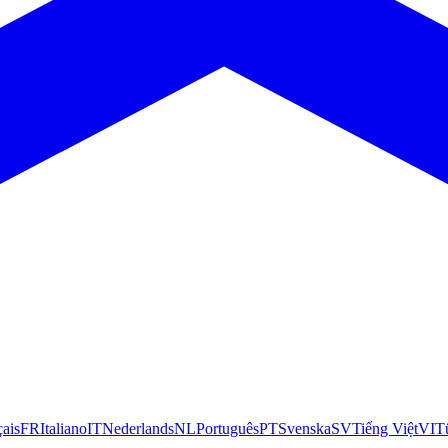
çais
FR
Italiano
IT
Nederlands
NL
Português
PT
Svenska
SV
Tiếng Việt
VI
T