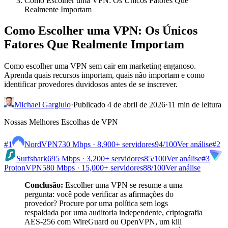
Como Escolher uma VPN: Os Únicos Fatores Que
Realmente Importam
Como Escolher uma VPN: Os Únicos
Fatores Que Realmente Importam
Como escolher uma VPN sem cair em marketing enganoso.
Aprenda quais recursos importam, quais não importam e como
identificar provedores duvidosos antes de se inscrever.
Michael Gargiulo
·
Publicado 4 de abril de 2026
·
11 min de leitura
Nossas Melhores Escolhas de VPN
#1
NordVPN
730 Mbps · 8,900+ servidores
94
/100
Ver análise
#2
Surfshark
695 Mbps · 3,200+ servidores
85
/100
Ver análise
#3
ProtonVPN
580 Mbps · 15,000+ servidores
88
/100
Ver análise
Conclusão:
Escolher uma VPN se resume a uma
pergunta: você pode verificar as afirmações do
provedor? Procure por uma política sem logs
respaldada por uma auditoria independente, criptografia
AES-256 com WireGuard ou OpenVPN, um kill