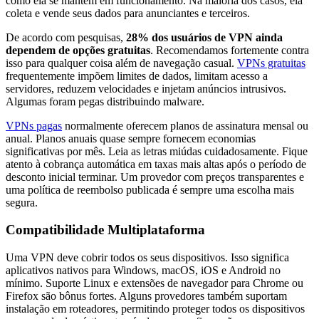
como ela se mantém em funcionamento. Na maioria dos casos, ela
coleta e vende seus dados para anunciantes e terceiros.
De acordo com pesquisas,
28% dos usuários de VPN ainda
dependem de opções gratuitas
. Recomendamos fortemente contra
isso para qualquer coisa além de navegação casual.
VPNs gratuitas
frequentemente impõem limites de dados, limitam acesso a
servidores, reduzem velocidades e injetam anúncios intrusivos.
Algumas foram pegas distribuindo malware.
VPNs pagas
normalmente oferecem planos de assinatura mensal ou
anual. Planos anuais quase sempre fornecem economias
significativas por mês. Leia as letras miúdas cuidadosamente. Fique
atento à cobrança automática em taxas mais altas após o período de
desconto inicial terminar. Um provedor com preços transparentes e
uma política de reembolso publicada é sempre uma escolha mais
segura.
Compatibilidade Multiplataforma
Uma VPN deve cobrir todos os seus dispositivos. Isso significa
aplicativos nativos para Windows, macOS, iOS e Android no
mínimo. Suporte Linux e extensões de navegador para Chrome ou
Firefox são bônus fortes. Alguns provedores também suportam
instalação em roteadores, permitindo proteger todos os dispositivos