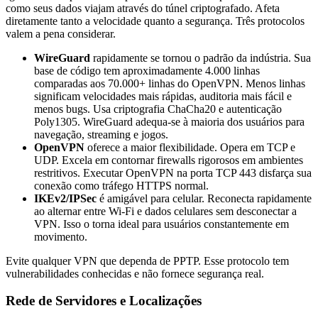
como seus dados viajam através do túnel criptografado. Afeta
diretamente tanto a velocidade quanto a segurança. Três protocolos
valem a pena considerar.
WireGuard
rapidamente se tornou o padrão da indústria. Sua
base de código tem aproximadamente 4.000 linhas
comparadas aos 70.000+ linhas do OpenVPN. Menos linhas
significam velocidades mais rápidas, auditoria mais fácil e
menos bugs. Usa criptografia ChaCha20 e autenticação
Poly1305. WireGuard adequa-se à maioria dos usuários para
navegação, streaming e jogos.
OpenVPN
oferece a maior flexibilidade. Opera em TCP e
UDP. Excela em contornar firewalls rigorosos em ambientes
restritivos. Executar OpenVPN na porta TCP 443 disfarça sua
conexão como tráfego HTTPS normal.
IKEv2/IPSec
é amigável para celular. Reconecta rapidamente
ao alternar entre Wi-Fi e dados celulares sem desconectar a
VPN. Isso o torna ideal para usuários constantemente em
movimento.
Evite qualquer VPN que dependa de PPTP. Esse protocolo tem
vulnerabilidades conhecidas e não fornece segurança real.
Rede de Servidores e Localizações