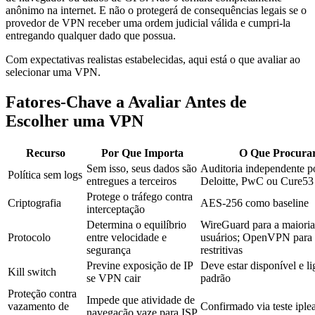
anônimo na internet. E não o protegerá de consequências legais se o
provedor de VPN receber uma ordem judicial válida e cumpri-la
entregando qualquer dado que possua.
Com expectativas realistas estabelecidas, aqui está o que avaliar ao
selecionar uma VPN.
Fatores-Chave a Avaliar Antes de
Escolher uma VPN
Recurso
Por Que Importa
O Que Procura
Sem isso, seus dados são
Auditoria independente p
Política sem logs
entregues a terceiros
Deloitte, PwC ou Cure53
Protege o tráfego contra
Criptografia
AES-256 como baseline
interceptação
Determina o equilíbrio
WireGuard para a maioria
Protocolo
entre velocidade e
usuários; OpenVPN para 
segurança
restritivas
Previne exposição de IP
Deve estar disponível e l
Kill switch
se VPN cair
padrão
Proteção contra
Impede que atividade de
vazamento de
Confirmado via teste iple
navegação vaze para ISP