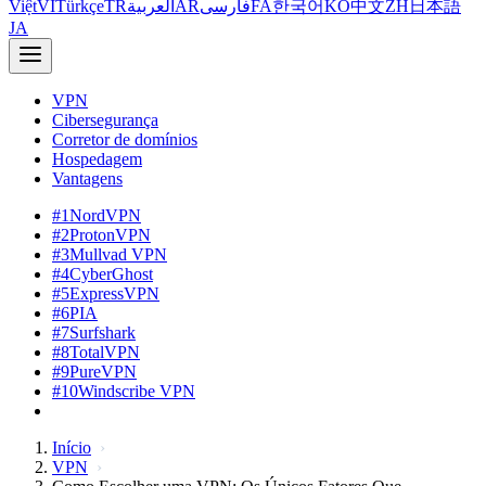
Việt
VI
Türkçe
TR
العربية
AR
فارسی
FA
한국어
KO
中文
ZH
日本語
JA
VPN
Cibersegurança
Corretor de domínios
Hospedagem
Vantagens
#1
NordVPN
#2
ProtonVPN
#3
Mullvad VPN
#4
CyberGhost
#5
ExpressVPN
#6
PIA
#7
Surfshark
#8
TotalVPN
#9
PureVPN
#10
Windscribe VPN
Início
VPN