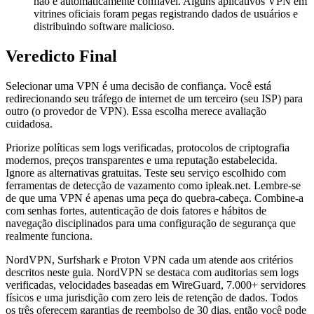
não é automaticamente confiável. Alguns aplicativos VPN em
vitrines oficiais foram pegas registrando dados de usuários e
distribuindo software malicioso.
Veredicto Final
Selecionar uma VPN é uma decisão de confiança. Você está
redirecionando seu tráfego de internet de um terceiro (seu ISP) para
outro (o provedor de VPN). Essa escolha merece avaliação
cuidadosa.
Priorize políticas sem logs verificadas, protocolos de criptografia
modernos, preços transparentes e uma reputação estabelecida.
Ignore as alternativas gratuitas. Teste seu serviço escolhido com
ferramentas de detecção de vazamento como ipleak.net. Lembre-se
de que uma VPN é apenas uma peça do quebra-cabeça. Combine-a
com senhas fortes, autenticação de dois fatores e hábitos de
navegação disciplinados para uma configuração de segurança que
realmente funciona.
NordVPN, Surfshark e Proton VPN cada um atende aos critérios
descritos neste guia. NordVPN se destaca com auditorias sem logs
verificadas, velocidades baseadas em WireGuard, 7.000+ servidores
físicos e uma jurisdição com zero leis de retenção de dados. Todos
os três oferecem garantias de reembolso de 30 dias, então você pode