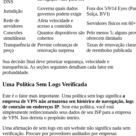
DNS
Governa quais dados
Fora dos 5/9/14 Eyes (P
Jurisdição
governos podem exigir
Suíça, BVI)
Rede de
Afeta velocidade e
Servidores físicos em 60+
servidores
acesso a conteúdo
Conexões
Quantos dispositivos são
Pelo menos 5; alguns pro
simultâneas
cobertos
oferecem ilimitado
Transparência de
Previne cobranças de
Taxas de renovação claras,
preço
renovação surpresa
de reembolso publicada
Sua decisão final deve priorizar segurança, velocidade e
transparência. As seções seguintes detalham cada fator em
profundidade.
Uma Política Sem Logs Verificada
Este é o fator mais importante. Uma política sem logs significa
a
empresa de VPN não armazena seu histórico de navegação, logs
de conexão ou endereços IP
. Sem esta política, você está
simplesmente redirecionando seus dados de seu ISP para a empresa
de VPN. Isso derrota o propósito inteiro.
Uma afirmação de sem logs em um website não significa nada sem
verificação. Procure por provedores auditados por empresas