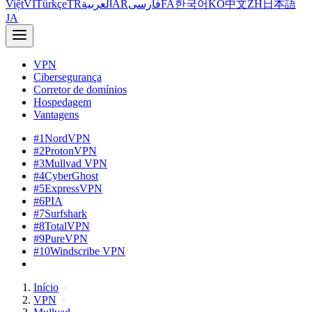
Việt
VI
Türkçe
TR
العربية
AR
فارسی
FA
한국어
KO
中文
ZH
日本語
JA
VPN
Cibersegurança
Corretor de domínios
Hospedagem
Vantagens
#1
NordVPN
#2
ProtonVPN
#3
Mullvad VPN
#4
CyberGhost
#5
ExpressVPN
#6
PIA
#7
Surfshark
#8
TotalVPN
#9
PureVPN
#10
Windscribe VPN
Início
VPN