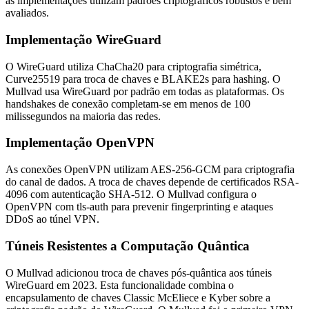
as implementações utilizam padrões criptográficos robustos e bem
avaliados.
Implementação WireGuard
O WireGuard utiliza ChaCha20 para criptografia simétrica,
Curve25519 para troca de chaves e BLAKE2s para hashing. O
Mullvad usa WireGuard por padrão em todas as plataformas. Os
handshakes de conexão completam-se em menos de 100
milissegundos na maioria das redes.
Implementação OpenVPN
As conexões OpenVPN utilizam AES-256-GCM para criptografia
do canal de dados. A troca de chaves depende de certificados RSA-
4096 com autenticação SHA-512. O Mullvad configura o
OpenVPN com tls-auth para prevenir fingerprinting e ataques
DDoS ao túnel VPN.
Túneis Resistentes a Computação Quântica
O Mullvad adicionou troca de chaves pós-quântica aos túneis
WireGuard em 2023. Esta funcionalidade combina o
encapsulamento de chaves Classic McEliece e Kyber sobre a