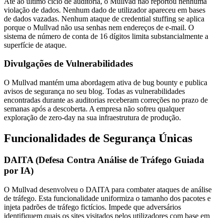
Até ao último ciclo de auditoria, o Mullvad não reportou nenhuma
violação de dados. Nenhum dado de utilizador apareceu em bases
de dados vazadas. Nenhum ataque de credential stuffing se aplica
porque o Mullvad não usa senhas nem endereços de e-mail. O
sistema de número de conta de 16 dígitos limita substancialmente a
superfície de ataque.
Divulgações de Vulnerabilidades
O Mullvad mantém uma abordagem ativa de bug bounty e publica
avisos de segurança no seu blog. Todas as vulnerabilidades
encontradas durante as auditorias receberam correções no prazo de
semanas após a descoberta. A empresa não sofreu qualquer
exploração de zero-day na sua infraestrutura de produção.
Funcionalidades de Segurança Únicas
DAITA (Defesa Contra Análise de Tráfego Guiada
por IA)
O Mullvad desenvolveu o DAITA para combater ataques de análise
de tráfego. Esta funcionalidade uniformiza o tamanho dos pacotes e
injeta padrões de tráfego fictícios. Impede que adversários
identifiquem quais os sites visitados pelos utilizadores com base em