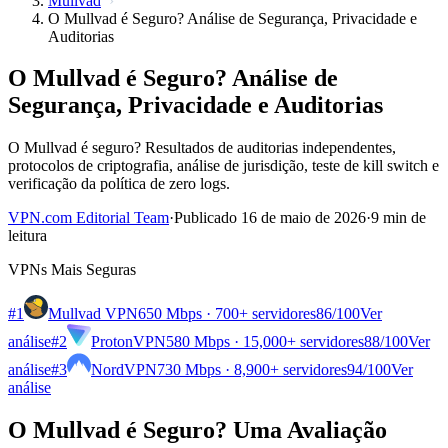
Mullvad
O Mullvad é Seguro? Análise de Segurança, Privacidade e
Auditorias
O Mullvad é Seguro? Análise de
Segurança, Privacidade e Auditorias
O Mullvad é seguro? Resultados de auditorias independentes,
protocolos de criptografia, análise de jurisdição, teste de kill switch e
verificação da política de zero logs.
VPN.com Editorial Team
·
Publicado 16 de maio de 2026
·
9 min de
leitura
VPNs Mais Seguras
#1
Mullvad VPN
650 Mbps · 700+ servidores
86
/100
Ver
análise
#2
ProtonVPN
580 Mbps · 15,000+ servidores
88
/100
Ver
análise
#3
NordVPN
730 Mbps · 8,900+ servidores
94
/100
Ver
análise
O Mullvad é Seguro? Uma Avaliação