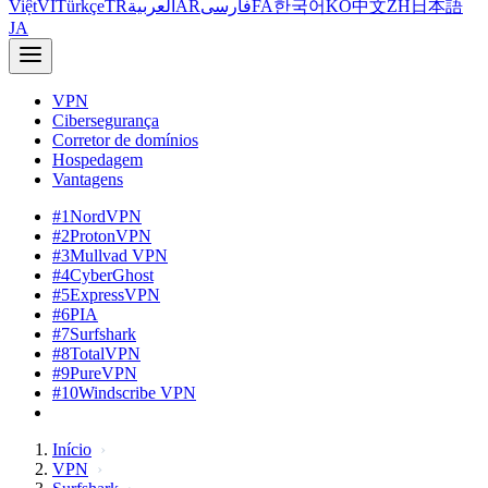
Việt
VI
Türkçe
TR
العربية
AR
فارسی
FA
한국어
KO
中文
ZH
日本語
JA
VPN
Cibersegurança
Corretor de domínios
Hospedagem
Vantagens
#1
NordVPN
#2
ProtonVPN
#3
Mullvad VPN
#4
CyberGhost
#5
ExpressVPN
#6
PIA
#7
Surfshark
#8
TotalVPN
#9
PureVPN
#10
Windscribe VPN
Início
VPN