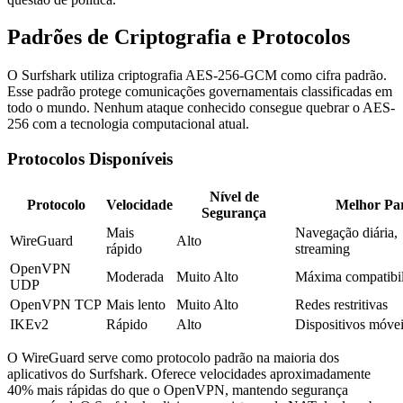
Padrões de Criptografia e Protocolos
O Surfshark utiliza criptografia AES-256-GCM como cifra padrão.
Esse padrão protege comunicações governamentais classificadas em
todo o mundo. Nenhum ataque conhecido consegue quebrar o AES-
256 com a tecnologia computacional atual.
Protocolos Disponíveis
Nível de
Protocolo
Velocidade
Melhor Pa
Segurança
Mais
Navegação diária,
WireGuard
Alto
rápido
streaming
OpenVPN
Moderada
Muito Alto
Máxima compatibi
UDP
OpenVPN TCP
Mais lento
Muito Alto
Redes restritivas
IKEv2
Rápido
Alto
Dispositivos móve
O WireGuard serve como protocolo padrão na maioria dos
aplicativos do Surfshark. Oferece velocidades aproximadamente
40% mais rápidas do que o OpenVPN, mantendo segurança