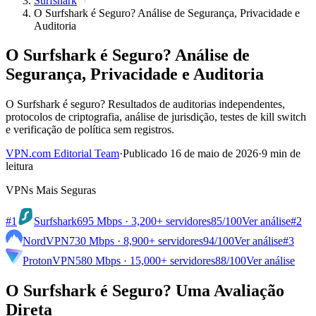
Surfshark
O Surfshark é Seguro? Análise de Segurança, Privacidade e
Auditoria
O Surfshark é Seguro? Análise de
Segurança, Privacidade e Auditoria
O Surfshark é seguro? Resultados de auditorias independentes,
protocolos de criptografia, análise de jurisdição, testes de kill switch
e verificação de política sem registros.
VPN.com Editorial Team
·
Publicado 16 de maio de 2026
·
9 min de
leitura
VPNs Mais Seguras
#1
Surfshark
695 Mbps · 3,200+ servidores
85
/100
Ver análise
#2
NordVPN
730 Mbps · 8,900+ servidores
94
/100
Ver análise
#3
ProtonVPN
580 Mbps · 15,000+ servidores
88
/100
Ver análise
O Surfshark é Seguro? Uma Avaliação
Direta