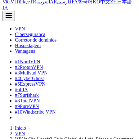
Việt
VI
Türkçe
TR
العربية
AR
فارسی
FA
한국어
KO
中文
ZH
日本語
JA
VPN
Cibersegurança
Corretor de domínios
Hospedagem
Vantagens
#1
NordVPN
#2
ProtonVPN
#3
Mullvad VPN
#4
CyberGhost
#5
ExpressVPN
#6
PIA
#7
Surfshark
#8
TotalVPN
#9
PureVPN
#10
Windscribe VPN
Início
VPN