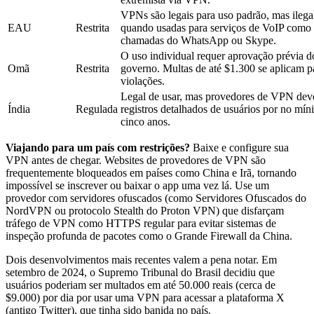
VPNs são legais para uso padrão, mas ilega
EAU
Restrita
quando usadas para serviços de VoIP como
chamadas do WhatsApp ou Skype.
O uso individual requer aprovação prévia d
Omã
Restrita
governo. Multas de até $1.300 se aplicam p
violações.
Legal de usar, mas provedores de VPN dev
Índia
Regulada
registros detalhados de usuários por no mí
cinco anos.
Viajando para um país com restrições?
Baixe e configure sua
VPN antes de chegar. Websites de provedores de VPN são
frequentemente bloqueados em países como China e Irã, tornando
impossível se inscrever ou baixar o app uma vez lá. Use um
provedor com servidores ofuscados (como Servidores Ofuscados do
NordVPN ou protocolo Stealth do Proton VPN) que disfarçam
tráfego de VPN como HTTPS regular para evitar sistemas de
inspeção profunda de pacotes como o Grande Firewall da China.
Dois desenvolvimentos mais recentes valem a pena notar. Em
setembro de 2024, o Supremo Tribunal do Brasil decidiu que
usuários poderiam ser multados em até 50.000 reais (cerca de
$9.000) por dia por usar uma VPN para acessar a plataforma X
(antigo Twitter), que tinha sido banida no país.