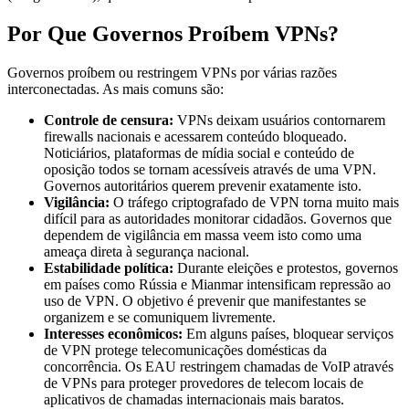
Por Que Governos Proíbem VPNs?
Governos proíbem ou restringem VPNs por várias razões
interconectadas. As mais comuns são:
Controle de censura:
VPNs deixam usuários contornarem
firewalls nacionais e acessarem conteúdo bloqueado.
Noticiários, plataformas de mídia social e conteúdo de
oposição todos se tornam acessíveis através de uma VPN.
Governos autoritários querem prevenir exatamente isto.
Vigilância:
O tráfego criptografado de VPN torna muito mais
difícil para as autoridades monitorar cidadãos. Governos que
dependem de vigilância em massa veem isto como uma
ameaça direta à segurança nacional.
Estabilidade política:
Durante eleições e protestos, governos
em países como Rússia e Mianmar intensificam repressão ao
uso de VPN. O objetivo é prevenir que manifestantes se
organizem e se comuniquem livremente.
Interesses econômicos:
Em alguns países, bloquear serviços
de VPN protege telecomunicações domésticas da
concorrência. Os EAU restringem chamadas de VoIP através
de VPNs para proteger provedores de telecom locais de
aplicativos de chamadas internacionais mais baratos.