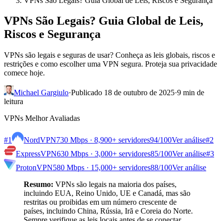
VPNs São Legais? Guia Global de Leis, Riscos e Segurança
VPNs São Legais? Guia Global de Leis,
Riscos e Segurança
VPNs são legais e seguras de usar? Conheça as leis globais, riscos e
restrições e como escolher uma VPN segura. Proteja sua privacidade
comece hoje.
Michael Gargiulo
·
Publicado 18 de outubro de 2025
·
9 min de
leitura
VPNs Melhor Avaliadas
#1
NordVPN
730 Mbps · 8,900+ servidores
94
/100
Ver análise
#2
ExpressVPN
630 Mbps · 3,000+ servidores
85
/100
Ver análise
#3
ProtonVPN
580 Mbps · 15,000+ servidores
88
/100
Ver análise
Resumo:
VPNs são legais na maioria dos países,
incluindo EUA, Reino Unido, UE e Canadá, mas são
restritas ou proibidas em um número crescente de
países, incluindo China, Rússia, Irã e Coreia do Norte.
Sempre verifique as leis locais antes de se conectar.