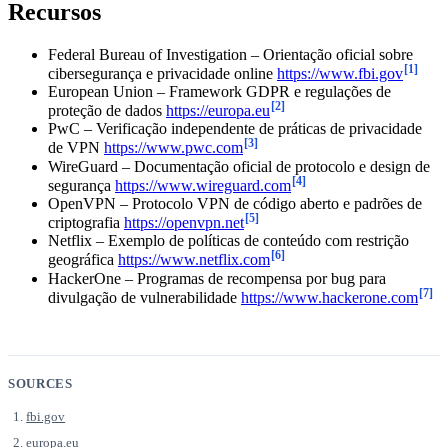
Recursos
Federal Bureau of Investigation – Orientação oficial sobre
[1]
cibersegurança e privacidade online
https://www.fbi.gov
European Union – Framework GDPR e regulações de
[2]
proteção de dados
https://europa.eu
PwC – Verificação independente de práticas de privacidade
[3]
de VPN
https://www.pwc.com
WireGuard – Documentação oficial de protocolo e design de
[4]
segurança
https://www.wireguard.com
OpenVPN – Protocolo VPN de código aberto e padrões de
[5]
criptografia
https://openvpn.net
Netflix – Exemplo de políticas de conteúdo com restrição
[6]
geográfica
https://www.netflix.com
HackerOne – Programas de recompensa por bug para
[7]
divulgação de vulnerabilidade
https://www.hackerone.com
SOURCES
fbi.gov
europa.eu