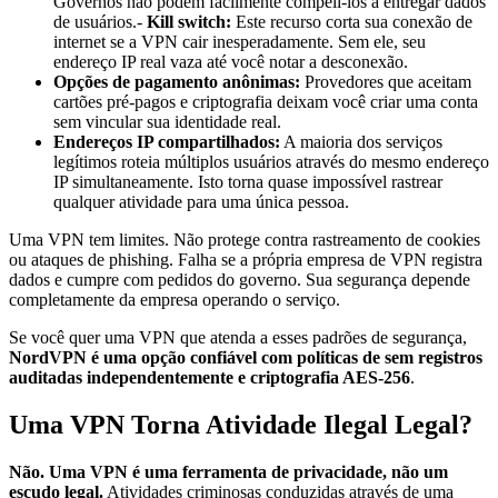
Governos não podem facilmente compeli-los a entregar dados
de usuários.-
Kill switch:
Este recurso corta sua conexão de
internet se a VPN cair inesperadamente. Sem ele, seu
endereço IP real vaza até você notar a desconexão.
Opções de pagamento anônimas:
Provedores que aceitam
cartões pré-pagos e criptografia deixam você criar uma conta
sem vincular sua identidade real.
Endereços IP compartilhados:
A maioria dos serviços
legítimos roteia múltiplos usuários através do mesmo endereço
IP simultaneamente. Isto torna quase impossível rastrear
qualquer atividade para uma única pessoa.
Uma VPN tem limites. Não protege contra rastreamento de cookies
ou ataques de phishing. Falha se a própria empresa de VPN registra
dados e cumpre com pedidos do governo. Sua segurança depende
completamente da empresa operando o serviço.
Se você quer uma VPN que atenda a esses padrões de segurança,
NordVPN é uma opção confiável com políticas de sem registros
auditadas independentemente e criptografia AES-256
.
Uma VPN Torna Atividade Ilegal Legal?
Não. Uma VPN é uma ferramenta de privacidade, não um
escudo legal.
Atividades criminosas conduzidas através de uma