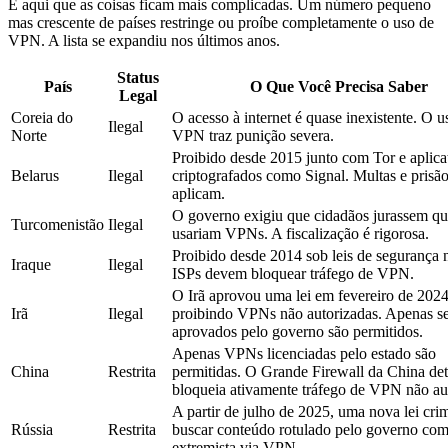
É aqui que as coisas ficam mais complicadas. Um número pequeno
mas crescente de países restringe ou proíbe completamente o uso de
VPN. A lista se expandiu nos últimos anos.
Status
País
O Que Você Precisa Saber
Legal
Coreia do
O acesso à internet é quase inexistente. O u
Ilegal
Norte
VPN traz punição severa.
Proibido desde 2015 junto com Tor e aplica
Belarus
Ilegal
criptografados como Signal. Multas e prisão
aplicam.
O governo exigiu que cidadãos jurassem q
Turcomenistão
Ilegal
usariam VPNs. A fiscalização é rigorosa.
Proibido desde 2014 sob leis de segurança 
Iraque
Ilegal
ISPs devem bloquear tráfego de VPN.
O Irã aprovou uma lei em fevereiro de 202
Irã
Ilegal
proibindo VPNs não autorizadas. Apenas se
aprovados pelo governo são permitidos.
Apenas VPNs licenciadas pelo estado são
China
Restrita
permitidas. O Grande Firewall da China det
bloqueia ativamente tráfego de VPN não au
A partir de julho de 2025, uma nova lei crim
Rússia
Restrita
buscar conteúdo rotulado pelo governo co
extremista via VPN.