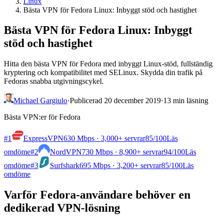
Linux
Bästa VPN för Fedora Linux: Inbyggt stöd och hastighet
Bästa VPN för Fedora Linux: Inbyggt
stöd och hastighet
Hitta den bästa VPN för Fedora med inbyggt Linux-stöd, fullständig
kryptering och kompatibilitet med SELinux. Skydda din trafik på
Fedoras snabba utgivningscykel.
Michael Gargiulo
·
Publicerad 20 december 2019
·
13 min läsning
Bästa VPN:er för Fedora
#1
ExpressVPN
630 Mbps · 3,000+ servrar
85
/100
Läs
omdöme
#2
NordVPN
730 Mbps · 8,900+ servrar
94
/100
Läs
omdöme
#3
Surfshark
695 Mbps · 3,200+ servrar
85
/100
Läs
omdöme
Varför Fedora-användare behöver en
dedikerad VPN-lösning