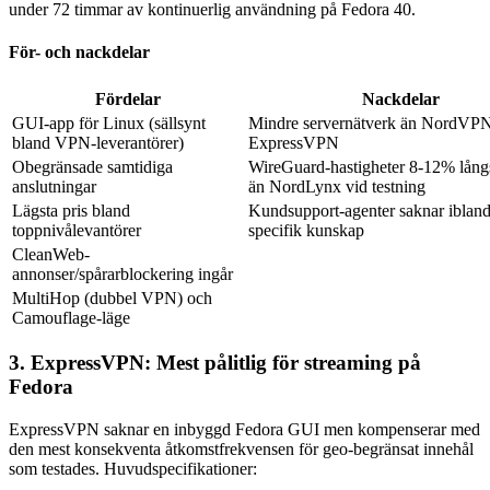
under 72 timmar av kontinuerlig användning på Fedora 40.
För- och nackdelar
Fördelar
Nackdelar
GUI-app för Linux (sällsynt
Mindre servernätverk än NordVPN 
bland VPN-leverantörer)
ExpressVPN
Obegränsade samtidiga
WireGuard-hastigheter 8-12% lån
anslutningar
än NordLynx vid testning
Lägsta pris bland
Kundsupport-agenter saknar iblan
toppnivålevantörer
specifik kunskap
CleanWeb-
annonser/spårarblockering ingår
MultiHop (dubbel VPN) och
Camouflage-läge
3. ExpressVPN: Mest pålitlig för streaming på
Fedora
ExpressVPN saknar en inbyggd Fedora GUI men kompenserar med
den mest konsekventa åtkomstfrekvensen för geo-begränsat innehål
som testades. Huvudspecifikationer: