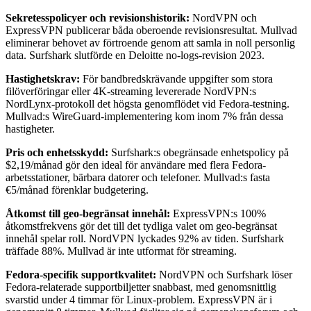
Sekretesspolicyer och revisionshistorik:
NordVPN och
ExpressVPN publicerar båda oberoende revisionsresultat. Mullvad
eliminerar behovet av förtroende genom att samla in noll personlig
data. Surfshark slutförde en Deloitte no-logs-revision 2023.
Hastighetskrav:
För bandbredskrävande uppgifter som stora
filöverföringar eller 4K-streaming levererade NordVPN:s
NordLynx-protokoll det högsta genomflödet vid Fedora-testning.
Mullvad:s WireGuard-implementering kom inom 7% från dessa
hastigheter.
Pris och enhetsskydd:
Surfshark:s obegränsade enhetspolicy på
$2,19/månad gör den ideal för användare med flera Fedora-
arbetsstationer, bärbara datorer och telefoner. Mullvad:s fasta
€5/månad förenklar budgetering.
Åtkomst till geo-begränsat innehål:
ExpressVPN:s 100%
åtkomstfrekvens gör det till det tydliga valet om geo-begränsat
innehål spelar roll. NordVPN lyckades 92% av tiden. Surfshark
träffade 88%. Mullvad är inte utformat för streaming.
Fedora-specifik supportkvalitet:
NordVPN och Surfshark löser
Fedora-relaterade supportbiljetter snabbast, med genomsnittlig
svarstid under 4 timmar för Linux-problem. ExpressVPN är i