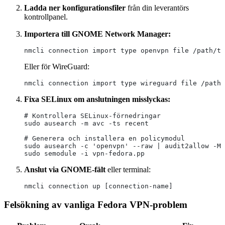
Ladda ner konfigurationsfiler
från din leverantörs
kontrollpanel.
Importera till GNOME Network Manager:
nmcli connection import type openvpn file /path/to
Eller för WireGuard:
nmcli connection import type wireguard file /path/
Fixa SELinux om anslutningen misslyckas:
# Kontrollera SELinux-förnedringar
sudo ausearch -m avc -ts recent
# Generera och installera en policymodul
sudo ausearch -c 'openvpn' --raw | audit2allow -M 
sudo semodule -i vpn-fedora.pp
Anslut via GNOME-fält
eller terminal:
nmcli connection up [connection-name]
Felsökning av vanliga Fedora VPN-problem