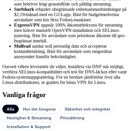
som behöver högt genomflöde och pålitlig streaming.
Surfshark
erbjuder obegränsade enhetsammanbindningar på
$2,19/månad med en GUI-app. Bäst för budgetmedvetna
användare som kör flera Fedora-maskiner.
ExpressVPN
uppnår 100% åtkomstfrekvens för streaming
men kräver manuell OpenVPN-installation och SELinux-
justering. Bäst för användare som prioriterar åtkomst till geo-
begränsat innehål.
Mullvad
samlar noll personlig data och accepterar
kontantbetalning. Bäst för användare som rangordnar
anonymitet framför bekvämlighet.
Oavsett vilken leverantör du väljer, installera via DNF när möjligt,
verifiera SELinux-kompatibilitet och test för DNS-läckor efter varje
Fedora-systemuppgradering. För en bredare jämförelse över alla
Linux-distributioner, se guiden för bästa VPN för Linux.
Vanliga frågor
Alla
Hur det fungerar
Säkerhet och integritet
Hastighet & Streaming
Prissättning
Installation & Support