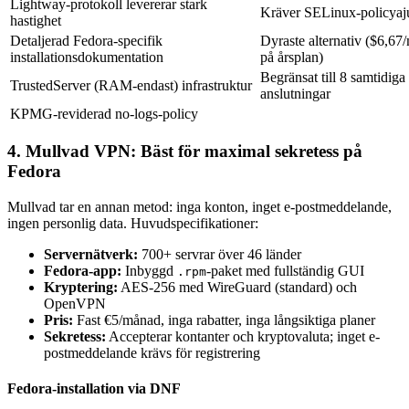
Lightway-protokoll levererar stark
Kräver SELinux-policyaju
hastighet
Detaljerad Fedora-specifik
Dyraste alternativ ($6,67
installationsdokumentation
på årsplan)
Begränsat till 8 samtidiga
TrustedServer (RAM-endast) infrastruktur
anslutningar
KPMG-reviderad no-logs-policy
4. Mullvad VPN: Bäst för maximal sekretess på
Fedora
Mullvad tar en annan metod: inga konton, inget e-postmeddelande,
ingen personlig data. Huvudspecifikationer:
Servernätverk:
700+ servrar över 46 länder
Fedora-app:
Inbyggd
-paket med fullständig GUI
.rpm
Kryptering:
AES-256 med WireGuard (standard) och
OpenVPN
Pris:
Fast €5/månad, inga rabatter, inga långsiktiga planer
Sekretess:
Accepterar kontanter och kryptovaluta; inget e-
postmeddelande krävs för registrering
Fedora-installation via DNF