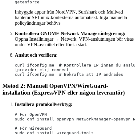
getenforce
Inbyggda appar från NordVPN, Surfshark och Mullvad
hanterar SELinux-kontexterna automatiskt. Inga manuella
policyändringar behövs.
Kontrollera GNOME Network Manager-integrering:
Öppna Inställningar → Nätverk. VPN-anslutningen bör visas
under VPN-avsnittet efter första start.
Anslut och verifiera:
curl ifconfig.me  # Kontrollera IP innan du anslut
[provider-cli] connect
curl ifconfig.me  # Bekräfta att IP ändrades
Metod 2: Manuell OpenVPN/WireGuard-
installation (ExpressVPN eller någon leverantör)
Installera protokollverktyg:
# För OpenVPN
sudo dnf install openvpn NetworkManager-openvpn Ne
# För WireGuard
sudo dnf install wireguard-tools