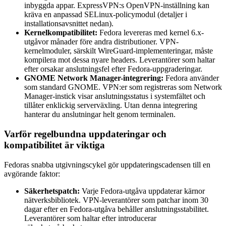
inbyggda appar. ExpressVPN:s OpenVPN-inställning kan
kräva en anpassad SELinux-policymodul (detaljer i
installationsavsnittet nedan).
Kernelkompatibilitet:
Fedora levereras med kernel 6.x-
utgåvor månader före andra distributioner. VPN-
kernelmoduler, särskilt WireGuard-implementeringar, måste
kompilera mot dessa nyare headers. Leverantörer som haltar
efter orsakar anslutningsfel efter Fedora-uppgraderingar.
GNOME Network Manager-integrering:
Fedora använder
som standard GNOME. VPN:er som registreras som Network
Manager-instick visar anslutningsstatus i systemfältet och
tillåter enklickig serverväxling. Utan denna integrering
hanterar du anslutningar helt genom terminalen.
Varför regelbundna uppdateringar och
kompatibilitet är viktiga
Fedoras snabba utgivningscykel gör uppdateringscadensen till en
avgörande faktor:
Säkerhetspatch:
Varje Fedora-utgåva uppdaterar kärnor
nätverksbibliotek. VPN-leverantörer som patchar inom 30
dagar efter en Fedora-utgåva behåller anslutningsstabilitet.
Leverantörer som haltar efter introducerar