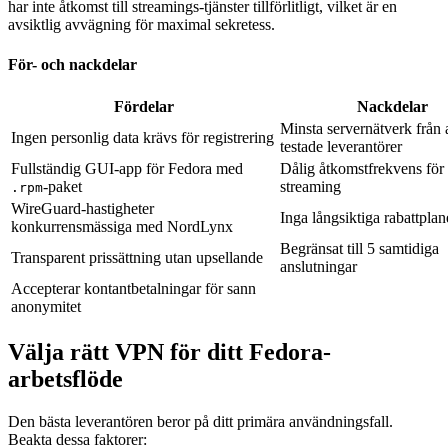
har inte åtkomst till streamings-tjänster tillförlitligt, vilket är en
avsiktlig avvägning för maximal sekretess.
För- och nackdelar
Fördelar
Nackdelar
Minsta servernätverk från 
Ingen personlig data krävs för registrering
testade leverantörer
Fullständig GUI-app för Fedora med
Dålig åtkomstfrekvens för
-paket
streaming
.rpm
WireGuard-hastigheter
Inga långsiktiga rabattplan
konkurrensmässiga med NordLynx
Begränsat till 5 samtidiga
Transparent prissättning utan upsellande
anslutningar
Accepterar kontantbetalningar för sann
anonymitet
Välja rätt VPN för ditt Fedora-
arbetsflöde
Den bästa leverantören beror på ditt primära användningsfall.
Beakta dessa faktorer: