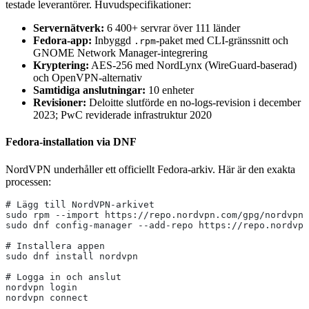
testade leverantörer. Huvudspecifikationer:
Servernätverk:
6 400+ servrar över 111 länder
Fedora-app:
Inbyggd
-paket med CLI-gränssnitt och
.rpm
GNOME Network Manager-integrering
Kryptering:
AES-256 med NordLynx (WireGuard-baserad)
och OpenVPN-alternativ
Samtidiga anslutningar:
10 enheter
Revisioner:
Deloitte slutförde en no-logs-revision i december
2023; PwC reviderade infrastruktur 2020
Fedora-installation via DNF
NordVPN underhåller ett officiellt Fedora-arkiv. Här är den exakta
processen:
# Lägg till NordVPN-arkivet
sudo rpm --import https://repo.nordvpn.com/gpg/nordvpn_
sudo dnf config-manager --add-repo https://repo.nordvpn
# Installera appen
sudo dnf install nordvpn
# Logga in och anslut
nordvpn login
nordvpn connect