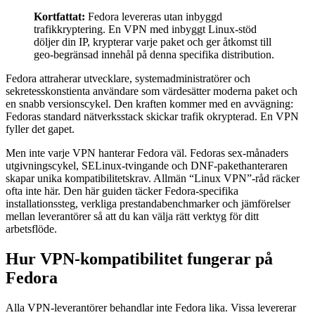
Kortfattat:
Fedora levereras utan inbyggd
trafikkryptering. En VPN med inbyggt Linux-stöd
döljer din IP, krypterar varje paket och ger åtkomst till
geo-begränsad innehål på denna specifika distribution.
Fedora attraherar utvecklare, systemadministratörer och
sekretesskonstienta användare som värdesätter moderna paket och
en snabb versionscykel. Den kraften kommer med en avvägning:
Fedoras standard nätverksstack skickar trafik okrypterad. En VPN
fyller det gapet.
Men inte varje VPN hanterar Fedora väl. Fedoras sex-månaders
utgivningscykel, SELinux-tvingande och DNF-pakethanteraren
skapar unika kompatibilitetskrav. Allmän “Linux VPN”-råd räcker
ofta inte här. Den här guiden täcker Fedora-specifika
installationssteg, verkliga prestandabenchmarker och jämförelser
mellan leverantörer så att du kan välja rätt verktyg för ditt
arbetsflöde.
Hur VPN-kompatibilitet fungerar på
Fedora
Alla VPN-leverantörer behandlar inte Fedora lika. Vissa levererar