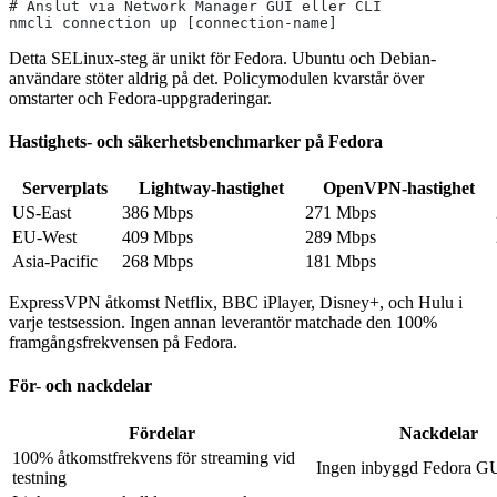
# Anslut via Network Manager GUI eller CLI
nmcli connection up [connection-name]
Detta SELinux-steg är unikt för Fedora. Ubuntu och Debian-
användare stöter aldrig på det. Policymodulen kvarstår över
omstarter och Fedora-uppgraderingar.
Hastighets- och säkerhetsbenchmarker på Fedora
Serverplats
Lightway-hastighet
OpenVPN-hastighet
US-East
386 Mbps
271 Mbps
EU-West
409 Mbps
289 Mbps
Asia-Pacific
268 Mbps
181 Mbps
ExpressVPN åtkomst Netflix, BBC iPlayer, Disney+, och Hulu i
varje testsession. Ingen annan leverantör matchade den 100%
framgångsfrekvensen på Fedora.
För- och nackdelar
Fördelar
Nackdelar
100% åtkomstfrekvens för streaming vid
Ingen inbyggd Fedora G
testning