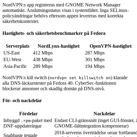
NordVPN:s app registreras med GNOME Network Manager
automatiskt. Anslutningsstatus visas i systemfältet. Inga SELinux-
policyändringar behövs eftersom appen levereras med korrekta
säkerhetskontexter.
Hastighets- och säkerhetsbenchmarker på Fedora
Serverplats
NordLynx-hastighet
OpenVPN-hastighet
US-East
412 Mbps
287 Mbps
EU-West
438 Mbps
301 Mbps
Asia-Pacific
289 Mbps
194 Mbps
NordVPN:s kill switch (
) klarade
nordvpn set killswitch on
alla DNS-läckurstester på Fedora 40. CyberSec-funktionen
blockerar annonser och skadlig domän på DNS-nivå.
För- och nackdelar
Fördelar
Nackdelar
Inbyggd
-paket med
Endast CLI-gränssnitt (inget GUI-fönster,
.rpm
DNF-uppdateringar
GNOME-fältintegration kompenserar)
2018-serverns överträdelse oroar fortfaran
Snabbaste testade