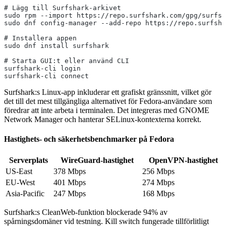
# Lägg till Surfshark-arkivet
sudo rpm --import https://repo.surfshark.com/gpg/surfsh
sudo dnf config-manager --add-repo https://repo.surfsha
# Installera appen
sudo dnf install surfshark
# Starta GUI:t eller använd CLI
surfshark-cli login
surfshark-cli connect
Surfshark:s Linux-app inkluderar ett grafiskt gränssnitt, vilket gör
det till det mest tillgängliga alternativet för Fedora-användare som
föredrar att inte arbeta i terminalen. Det integreras med GNOME
Network Manager och hanterar SELinux-kontexterna korrekt.
Hastighets- och säkerhetsbenchmarker på Fedora
Serverplats
WireGuard-hastighet
OpenVPN-hastighet
US-East
378 Mbps
256 Mbps
EU-West
401 Mbps
274 Mbps
Asia-Pacific
247 Mbps
168 Mbps
Surfshark:s CleanWeb-funktion blockerade 94% av
spårningsdomäner vid testning. Kill switch fungerade tillförlitligt