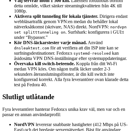
Välj servrar inom 1 500 km.
Latensen fördubblas bortom
detta område, vilket sänker streamingkvaliteten från 4K till
1080p.
Aktivera split tunneling för lokala tjänster.
Dirigera endast
webbläsartrafik genom VPN:en medan du behåller lokal
nätverksåtkomst (skrivare, NAS) direkt. NordVPN:
nordvpn
. Surfshark: konfigurera i GUI:t
set splitttunneling on
under “Bypasser.”
Kör DNS-läckarstester varje månad.
Använd
för att verifiera att din ISP inte kan se
dnsleaktest.com
surfningsdestinationer. Fedora:s
kan
systemd-resolved
åsidosätta VPN DNS-inställningar efter systemuppdateringar.
Övervaka kill switch-beteende.
Koppla från ditt Wi-Fi
medan VPN körs. Om någon trafik läcker under 2-3
sekunders återanslutningsfönster, är din kill switch inte
konfigurerad korrekt. Alla fyra leverantörer ovan klarade detta
test på Fedora 40.
Slutligt utlåtande
Fyra leverantörer hanterar Fedora:s unika krav väl, men var och en
passar en annan användarprofil:
NordVPN
levererar snabbaste hastigheter (412 Mbps på US-
East) och det bredaste servernätverket. Bäst för användare