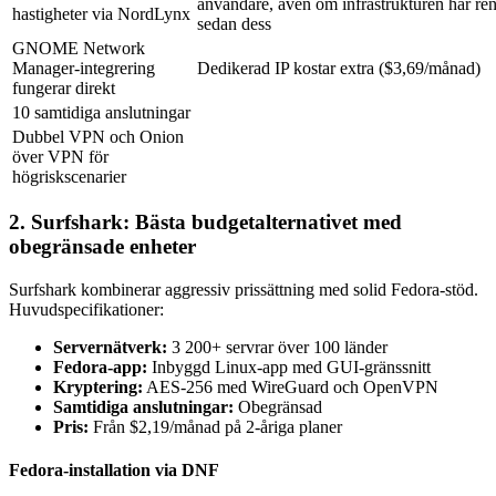
användare, även om infrastrukturen har re
hastigheter via NordLynx
sedan dess
GNOME Network
Manager-integrering
Dedikerad IP kostar extra ($3,69/månad)
fungerar direkt
10 samtidiga anslutningar
Dubbel VPN och Onion
över VPN för
högriskscenarier
2. Surfshark: Bästa budgetalternativet med
obegränsade enheter
Surfshark kombinerar aggressiv prissättning med solid Fedora-stöd.
Huvudspecifikationer:
Servernätverk:
3 200+ servrar över 100 länder
Fedora-app:
Inbyggd Linux-app med GUI-gränssnitt
Kryptering:
AES-256 med WireGuard och OpenVPN
Samtidiga anslutningar:
Obegränsad
Pris:
Från $2,19/månad på 2-åriga planer
Fedora-installation via DNF