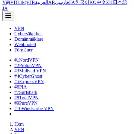
Việt
VI
Türkçe
TR
العربية
AR
فارسی
FA
한국어
KO
中文
ZH
日本語
JA
VPN
Cybersäkerhet
Domänmäklare
Webbhotell
Förmåner
#1
NordVPN
#2
ProtonVPN
#3
Mullvad VPN
#4
CyberGhost
#5
ExpressVPN
#6
PIA
#7
Surfshark
#8
TotalVPN
#9
PureVPN
#10
Windscribe VPN
Hem
VPN