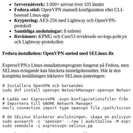
Servernätverk:
3 000+ servrar över 105 länder
Fedora-stöd:
OpenVPN manuell konfiguration eller CLI-
baserad Linux-app
Kryptering:
AES-256 med Lightway och OpenVPN-
protokoll
Samtidiga anslutningar:
8 enheter
Revisioner:
KPMG och Cure53 reviderade no-logs-policyn
och Lightway-protokollen
Fedora-installation: OpenVPN-metod med SELinux-fix
ExpressVPN:s Linux-installationsprogram fungerar på Fedora, men
SELinux-tvingande kan blockera tunnelgränssnittet. Här är den
kompletta inställningen inklusive SELinux-justeringen:
# Installera OpenVPN och beroenden
sudo dnf install openvpn NetworkManager-openvpn Network
# Ladda ner ExpressVPN .ovpn-konfigurationsfiler från d
# Importera till GNOME Network Manager
nmcli connection import type openvpn file /path/to/conf
# Om SELinux blockerar anslutningen, skapa en policyund
sudo ausearch -c 'openvpn' --raw | audit2allow -M expre
sudo semodule -i expressvpn-selinux.pp