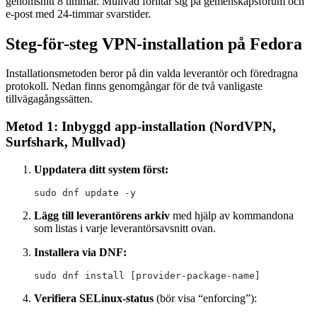
genomsnitt 8 timmar. Mullvad förlitar sig på gemenskapsforum och
e-post med 24-timmar svarstider.
Steg-för-steg VPN-installation på Fedora
Installationsmetoden beror på din valda leverantör och föredragna
protokoll. Nedan finns genomgångar för de två vanligaste
tillvägagångssätten.
Metod 1: Inbyggd app-installation (NordVPN,
Surfshark, Mullvad)
Uppdatera ditt system först:
sudo dnf update -y
Lägg till leverantörens arkiv
med hjälp av kommandona
som listas i varje leverantörsavsnitt ovan.
Installera via DNF:
sudo dnf install [provider-package-name]
Verifiera SELinux-status
(bör visa “enforcing”):