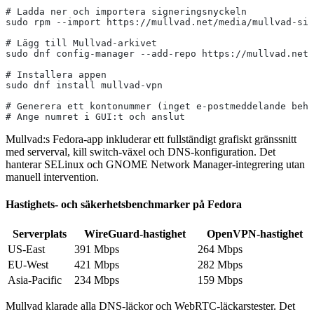
# Ladda ner och importera signeringsnyckeln
sudo rpm --import https://mullvad.net/media/mullvad-sig
# Lägg till Mullvad-arkivet
sudo dnf config-manager --add-repo https://mullvad.net/
# Installera appen
sudo dnf install mullvad-vpn
# Generera ett kontonummer (inget e-postmeddelande behö
# Ange numret i GUI:t och anslut
Mullvad:s Fedora-app inkluderar ett fullständigt grafiskt gränssnitt
med serverval, kill switch-växel och DNS-konfiguration. Det
hanterar SELinux och GNOME Network Manager-integrering utan
manuell intervention.
Hastighets- och säkerhetsbenchmarker på Fedora
Serverplats
WireGuard-hastighet
OpenVPN-hastighet
US-East
391 Mbps
264 Mbps
EU-West
421 Mbps
282 Mbps
Asia-Pacific
234 Mbps
159 Mbps
Mullvad klarade alla DNS-läckor och WebRTC-läckarstester. Det