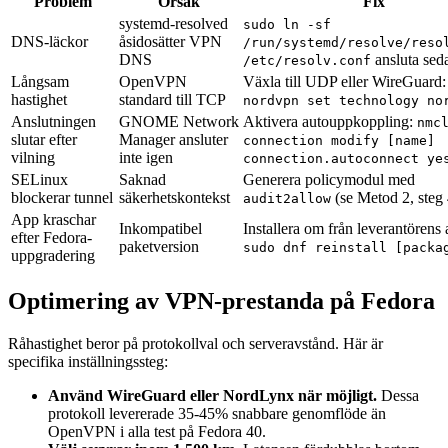
Problem
Orsak
Fix
systemd-resolved
sudo ln -sf
DNS-läckor
åsidosätter VPN
/run/systemd/resolve/reso
DNS
ansluta sed
/etc/resolv.conf
Långsam
OpenVPN
Växla till UDP eller WireGuard:
hastighet
standard till TCP
nordvpn set technology no
Anslutningen
GNOME Network
Aktivera autouppkoppling:
nmc
slutar efter
Manager ansluter
connection modify [name]
vilning
inte igen
connection.autoconnect ye
SELinux
Saknad
Generera policymodul med
blockerar tunnel
säkerhetskontekst
(se Metod 2, steg 
audit2allow
App kraschar
Inkompatibel
Installera om från leverantörens 
efter Fedora-
paketversion
sudo dnf reinstall [packa
uppgradering
Optimering av VPN-prestanda på Fedora
Råhastighet beror på protokollval och serveravstånd. Här är
specifika inställningssteg:
Använd WireGuard eller NordLynx när möjligt.
Dessa
protokoll levererade 35-45% snabbare genomflöde än
OpenVPN i alla test på Fedora 40.