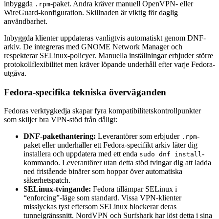
inbyggda
-paket. Andra kräver manuell OpenVPN- eller
.rpm
WireGuard-konfiguration. Skillnaden är viktig för daglig
användbarhet.
Inbyggda klienter uppdateras vanligtvis automatiskt genom DNF-
arkiv. De integreras med GNOME Network Manager och
respekterar SELinux-policyer. Manuella inställningar erbjuder större
protokollflexibilitet men kräver löpande underhåll efter varje Fedora-
utgåva.
Fedora-specifika tekniska överväganden
Fedoras verktygkedja skapar fyra kompatibilitetskontrollpunkter
som skiljer bra VPN-stöd från dåligt:
DNF-pakethantering:
Leverantörer som erbjuder
-
.rpm
paket eller underhåller ett Fedora-specifikt arkiv låter dig
installera och uppdatera med ett enda
-
sudo dnf install
kommando. Leverantörer utan detta stöd tvingar dig att ladda
ned fristående binärer som hoppar över automatiska
säkerhetspatch.
SELinux-tvingande:
Fedora tillämpar SELinux i
“enforcing”-läge som standard. Vissa VPN-klienter
misslyckas tyst eftersom SELinux blockerar deras
tunnelgränssnitt. NordVPN och Surfshark har löst detta i sina