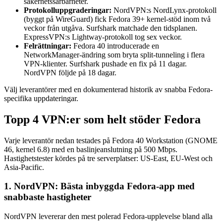
säkerhetssårbarheter.
Protokolluppgraderingar:
NordVPN:s NordLynx-protokoll
(byggt på WireGuard) fick Fedora 39+ kernel-stöd inom två
veckor från utgåva. Surfshark matchade den tidsplanen.
ExpressVPN:s Lightway-protokoll tog sex veckor.
Felrättningar:
Fedora 40 introducerade en
NetworkManager-ändring som bryta split-tunneling i flera
VPN-klienter. Surfshark pushade en fix på 11 dagar.
NordVPN följde på 18 dagar.
Välj leverantörer med en dokumenterad historik av snabba Fedora-
specifika uppdateringar.
Topp 4 VPN:er som helt stöder Fedora
Varje leverantör nedan testades på Fedora 40 Workstation (GNOME
46, kernel 6.8) med en baslinjeanslutning på 500 Mbps.
Hastighetstester kördes på tre serverplatser: US-East, EU-West och
Asia-Pacific.
1. NordVPN: Bästa inbyggda Fedora-app med
snabbaste hastigheter
NordVPN levererar den mest polerad Fedora-upplevelse bland alla