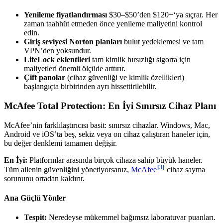
Yenileme fiyatlandırması
$30–$50’den $120+‘ya sıçrar. Her
zaman taahhüt etmeden önce yenileme maliyetini kontrol
edin.
Giriş seviyesi Norton planları
bulut yedeklemesi ve tam
VPN’den yoksundur.
LifeLock eklentileri
tam kimlik hırsızlığı sigorta için
maliyetleri önemli ölçüde arttırır.
Çift panolar
(cihaz güvenliği ve kimlik özellikleri)
başlangıçta birbirinden ayrı hissettirilebilir.
McAfee Total Protection: En İyi Sınırsız Cihaz Planı
McAfee’nin farklılaştırıcısı basit: sınırsız cihazlar. Windows, Mac,
Android ve iOS’ta beş, sekiz veya on cihaz çalıştıran haneler için,
bu değer denklemi tamamen değişir.
En İyi:
Platformlar arasında birçok cihaza sahip büyük haneler.
[3]
Tüm ailenin güvenliğini yönetiyorsanız,
McAfee
cihaz sayma
sorununu ortadan kaldırır.
Ana Güçlü Yönler
Tespit:
Neredeyse mükemmel bağımsız laboratuvar puanları.