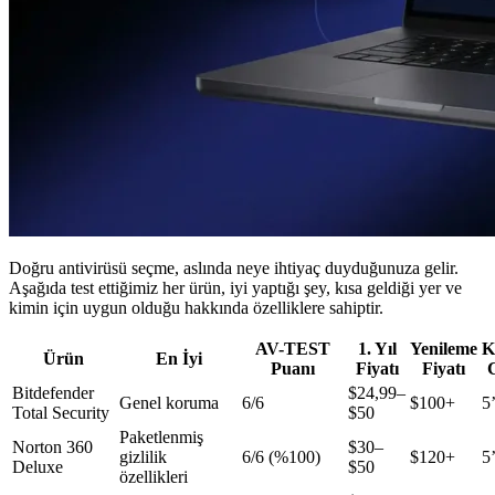
Doğru antivirüsü seçme, aslında neye ihtiyaç duyduğunuza gelir.
Aşağıda test ettiğimiz her ürün, iyi yaptığı şey, kısa geldiği yer ve
kimin için uygun olduğu hakkında özelliklere sahiptir.
AV-TEST
1. Yıl
Yenileme
K
Ürün
En İyi
Puanı
Fiyatı
Fiyatı
Bitdefender
$24,99–
Genel koruma
6/6
$100+
5
Total Security
$50
Paketlenmiş
Norton 360
$30–
gizlilik
6/6 (%100)
$120+
5
Deluxe
$50
özellikleri