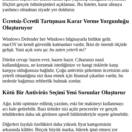
Hiçbiri gerçek ödünleşimleri açıklamaz. Bu listeler, karar almaya
yardımcı olmaktan ziyade yer doldurur.
Ücretsiz-Ücretli Tartışması Karar Verme Yorgunluğu
Oluşturuyor
Windows Defender her Windows bilgisayarla birlikte gelir.
macOS’un kendi güvenlik katmanları vardır. İkisi de önemli ölçüde
gelişti. Yani açık soru şu:
bu zaten yeterli mi?
Dürüst cevap: bazen evet, bazen hayır. Cihazınızı nasıl
kullandığınıza, ne korumak istediğinize ve hangi risklerle karşı
karşıya olduğunuza bağlıdır. Çoğu antivirüs şirketinin ücretsizin asla
yeterli olmadığına sizi ikna etmek için finansal çıkarları vardır, bu
nedenle bağımsız rehberlik bulmak zordur.
Kötü Bir Antivirüs Seçimi Yeni Sorunlar Oluşturur
Ağır, kötü optimize edilmiş yazılım, eski bir makineyi kullanmayı
acı hale getirebilir. Bazı ürünler sizi açılır pencereler ve gerçek
tehditlerden daha sık görünen upsell bildirimleriyle sepete gömebilir.
Diğerleri faydalı özellikleri daha yüksek fiyat kategorisinin
arkasında kilitler. Birçok büyük marka, bilerek iptal etmesi zor