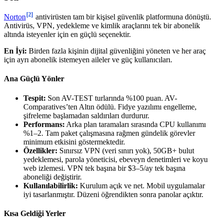
[2]
Norton
antivirüsten tam bir kişisel güvenlik platformuna dönüştü.
Antivirüs, VPN, yedekleme ve kimlik araçlarını tek bir abonelik
altında isteyenler için en güçlü seçenektir.
En İyi:
Birden fazla kişinin dijital güvenliğini yöneten ve her araç
için ayrı abonelik istemeyen aileler ve güç kullanıcıları.
Ana Güçlü Yönler
Tespit:
Son AV-TEST turlarında %100 puan. AV-
Comparatives’ten Altın ödülü. Fidye yazılımı engelleme,
şifreleme başlamadan saldırıları durdurur.
Performans:
Arka plan taramaları sırasında CPU kullanımı
%1–2. Tam paket çalışmasına rağmen gündelik görevler
minimum etkisini göstermektedir.
Özellikler:
Sınırsız VPN (veri sınırı yok), 50GB+ bulut
yedeklemesi, parola yöneticisi, ebeveyn denetimleri ve koyu
web izlemesi. VPN tek başına bir $3–5/ay tek başına
aboneliği değiştirir.
Kullanılabilirlik:
Kurulum açık ve net. Mobil uygulamalar
iyi tasarlanmıştır. Düzeni öğrendikten sonra panolar açıktır.
Kısa Geldiği Yerler