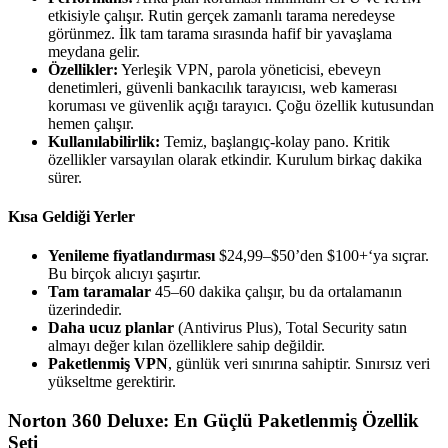
etkisiyle çalışır. Rutin gerçek zamanlı tarama neredeyse
görünmez. İlk tam tarama sırasında hafif bir yavaşlama
meydana gelir.
Özellikler:
Yerleşik VPN, parola yöneticisi, ebeveyn
denetimleri, güvenli bankacılık tarayıcısı, web kamerası
koruması ve güvenlik açığı tarayıcı. Çoğu özellik kutusundan
hemen çalışır.
Kullanılabilirlik:
Temiz, başlangıç-kolay pano. Kritik
özellikler varsayılan olarak etkindir. Kurulum birkaç dakika
sürer.
Kısa Geldiği Yerler
Yenileme fiyatlandırması
$24,99–$50’den $100+‘ya sıçrar.
Bu birçok alıcıyı şaşırtır.
Tam taramalar
45–60 dakika çalışır, bu da ortalamanın
üzerindedir.
Daha ucuz planlar
(Antivirus Plus), Total Security satın
almayı değer kılan özelliklere sahip değildir.
Paketlenmiş VPN
, günlük veri sınırına sahiptir. Sınırsız veri
yükseltme gerektirir.
Norton 360 Deluxe: En Güçlü Paketlenmiş Özellik
Seti