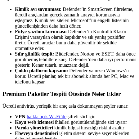
Kimlik avı savunması:
Defender’in SmartScreen filtreleme,
ücretli araçlardan gerçek zamanlı tarayıcı korumasıyla
eşleşmez. Kimlik avı siteleri Microsoft’un engelli listesinin
güncellenişinden daha hızlı döner.
Fidye yazılımı koruması:
Defender’in Kontrollü Klasör
Erişimi varsayılan olarak kapılıdır ve sık yanlış pozitifler
üretir. Ücretli araçlar bunu daha güvenilir bir şekilde
otomatize eder.
Sıfır günlük tespit:
Bitdefender, Norton ve ESET, daha önce
görülmemiş tehditlere karşı Defender’den daha iyi performans
gösterir. Kenar tutarlı, muazzam değil.
Çoklu platform kapsamı:
Defender yalnızca Windows’u
korur. Ücretli planlar, tek bir abonelik altında her PC, Mac ve
telefonu kapsar.
Premium Paketler Tespiti Ötesinde Neler Ekler
Ücretli antivirüs, yerleşik bir araç asla dokunmayan şeyler sunar:
VPN
halkla açık Wi-Fi’de
şifreli sörf için
Koyu web izlemesi
ihlalleri görüntülendiğinde sizi uyarır
Parola yöneticileri
kimlik bilgisi hırsızlığı riskini azaltır
Ebeveyn denetimleri
işletim sistemi-seviye seçeneklerden
daha iyi gerçekleştirir