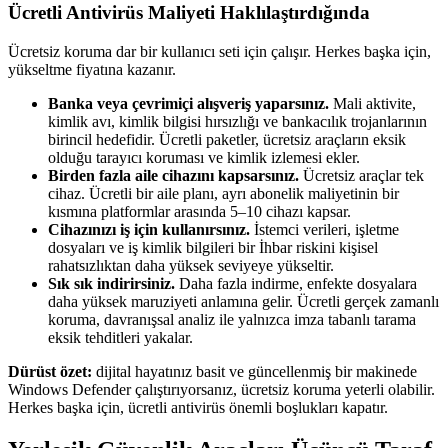
Ücretli Antivirüs Maliyeti Haklılaştırdığında
Ücretsiz koruma dar bir kullanıcı seti için çalışır. Herkes başka için,
yükseltme fiyatına kazanır.
Banka veya çevrimiçi alışveriş yaparsınız.
Mali aktivite,
kimlik avı, kimlik bilgisi hırsızlığı ve bankacılık trojanlarının
birincil hedefidir. Ücretli paketler, ücretsiz araçların eksik
olduğu tarayıcı koruması ve kimlik izlemesi ekler.
Birden fazla aile cihazını kapsarsınız.
Ücretsiz araçlar tek
cihaz. Ücretli bir aile planı, ayrı abonelik maliyetinin bir
kısmına platformlar arasında 5–10 cihazı kapsar.
Cihazınızı iş için kullanırsınız.
İstemci verileri, işletme
dosyaları ve iş kimlik bilgileri bir İhbar riskini kişisel
rahatsızlıktan daha yüksek seviyeye yükseltir.
Sık sık indirirsiniz.
Daha fazla indirme, enfekte dosyalara
daha yüksek maruziyeti anlamına gelir. Ücretli gerçek zamanlı
koruma, davranışsal analiz ile yalnızca imza tabanlı tarama
eksik tehditleri yakalar.
Dürüst özet:
dijital hayatınız basit ve güncellenmiş bir makinede
Windows Defender çalıştırıyorsanız, ücretsiz koruma yeterli olabilir.
Herkes başka için, ücretli antivirüs önemli boşlukları kapatır.