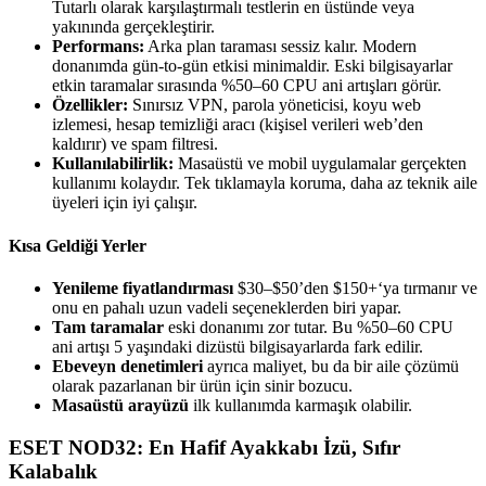
Tutarlı olarak karşılaştırmalı testlerin en üstünde veya
yakınında gerçekleştirir.
Performans:
Arka plan taraması sessiz kalır. Modern
donanımda gün-to-gün etkisi minimaldir. Eski bilgisayarlar
etkin taramalar sırasında %50–60 CPU ani artışları görür.
Özellikler:
Sınırsız VPN, parola yöneticisi, koyu web
izlemesi, hesap temizliği aracı (kişisel verileri web’den
kaldırır) ve spam filtresi.
Kullanılabilirlik:
Masaüstü ve mobil uygulamalar gerçekten
kullanımı kolaydır. Tek tıklamayla koruma, daha az teknik aile
üyeleri için iyi çalışır.
Kısa Geldiği Yerler
Yenileme fiyatlandırması
$30–$50’den $150+‘ya tırmanır ve
onu en pahalı uzun vadeli seçeneklerden biri yapar.
Tam taramalar
eski donanımı zor tutar. Bu %50–60 CPU
ani artışı 5 yaşındaki dizüstü bilgisayarlarda fark edilir.
Ebeveyn denetimleri
ayrıca maliyet, bu da bir aile çözümü
olarak pazarlanan bir ürün için sinir bozucu.
Masaüstü arayüzü
ilk kullanımda karmaşık olabilir.
ESET NOD32: En Hafif Ayakkabı İzü, Sıfır
Kalabalık