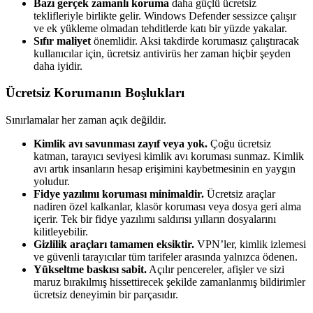
Bazı gerçek zamanlı koruma
daha güçlü ücretsiz
teklifleriyle birlikte gelir. Windows Defender sessizce çalışır
ve ek yükleme olmadan tehditlerde katı bir yüzde yakalar.
Sıfır maliyet
önemlidir. Aksi takdirde korumasız çalıştıracak
kullanıcılar için, ücretsiz antivirüs her zaman hiçbir şeyden
daha iyidir.
Ücretsiz Korumanın Boşlukları
Sınırlamalar her zaman açık değildir.
Kimlik avı savunması zayıf veya yok.
Çoğu ücretsiz
katman, tarayıcı seviyesi kimlik avı koruması sunmaz. Kimlik
avı artık insanların hesap erişimini kaybetmesinin en yaygın
yoludur.
Fidye yazılımı koruması minimaldir.
Ücretsiz araçlar
nadiren özel kalkanlar, klasör koruması veya dosya geri alma
içerir. Tek bir fidye yazılımı saldırısı yılların dosyalarını
kilitleyebilir.
Gizlilik araçları tamamen eksiktir.
VPN’ler, kimlik izlemesi
ve güvenli tarayıcılar tüm tarifeler arasında yalnızca ödenen.
Yükseltme baskısı sabit.
Açılır pencereler, afişler ve sizi
maruz bırakılmış hissettirecek şekilde zamanlanmış bildirimler
ücretsiz deneyimin bir parçasıdır.