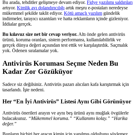
Bu arada, tehditler gelişmeye devam ediyor.
Fidye yazılımı saldırıları
artıyor.
Kimlik avı dolandırıcılığı
artık meşru e-postaları neredeyse
mükemmel şekilde taklit ediyor.
Kötü amaçlı yazılım
gündelik
indirmeler, tarayıcı uzantıları ve hatta reklamların içinde gizleniyor.
İddialar gerçek.
Bu kılavuz size net bir cevap veriyor.
Altı önde gelen antivirüs
ürünü, koruma oranları, sistem performansı, kullanılabilirlik ve
gerçek dünya değeri açısından test ettik ve karşılaştırdık. Saçmalık
yok. Ödenen sıralamalar yok.
Antivirüs Koruması Seçme Neden Bu
Kadar Zor Gözüküyor
Sadece siz değilsiniz. Antivirüs pazarı alıcıları kafa karıştırmak için
tasarlandı. İşte nedeni.
Her “En İyi Antivirüs” Listesi Aynı Gibi Görünüyor
Antivirüs önerileri arayın ve aynı beş ürünü aynı muğlak övgülerle
bulacaksınız.
“Mükemmel koruma.” “Kullanımı kolay.” “Harika
değer.”
Bunların hiçbiri her aracın kimin için yapılmış olduğunu söylemez.