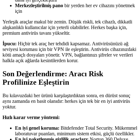
Merkezleştirilmiş pano
bir yerden her ev cihazını yönetmek
için
Yerleşik araçlar makul bir zemin. Düşük riskli, tek cihazlı, dikkatli
alışkanlıklı kullanıcılar için yeterli olabilirler. Herkes başka için,
premium antivirüs tavanı yükseltir.
İpucu:
Hiçbir tek araç her tehdidi kapsamaz. Antivirüsünüzü ağ
seviyesi koruması için bir VPN ile eşleştirin. Antivirüs cihazınızdaki
kötü amaçlı dosyaları yönetir. VPN, bağlantınızı şifreler ve verileri
halkla açık ağlarda kesintilerden korur.
Son Değerlendirme: Aracı Risk
Profilinize Eşleştirin
Bu kılavuzdaki her ürünü karşılaştırdıktan sonra, en dürüst sonuç
aynı zamanda en basit olanıdır: herkes için tek bir en iyi antivirüs
yoktur.
Hızlı karar verme yöntemi:
En iyi genel koruma:
Bitdefender Total Security. Mükemmel
laboratuvar puanları, minimum sistem etkisi, güçlü özellikler.
En iyi paketlenmiş gizlilik araçları:
Norton 360 Deluxe.