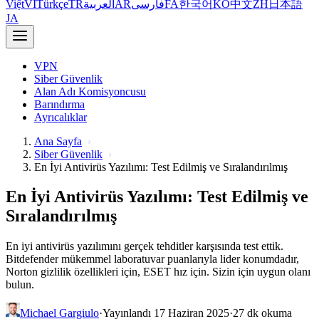
Việt
VI
Türkçe
TR
العربية
AR
فارسی
FA
한국어
KO
中文
ZH
日本語
JA
VPN
Siber Güvenlik
Alan Adı Komisyoncusu
Barındırma
Ayrıcalıklar
Ana Sayfa
Siber Güvenlik
En İyi Antivirüs Yazılımı: Test Edilmiş ve Sıralandırılmış
En İyi Antivirüs Yazılımı: Test Edilmiş ve
Sıralandırılmış
En iyi antivirüs yazılımını gerçek tehditler karşısında test ettik.
Bitdefender mükemmel laboratuvar puanlarıyla lider konumdadır,
Norton gizlilik özellikleri için, ESET hız için. Sizin için uygun olanı
bulun.
Michael Gargiulo
·
Yayınlandı 17 Haziran 2025
·
27 dk okuma