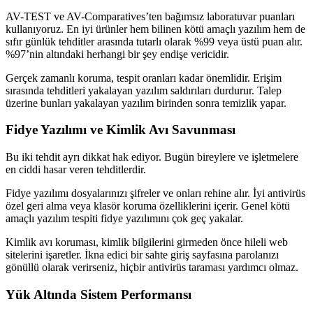
AV-TEST ve AV-Comparatives’ten bağımsız laboratuvar puanları
kullanıyoruz. En iyi ürünler hem bilinen kötü amaçlı yazılım hem de
sıfır günlük tehditler arasında tutarlı olarak %99 veya üstü puan alır.
%97’nin altındaki herhangi bir şey endişe vericidir.
Gerçek zamanlı koruma, tespit oranları kadar önemlidir. Erişim
sırasında tehditleri yakalayan yazılım saldırıları durdurur. Talep
üzerine bunları yakalayan yazılım birinden sonra temizlik yapar.
Fidye Yazılımı ve Kimlik Avı Savunması
Bu iki tehdit ayrı dikkat hak ediyor. Bugün bireylere ve işletmelere
en ciddi hasar veren tehditlerdir.
Fidye yazılımı dosyalarınızı şifreler ve onları rehine alır. İyi antivirüs
özel geri alma veya klasör koruma özelliklerini içerir. Genel kötü
amaçlı yazılım tespiti fidye yazılımını çok geç yakalar.
Kimlik avı koruması, kimlik bilgilerini girmeden önce hileli web
sitelerini işaretler. İkna edici bir sahte giriş sayfasına parolanızı
gönüllü olarak verirseniz, hiçbir antivirüs taraması yardımcı olmaz.
Yük Altında Sistem Performansı