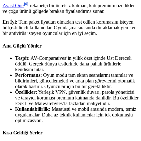
[6]
Avast One
rekabetçi bir ücretsiz katman, katı premium özellikler
ve çoğu ürünü gölgede bırakan fiyatlandırma sunar.
En İyi:
Tam paket fiyatları olmadan test edilen korumasını isteyen
bütçe-bilincli kullanıcılar. Oyunlaşma sırasında duraklamak gereken
bir antivirüs isteyen oyuncular için en iyi seçim.
Ana Güçlü Yönler
Tespit:
AV-Comparatives’in yıllık özet içinde Üst Dereceli
ödülü. Gerçek dünya testlerinde daha pahalı ürünlerle
kendisini tutar.
Performans:
Oyun modu tam ekran seanslarını tanımlar ve
bildirimleri, güncellemeleri ve arka plan görevlerini otomatik
olarak bastırır. Oyuncular için bu bir gerekliliktir.
Özellikler:
Yerleşik VPN, güvenlik duvarı, parola yöneticisi
ve tarayıcı koruması premium katmanda dahildir. Bu özellikler
ESET ve Malwarebytes’ta fazladan maliyetlidir.
Kullanılabilirlik:
Masaüstü ve mobil arasında modern, temiz
uygulamalar. Daha az teknik kullanıcılar için tek dokunuşlu
optimizasyon.
Kısa Geldiği Yerler