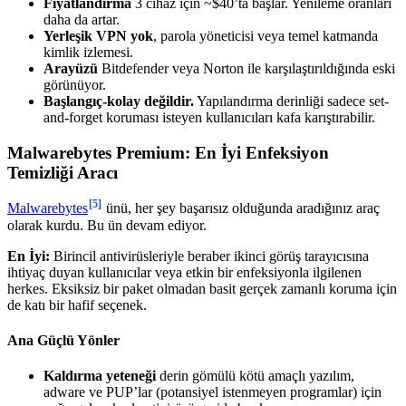
Fiyatlandırma
3 cihaz için ~$40’ta başlar. Yenileme oranları
daha da artar.
Yerleşik VPN yok
, parola yöneticisi veya temel katmanda
kimlik izlemesi.
Arayüzü
Bitdefender veya Norton ile karşılaştırıldığında eski
görünüyor.
Başlangıç-kolay değildir.
Yapılandırma derinliği sadece set-
and-forget koruması isteyen kullanıcıları kafa karıştırabilir.
Malwarebytes Premium: En İyi Enfeksiyon
Temizliği Aracı
[5]
Malwarebytes
ünü, her şey başarısız olduğunda aradığınız araç
olarak kurdu. Bu ün devam ediyor.
En İyi:
Birincil antivirüsleriyle beraber ikinci görüş tarayıcısına
ihtiyaç duyan kullanıcılar veya etkin bir enfeksiyonla ilgilenen
herkes. Eksiksiz bir paket olmadan basit gerçek zamanlı koruma için
de katı bir hafif seçenek.
Ana Güçlü Yönler
Kaldırma yeteneği
derin gömülü kötü amaçlı yazılım,
adware ve PUP’lar (potansiyel istenmeyen programlar) için