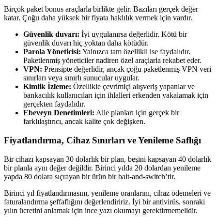
Birçok paket bonus araçlarla birlikte gelir. Bazıları gerçek değer
katar. Çoğu daha yüksek bir fiyata haklılık vermek için vardır.
Güvenlik duvarı:
İyi uygulanırsa değerlidir. Kötü bir
güvenlik duvarı hiç yoktan daha kötüdür.
Parola Yöneticisi:
Yalnızca tam özellikli ise faydalıdır.
Paketlenmiş yöneticiler nadiren özel araçlarla rekabet eder.
VPN:
Prensipte değerlidir, ancak çoğu paketlenmiş VPN veri
sınırları veya sınırlı sunucular uygular.
Kimlik İzleme:
Özellikle çevrimiçi alışveriş yapanlar ve
bankacılık kullanıcıları için ihlalleri erkenden yakalamak için
gerçekten faydalıdır.
Ebeveyn Denetimleri:
Aile planları için gerçek bir
farklılaştırıcı, ancak kalite çok değişken.
Fiyatlandırma, Cihaz Sınırları ve Yenileme Saflığı
Bir cihazı kapsayan 30 dolarlık bir plan, beşini kapsayan 40 dolarlık
bir planla aynı değer değildir. Birinci yılda 20 dolardan yenileme
yapda 80 dolara sıçrayan bir ürün bir bait-and-switch’tir.
Birinci yıl fiyatlandırmasını, yenileme oranlarını, cihaz ödemeleri ve
faturalandırma şeffaflığını değerlendiririz. İyi bir antivirüs, sonraki
yılın ücretini anlamak için ince yazı okumayı gerektirmemelidir.