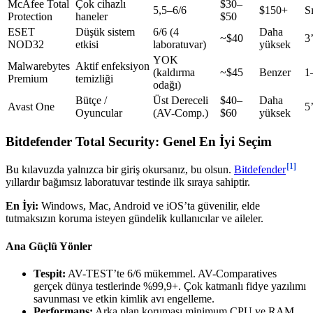
McAfee Total
Çok cihazlı
$30–
5,5–6/6
$150+
Sı
Protection
haneler
$50
ESET
Düşük sistem
6/6 (4
Daha
~$40
3
NOD32
etkisi
laboratuvar)
yüksek
YOK
Malwarebytes
Aktif enfeksiyon
(kaldırma
~$45
Benzer
1
Premium
temizliği
odağı)
Bütçe /
Üst Dereceli
$40–
Daha
Avast One
5
Oyuncular
(AV-Comp.)
$60
yüksek
Bitdefender Total Security: Genel En İyi Seçim
[1]
Bu kılavuzda yalnızca bir giriş okursanız, bu olsun.
Bitdefender
yıllardır bağımsız laboratuvar testinde ilk sıraya sahiptir.
En İyi:
Windows, Mac, Android ve iOS’ta güvenilir, elde
tutmaksızın koruma isteyen gündelik kullanıcılar ve aileler.
Ana Güçlü Yönler
Tespit:
AV-TEST’te 6/6 mükemmel. AV-Comparatives
gerçek dünya testlerinde %99,9+. Çok katmanlı fidye yazılımı
savunması ve etkin kimlik avı engelleme.
Performans:
Arka plan koruması minimum CPU ve RAM