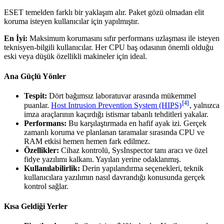
ESET temelden farklı bir yaklaşım alır. Paket gözü olmadan elit
koruma isteyen kullanıcılar için yapılmıştır.
En İyi:
Maksimum korumasını sıfır performans uzlaşması ile isteyen
teknisyen-bilgili kullanıcılar. Her CPU baş odasının önemli olduğu
eski veya düşük özellikli makineler için ideal.
Ana Güçlü Yönler
Tespit:
Dört bağımsız laboratuvar arasında mükemmel
[4]
puanlar.
Host Intrusion Prevention System (HIPS)
, yalnızca
imza araçlarının kaçırdığı istismar tabanlı tehditleri yakalar.
Performans:
Bu karşılaştırmada en hafif ayak izi. Gerçek
zamanlı koruma ve planlanan taramalar sırasında CPU ve
RAM etkisi hemen hemen fark edilmez.
Özellikler:
Cihaz kontrolü, SysInspector tanı aracı ve özel
fidye yazılımı kalkanı. Yayılan yerine odaklanmış.
Kullanılabilirlik:
Derin yapılandırma seçenekleri, teknik
kullanıcılara yazılımın nasıl davrandığı konusunda gerçek
kontrol sağlar.
Kısa Geldiği Yerler