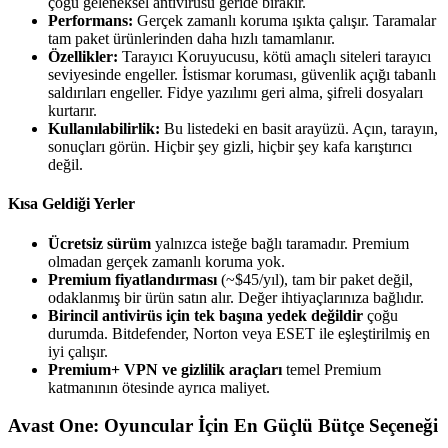
çoğu geleneksel antivirüsü geride bırakır.
Performans:
Gerçek zamanlı koruma ışıkta çalışır. Taramalar
tam paket ürünlerinden daha hızlı tamamlanır.
Özellikler:
Tarayıcı Koruyucusu, kötü amaçlı siteleri tarayıcı
seviyesinde engeller. İstismar koruması, güvenlik açığı tabanlı
saldırıları engeller. Fidye yazılımı geri alma, şifreli dosyaları
kurtarır.
Kullanılabilirlik:
Bu listedeki en basit arayüzü. Açın, tarayın,
sonuçları görün. Hiçbir şey gizli, hiçbir şey kafa karıştırıcı
değil.
Kısa Geldiği Yerler
Ücretsiz sürüm
yalnızca isteğe bağlı taramadır. Premium
olmadan gerçek zamanlı koruma yok.
Premium fiyatlandırması
(~$45/yıl), tam bir paket değil,
odaklanmış bir ürün satın alır. Değer ihtiyaçlarınıza bağlıdır.
Birincil antivirüs için tek başına yedek değildir
çoğu
durumda. Bitdefender, Norton veya ESET ile eşleştirilmiş en
iyi çalışır.
Premium+ VPN ve gizlilik araçları
temel Premium
katmanının ötesinde ayrıca maliyet.
Avast One: Oyuncular İçin En Güçlü Bütçe Seçeneği