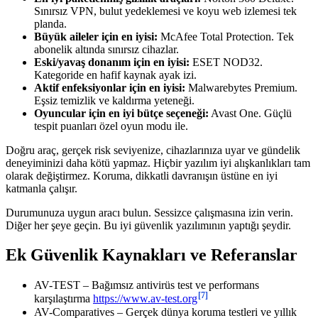
Sınırsız VPN, bulut yedeklemesi ve koyu web izlemesi tek
planda.
Büyük aileler için en iyisi:
McAfee Total Protection. Tek
abonelik altında sınırsız cihazlar.
Eski/yavaş donanım için en iyisi:
ESET NOD32.
Kategoride en hafif kaynak ayak izi.
Aktif enfeksiyonlar için en iyisi:
Malwarebytes Premium.
Eşsiz temizlik ve kaldırma yeteneği.
Oyuncular için en iyi bütçe seçeneği:
Avast One. Güçlü
tespit puanları özel oyun modu ile.
Doğru araç, gerçek risk seviyenize, cihazlarınıza uyar ve gündelik
deneyiminizi daha kötü yapmaz. Hiçbir yazılım iyi alışkanlıkları tam
olarak değiştirmez. Koruma, dikkatli davranışın üstüne en iyi
katmanla çalışır.
Durumunuza uygun aracı bulun. Sessizce çalışmasına izin verin.
Diğer her şeye geçin. Bu iyi güvenlik yazılımının yaptığı şeydir.
Ek Güvenlik Kaynakları ve Referanslar
AV-TEST – Bağımsız antivirüs test ve performans
[7]
karşılaştırma
https://www.av-test.org
AV-Comparatives – Gerçek dünya koruma testleri ve yıllık