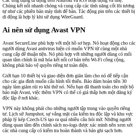
Các ứng dụng di động trên Android và iOS hoạt động và nhẹ.
Chúng kết nối nhanh chóng và cung cấp các tính năng cốt lõi tương
tự như các phiên bản máy tính để bàn. Tác động pin trên các thiết bị
di động là hợp lý khi sử dụng WireGuard.
Ai nên sử dụng Avast VPN
Avast SecureLine phù hợp với một hồ sơ hẹp. Nó hoạt động cho các
người dùng Avast antivirus hiện có muốn VPN từ cùng một nhà
cung cấp để thuận tiện. Nó phù hợp với những người dùng có mối
quan tâm chính là mã hóa kết nối cơ bản trên Wi-Fi công cộng,
không phải bảo vệ quyền riêng tư toàn diện.
Giới hạn 10 thiết bị và giao diện đơn giản làm cho nó dễ tiếp cận
cho các gia đình muốn cấu hình tối thiểu. Bảo đảm hoàn tiền 30
ngày làm giảm rủi ro khi thử nó. Nếu bạn đã thanh toán cho một bộ
bảo mật Avast, việc thêm VPN có thể có giá thấp hơn một đăng ký
độc lập ở nơi khác.
VPN này không phải cho những người tập trung vào quyền riêng
tư. Lịch sử Jumpshot, sự vắng mặt của kiểm tra độc lập và khu vực
pháp lý kép Czech-US tạo ra quá nhiều câu hỏi mở. Những người
dùng quan tâm đến chính sách no-logs được xác minh nên xem xét
các nhà cung cấp có kiểm tra hoàn thành và bản ghi sạch hơn.