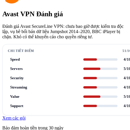
Avast VPN Đánh giá
Đánh giá Avast SecureLine VPN: chưa bao giờ được kiểm tra độc
lập, vụ bê bối bán dữ liệu Jumpshot 2014–2020, BBC iPlayer bị
chặn. Khó có thể khuyến cáo cho quyền riêng tư.
CHI TIẾT ĐIỂM
51/1
Speed
4/1
Servers
5/1
Security
4/1
Streaming
4/1
Value
5/1
Support
4/1
Xem các gói
Bảo đảm hoàn tiền trong 30 ngày