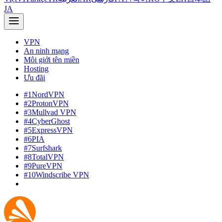
JA
VPN
An ninh mạng
Môi giới tên miền
Hosting
Ưu đãi
#1
NordVPN
#2
ProtonVPN
#3
Mullvad VPN
#4
CyberGhost
#5
ExpressVPN
#6
PIA
#7
Surfshark
#8
TotalVPN
#9
PureVPN
#10
Windscribe VPN