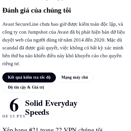
Đánh giá của chúng tôi
Avast SecureLine chưa bao giờ được kiểm toán độc lập, và
công ty con Jumpshot của Avast đã bị phát hiện bán dữ liệu
duyệt web của người dùng từ năm 2014 đến 2020. Mặc dù
scandal đã được giải quyết, việc không có bất kỳ xác minh
bên thứ ba nào khiến điều này khó khuyến cáo cho quyền
riêng tư.
Kết quả kiểm tra tốc độ
Mạng máy chủ
Độ tin cậy & Giá trị
6
KẾT QUẢ KIỂM TRA TỐC ĐỘ
Solid Everyday
Speeds
OF 15 PTS
Xếp hạng #21 trong 22 VPN chúng tôi