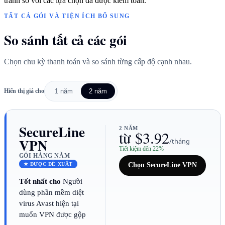
tranh so với các lựa chọn đã được kiểm toán.
TẤT CẢ GÓI VÀ TIỆN ÍCH BỔ SUNG
So sánh tất cả các gói
Chọn chu kỳ thanh toán và so sánh từng cấp độ cạnh nhau.
Hiển thị giá cho
1 năm
2 năm
SecureLine
2 NĂM
từ $3.92
VPN
/tháng
Tiết kiệm đến 22%
GÓI HÀNG NĂM
★ ĐƯỢC ĐỀ XUẤT
Chọn SecureLine VPN
Tốt nhất cho
Người
dùng phần mềm diệt
virus Avast hiện tại
muốn VPN được gộp