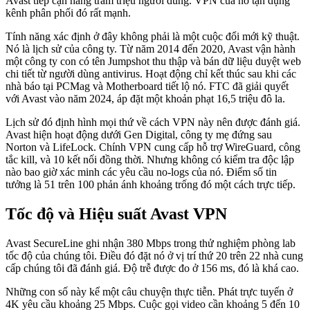
Avast tiếp cận hàng trăm triệu người dùng. VPN của nó tận dụng
kênh phân phối đó rất mạnh.
Tính năng xác định ở đây không phải là một cuộc đổi mới kỹ thuật.
Nó là lịch sử của công ty. Từ năm 2014 đến 2020, Avast vận hành
một công ty con có tên Jumpshot thu thập và bán dữ liệu duyệt web
chi tiết từ người dùng antivirus. Hoạt động chỉ kết thúc sau khi các
nhà báo tại PCMag và Motherboard tiết lộ nó. FTC đã giải quyết
với Avast vào năm 2024, áp đặt một khoản phạt 16,5 triệu đô la.
Lịch sử đó định hình mọi thứ về cách VPN này nên được đánh giá.
Avast hiện hoạt động dưới Gen Digital, công ty mẹ đứng sau
Norton và LifeLock. Chính VPN cung cấp hỗ trợ WireGuard, công
tắc kill, và 10 kết nối đồng thời. Nhưng không có kiểm tra độc lập
nào bao giờ xác minh các yêu cầu no-logs của nó. Điểm số tin
tưởng là 51 trên 100 phản ánh khoảng trống đó một cách trực tiếp.
Tốc độ và Hiệu suất Avast VPN
Avast SecureLine ghi nhận 380 Mbps trong thử nghiệm phòng lab
tốc độ của chúng tôi. Điều đó đặt nó ở vị trí thứ 20 trên 22 nhà cung
cấp chúng tôi đã đánh giá. Độ trễ được đo ở 156 ms, đó là khá cao.
Những con số này kể một câu chuyện thực tiễn. Phát trực tuyến ở
4K yêu cầu khoảng 25 Mbps. Cuộc gọi video cần khoảng 5 đến 10