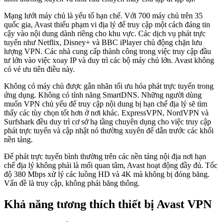
Mạng lưới máy chủ là yếu tố hạn chế. Với 700 máy chủ trên 35
quốc gia, Avast thiếu phạm vi địa lý để truy cập một cách đáng tin
cậy vào nội dung dành riêng cho khu vực. Các dịch vụ phát trực
tuyến như Netflix, Disney+ và BBC iPlayer chủ động chặn lưu
lượng VPN. Các nhà cung cấp thành công trong việc truy cập đầu
tư lớn vào việc xoay IP và duy trì các bộ máy chủ lớn. Avast không
có vẻ ưu tiên điều này.
Không có máy chủ được gắn nhãn tối ưu hóa phát trực tuyến trong
ứng dụng. Không có tính năng SmartDNS. Những người dùng
muốn VPN chủ yếu để truy cập nội dung bị hạn chế địa lý sẽ tìm
thấy các tùy chọn tốt hơn ở nơi khác. ExpressVPN, NordVPN và
Surfshark đều duy trì cơ sở hạ tầng chuyên dụng cho việc truy cập
phát trực tuyến và cập nhật nó thường xuyên để dẫn trước các khối
nền tảng.
Để phát trực tuyến bình thường trên các nền tảng nội địa nơi hạn
chế địa lý không phải là mối quan tâm, Avast hoạt động đầy đủ. Tốc
độ 380 Mbps xử lý các luồng HD và 4K mà không bị đóng băng.
Vấn đề là truy cập, không phải băng thông.
Khả năng tương thích thiết bị Avast VPN