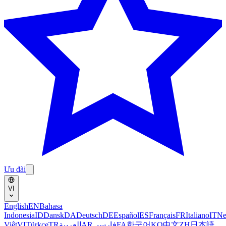
Ưu đãi
VI
English
EN
Bahasa
Indonesia
ID
Dansk
DA
Deutsch
DE
Español
ES
Français
FR
Italiano
IT
Ne
Việt
VI
Türkçe
TR
العربية
AR
فارسی
FA
한국어
KO
中文
ZH
日本語