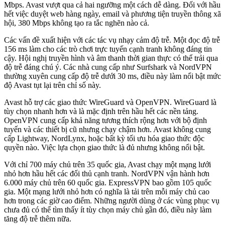
Mbps. Avast vượt qua cả hai ngưỡng một cách dễ dàng. Đối với hầu
hết việc duyệt web hàng ngày, email và phương tiện truyền thông xã
hội, 380 Mbps không tạo ra tắc nghẽn nào cả.
Các vấn đề xuất hiện với các tác vụ nhạy cảm độ trễ. Một đọc độ trễ
156 ms làm cho các trò chơi trực tuyến cạnh tranh không đáng tin
cậy. Hội nghị truyền hình và âm thanh thời gian thực có thể trải qua
độ trễ đáng chú ý. Các nhà cung cấp như Surfshark và NordVPN
thường xuyên cung cấp độ trễ dưới 30 ms, điều này làm nổi bật mức
độ Avast tụt lại trên chỉ số này.
Avast hỗ trợ các giao thức WireGuard và OpenVPN. WireGuard là
tùy chọn nhanh hơn và là mặc định trên hầu hết các nền tảng.
OpenVPN cung cấp khả năng tương thích rộng hơn với bộ định
tuyến và các thiết bị cũ nhưng chạy chậm hơn. Avast không cung
cấp Lightway, NordLynx, hoặc bất kỳ tối ưu hóa giao thức độc
quyền nào. Việc lựa chọn giao thức là đủ nhưng không nổi bật.
Với chỉ 700 máy chủ trên 35 quốc gia, Avast chạy một mạng lưới
nhỏ hơn hầu hết các đối thủ cạnh tranh. NordVPN vận hành hơn
6.000 máy chủ trên 60 quốc gia. ExpressVPN bao gồm 105 quốc
gia. Một mạng lưới nhỏ hơn có nghĩa là tải trên mỗi máy chủ cao
hơn trong các giờ cao điểm. Những người dùng ở các vùng phục vụ
chưa đủ có thể tìm thấy ít tùy chọn máy chủ gần đó, điều này làm
tăng độ trễ thêm nữa.