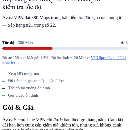
kiểm tra tốc độ.
Avast VPN đạt 380 Mbps trong bài kiểm tra độc lập của chúng tôi
— xếp hạng #21 trong số 22.
Tốc độ
· 380 Mbps
6
/15
Độ trễ 156 ms · Mất gói 1.2% · Độ ổn định ±120 Mbps ·
VPN SpeedLab · 22 đã
kiểm tra →
Xem HD mượt mà
Độ trễ chơi game chấp nhận được
Tốc độ tải xuống ổn định
Gọi video ổn định
Gói & Giá
Avast SecureLine VPN chỉ được bán theo gói hàng năm. Cam kết
dài hạn hơn cung cấp giảm giá khiêm tốn, nhưng giá không cạnh