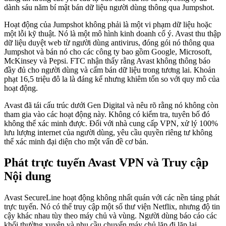
dành sáu năm bí mật bán dữ liệu người dùng thông qua Jumpshot.
Hoạt động của Jumpshot không phải là một vi phạm dữ liệu hoặc
một lỗi kỹ thuật. Nó là một mô hình kinh doanh cố ý. Avast thu thập
dữ liệu duyệt web từ người dùng antivirus, đóng gói nó thông qua
Jumpshot và bán nó cho các công ty bao gồm Google, Microsoft,
McKinsey và Pepsi. FTC nhận thấy rằng Avast không thông báo
đầy đủ cho người dùng và cấm bán dữ liệu trong tương lai. Khoản
phạt 16,5 triệu đô la là đáng kể nhưng khiêm tốn so với quy mô của
hoạt động.
Avast đã tái cấu trúc dưới Gen Digital và nêu rõ rằng nó không còn
tham gia vào các hoạt động này. Không có kiểm tra, tuyên bố đó
không thể xác minh được. Đối với nhà cung cấp VPN, xử lý 100%
lưu lượng internet của người dùng, yêu cầu quyền riêng tư không
thể xác minh đại diện cho một vấn đề cơ bản.
Phát trực tuyến Avast VPN và Truy cập
Nội dung
Avast SecureLine hoạt động không nhất quán với các nền tảng phát
trực tuyến. Nó có thể truy cập một số thư viện Netflix, nhưng độ tin
cậy khác nhau tùy theo máy chủ và vùng. Người dùng báo cáo các
khối thường xuyên và nhu cầu chuyển máy chủ lặp đi lặp lại.