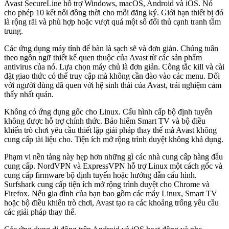
Avast SecureLine hỗ trợ Windows, macOS, Android và iOS. Nó
cho phép 10 kết nối đồng thời cho mỗi đăng ký. Giới hạn thiết bị đó
là rộng rãi và phù hợp hoặc vượt quá một số đối thủ cạnh tranh tầm
trung.
Các ứng dụng máy tính để bàn là sạch sẽ và đơn giản. Chúng tuân
theo ngôn ngữ thiết kế quen thuộc của Avast từ các sản phẩm
antivirus của nó. Lựa chọn máy chủ là đơn giản. Công tắc kill và cài
đặt giao thức có thể truy cập mà không cần đào vào các menu. Đối
với người dùng đã quen với hệ sinh thái của Avast, trải nghiệm cảm
thấy nhất quán.
Không có ứng dụng gốc cho Linux. Cấu hình cấp bộ định tuyến
không được hỗ trợ chính thức. Bảo hiểm Smart TV và bộ điều
khiển trò chơi yêu cầu thiết lập giải pháp thay thế mà Avast không
cung cấp tài liệu cho. Tiện ích mở rộng trình duyệt không khả dụng.
Phạm vi nền tảng này hẹp hơn những gì các nhà cung cấp hàng đầu
cung cấp. NordVPN và ExpressVPN hỗ trợ Linux một cách gốc và
cung cấp firmware bộ định tuyến hoặc hướng dẫn cấu hình.
Surfshark cung cấp tiện ích mở rộng trình duyệt cho Chrome và
Firefox. Nếu gia đình của bạn bao gồm các máy Linux, Smart TV
hoặc bộ điều khiển trò chơi, Avast tạo ra các khoảng trống yêu cầu
các giải pháp thay thế.