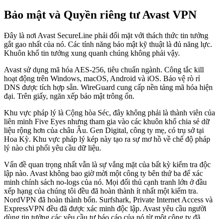
Bảo mật và Quyền riêng tư Avast VPN
Đây là nơi Avast SecureLine phải đối mặt với thách thức tin tưởng
gắt gao nhất của nó. Các tính năng bảo mật kỹ thuật là đủ năng lực.
Khuôn khổ tin tưởng xung quanh chúng không phải vậy.
Avast sử dụng mã hóa AES-256, tiêu chuẩn ngành. Công tắc kill
hoạt động trên Windows, macOS, Android và iOS. Bảo vệ rò rỉ
DNS được tích hợp sẵn. WireGuard cung cấp nền tảng mã hóa hiện
đại. Trên giấy, ngăn xếp bảo mật trông ổn.
Khu vực pháp lý là Cộng hòa Séc, đây không phải là thành viên của
liên minh Five Eyes nhưng tham gia vào các khuôn khổ chia sẻ dữ
liệu rộng hơn của châu Âu. Gen Digital, công ty mẹ, có trụ sở tại
Hoa Kỳ. Khu vực pháp lý kép này tạo ra sự mơ hồ về chế độ pháp
lý nào chi phối yêu cầu dữ liệu.
Vấn đề quan trọng nhất vẫn là sự vắng mặt của bất kỳ kiểm tra độc
lập nào. Avast không bao giờ mời một công ty bên thứ ba để xác
minh chính sách no-logs của nó. Mọi đối thủ cạnh tranh lớn ở đầu
xếp hạng của chúng tôi đều đã hoàn thành ít nhất một kiểm tra.
NordVPN đã hoàn thành bốn. Surfshark, Private Internet Access và
ExpressVPN đều đã được xác minh độc lập. Avast yêu cầu người
dùng tin tưởng các yêu cầu tự báo cáo của nó từ một công ty đã