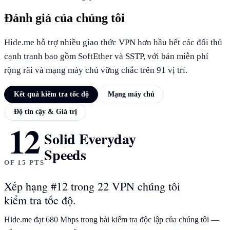
Đánh giá của chúng tôi
Hide.me hỗ trợ nhiều giao thức VPN hơn hầu hết các đối thủ
cạnh tranh bao gồm SoftEther và SSTP, với bản miễn phí
rộng rãi và mạng máy chủ vững chắc trên 91 vị trí.
Kết quả kiểm tra tốc độ
Mạng máy chủ
Độ tin cậy & Giá trị
12
KẾT QUẢ KIỂM TRA TỐC ĐỘ
Solid Everyday
Speeds
OF 15 PTS
Xếp hạng #12 trong 22 VPN chúng tôi
kiểm tra tốc độ.
Hide.me đạt 680 Mbps trong bài kiểm tra độc lập của chúng tôi —