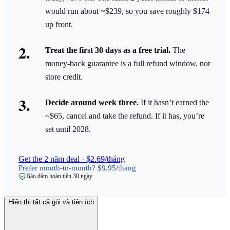
would run about ~$239, so you save roughly $174
up front.
Treat the first 30 days as a free trial.
The
money-back guarantee is a full refund window, not
store credit.
Decide around week three.
If it hasn’t earned the
~$65, cancel and take the refund. If it has, you’re
set until 2028.
Get the 2 năm deal · $2.69/tháng
Prefer month-to-month? $9.95/tháng
Bảo đảm hoàn tiền 30 ngày
Hiển thị tất cả gói và tiện ích