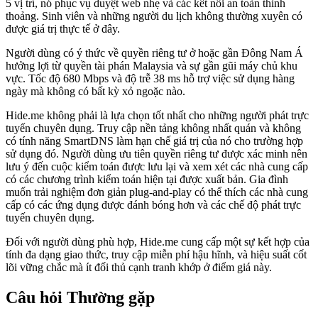
5 vị trí, nó phục vụ duyệt web nhẹ và các kết nối an toàn thỉnh
thoảng. Sinh viên và những người du lịch không thường xuyên có
được giá trị thực tế ở đây.
Người dùng có ý thức về quyền riêng tư ở hoặc gần Đông Nam Á
hưởng lợi từ quyền tài phán Malaysia và sự gần gũi máy chủ khu
vực. Tốc độ 680 Mbps và độ trễ 38 ms hỗ trợ việc sử dụng hàng
ngày mà không có bất kỳ xỏ ngoặc nào.
Hide.me không phải là lựa chọn tốt nhất cho những người phát trực
tuyến chuyên dụng. Truy cập nền tảng không nhất quán và không
có tính năng SmartDNS làm hạn chế giá trị của nó cho trường hợp
sử dụng đó. Người dùng ưu tiên quyền riêng tư được xác minh nên
lưu ý đến cuộc kiểm toán được lưu lại và xem xét các nhà cung cấp
có các chương trình kiểm toán hiện tại được xuất bản. Gia đình
muốn trải nghiệm đơn giản plug-and-play có thể thích các nhà cung
cấp có các ứng dụng được đánh bóng hơn và các chế độ phát trực
tuyến chuyên dụng.
Đối với người dùng phù hợp, Hide.me cung cấp một sự kết hợp của
tính đa dạng giao thức, truy cập miễn phí hậu hĩnh, và hiệu suất cốt
lõi vững chắc mà ít đối thủ cạnh tranh khớp ở điểm giá này.
Câu hỏi Thường gặp