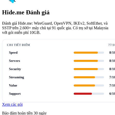
Hide.me Đánh giá
Đánh giá Hide.me: WireGuard, OpenVPN, IKEv2, SoftEther, và
SSTP trên 2.600+ máy chủ tại 91 quốc gia. Có trụ sở tại Malaysia
với gói miễn phí 10GB.
CHI TIẾT ĐIỂM
77/1
Speed
8/1
Servers
8/1
Security
8/1
Streaming
7/1
Value
7/1
Support
6/1
Xem các gói
Bảo đảm hoàn tiền 30 ngày