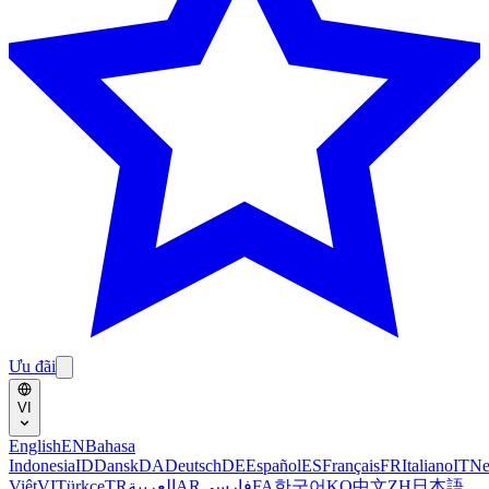
Ưu đãi
VI
English
EN
Bahasa
Indonesia
ID
Dansk
DA
Deutsch
DE
Español
ES
Français
FR
Italiano
IT
Ne
Việt
VI
Türkçe
TR
العربية
AR
فارسی
FA
한국어
KO
中文
ZH
日本語