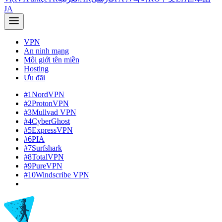
JA
VPN
An ninh mạng
Môi giới tên miền
Hosting
Ưu đãi
#1
NordVPN
#2
ProtonVPN
#3
Mullvad VPN
#4
CyberGhost
#5
ExpressVPN
#6
PIA
#7
Surfshark
#8
TotalVPN
#9
PureVPN
#10
Windscribe VPN