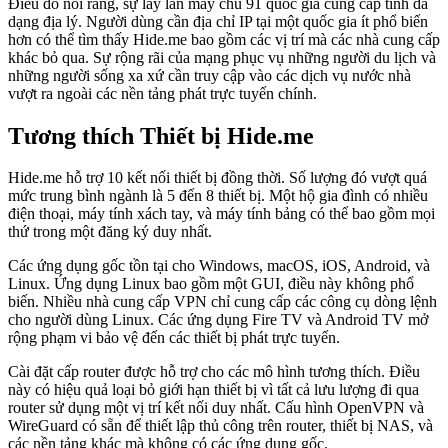
Điều đó nói rằng, sự lây lan máy chủ 91 quốc gia cung cấp tính đa
dạng địa lý. Người dùng cần địa chỉ IP tại một quốc gia ít phổ biến
hơn có thể tìm thấy Hide.me bao gồm các vị trí mà các nhà cung cấp
khác bỏ qua. Sự rộng rãi của mạng phục vụ những người du lịch và
những người sống xa xứ cần truy cập vào các dịch vụ nước nhà
vượt ra ngoài các nền tảng phát trực tuyến chính.
Tương thích Thiết bị Hide.me
Hide.me hỗ trợ 10 kết nối thiết bị đồng thời. Số lượng đó vượt quá
mức trung bình ngành là 5 đến 8 thiết bị. Một hộ gia đình có nhiều
điện thoại, máy tính xách tay, và máy tính bảng có thể bao gồm mọi
thứ trong một đăng ký duy nhất.
Các ứng dụng gốc tồn tại cho Windows, macOS, iOS, Android, và
Linux. Ứng dụng Linux bao gồm một GUI, điều này không phổ
biến. Nhiều nhà cung cấp VPN chỉ cung cấp các công cụ dòng lệnh
cho người dùng Linux. Các ứng dụng Fire TV và Android TV mở
rộng phạm vi bảo vệ đến các thiết bị phát trực tuyến.
Cài đặt cấp router được hỗ trợ cho các mô hình tương thích. Điều
này có hiệu quả loại bỏ giới hạn thiết bị vì tất cả lưu lượng đi qua
router sử dụng một vị trí kết nối duy nhất. Cấu hình OpenVPN và
WireGuard có sẵn để thiết lập thủ công trên router, thiết bị NAS, và
các nền tảng khác mà không có các ứng dụng gốc.