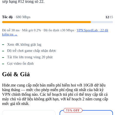
xếp hạng #12 trong số 22.
Tốc độ
· 680 Mbps
12
/15
Độ trễ 38 ms · Mất gói 0.2% · Độ ổn định ±30 Mbps ·
VPN SpeedLab · 22 đã
kiểm tra →
Xem 4K không giật lag
Độ trễ chơi game chấp nhận được
Tải file lớn trong vòng 20 phút
Gọi video ổn định
Gói & Giá
Hide.me cung cấp một bản miễn phí hiếm hoi với 10GB dữ liệu
hàng tháng — mức cho phép miễn phí rộng rãi nhất của bất kỳ
VPN chính thống nào. Các kế hoạch trả phí có thể truy cập tất cả
máy chủ và dữ liệu không giới hạn, với kế hoạch 2 năm cung cấp
mức giá tốt nhất.
73% OFF