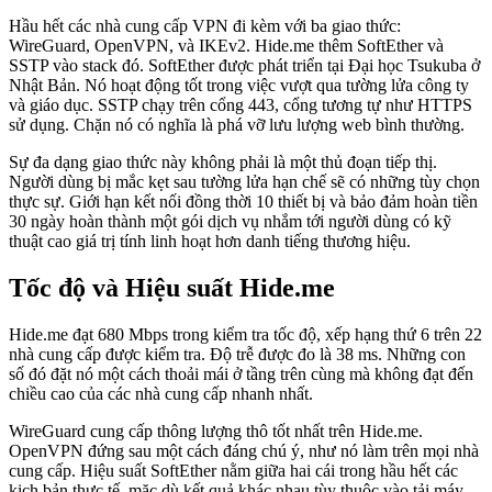
Hầu hết các nhà cung cấp VPN đi kèm với ba giao thức:
WireGuard, OpenVPN, và IKEv2. Hide.me thêm SoftEther và
SSTP vào stack đó. SoftEther được phát triển tại Đại học Tsukuba ở
Nhật Bản. Nó hoạt động tốt trong việc vượt qua tường lửa công ty
và giáo dục. SSTP chạy trên cổng 443, cổng tương tự như HTTPS
sử dụng. Chặn nó có nghĩa là phá vỡ lưu lượng web bình thường.
Sự đa dạng giao thức này không phải là một thủ đoạn tiếp thị.
Người dùng bị mắc kẹt sau tường lửa hạn chế sẽ có những tùy chọn
thực sự. Giới hạn kết nối đồng thời 10 thiết bị và bảo đảm hoàn tiền
30 ngày hoàn thành một gói dịch vụ nhắm tới người dùng có kỹ
thuật cao giá trị tính linh hoạt hơn danh tiếng thương hiệu.
Tốc độ và Hiệu suất Hide.me
Hide.me đạt 680 Mbps trong kiểm tra tốc độ, xếp hạng thứ 6 trên 22
nhà cung cấp được kiểm tra. Độ trễ được đo là 38 ms. Những con
số đó đặt nó một cách thoải mái ở tầng trên cùng mà không đạt đến
chiều cao của các nhà cung cấp nhanh nhất.
WireGuard cung cấp thông lượng thô tốt nhất trên Hide.me.
OpenVPN đứng sau một cách đáng chú ý, như nó làm trên mọi nhà
cung cấp. Hiệu suất SoftEther nằm giữa hai cái trong hầu hết các
kịch bản thực tế, mặc dù kết quả khác nhau tùy thuộc vào tải máy