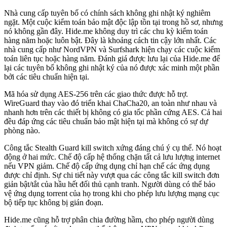
Nhà cung cấp tuyên bố có chính sách không ghi nhật ký nghiêm
ngặt. Một cuộc kiểm toán bảo mật độc lập tồn tại trong hồ sơ, nhưng
nó không gần đây. Hide.me không duy trì các chu kỳ kiểm toán
hàng năm hoặc luôn bật. Đây là khoảng cách tin cậy lớn nhất. Các
nhà cung cấp như NordVPN và Surfshark hiện chạy các cuộc kiểm
toán liên tục hoặc hàng năm. Đánh giá được lưu lại của Hide.me để
lại các tuyên bố không ghi nhật ký của nó được xác minh một phần
bởi các tiêu chuẩn hiện tại.
Mã hóa sử dụng AES-256 trên các giao thức được hỗ trợ.
WireGuard thay vào đó triển khai ChaCha20, an toàn như nhau và
nhanh hơn trên các thiết bị không có gia tốc phần cứng AES. Cả hai
đều đáp ứng các tiêu chuẩn bảo mật hiện tại mà không có sự dự
phòng nào.
Công tắc Stealth Guard kill switch xứng đáng chú ý cụ thể. Nó hoạt
động ở hai mức. Chế độ cấp hệ thống chặn tất cả lưu lượng internet
nếu VPN giảm. Chế độ cấp ứng dụng chỉ hạn chế các ứng dụng
được chỉ định. Sự chi tiết này vượt qua các công tắc kill switch đơn
giản bật/tắt của hầu hết đối thủ cạnh tranh. Người dùng có thể bảo
vệ ứng dụng torrent của họ trong khi cho phép lưu lượng mạng cục
bộ tiếp tục không bị gián đoạn.
Hide.me cũng hỗ trợ phân chia đường hầm, cho phép người dùng