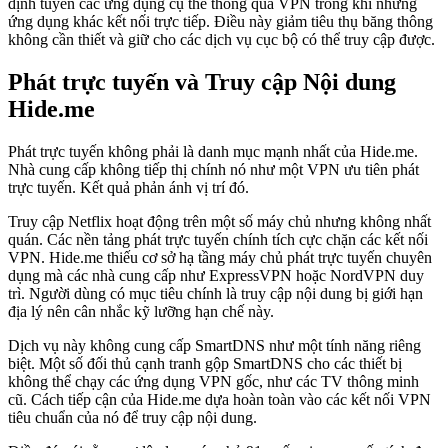
định tuyến các ứng dụng cụ thể thông qua VPN trong khi những
ứng dụng khác kết nối trực tiếp. Điều này giảm tiêu thụ băng thông
không cần thiết và giữ cho các dịch vụ cục bộ có thể truy cập được.
Phát trực tuyến và Truy cập Nội dung
Hide.me
Phát trực tuyến không phải là danh mục mạnh nhất của Hide.me.
Nhà cung cấp không tiếp thị chính nó như một VPN ưu tiên phát
trực tuyến. Kết quả phản ánh vị trí đó.
Truy cập Netflix hoạt động trên một số máy chủ nhưng không nhất
quán. Các nền tảng phát trực tuyến chính tích cực chặn các kết nối
VPN. Hide.me thiếu cơ sở hạ tầng máy chủ phát trực tuyến chuyên
dụng mà các nhà cung cấp như ExpressVPN hoặc NordVPN duy
trì. Người dùng có mục tiêu chính là truy cập nội dung bị giới hạn
địa lý nên cân nhắc kỹ lưỡng hạn chế này.
Dịch vụ này không cung cấp SmartDNS như một tính năng riêng
biệt. Một số đối thủ cạnh tranh gộp SmartDNS cho các thiết bị
không thể chạy các ứng dụng VPN gốc, như các TV thông minh
cũ. Cách tiếp cận của Hide.me dựa hoàn toàn vào các kết nối VPN
tiêu chuẩn của nó để truy cập nội dung.