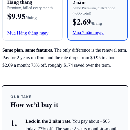
Hàng tháng
2 năm
Premium, billed every month
Same Premium, billed once
$9.95
(~$65 total)
/tháng
$2.69
/tháng
Mua 2 năm ngay
Mua Hàng tháng ngay
Same plan, same features.
The only difference is the renewal term.
Pay for 2 years up front and the rate drops from $9.95 to about
$2.69 a month: 73% off, roughly $174 saved over the term.
OUR TAKE
How we’d buy it
Lock in the 2 năm rate.
You pay about ~$65
today, 73% off. The same 2 years month-to-month