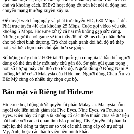
chủ và khoảng cách. IKEv2 hoạt động tốt trên kết nối di động nơi
chuyển mạng thường xuyên xảy ra.
Để duyệt web hàng ngày và phát trực tuyến HD, 680 Mbps là đủ.
Phát trực tuyến 4K cần khoảng 25 Mbps. Cuộc gọi video yêu cầu
khoảng 5 Mbps. Hide.me xử lý cả hai mà không gặp sức căng.
Những người chơi game sẽ tìm thấy độ trễ 38 ms chấp nhận được
cho trò chơi bình thường. Trò chơi cạnh tranh đòi hỏi độ trễ thấp
hơn, và lựa chọn máy chủ gần hơn sẽ giúp.
Số lượng máy chủ 2.600+ tại 91 quốc gia có nghĩa là hầu hết người
dùng có thể tìm thấy một máy chủ gần đó. Sự gần gũi quan trọng
hơn số lượng máy chủ thô cho tốc độ. Người dùng ở Đông Nam Á
hưởng lợi từ cơ sở Malaysia của Hide.me. Người dùng Châu Âu và
Bắc Mỹ cũng có nhiều tùy chọn cục bộ.
Bảo mật và Riêng tư Hide.me
Hide.me hoạt động dưới quyền tài phán Malaysia. Malaysia nằm
ngoài các liên minh giám sát Five Eyes, Nine Eyes, và Fourteen
Eyes. Điều này có nghĩa là không có các thỏa thuận chia sẻ dữ liệu
bắt buộc với các cơ quan tình báo phương Tây. Quyền tài phán là
một lợi thế riêng tư thực sự so với các nhà cung cấp có trụ sở tại
Mỹ, Anh, hoặc các thành viên liên minh khác.