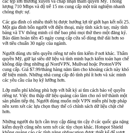
các tệp lớn thường xuyên và chấp nhận thẩm quyền Mỹ. Thông
lượng 710 Mbps và độ trễ 15 ms cung cấp một trải nghiệm nhanh
chóng thực sự.
Các gia đình có nhiều thiết bị được hưởng lợi từ giới hạn kết nối 25.
Một gia đình bốn người với điện thoại, máy tính xách tay, máy tính
bảng và TV thông minh có thể bao phủ mọi thứ theo một đăng ký.
Bảo đảm hoàn tiền 45 ngày cung cấp cửa sổ dùng thử dài hơn so
với tiêu chuẩn 30 ngày của ngành.
Người dùng ưu tiên quyền riêng tư nên tìm kiếm ở nơi khác. Thẩm
quyền Mỹ, giữ lại siêu dữ liệu và tính minh bạch kiểm toán hạn chế
không đáp ứng những gì NordVPN, Mullvad hoặc ProtonVPN
cung cấp. Giá $7.99/tháng hàng năm làm cho khoảng cách này khó
để biện minh. Những nhà cung cấp đó tính phí ít hơn và xác minh
các yêu cầu của họ kỹ lưỡng hơn.
Lớp miễn phí không phù hợp với bất kỳ ai tìm cách bảo vệ quyền
riêng tư. Việc thu thập dữ liệu quảng cáo làm cho nó trở thành một
sản phẩm tiếp thị. Người dùng muốn một VPN miễn phí hợp pháp
nên xem xét các lựa chọn thay thế có chính sách dữ liệu chặt chẽ
hơn.
Những người du lịch cần truy cập đáng tin cậy ở các quốc gia nặng
kiểm duyệt cũng nên xem xét các tùy chọn khác. Hotspot Shield
không quảng cáo các tính năng obfuscation được thiết kế để vượt