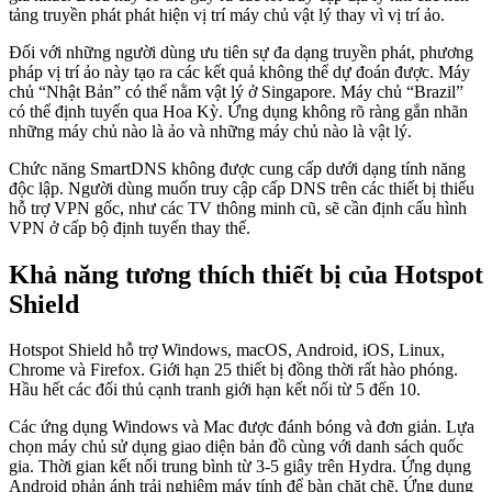
tảng truyền phát phát hiện vị trí máy chủ vật lý thay vì vị trí ảo.
Đối với những người dùng ưu tiên sự đa dạng truyền phát, phương
pháp vị trí ảo này tạo ra các kết quả không thể dự đoán được. Máy
chủ “Nhật Bản” có thể nằm vật lý ở Singapore. Máy chủ “Brazil”
có thể định tuyến qua Hoa Kỳ. Ứng dụng không rõ ràng gắn nhãn
những máy chủ nào là ảo và những máy chủ nào là vật lý.
Chức năng SmartDNS không được cung cấp dưới dạng tính năng
độc lập. Người dùng muốn truy cập cấp DNS trên các thiết bị thiếu
hỗ trợ VPN gốc, như các TV thông minh cũ, sẽ cần định cấu hình
VPN ở cấp bộ định tuyến thay thế.
Khả năng tương thích thiết bị của Hotspot
Shield
Hotspot Shield hỗ trợ Windows, macOS, Android, iOS, Linux,
Chrome và Firefox. Giới hạn 25 thiết bị đồng thời rất hào phóng.
Hầu hết các đối thủ cạnh tranh giới hạn kết nối từ 5 đến 10.
Các ứng dụng Windows và Mac được đánh bóng và đơn giản. Lựa
chọn máy chủ sử dụng giao diện bản đồ cùng với danh sách quốc
gia. Thời gian kết nối trung bình từ 3-5 giây trên Hydra. Ứng dụng
Android phản ánh trải nghiệm máy tính để bàn chặt chẽ. Ứng dụng