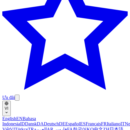
Ưu đãi
VI
English
EN
Bahasa
Indonesia
ID
Dansk
DA
Deutsch
DE
Español
ES
Français
FR
Italiano
IT
Ne
Việt
VI
Türkçe
TR
العربية
AR
فارسی
FA
한국어
KO
中文
ZH
日本語