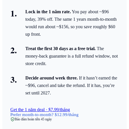
Lock in the 1 năm rate.
You pay about ~$96
today, 39% off. The same 1 years month-to-month
would run about ~$156, so you save roughly $60
up front.
Treat the first 30 days as a free trial.
The
money-back guarantee is a full refund window, not
store credit.
Decide around week three.
If it hasn’t earned the
~$96, cancel and take the refund. If it has, you’re
set until 2027.
Get the 1 năm deal · $7.99/tháng
Prefer month-to-month? $12.99/tháng
Bảo đảm hoàn tiền 45 ngày