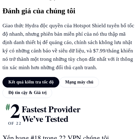
Đánh giá của chúng tôi
Giao thức Hydra độc quyền của Hotspot Shield tuyên bố tốc
độ nhanh, nhưng phiên bản miễn phí của nó thu thập mã
định danh thiết bị để quảng cáo, chính sách không lưu nhật
ký có những cảnh báo về siêu dữ liệu, và $7.99/tháng khiến
nó trở thành một trong những tùy chọn đắt nhất với ít thông
tin xác minh hơn những đối thủ cạnh tranh.
Kết quả kiểm tra tốc độ
Mạng máy chủ
Độ tin cậy & Giá trị
2
#
KẾT QUẢ KIỂM TRA TỐC ĐỘ
Fastest Provider
We’ve Tested
OF 22
Xếp hạng #18 trong 22 VPN chúng tôi