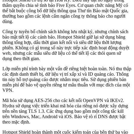
thẩm quyền chia sẻ tình báo Five Eyes. Cơ quan chức năng Mỹ có
thể bắt buộc công bố dữ liệu thông qua Thư tín Bảo mật Quốc gia,
thường bao gồm các lệnh cấm ngăn công ty thông báo cho người
dùng.
Công ty tuyên bố chính sách không lưu nhật ký, nhưng chính sách
bảo mật tiết lộ các cảnh báo. Hotspot Shield giữ lại sử dụng băng
thông tổng hợp, dấu thời gian kết nối và siêu dữ liệu thời lượng
phiên. Không có gì trong số này trực tiếp xác định hoạt động duyệt
web, nhưng các mẫu siêu dữ liệu có thể tiết lộ các thói quen sử
dụng theo thời gian.
Lớp miễn phí trình bày một vấn đề riêng biệt hoàn toàn. Nó thu thập
các định danh thiết bị, dữ liệu vị trí xấp xỉ và ID quảng cáo. Thông
tin này hỗ trợ quảng cáo được nhắm mục tiêu. Sử dụng phiên bản
miễn phí để bảo vệ quyền riêng tư mâu thuẫn với mục đích của một
VPN.
Mã hóa sử dụng AES-256 cho các kết nối OpenVPN và IKEv2.
Hydra sử dụng việc triển khai mã hóa của riêng nó được xây dựng
trên nền tảng TLS 1.3. Các ứng dụng bao gồm một công tắc kill
trên Windows, Mac, Android và iOS. Bảo vệ rò rỉ DNS được bật
theo mặc định.
Hotspot Shield hoàn thành một cuộc kiểm toán của bên thứ ba vào