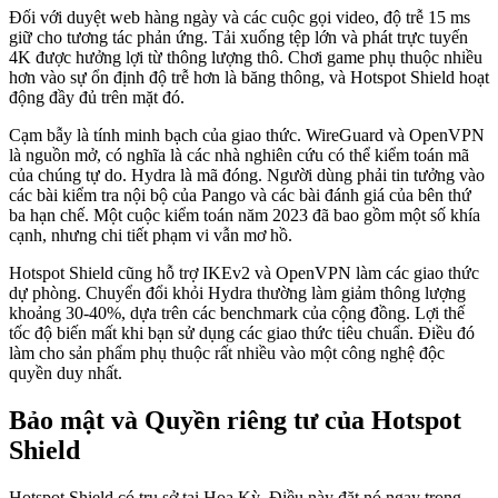
Đối với duyệt web hàng ngày và các cuộc gọi video, độ trễ 15 ms
giữ cho tương tác phản ứng. Tải xuống tệp lớn và phát trực tuyến
4K được hưởng lợi từ thông lượng thô. Chơi game phụ thuộc nhiều
hơn vào sự ổn định độ trễ hơn là băng thông, và Hotspot Shield hoạt
động đầy đủ trên mặt đó.
Cạm bẫy là tính minh bạch của giao thức. WireGuard và OpenVPN
là nguồn mở, có nghĩa là các nhà nghiên cứu có thể kiểm toán mã
của chúng tự do. Hydra là mã đóng. Người dùng phải tin tưởng vào
các bài kiểm tra nội bộ của Pango và các bài đánh giá của bên thứ
ba hạn chế. Một cuộc kiểm toán năm 2023 đã bao gồm một số khía
cạnh, nhưng chi tiết phạm vi vẫn mơ hồ.
Hotspot Shield cũng hỗ trợ IKEv2 và OpenVPN làm các giao thức
dự phòng. Chuyển đổi khỏi Hydra thường làm giảm thông lượng
khoảng 30-40%, dựa trên các benchmark của cộng đồng. Lợi thế
tốc độ biến mất khi bạn sử dụng các giao thức tiêu chuẩn. Điều đó
làm cho sản phẩm phụ thuộc rất nhiều vào một công nghệ độc
quyền duy nhất.
Bảo mật và Quyền riêng tư của Hotspot
Shield
Hotspot Shield có trụ sở tại Hoa Kỳ. Điều này đặt nó ngay trong