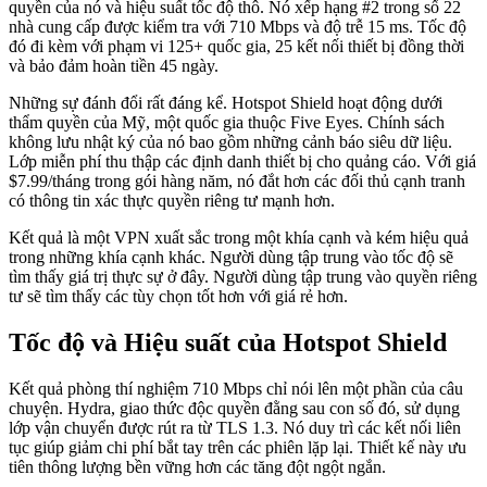
quyền của nó và hiệu suất tốc độ thô. Nó xếp hạng #2 trong số 22
nhà cung cấp được kiểm tra với 710 Mbps và độ trễ 15 ms. Tốc độ
đó đi kèm với phạm vi 125+ quốc gia, 25 kết nối thiết bị đồng thời
và bảo đảm hoàn tiền 45 ngày.
Những sự đánh đổi rất đáng kể. Hotspot Shield hoạt động dưới
thẩm quyền của Mỹ, một quốc gia thuộc Five Eyes. Chính sách
không lưu nhật ký của nó bao gồm những cảnh báo siêu dữ liệu.
Lớp miễn phí thu thập các định danh thiết bị cho quảng cáo. Với giá
$7.99/tháng trong gói hàng năm, nó đắt hơn các đối thủ cạnh tranh
có thông tin xác thực quyền riêng tư mạnh hơn.
Kết quả là một VPN xuất sắc trong một khía cạnh và kém hiệu quả
trong những khía cạnh khác. Người dùng tập trung vào tốc độ sẽ
tìm thấy giá trị thực sự ở đây. Người dùng tập trung vào quyền riêng
tư sẽ tìm thấy các tùy chọn tốt hơn với giá rẻ hơn.
Tốc độ và Hiệu suất của Hotspot Shield
Kết quả phòng thí nghiệm 710 Mbps chỉ nói lên một phần của câu
chuyện. Hydra, giao thức độc quyền đằng sau con số đó, sử dụng
lớp vận chuyển được rút ra từ TLS 1.3. Nó duy trì các kết nối liên
tục giúp giảm chi phí bắt tay trên các phiên lặp lại. Thiết kế này ưu
tiên thông lượng bền vững hơn các tăng đột ngột ngắn.