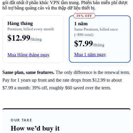
gói đắt nhất ở phân khúc VPN tầm trung. Phiên bản miễn phí được
hỗ trợ bằng quảng cáo và thu thập dữ liệu thiết bị.
39% OFF
Hàng tháng
1 năm
Premium, billed every month
Same Premium, billed once
$12.99
(~$96 total)
/tháng
$7.99
/tháng
Mua 1 năm ngay
Mua Hàng tháng ngay
Same plan, same features.
The only difference is the renewal term.
Pay for 1 years up front and the rate drops from $12.99 to about
$7.99 a month: 39% off, roughly $60 saved over the term.
OUR TAKE
How we’d buy it