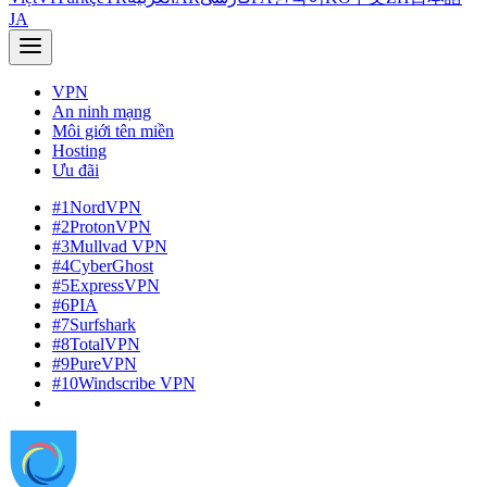
JA
VPN
An ninh mạng
Môi giới tên miền
Hosting
Ưu đãi
#1
NordVPN
#2
ProtonVPN
#3
Mullvad VPN
#4
CyberGhost
#5
ExpressVPN
#6
PIA
#7
Surfshark
#8
TotalVPN
#9
PureVPN
#10
Windscribe VPN