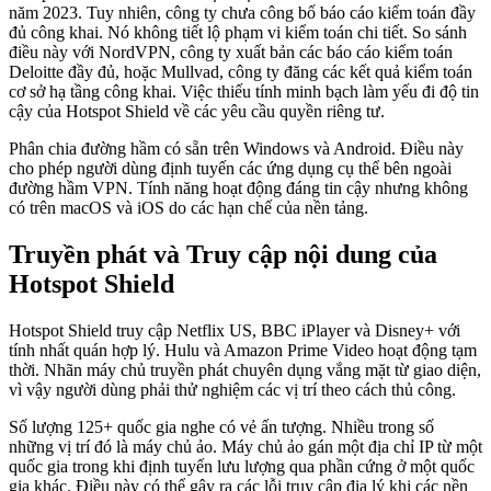
năm 2023. Tuy nhiên, công ty chưa công bố báo cáo kiểm toán đầy
đủ công khai. Nó không tiết lộ phạm vi kiểm toán chi tiết. So sánh
điều này với NordVPN, công ty xuất bản các báo cáo kiểm toán
Deloitte đầy đủ, hoặc Mullvad, công ty đăng các kết quả kiểm toán
cơ sở hạ tầng công khai. Việc thiếu tính minh bạch làm yếu đi độ tin
cậy của Hotspot Shield về các yêu cầu quyền riêng tư.
Phân chia đường hầm có sẵn trên Windows và Android. Điều này
cho phép người dùng định tuyến các ứng dụng cụ thể bên ngoài
đường hầm VPN. Tính năng hoạt động đáng tin cậy nhưng không
có trên macOS và iOS do các hạn chế của nền tảng.
Truyền phát và Truy cập nội dung của
Hotspot Shield
Hotspot Shield truy cập Netflix US, BBC iPlayer và Disney+ với
tính nhất quán hợp lý. Hulu và Amazon Prime Video hoạt động tạm
thời. Nhãn máy chủ truyền phát chuyên dụng vắng mặt từ giao diện,
vì vậy người dùng phải thử nghiệm các vị trí theo cách thủ công.
Số lượng 125+ quốc gia nghe có vẻ ấn tượng. Nhiều trong số
những vị trí đó là máy chủ ảo. Máy chủ ảo gán một địa chỉ IP từ một
quốc gia trong khi định tuyến lưu lượng qua phần cứng ở một quốc
gia khác. Điều này có thể gây ra các lỗi truy cập địa lý khi các nền