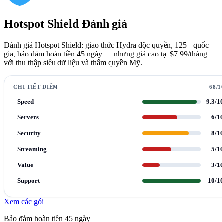
Hotspot Shield Đánh giá
Đánh giá Hotspot Shield: giao thức Hydra độc quyền, 125+ quốc
gia, bảo đảm hoàn tiền 45 ngày — nhưng giá cao tại $7.99/tháng
với thu thập siêu dữ liệu và thẩm quyền Mỹ.
CHI TIẾT ĐIỂM
68/1
Speed
9.3/1
Servers
6/1
Security
8/1
Streaming
5/1
Value
3/1
Support
10/1
Xem các gói
Bảo đảm hoàn tiền 45 ngày