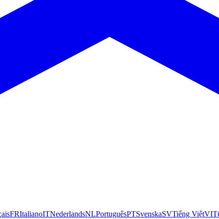
çais
FR
Italiano
IT
Nederlands
NL
Português
PT
Svenska
SV
Tiếng Việt
VI
T