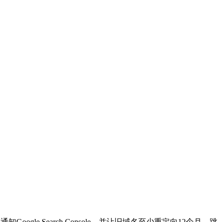
le Search Console，并让旧域名至少重定向12个月。跳