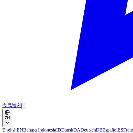
专属福利
ZH
English
EN
Bahasa Indonesia
ID
Dansk
DA
Deutsch
DE
Español
ES
Fran