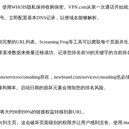
用WHOIS隐私保持收购保密。VPN.com从第一次通话开始
信号。立即配置基本DNS记录，以便域名能够解析。
URL列表。Screaming Frog等工具可以爬取每个页面并
e性能报告。您需要基准数据来衡量迁移成功。记录您排名前50的关键字的当前
/consulting存在，newbrand.com/services/consulting
接和脚本。启动日期的损坏元素会增加您的排名风险。
大约90到99%的链接权益转移到新URL。
主页。这会破坏页面级别的权限并让用户感到沮丧。使用.htacc