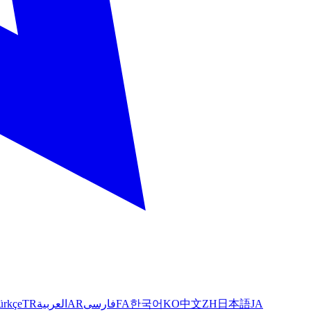
ürkçe
TR
العربية
AR
فارسی
FA
한국어
KO
中文
ZH
日本語
JA