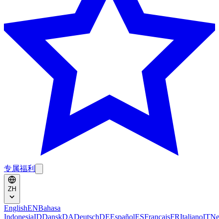
专属福利
ZH
English
EN
Bahasa
Indonesia
ID
Dansk
DA
Deutsch
DE
Español
ES
Français
FR
Italiano
IT
Ne