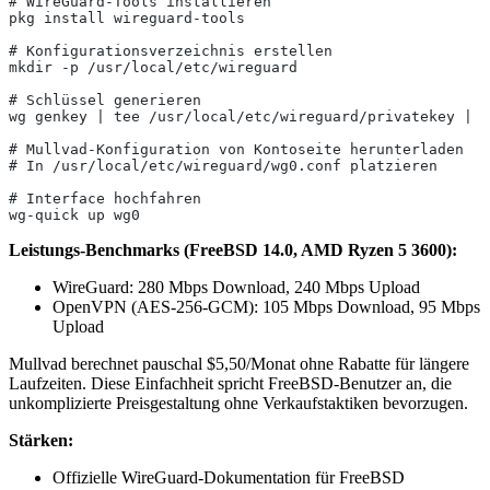
# WireGuard-Tools installieren
pkg install wireguard-tools
# Konfigurationsverzeichnis erstellen
mkdir -p /usr/local/etc/wireguard
# Schlüssel generieren
wg genkey | tee /usr/local/etc/wireguard/privatekey | w
# Mullvad-Konfiguration von Kontoseite herunterladen
# In /usr/local/etc/wireguard/wg0.conf platzieren
# Interface hochfahren
wg-quick up wg0
Leistungs-Benchmarks (FreeBSD 14.0, AMD Ryzen 5 3600):
WireGuard: 280 Mbps Download, 240 Mbps Upload
OpenVPN (AES-256-GCM): 105 Mbps Download, 95 Mbps
Upload
Mullvad berechnet pauschal $5,50/Monat ohne Rabatte für längere
Laufzeiten. Diese Einfachheit spricht FreeBSD-Benutzer an, die
unkomplizierte Preisgestaltung ohne Verkaufstaktiken bevorzugen.
Stärken:
Offizielle WireGuard-Dokumentation für FreeBSD