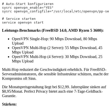
# Auto-Start konfigurieren
sysrc openvpn_enable="YES"
sysrc openvpn_configfile="/usr/local/etc/openvpn/pp-ser
# Service starten
service openvpn start
Leistungs-Benchmarks (FreeBSD 14.0, AMD Ryzen 5 3600):
OpenVPN Single-Hop: 90 Mbps Download, 80 Mbps
Upload
OpenVPN Multi-Hop (2 Server): 55 Mbps Download, 45
Mbps Upload
OpenVPN Multi-Hop (4 Server): 30 Mbps Download, 25
Mbps Upload
Multi-Hop reduziert die Geschwindigkeit erheblich. Für FreeBSD-
Serveradministratoren, die sensible Infrastruktur schützen, macht der
Kompromiss oft Sinn.
Die Monatspreisgestaltung liegt bei $12,99. Jahrespläne sinken auf
$8,95/Monat. Perfect Privacy bietet auch eine 7-Tage-Geldback-
Garantie.
Stärken: