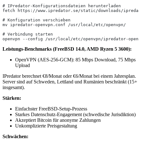
# IPredator-Konfigurationsdateien herunterladen
fetch https://www.ipredator.se/static/downloads/ipredat
# Konfiguration verschieben
mv ipredator-openvpn.conf /usr/local/etc/openvpn/
# Verbindung starten
openvpn --config /usr/local/etc/openvpn/ipredator-openv
Leistungs-Benchmarks (FreeBSD 14.0, AMD Ryzen 5 3600):
OpenVPN (AES-256-GCM): 85 Mbps Download, 75 Mbps
Upload
IPredator berechnet €8/Monat oder €6/Monat bei einem Jahresplan.
Server sind auf Schweden, Lettland und Rumänien beschränkt (15+
insgesamt).
Stärken:
Einfachster FreeBSD-Setup-Prozess
Starkes Datenschutz-Engagement (schwedische Jurisdiktion)
Akzeptiert Bitcoin für anonyme Zahlungen
Unkomplizierte Preisgestaltung
Schwächen: