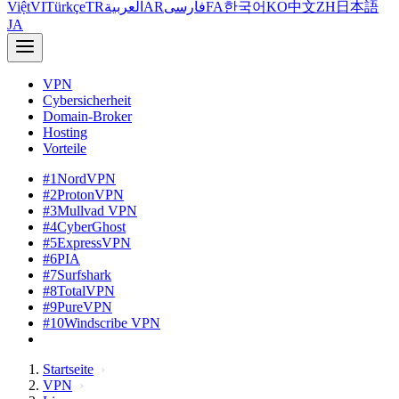
Việt
VI
Türkçe
TR
العربية
AR
فارسی
FA
한국어
KO
中文
ZH
日本語
JA
VPN
Cybersicherheit
Domain-Broker
Hosting
Vorteile
#1
NordVPN
#2
ProtonVPN
#3
Mullvad VPN
#4
CyberGhost
#5
ExpressVPN
#6
PIA
#7
Surfshark
#8
TotalVPN
#9
PureVPN
#10
Windscribe VPN
Startseite
VPN