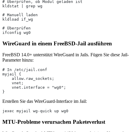
# Überprüfen, ob Modul geladen ist
kldstat | grep wg
# Manuell laden
kldload if_wg
# Überprüfen
ifconfig wg0
WireGuard in einem FreeBSD-Jail ausführen
FreeBSD 14.0+ unterstützt WireGuard in Jails. Fügen Sie diese Jail-
Parameter hinzu:
# In /etc/jail.conf
myjail {
    allow.raw_sockets;
    vnet;
    vnet.interface = "wg0";
}
Erstellen Sie das WireGuard-Interface im Jail:
jexec myjail wg-quick up wg0
MTU-Probleme verursachen Paketeverlust