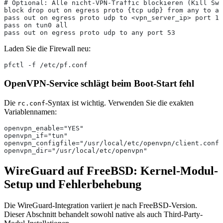
# Optional: Alle nicht-VPN-Traffic blockieren (Kill Swi
block drop out on egress proto {tcp udp} from any to an
pass out on egress proto udp to <vpn_server_ip> port 11
pass on tun0 all
pass out on egress proto udp to any port 53
Laden Sie die Firewall neu:
pfctl -f /etc/pf.conf
OpenVPN-Service schlägt beim Boot-Start fehl
Die
-Syntax ist wichtig. Verwenden Sie die exakten
rc.conf
Variablennamen:
openvpn_enable="YES"
openvpn_if="tun"
openvpn_configfile="/usr/local/etc/openvpn/client.conf"
openvpn_dir="/usr/local/etc/openvpn"
WireGuard auf FreeBSD: Kernel-Modul-
Setup und Fehlerbehebung
Die WireGuard-Integration variiert je nach FreeBSD-Version.
Dieser Abschnitt behandelt sowohl native als auch Third-Party-