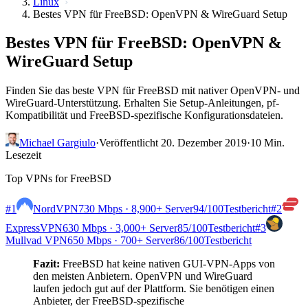
Linux
Bestes VPN für FreeBSD: OpenVPN & WireGuard Setup
Bestes VPN für FreeBSD: OpenVPN &
WireGuard Setup
Finden Sie das beste VPN für FreeBSD mit nativer OpenVPN- und
WireGuard-Unterstützung. Erhalten Sie Setup-Anleitungen, pf-
Kompatibilität und FreeBSD-spezifische Konfigurationsdateien.
Michael Gargiulo
·
Veröffentlicht 20. Dezember 2019
·
10 Min.
Lesezeit
Top VPNs for FreeBSD
#1
NordVPN
730 Mbps · 8,900+ Server
94
/100
Testbericht
#2
ExpressVPN
630 Mbps · 3,000+ Server
85
/100
Testbericht
#3
Mullvad VPN
650 Mbps · 700+ Server
86
/100
Testbericht
Fazit:
FreeBSD hat keine nativen GUI-VPN-Apps von
den meisten Anbietern. OpenVPN und WireGuard
laufen jedoch gut auf der Plattform. Sie benötigen einen
Anbieter, der FreeBSD-spezifische