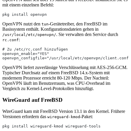
mit einem einzelnen Befehl:
pkg install openvpn
OpenVPN nutzt den
-Gerätetreiber, den FreeBSD im
tun
Basissystem enthält. Konfigurationsdateien gehen in
. Sie verwalten den Service durch
/usr/local/etc/openvpn/
:
rc.conf
# Zu /etc/rc.conf hinzufügen
openvpn_enable="YES"
openvpn_configfile="/usr/local/etc/openvpn/client.conf"
OpenVPN liefert zuverlässige Verschlüsselung mit AES-256-GCM.
Typischer Durchsatz auf einem FreeBSD 14.x-System mit
modernem Prozessor erreicht 80-120 Mbps. Der Nachteil:
OpenVPN läuft im Benutzerraum, was CPU-Overhead im
Vergleich zu Kernel-Level-Protokollen hinzufügt.
WireGuard auf FreeBSD
WireGuard kam mit FreeBSD Version 13.1 in den Kernel. Frühere
Versionen erfordern das
-Paket:
wireguard-kmod
pkg install wireguard-kmod wireguard-tools