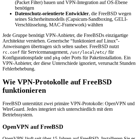
(Packet Filter) bauen und VPN-Integration auf OS-Ebene
benötigen
Datenschutz-orientierte Entwickler
, die FreeBSD wegen
seines Sicherheitsmodells (Capsicum-Sandboxing, GELI-
Verschlüsselung, MAC-Framework) wählten
Jede Gruppe benötigt VPN-Anbieter, die FreeBSDs einzigartige
Architektur verstehen. Generische “funktioniert auf Linux”-
Anweisungen übertragen sich selten sauber. FreeBSD nutzt
für Servicemanagement,
für
rc.conf
/usr/local/etc/
Konfigurationspfade und
oder Ports für Paketinstallation. Ein
pkg
VPN-Anbieter, der diese Unterschiede ignoriert, verursacht Stunden
Fehlerbehebung.
Wie VPN-Protokolle auf FreeBSD
funktionieren
FreeBSD unterstützt zwei primäre VPN-Protokolle: OpenVPN und
WireGuard. Jedes integriert sich unterschiedlich mit dem
Betriebssystem.
OpenVPN auf FreeBSD
OpenVPN läuft seit über 15 Jahren auf FreeBSD. Installieren Sie es