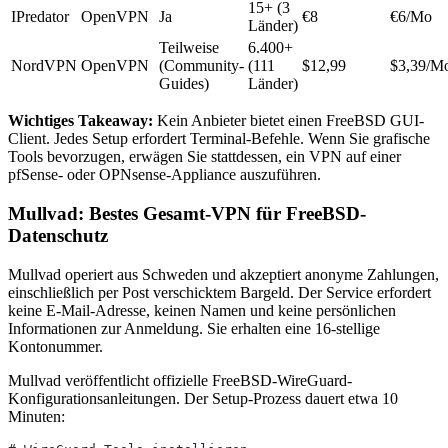
15+ (3
IPredator
OpenVPN
Ja
€8
€6/Mo
Länder)
Teilweise
6.400+
NordVPN
OpenVPN
(Community-
(111
$12,99
$3,39/M
Guides)
Länder)
Wichtiges Takeaway:
Kein Anbieter bietet einen FreeBSD GUI-
Client. Jedes Setup erfordert Terminal-Befehle. Wenn Sie grafische
Tools bevorzugen, erwägen Sie stattdessen, ein VPN auf einer
pfSense- oder OPNsense-Appliance auszuführen.
Mullvad: Bestes Gesamt-VPN für FreeBSD-
Datenschutz
Mullvad operiert aus Schweden und akzeptiert anonyme Zahlungen,
einschließlich per Post verschicktem Bargeld. Der Service erfordert
keine E-Mail-Adresse, keinen Namen und keine persönlichen
Informationen zur Anmeldung. Sie erhalten eine 16-stellige
Kontonummer.
Mullvad veröffentlicht offizielle FreeBSD-WireGuard-
Konfigurationsanleitungen. Der Setup-Prozess dauert etwa 10
Minuten: