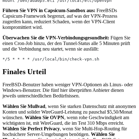
mount /dev/ada0p5.eli /usr/local/etc/openvpn
Führen Sie VPN in Capsicum-Sandbox aus:
FreeBSDs
Capsicum-Framework begrenzt, auf was der VPN-Prozess
zugreifen kann, reduziert Schaden, wenn der VPN-Client
kompromittiert wird.
Überwachen Sie die VPN-Verbindungsgesundheit:
Fügen Sie
einen Cron-Job hinzu, der den Tunnel-Status alle 5 Minuten prüft
und die Verbindung neu startet, wenn sie ausfällt:
*/5 * * * * /usr/local/bin/check-vpn.sh
Finales Urteil
FreeBSD-Benutzer haben weniger VPN-Optionen als Linux- oder
Windows-Benutzer. Die fünf hier überprüften Anbieter dienen
jeweils unterschiedlichen Bedürfnissen.
Wählen Sie Mullvad
, wenn Sie starken Datenschutz mit anonymen
Konten und solider WireGuard-Leistung zu pauschal $5,50/Monat
wünschen.
Wählen Sie OVPN
, wenn rohe Geschwindigkeit am
wichtigsten ist, mit WireGuard, die im Test 310 Mbps erreicht.
Wählen Sie Perfect Privacy
, wenn Sie Multi-Hop-Routing für
hochsichere Server-Umgebungen benötigen.
Wählen Sie