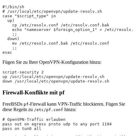
#!/bin/sh
# /usr/local/etc/openvpn/update-resolv.sh
case "$script_type" in
  up)
    cp /etc/resolv.conf /etc/resolv.conf.bak
    echo "nameserver $foreign_option_1" > /etc/resolv.c
    ;;
  down)
    mv /etc/resolv.conf.bak /etc/resolv.conf
    ;;
esac
Fügen Sie zu Ihrer OpenVPN-Konfiguration hinzu:
script-security 2
up /usr/local/etc/openvpn/update-resolv.sh
down /usr/local/etc/openvpn/update-resolv.sh
Firewall-Konflikte mit pf
FreeBSDs
-Firewall kann VPN-Traffic blockieren. Fügen Sie
pf
diese Regeln zu
hinzu:
/etc/pf.conf
# OpenVPN-Traffic erlauben
pass out on egress proto udp to any port 1194
pass on tun0 all