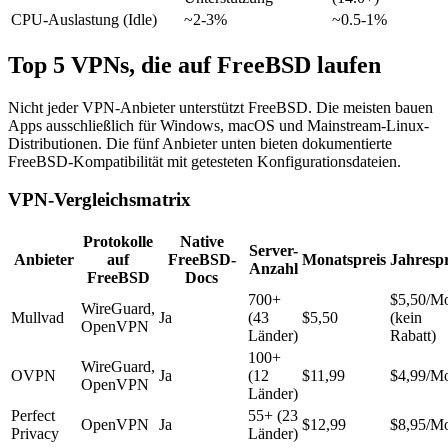
CPU-Auslastung (Idle)
~2-3%
~0.5-1%
Top 5 VPNs, die auf FreeBSD laufen
Nicht jeder VPN-Anbieter unterstützt FreeBSD. Die meisten bauen
Apps ausschließlich für Windows, macOS und Mainstream-Linux-
Distributionen. Die fünf Anbieter unten bieten dokumentierte
FreeBSD-Kompatibilität mit getesteten Konfigurationsdateien.
VPN-Vergleichsmatrix
Protokolle
Native
Server-
Anbieter
auf
FreeBSD-
Monatspreis
Jahrespr
Anzahl
FreeBSD
Docs
700+
$5,50/M
WireGuard,
Mullvad
Ja
(43
$5,50
(kein
OpenVPN
Länder)
Rabatt)
100+
WireGuard,
OVPN
Ja
(12
$11,99
$4,99/M
OpenVPN
Länder)
Perfect
55+ (23
OpenVPN
Ja
$12,99
$8,95/M
Privacy
Länder)