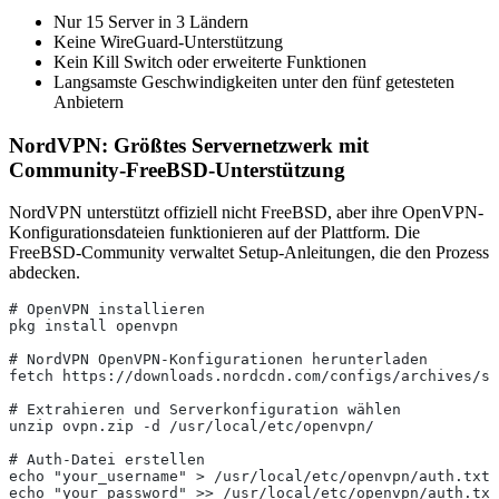
Nur 15 Server in 3 Ländern
Keine WireGuard-Unterstützung
Kein Kill Switch oder erweiterte Funktionen
Langsamste Geschwindigkeiten unter den fünf getesteten
Anbietern
NordVPN: Größtes Servernetzwerk mit
Community-FreeBSD-Unterstützung
NordVPN unterstützt offiziell nicht FreeBSD, aber ihre OpenVPN-
Konfigurationsdateien funktionieren auf der Plattform. Die
FreeBSD-Community verwaltet Setup-Anleitungen, die den Prozess
abdecken.
# OpenVPN installieren
pkg install openvpn
# NordVPN OpenVPN-Konfigurationen herunterladen
fetch https://downloads.nordcdn.com/configs/archives/se
# Extrahieren und Serverkonfiguration wählen
unzip ovpn.zip -d /usr/local/etc/openvpn/
# Auth-Datei erstellen
echo "your_username" > /usr/local/etc/openvpn/auth.txt
echo "your_password" >> /usr/local/etc/openvpn/auth.txt