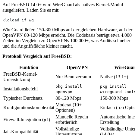
Auf FreeBSD 14.0+ wird WireGuard als natives Kernel-Modul
ausgeliefert. Laden Sie es mit:
kldload if_wg
WireGuard liefert 150-300 Mbps auf der gleichen Hardware, auf der
OpenVPN 80-120 Mbps erreicht. Die Codebasis beträgt etwa 4.000
Zeilen im Vergleich zu OpenVPNs 100.000+, was Audits schneller
und die Angriffsfläche kleiner macht.
Protokoll-Vergleich auf FreeBSD:
Funktion
OpenVPN
WireGua
FreeBSD-Kernel-
Nur Benutzerraum
Native (13.1+)
Unterstützung
pkg install
pkg install
Installationsbefehl
openvpn
wireguard-tool
Typischer Durchsatz
80-120 Mbps
150-300 Mbps
Moderat (10+
Konfigurationskomplexität
Einfach (5-6 Opti
Optionen)
Manuelle Regeln
Automatische Inte
Firewall-Integration (
)
pf
erforderlich
Erstellung
Vollständige
Vollständige Unte
Jail-Kompatibilität
Unterstützung
(14.0+)