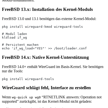
Modul-Installationen.
FreeBSD 13.x: Installation des Kernel-Moduls
FreeBSD 13.0 und 13.1 benötigen das externe Kernel-Modul:
pkg install wireguard-kmod wireguard-tools
# Modul laden
kldload if_wg
# Persistent machen
echo 'if_wg_load="YES"' >> /boot/loader.conf
FreeBSD 14.x: Native Kernel-Unterstützung
FreeBSD 14.0+ enthält WireGuard im Basis-Kernel. Sie benötigen
nur die Tools:
pkg install wireguard-tools
WireGuard schlägt fehl, Interface zu erstellen
Wenn
“RTNETLINK answers: Operation not
wg-quick up wg0
supported” zurückgibt, ist das Kernel-Modul nicht geladen: