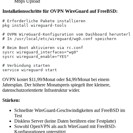
Mbps Upload
Installationsschritte für OVPN WireGuard auf FreeBSD:
# Erforderliche Pakete installieren
pkg install wireguard-tools
# OVPN WireGuard-Konfiguration vom Dashboard herunterla
# In /usr/local/etc/wireguard/wg0.conf speichern
# Beim Boot aktivieren via rc.conf
sysrc wireguard_interfaces="wg0"
sysrc wireguard_enable="YES"
# Verbindung starten
service wireguard start
OVPN kostet $11,99/Monat oder $4,99/Monat bei einem
Jahresplan. Der höhere Monatspreis spiegelt ihre kleinere,
datenschutzorientierte Infrastruktur wider.
Stärken:
Schnellste WireGuard-Geschwindigkeiten auf FreeBSD im
Test
Diskless Server (keine Daten berühren eine Festplatte)
Sowohl OpenVPN als auch WireGuard mit FreeBSD-
Konfigurationen unterstützt