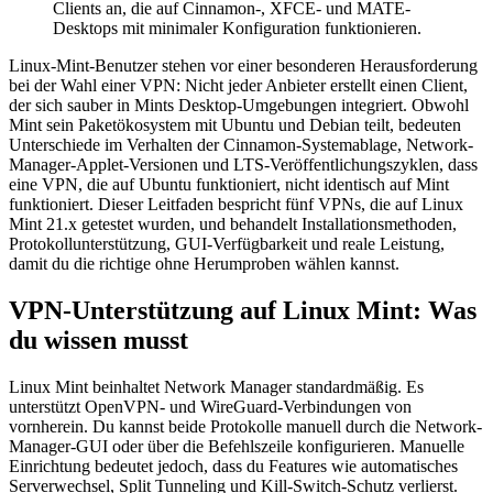
Clients an, die auf Cinnamon-, XFCE- und MATE-
Desktops mit minimaler Konfiguration funktionieren.
Linux-Mint-Benutzer stehen vor einer besonderen Herausforderung
bei der Wahl einer VPN: Nicht jeder Anbieter erstellt einen Client,
der sich sauber in Mints Desktop-Umgebungen integriert. Obwohl
Mint sein Paketökosystem mit Ubuntu und Debian teilt, bedeuten
Unterschiede im Verhalten der Cinnamon-Systemablage, Network-
Manager-Applet-Versionen und LTS-Veröffentlichungszyklen, dass
eine VPN, die auf Ubuntu funktioniert, nicht identisch auf Mint
funktioniert. Dieser Leitfaden bespricht fünf VPNs, die auf Linux
Mint 21.x getestet wurden, und behandelt Installationsmethoden,
Protokollunterstützung, GUI-Verfügbarkeit und reale Leistung,
damit du die richtige ohne Herumproben wählen kannst.
VPN-Unterstützung auf Linux Mint: Was
du wissen musst
Linux Mint beinhaltet Network Manager standardmäßig. Es
unterstützt OpenVPN- und WireGuard-Verbindungen von
vornherein. Du kannst beide Protokolle manuell durch die Network-
Manager-GUI oder über die Befehlszeile konfigurieren. Manuelle
Einrichtung bedeutet jedoch, dass du Features wie automatisches
Serverwechsel, Split Tunneling und Kill-Switch-Schutz verlierst.