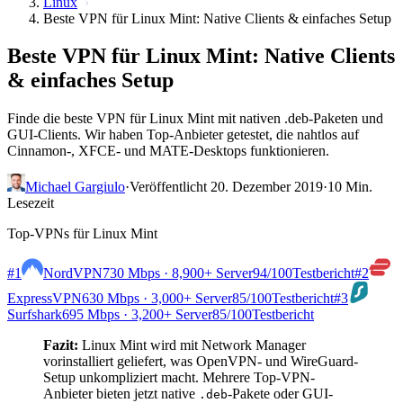
Linux
Beste VPN für Linux Mint: Native Clients & einfaches Setup
Beste VPN für Linux Mint: Native Clients
& einfaches Setup
Finde die beste VPN für Linux Mint mit nativen .deb-Paketen und
GUI-Clients. Wir haben Top-Anbieter getestet, die nahtlos auf
Cinnamon-, XFCE- und MATE-Desktops funktionieren.
Michael Gargiulo
·
Veröffentlicht 20. Dezember 2019
·
10 Min.
Lesezeit
Top-VPNs für Linux Mint
#1
NordVPN
730 Mbps · 8,900+ Server
94
/100
Testbericht
#2
ExpressVPN
630 Mbps · 3,000+ Server
85
/100
Testbericht
#3
Surfshark
695 Mbps · 3,200+ Server
85
/100
Testbericht
Fazit:
Linux Mint wird mit Network Manager
vorinstalliert geliefert, was OpenVPN- und WireGuard-
Setup unkompliziert macht. Mehrere Top-VPN-
Anbieter bieten jetzt native
-Pakete oder GUI-
.deb