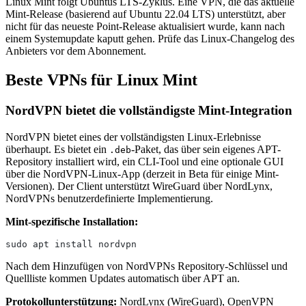
Linux Mint folgt Ubuntus LTS-Zyklus. Eine VPN, die das aktuelle
Mint-Release (basierend auf Ubuntu 22.04 LTS) unterstützt, aber
nicht für das neueste Point-Release aktualisiert wurde, kann nach
einem Systemupdate kaputt gehen. Prüfe das Linux-Changelog des
Anbieters vor dem Abonnement.
Beste VPNs für Linux Mint
NordVPN bietet die vollständigste Mint-Integration
NordVPN bietet eines der vollständigsten Linux-Erlebnisse
überhaupt. Es bietet ein
-Paket, das über sein eigenes APT-
.deb
Repository installiert wird, ein CLI-Tool und eine optionale GUI
über die NordVPN-Linux-App (derzeit in Beta für einige Mint-
Versionen). Der Client unterstützt WireGuard über NordLynx,
NordVPNs benutzerdefinierte Implementierung.
Mint-spezifische Installation:
sudo apt install nordvpn
Nach dem Hinzufügen von NordVPNs Repository-Schlüssel und
Quellliste kommen Updates automatisch über APT an.
Protokollunterstützung:
NordLynx (WireGuard), OpenVPN