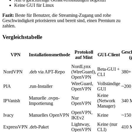
Keine GUI für Linux
Fazit:
Beste für Benutzer, die Streaming-Zugang und rohe
Geschwindigkeit priorisieren und bereit sind, einen Premium zu
zahlen.
Vergleichstabelle
Protokoll
Gesc
VPN
Installationsmethode
GUI-Client
auf Mint
(
NordLynx
Beta-GUI +
NordVPN
.deb via APT-Repo
(WireGuard),
380+
CLI
OpenVPN
WireGuard,
Vollständige
PIA
.run-Installer
~200
OpenVPN
GUI
Keine
Manuelle .ovpn-
Nur
IPVanish
(Network
340 
Importierung
OpenVPN
Manager)
OpenVPN,
Ivacy
Manuelles OpenVPN
Keine
~150
IKEv2
Lightway,
Keine (nur
ExpressVPN
.deb-Paket
410 
OpenVPN
CLI)