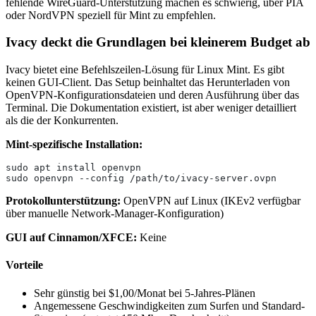
fehlende WireGuard-Unterstützung machen es schwierig, über PIA
oder NordVPN speziell für Mint zu empfehlen.
Ivacy deckt die Grundlagen bei kleinerem Budget ab
Ivacy bietet eine Befehlszeilen-Lösung für Linux Mint. Es gibt
keinen GUI-Client. Das Setup beinhaltet das Herunterladen von
OpenVPN-Konfigurationsdateien und deren Ausführung über das
Terminal. Die Dokumentation existiert, ist aber weniger detailliert
als die der Konkurrenten.
Mint-spezifische Installation:
sudo apt install openvpn
sudo openvpn --config /path/to/ivacy-server.ovpn
Protokollunterstützung:
OpenVPN auf Linux (IKEv2 verfügbar
über manuelle Network-Manager-Konfiguration)
GUI auf Cinnamon/XFCE:
Keine
Vorteile
Sehr günstig bei $1,00/Monat bei 5-Jahres-Plänen
Angemessene Geschwindigkeiten zum Surfen und Standard-