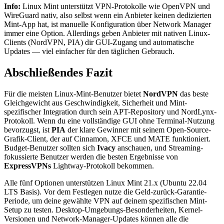
Info:
Linux Mint unterstützt VPN-Protokolle wie OpenVPN und
WireGuard nativ, also selbst wenn ein Anbieter keinen dedizierten
Mint-App hat, ist manuelle Konfiguration über Network Manager
immer eine Option. Allerdings geben Anbieter mit nativen Linux-
Clients (NordVPN, PIA) dir GUI-Zugang und automatische
Updates — viel einfacher für den täglichen Gebrauch.
Abschließendes Fazit
Für die meisten Linux-Mint-Benutzer bietet
NordVPN
das beste
Gleichgewicht aus Geschwindigkeit, Sicherheit und Mint-
spezifischer Integration durch sein APT-Repository und NordLynx-
Protokoll. Wenn du eine vollständige GUI ohne Terminal-Nutzung
bevorzugst, ist
PIA
der klare Gewinner mit seinem Open-Source-
Grafik-Client, der auf Cinnamon, XFCE und MATE funktioniert.
Budget-Benutzer sollten sich
Ivacy
anschauen, und Streaming-
fokussierte Benutzer werden die besten Ergebnisse von
ExpressVPNs
Lightway-Protokoll bekommen.
Alle fünf Optionen unterstützen Linux Mint 21.x (Ubuntu 22.04
LTS Basis). Vor dem Festlegen nutze die Geld-zurück-Garantie-
Periode, um deine gewählte VPN auf deinem spezifischen Mint-
Setup zu testen. Desktop-Umgebungs-Besonderheiten, Kernel-
Versionen und Network-Manager-Updates können alle die