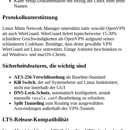
Klare Setup-Dokumentation mit Bezug auf Linux Mint beim
Namen
Protokollunterstützung
Linux Mints Network Manager unterstützt nativ sowohl OpenVPN
als auch WireGuard. WireGuard liefert typischerweise 15-30%
schnellere Geschwindigkeiten als OpenVPN aufgrund seines
schlankeren Codebase. Bestätige, dass deine gewählte VPN
WireGuard auf Linux unterstützt. Einige Anbieter beschränken es
auf Windows- und macOS-Clients.
Sicherheitsfeatures, die wichtig sind
AES-256-Verschlüsselung
als Baseline-Standard
Kill Switch
, der auf Systemebene auf Linux funktioniert,
nicht nur innerhalb der GUI
DNS-Leck-Schutz
, automatisch konfiguriert, anstatt
manuelle
-Bearbeitung zu erfordern
resolv.conf
Split Tunneling
zum Routing von ausgewählten
Anwendungen außerhalb des VPN-Tunnels
LTS-Release-Kompatibilität