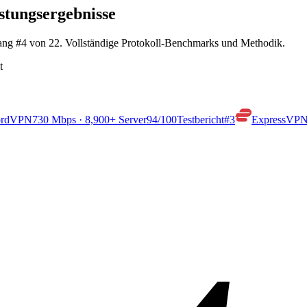
stungsergebnisse
 Rang #4 von 22. Vollständige Protokoll-Benchmarks und Methodik.
t
rdVPN
730 Mbps · 8,900+ Server
94
/100
Testbericht
#3
ExpressVP