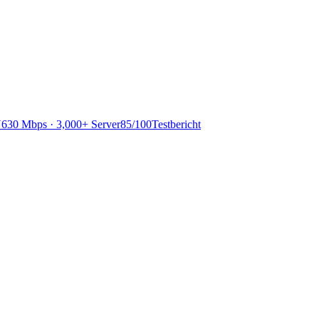
N
630 Mbps · 3,000+ Server
85
/100
Testbericht