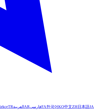
ürkçe
TR
العربية
AR
فارسی
FA
한국어
KO
中文
ZH
日本語
JA