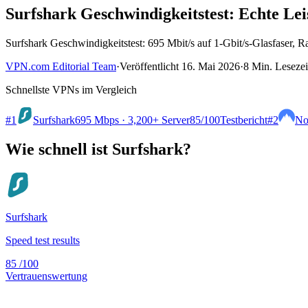
Surfshark Geschwindigkeitstest: Echte Lei
Surfshark Geschwindigkeitstest: 695 Mbit/s auf 1-Gbit/s-Glasfaser,
VPN.com Editorial Team
·
Veröffentlicht 16. Mai 2026
·
8 Min. Lesezei
Schnellste VPNs im Vergleich
#1
Surfshark
695 Mbps · 3,200+ Server
85
/100
Testbericht
#2
No
Wie schnell ist Surfshark?
Surfshark
Speed test results
85
/100
Vertrauenswertung