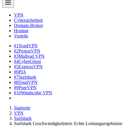
VPN
Cybersicherheit
Domain-Broker
Hosting
Vorteile
#1
NordVPN
#2
ProtonVPN
#3
Mullvad VPN
#4
CyberGhost
#5
ExpressVPN
#6
PIA
#7
Surfshark
#8
TotalVPN
#9
PureVPN
#10
Windscribe VPN
Startseite
VPN
Surfshark
Surfshark Geschwindigkeitstest: Echte Leistungsergebnisse