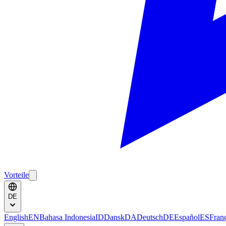
Vorteile
DE
English
EN
Bahasa Indonesia
ID
Dansk
DA
Deutsch
DE
Español
ES
Fran