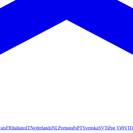
çais
FR
Italiano
IT
Nederlands
NL
Português
PT
Svenska
SV
Tiếng Việt
VI
T