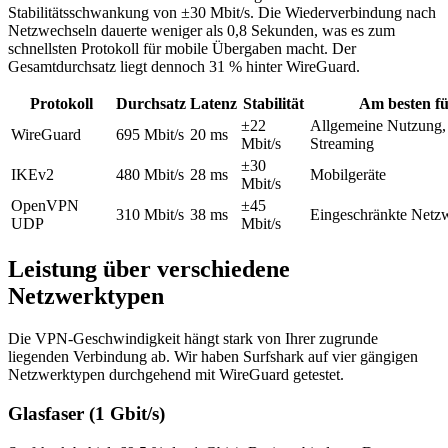
Stabilitätsschwankung von ±30 Mbit/s. Die Wiederverbindung nach
Netzwechseln dauerte weniger als 0,8 Sekunden, was es zum
schnellsten Protokoll für mobile Übergaben macht. Der
Gesamtdurchsatz liegt dennoch 31 % hinter WireGuard.
Protokoll
Durchsatz
Latenz
Stabilität
Am besten f
±22
Allgemeine Nutzung,
WireGuard
695 Mbit/s
20 ms
Mbit/s
Streaming
±30
IKEv2
480 Mbit/s
28 ms
Mobilgeräte
Mbit/s
OpenVPN
±45
310 Mbit/s
38 ms
Eingeschränkte Netz
UDP
Mbit/s
Leistung über verschiedene
Netzwerktypen
Die VPN-Geschwindigkeit hängt stark von Ihrer zugrunde
liegenden Verbindung ab. Wir haben Surfshark auf vier gängigen
Netzwerktypen durchgehend mit WireGuard getestet.
Glasfaser (1 Gbit/s)