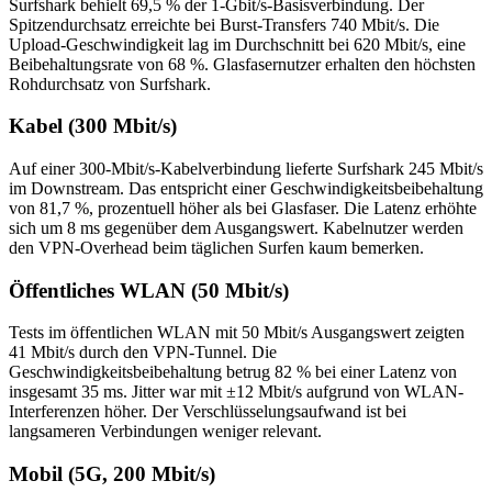
Surfshark behielt 69,5 % der 1-Gbit/s-Basisverbindung. Der
Spitzendurchsatz erreichte bei Burst-Transfers 740 Mbit/s. Die
Upload-Geschwindigkeit lag im Durchschnitt bei 620 Mbit/s, eine
Beibehaltungsrate von 68 %. Glasfasernutzer erhalten den höchsten
Rohdurchsatz von Surfshark.
Kabel (300 Mbit/s)
Auf einer 300-Mbit/s-Kabelverbindung lieferte Surfshark 245 Mbit/s
im Downstream. Das entspricht einer Geschwindigkeitsbeibehaltung
von 81,7 %, prozentuell höher als bei Glasfaser. Die Latenz erhöhte
sich um 8 ms gegenüber dem Ausgangswert. Kabelnutzer werden
den VPN-Overhead beim täglichen Surfen kaum bemerken.
Öffentliches WLAN (50 Mbit/s)
Tests im öffentlichen WLAN mit 50 Mbit/s Ausgangswert zeigten
41 Mbit/s durch den VPN-Tunnel. Die
Geschwindigkeitsbeibehaltung betrug 82 % bei einer Latenz von
insgesamt 35 ms. Jitter war mit ±12 Mbit/s aufgrund von WLAN-
Interferenzen höher. Der Verschlüsselungsaufwand ist bei
langsameren Verbindungen weniger relevant.
Mobil (5G, 200 Mbit/s)