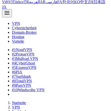
Việt
VI
Türkçe
TR
العربية
AR
فارسی
FA
한국어
KO
中文
ZH
日本語
JA
VPN
Cybersicherheit
Domain-Broker
Hosting
Vorteile
#1
NordVPN
#2
ProtonVPN
#3
Mullvad VPN
#4
CyberGhost
#5
ExpressVPN
#6
PIA
#7
Surfshark
#8
TotalVPN
#9
PureVPN
#10
Windscribe VPN
Startseite
VPN