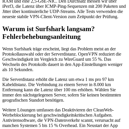
RAM und eine 2,5-GbE-NIC. Den Durchsatz messen wir über
iPerf3, die Latenz über ICMP-Ping-Sequenzen mit 200 Paketen und
Jitter über kontinuierliche UDP-Streams. Alle Tests verwenden die
neueste stabile VPN-Client-Version zum Zeitpunkt der Prüfung.
Warum ist Surfshark langsam?
Fehlerbehebungsanleitung
Wenn Surfshark träge erscheint, liegt das Problem meist an der
Protokollauswahl oder der Serverdistanz. OpenVPN reduziert die
Geschwindigkeit im Vergleich zu WireGuard um 55 %. Das
Wechseln des Protokolls dauert in den App-Einstellungen weniger
als 10 Sekunden.
Die Serverdistanz erhöht die Latenz um etwa 1 ms pro 97 km
Kabeldistanz. Die Verbindung zu einem Server in 8.000 km
Entfernung kann die Latenz über 100 ms erhöhen. Wählen Sie
immer den nächstgelegenen Server, sofern Sie keinen bestimmten
geografischen Standort benötigen.
Weitere Lösungen umfassen das Deaktivieren der CleanWeb-
Werbeblockierung bei geschwindigkeitskritischen Aufgaben.
Antivirensoftware, die VPN-Datenverkehr scannt, verursacht auf
manchen Systemen 5 bis 15 % Overhead. Ein Neustart der App