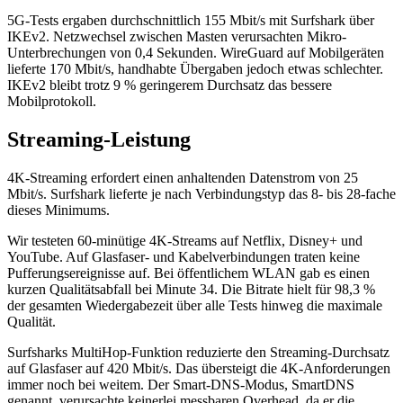
5G-Tests ergaben durchschnittlich 155 Mbit/s mit Surfshark über
IKEv2. Netzwechsel zwischen Masten verursachten Mikro-
Unterbrechungen von 0,4 Sekunden. WireGuard auf Mobilgeräten
lieferte 170 Mbit/s, handhabte Übergaben jedoch etwas schlechter.
IKEv2 bleibt trotz 9 % geringerem Durchsatz das bessere
Mobilprotokoll.
Streaming-Leistung
4K-Streaming erfordert einen anhaltenden Datenstrom von 25
Mbit/s. Surfshark lieferte je nach Verbindungstyp das 8- bis 28-fache
dieses Minimums.
Wir testeten 60-minütige 4K-Streams auf Netflix, Disney+ und
YouTube. Auf Glasfaser- und Kabelverbindungen traten keine
Pufferungsereignisse auf. Bei öffentlichem WLAN gab es einen
kurzen Qualitätsabfall bei Minute 34. Die Bitrate hielt für 98,3 %
der gesamten Wiedergabezeit über alle Tests hinweg die maximale
Qualität.
Surfsharks MultiHop-Funktion reduzierte den Streaming-Durchsatz
auf Glasfaser auf 420 Mbit/s. Das übersteigt die 4K-Anforderungen
immer noch bei weitem. Der Smart-DNS-Modus, SmartDNS
genannt, verursachte keinerlei messbaren Overhead, da er die