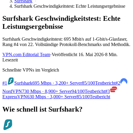
Surfshark
Surfshark Geschwindigkeitstest: Echte Leistungsergebnisse
Surfshark Geschwindigkeitstest: Echte
Leistungsergebnisse
Surfshark Geschwindigkeitstest: 695 Mbit/s auf 1-Gbit/s-Glasfaser,
Rang #4 von 22. Vollständige Protokoll-Benchmarks und Methodik.
VPN.com Editorial Team
·
Veröffentlicht 16. Mai 2026
·
8 Min.
Lesezeit
Schnellste VPNs im Vergleich
#1
Surfshark
695 Mbps · 3,200+ Server
85
/100
Testbericht
#2
NordVPN
730 Mbps · 8,900+ Server
94
/100
Testbericht
#3
ExpressVPN
630 Mbps · 3,000+ Server
85
/100
Testbericht
Wie schnell ist Surfshark?