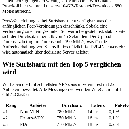
Dateiübertragungen am wichtigsten. Surfsharks WireGuard-
Protokoll hielt während unseres 10-GB-Testdatei-Downloads 680
Mbit/s aufrecht.
Port-Weiterleitung ist bei Surfshark nicht verfügbar, was die
anfänglichen Peer-Verbindungen einschränkt. Sobald eine
Verbindung zu einem gesunden Schwarm hergestellt ist, stabilisierte
sich der Durchsatz innerhalb von 45 Sekunden. Der Upload-
Durchsatz betrug im Durchschnitt 590 Mbit/s, was für die
Aufrechterhaltung von Share-Ratios nützlich ist. P2P-Datenverkehr
wird automatisch über dedizierte Server geleitet.
Wie Surfshark mit den Top 5 verglichen
wird
Wir haben die fünf schnellsten VPNs aus unserem Test mit 22
Anbietern bewertet. Alle Messungen verwenden WireGuard auf 1-
Gbit/s-Glasfaser.
Rang
Anbieter
Durchsatz
Latenz
Paketv
#1
NordVPN
780 Mbit/s
14 ms
0,1 %
#2
ExpressVPN
750 Mbit/s
16 ms
0,1 %
#3
PIA
710 Mbit/s
18 ms
0,2 %