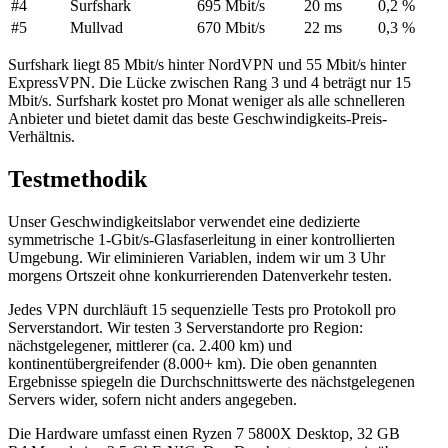
#4
Surfshark
695 Mbit/s
20 ms
0,2 %
#5
Mullvad
670 Mbit/s
22 ms
0,3 %
Surfshark liegt 85 Mbit/s hinter NordVPN und 55 Mbit/s hinter
ExpressVPN. Die Lücke zwischen Rang 3 und 4 beträgt nur 15
Mbit/s. Surfshark kostet pro Monat weniger als alle schnelleren
Anbieter und bietet damit das beste Geschwindigkeits-Preis-
Verhältnis.
Testmethodik
Unser Geschwindigkeitslabor verwendet eine dedizierte
symmetrische 1-Gbit/s-Glasfaserleitung in einer kontrollierten
Umgebung. Wir eliminieren Variablen, indem wir um 3 Uhr
morgens Ortszeit ohne konkurrierenden Datenverkehr testen.
Jedes VPN durchläuft 15 sequenzielle Tests pro Protokoll pro
Serverstandort. Wir testen 3 Serverstandorte pro Region:
nächstgelegener, mittlerer (ca. 2.400 km) und
kontinentübergreifender (8.000+ km). Die oben genannten
Ergebnisse spiegeln die Durchschnittswerte des nächstgelegenen
Servers wider, sofern nicht anders angegeben.
Die Hardware umfasst einen Ryzen 7 5800X Desktop, 32 GB