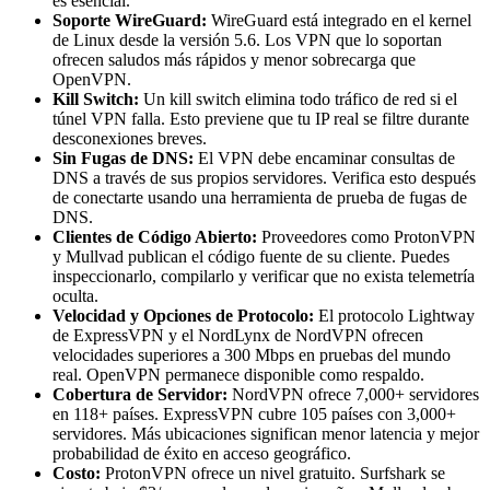
es esencial.
Soporte WireGuard:
WireGuard está integrado en el kernel
de Linux desde la versión 5.6. Los VPN que lo soportan
ofrecen saludos más rápidos y menor sobrecarga que
OpenVPN.
Kill Switch:
Un kill switch elimina todo tráfico de red si el
túnel VPN falla. Esto previene que tu IP real se filtre durante
desconexiones breves.
Sin Fugas de DNS:
El VPN debe encaminar consultas de
DNS a través de sus propios servidores. Verifica esto después
de conectarte usando una herramienta de prueba de fugas de
DNS.
Clientes de Código Abierto:
Proveedores como ProtonVPN
y Mullvad publican el código fuente de su cliente. Puedes
inspeccionarlo, compilarlo y verificar que no exista telemetría
oculta.
Velocidad y Opciones de Protocolo:
El protocolo Lightway
de ExpressVPN y el NordLynx de NordVPN ofrecen
velocidades superiores a 300 Mbps en pruebas del mundo
real. OpenVPN permanece disponible como respaldo.
Cobertura de Servidor:
NordVPN ofrece 7,000+ servidores
en 118+ países. ExpressVPN cubre 105 países con 3,000+
servidores. Más ubicaciones significan menor latencia y mejor
probabilidad de éxito en acceso geográfico.
Costo:
ProtonVPN ofrece un nivel gratuito. Surfshark se