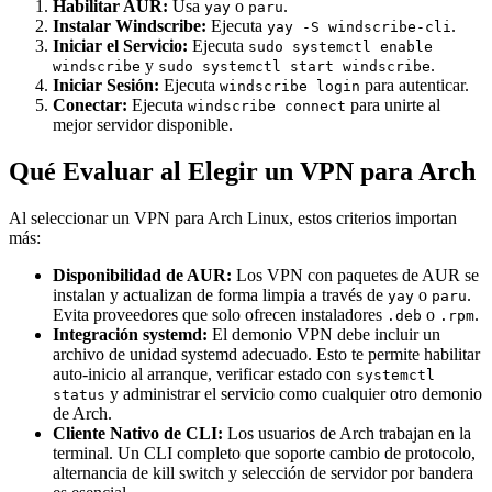
Habilitar AUR:
Usa
o
.
yay
paru
Instalar Windscribe:
Ejecuta
.
yay -S windscribe-cli
Iniciar el Servicio:
Ejecuta
sudo systemctl enable
y
.
windscribe
sudo systemctl start windscribe
Iniciar Sesión:
Ejecuta
para autenticar.
windscribe login
Conectar:
Ejecuta
para unirte al
windscribe connect
mejor servidor disponible.
Qué Evaluar al Elegir un VPN para Arch
Al seleccionar un VPN para Arch Linux, estos criterios importan
más:
Disponibilidad de AUR:
Los VPN con paquetes de AUR se
instalan y actualizan de forma limpia a través de
o
.
yay
paru
Evita proveedores que solo ofrecen instaladores
o
.
.deb
.rpm
Integración systemd:
El demonio VPN debe incluir un
archivo de unidad systemd adecuado. Esto te permite habilitar
auto-inicio al arranque, verificar estado con
systemctl
y administrar el servicio como cualquier otro demonio
status
de Arch.
Cliente Nativo de CLI:
Los usuarios de Arch trabajan en la
terminal. Un CLI completo que soporte cambio de protocolo,
alternancia de kill switch y selección de servidor por bandera