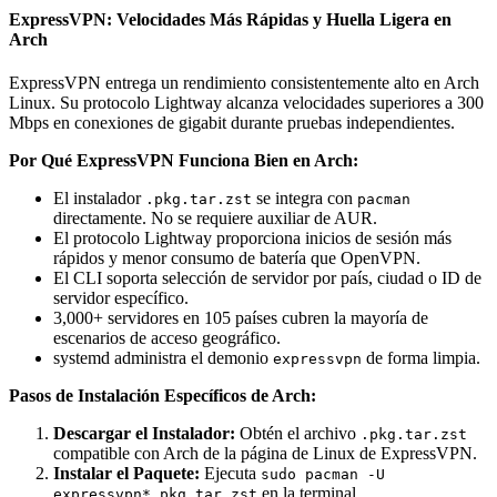
ExpressVPN: Velocidades Más Rápidas y Huella Ligera en
Arch
ExpressVPN entrega un rendimiento consistentemente alto en Arch
Linux. Su protocolo Lightway alcanza velocidades superiores a 300
Mbps en conexiones de gigabit durante pruebas independientes.
Por Qué ExpressVPN Funciona Bien en Arch:
El instalador
se integra con
.pkg.tar.zst
pacman
directamente. No se requiere auxiliar de AUR.
El protocolo Lightway proporciona inicios de sesión más
rápidos y menor consumo de batería que OpenVPN.
El CLI soporta selección de servidor por país, ciudad o ID de
servidor específico.
3,000+ servidores en 105 países cubren la mayoría de
escenarios de acceso geográfico.
systemd administra el demonio
de forma limpia.
expressvpn
Pasos de Instalación Específicos de Arch:
Descargar el Instalador:
Obtén el archivo
.pkg.tar.zst
compatible con Arch de la página de Linux de ExpressVPN.
Instalar el Paquete:
Ejecuta
sudo pacman -U
en la terminal.
expressvpn*.pkg.tar.zst