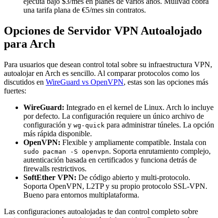
ejecuta bajo $3/mes en planes de varios años. Mullvad cobra
una tarifa plana de €5/mes sin contratos.
Opciones de Servidor VPN Autoalojado
para Arch
Para usuarios que desean control total sobre su infraestructura VPN,
autoalojar en Arch es sencillo. Al comparar protocolos como los
discutidos en
WireGuard vs OpenVPN
, estas son las opciones más
fuertes:
WireGuard:
Integrado en el kernel de Linux. Arch lo incluye
por defecto. La configuración requiere un único archivo de
configuración y
para administrar túneles. La opción
wg-quick
más rápida disponible.
OpenVPN:
Flexible y ampliamente compatible. Instala con
. Soporta enrutamiento complejo,
sudo pacman -S openvpn
autenticación basada en certificados y funciona detrás de
firewalls restrictivos.
SoftEther VPN:
De código abierto y multi-protocolo.
Soporta OpenVPN, L2TP y su propio protocolo SSL-VPN.
Bueno para entornos multiplataforma.
Las configuraciones autoalojadas te dan control completo sobre