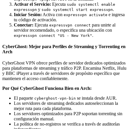
Activar el Servicio:
Ejecuta
sudo systemctl enable
y
.
expressvpn
sudo systemctl start expressvpn
Iniciar Sesión:
Activa con
e ingresa
expressvpn activate
tu código de activación.
Conectar:
Ejecuta
para unirte al
expressvpn connect
servidor recomendado, o especifica una ubicación con
.
expressvpn connect "US - New York"
CyberGhost: Mejor para Perfiles de Streaming y Torrenting en
Arch
CyberGhost VPN ofrece perfiles de servidor dedicados optimizados
para plataformas de streaming y tráfico P2P. Encamina Netflix, Hulu
y BBC iPlayer a través de servidores de propósito específico que
mantienen el acceso confiablemente.
Por Qué CyberGhost Funciona Bien en Arch:
El paquete
se instala desde AUR.
cyberghost-vpn-bin
Los servidores de streaming dedicados autoseleccionan la
mejor ruta para cada plataforma.
Los servidores optimizados para P2P soportan torrenting sin
configuración manual.
La política de no-registros se verifica a través de auditorías