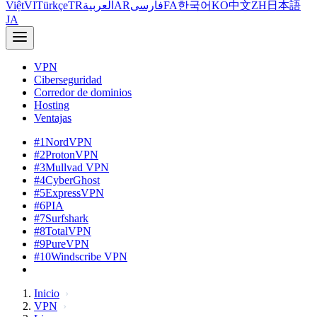
Việt
VI
Türkçe
TR
العربية
AR
فارسی
FA
한국어
KO
中文
ZH
日本語
JA
VPN
Ciberseguridad
Corredor de dominios
Hosting
Ventajas
#1
NordVPN
#2
ProtonVPN
#3
Mullvad VPN
#4
CyberGhost
#5
ExpressVPN
#6
PIA
#7
Surfshark
#8
TotalVPN
#9
PureVPN
#10
Windscribe VPN
Inicio
VPN