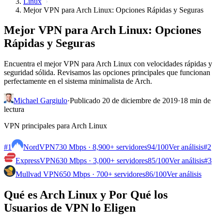
Linux
Mejor VPN para Arch Linux: Opciones Rápidas y Seguras
Mejor VPN para Arch Linux: Opciones
Rápidas y Seguras
Encuentra el mejor VPN para Arch Linux con velocidades rápidas y
seguridad sólida. Revisamos las opciones principales que funcionan
perfectamente en el sistema minimalista de Arch.
Michael Gargiulo
·
Publicado 20 de diciembre de 2019
·
18 min de
lectura
VPN principales para Arch Linux
#1
NordVPN
730 Mbps · 8,900+ servidores
94
/100
Ver análisis
#2
ExpressVPN
630 Mbps · 3,000+ servidores
85
/100
Ver análisis
#3
Mullvad VPN
650 Mbps · 700+ servidores
86
/100
Ver análisis
Qué es Arch Linux y Por Qué los
Usuarios de VPN lo Eligen