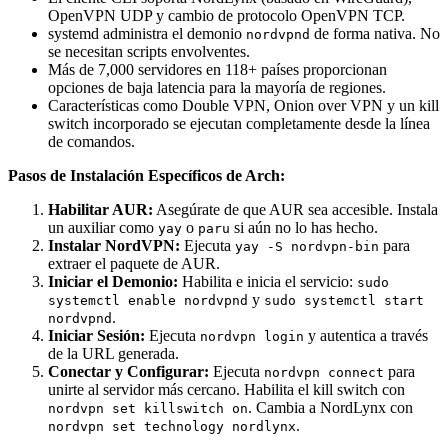
OpenVPN UDP y cambio de protocolo OpenVPN TCP.
systemd administra el demonio
de forma nativa. No
nordvpnd
se necesitan scripts envolventes.
Más de 7,000 servidores en 118+ países proporcionan
opciones de baja latencia para la mayoría de regiones.
Características como Double VPN, Onion over VPN y un kill
switch incorporado se ejecutan completamente desde la línea
de comandos.
Pasos de Instalación Específicos de Arch:
Habilitar AUR:
Asegúrate de que AUR sea accesible. Instala
un auxiliar como
o
si aún no lo has hecho.
yay
paru
Instalar NordVPN:
Ejecuta
para
yay -S nordvpn-bin
extraer el paquete de AUR.
Iniciar el Demonio:
Habilita e inicia el servicio:
sudo
y
systemctl enable nordvpnd
sudo systemctl start
.
nordvpnd
Iniciar Sesión:
Ejecuta
y autentica a través
nordvpn login
de la URL generada.
Conectar y Configurar:
Ejecuta
para
nordvpn connect
unirte al servidor más cercano. Habilita el kill switch con
. Cambia a NordLynx con
nordvpn set killswitch on
.
nordvpn set technology nordlynx