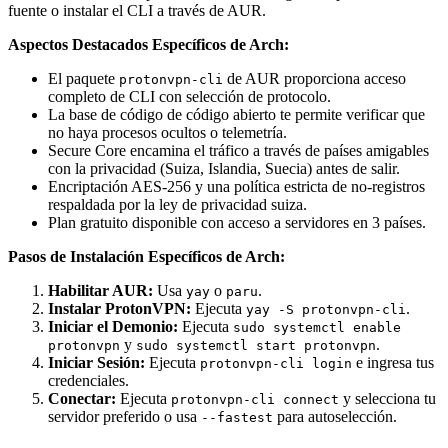
fuente o instalar el CLI a través de AUR.
Aspectos Destacados Específicos de Arch:
El paquete
de AUR proporciona acceso
protonvpn-cli
completo de CLI con selección de protocolo.
La base de código de código abierto te permite verificar que
no haya procesos ocultos o telemetría.
Secure Core encamina el tráfico a través de países amigables
con la privacidad (Suiza, Islandia, Suecia) antes de salir.
Encriptación AES-256 y una política estricta de no-registros
respaldada por la ley de privacidad suiza.
Plan gratuito disponible con acceso a servidores en 3 países.
Pasos de Instalación Específicos de Arch:
Habilitar AUR:
Usa
o
.
yay
paru
Instalar ProtonVPN:
Ejecuta
.
yay -S protonvpn-cli
Iniciar el Demonio:
Ejecuta
sudo systemctl enable
y
.
protonvpn
sudo systemctl start protonvpn
Iniciar Sesión:
Ejecuta
e ingresa tus
protonvpn-cli login
credenciales.
Conectar:
Ejecuta
y selecciona tu
protonvpn-cli connect
servidor preferido o usa
para autoselección.
--fastest