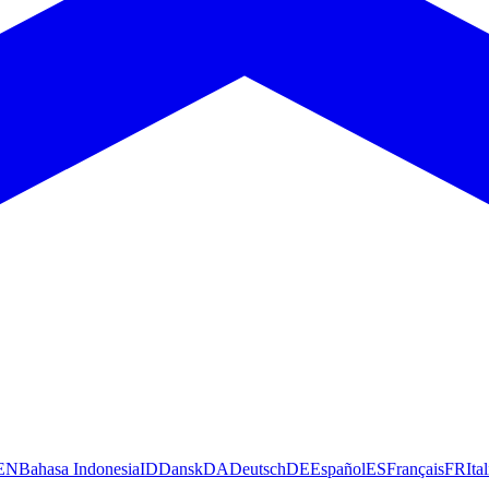
EN
Bahasa Indonesia
ID
Dansk
DA
Deutsch
DE
Español
ES
Français
FR
Ita