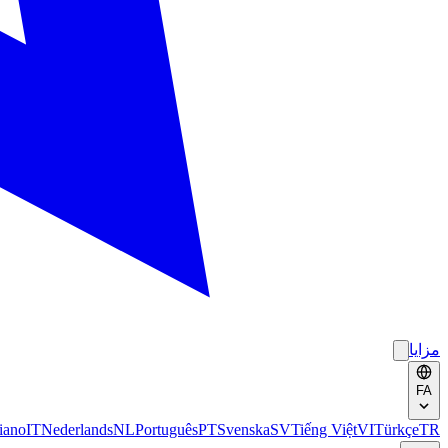
مزایا
FA
liano
IT
Nederlands
NL
Português
PT
Svenska
SV
Tiếng Việt
VI
Türkçe
TR