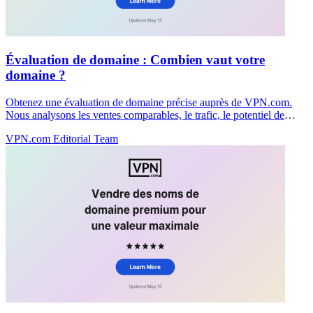
Évaluation de domaine : Combien vaut votre
domaine ?
Obtenez une évaluation de domaine précise auprès de VPN.com.
Nous analysons les ventes comparables, le trafic, le potentiel de
marque et la demande du marché pour fixer correctement le prix de
VPN.com Editorial Team
votre domaine.