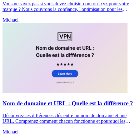
Vous ne savez pas si vous devez choisir .com ou .xyz pour votre
marque ? Nous couvrons la confiance, l'optimisation pour les
moteurs de recherche, la délivrabilité des e-mails et les coûts pour
Michael
vous aider à prendre une décision claire dès maintenant.
Nom de domaine et URL : Quelle est la différence ?
Découvrez les différences clés entre un nom de domaine et une
URL. Comprenez comment chacun fonctionne et pourquoi les
différencier correctement est important pour le référencement et la
Michael
sécurité de votre site.