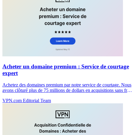
Acheter un domaine premium : Service de courtage
expert
Achetez des domaines premium par notre service de courtage. Nous
avons clôturé plus de 75 millions de dollars en acquisitions sans frais
jusqu'à la conclusion. Commencez votre achat confidentiel
VPN.com Editorial Team
aujourd'hui.