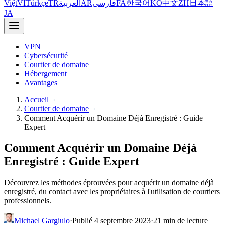
Việt
VI
Türkçe
TR
العربية
AR
فارسی
FA
한국어
KO
中文
ZH
日本語
JA
VPN
Cybersécurité
Courtier de domaine
Hébergement
Avantages
Accueil
Courtier de domaine
Comment Acquérir un Domaine Déjà Enregistré : Guide
Expert
Comment Acquérir un Domaine Déjà
Enregistré : Guide Expert
Découvrez les méthodes éprouvées pour acquérir un domaine déjà
enregistré, du contact avec les propriétaires à l'utilisation de courtiers
professionnels.
Michael Gargiulo
·
Publié 4 septembre 2023
·
21 min de lecture