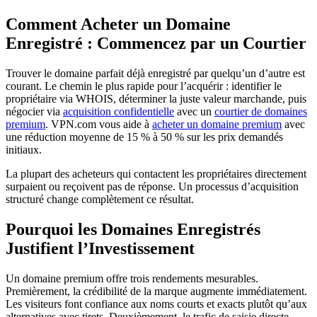
Comment Acheter un Domaine
Enregistré : Commencez par un Courtier
Trouver le domaine parfait déjà enregistré par quelqu’un d’autre est
courant. Le chemin le plus rapide pour l’acquérir : identifier le
propriétaire via WHOIS, déterminer la juste valeur marchande, puis
négocier via
acquisition confidentielle
avec un
courtier de domaines
premium
. VPN.com vous aide à
acheter un domaine premium
avec
une réduction moyenne de 15 % à 50 % sur les prix demandés
initiaux.
La plupart des acheteurs qui contactent les propriétaires directement
surpaient ou reçoivent pas de réponse. Un processus d’acquisition
structuré change complètement ce résultat.
Pourquoi les Domaines Enregistrés
Justifient l’Investissement
Un domaine premium offre trois rendements mesurables.
Premièrement, la crédibilité de la marque augmente immédiatement.
Les visiteurs font confiance aux noms courts et exacts plutôt qu’aux
alternatives avec tirets. Deuxièmement, le trafic de saisie directe