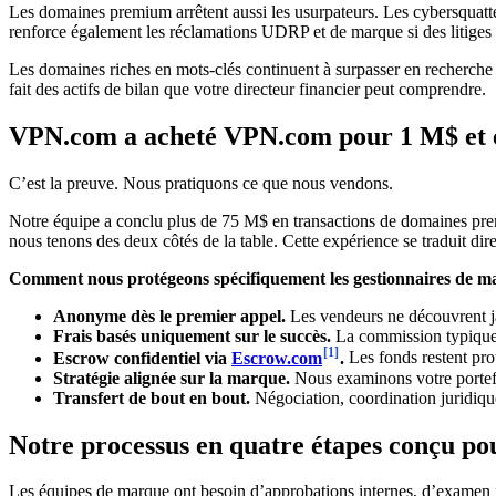
Les domaines premium arrêtent aussi les usurpateurs. Les cybersquatteu
renforce également les réclamations UDRP et de marque si des litiges 
Les domaines riches en mots-clés continuent à surpasser en recherche 
fait des actifs de bilan que votre directeur financier peut comprendre.
VPN.com a acheté VPN.com pour 1 M$ et 
C’est la preuve. Nous pratiquons ce que nous vendons.
Notre équipe a conclu plus de 75 M$ en transactions de domaines prem
nous tenons des deux côtés de la table. Cette expérience se traduit d
Comment nous protégeons spécifiquement les gestionnaires de m
Anonyme dès le premier appel.
Les vendeurs ne découvrent ja
Frais basés uniquement sur le succès.
La commission typique e
[1]
Escrow confidentiel via
Escrow.com
.
Les fonds restent prot
Stratégie alignée sur la marque.
Nous examinons votre portefeu
Transfert de bout en bout.
Négociation, coordination juridique
Notre processus en quatre étapes conçu po
Les équipes de marque ont besoin d’approbations internes, d’examen ju