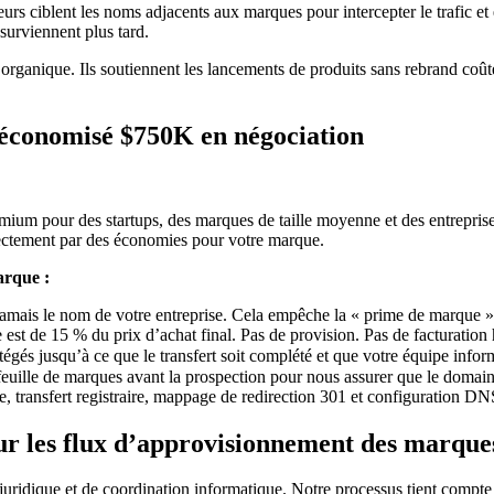
rs ciblent les noms adjacents aux marques pour intercepter le trafic et
surviennent plus tard.
organique. Ils soutiennent les lancements de produits sans rebrand coût
économisé $750K en négociation
ium pour des startups, des marques de taille moyenne et des entrepris
irectement par des économies pour votre marque.
arque :
mais le nom de votre entreprise. Cela empêche la « prime de marque » q
st de 15 % du prix d’achat final. Pas de provision. Pas de facturation
égés jusqu’à ce que le transfert soit complété et que votre équipe infor
ille de marques avant la prospection pour nous assurer que le domaine 
, transfert registraire, mappage de redirection 301 et configuration DNS
ur les flux d’approvisionnement des marque
ridique et de coordination informatique. Notre processus tient compte 