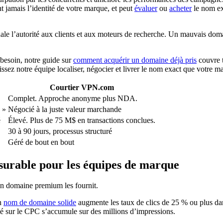
 jamais l’identité de votre marque, et peut
évaluer
ou
acheter
le nom exa
e l’autorité aux clients et aux moteurs de recherche. Un mauvais domaine
 besoin, notre guide sur
comment acquérir un domaine déjà pris
couvre t
issez notre équipe localiser, négocier et livrer le nom exact que votre m
Courtier VPN.com
Complet. Approche anonyme plus NDA.
 »
Négocié à la juste valeur marchande
é
Élevé. Plus de 75 M$ en transactions conclues.
30 à 90 jours, processus structuré
Géré de bout en bout
urable pour les équipes de marque
 Un domaine premium les fournit.
Un
nom de domaine solide
augmente les taux de clics de 25 % ou plus d
sé sur le CPC s’accumule sur des millions d’impressions.