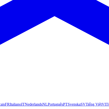
çais
FR
Italiano
IT
Nederlands
NL
Português
PT
Svenska
SV
Tiếng Việt
VI
T