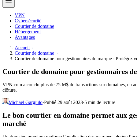
VPN
Cybersécurité
Courtier de domaine
Hébergement
Avantages
Accueil
Courtier de domaine
Courtier de domaine pour gestionnaires de marque : Protégez 
Courtier de domaine pour gestionnaires d
VPN.com a conclu plus de 75 M$ de transactions sur domaines, en acqu
clôture.
Michael Gargiulo
·
Publié 29 août 2023
·
5 min de lecture
Le bon courtier en domaine permet aux gest
marché
Un domaine premium renforce l’application des marques, bloque l’usu