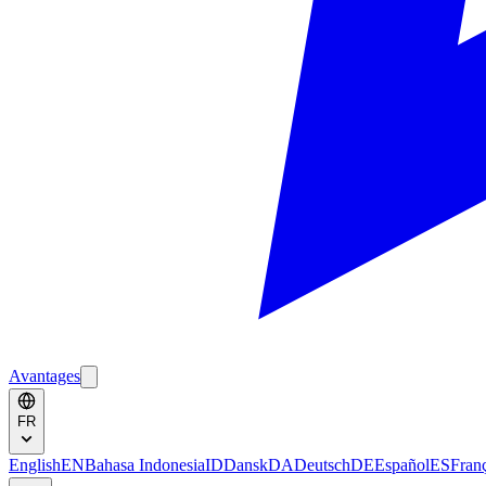
Avantages
FR
English
EN
Bahasa Indonesia
ID
Dansk
DA
Deutsch
DE
Español
ES
Fran