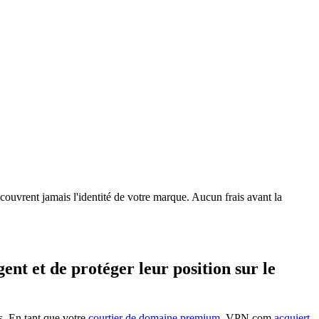
uvrent jamais l'identité de votre marque. Aucun frais avant la
nt et de protéger leur position sur le
s. En tant que votre
courtier de domaine premium
, VPN.com
acquiert