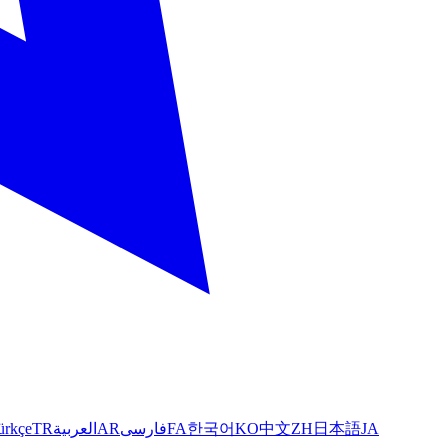
ürkçe
TR
العربية
AR
فارسی
FA
한국어
KO
中文
ZH
日本語
JA