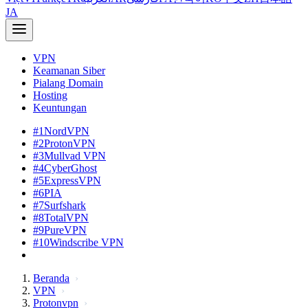
JA
VPN
Keamanan Siber
Pialang Domain
Hosting
Keuntungan
#1
NordVPN
#2
ProtonVPN
#3
Mullvad VPN
#4
CyberGhost
#5
ExpressVPN
#6
PIA
#7
Surfshark
#8
TotalVPN
#9
PureVPN
#10
Windscribe VPN
Beranda
VPN
Protonvpn