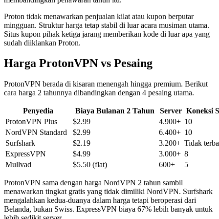
Proton tidak menawarkan penjualan kilat atau kupon berputar
mingguan. Struktur harga tetap stabil di luar acara musiman utama.
Situs kupon pihak ketiga jarang memberikan kode di luar apa yang
sudah diiklankan Proton.
Harga ProtonVPN vs Pesaing
ProtonVPN berada di kisaran menengah hingga premium. Berikut
cara harga 2 tahunnya dibandingkan dengan 4 pesaing utama.
Penyedia
Biaya Bulanan 2 Tahun
Server
Koneksi 
ProtonVPN Plus
$2.99
4.900+
10
NordVPN Standard
$2.99
6.400+
10
Surfshark
$2.19
3.200+
Tidak terba
ExpressVPN
$4.99
3.000+
8
Mullvad
$5.50 (flat)
600+
5
ProtonVPN sama dengan harga NordVPN 2 tahun sambil
menawarkan tingkat gratis yang tidak dimiliki NordVPN. Surfshark
mengalahkan kedua-duanya dalam harga tetapi beroperasi dari
Belanda, bukan Swiss. ExpressVPN biaya 67% lebih banyak untuk
lebih sedikit server.