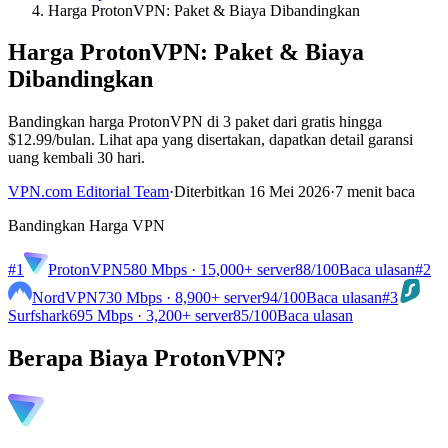
Harga ProtonVPN: Paket & Biaya Dibandingkan
Harga ProtonVPN: Paket & Biaya
Dibandingkan
Bandingkan harga ProtonVPN di 3 paket dari gratis hingga
$12.99/bulan. Lihat apa yang disertakan, dapatkan detail garansi
uang kembali 30 hari.
VPN.com Editorial Team
·
Diterbitkan 16 Mei 2026
·
7 menit baca
Bandingkan Harga VPN
#1
ProtonVPN
580 Mbps · 15,000+ server
88
/100
Baca ulasan
#2
NordVPN
730 Mbps · 8,900+ server
94
/100
Baca ulasan
#3
Surfshark
695 Mbps · 3,200+ server
85
/100
Baca ulasan
Berapa Biaya ProtonVPN?