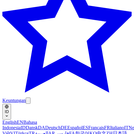
Keuntungan
ID
English
EN
Bahasa
Indonesia
ID
Dansk
DA
Deutsch
DE
Español
ES
Français
FR
Italiano
IT
Ne
Việt
VI
Türkçe
TR
العربية
AR
فارسی
FA
한국어
KO
中文
ZH
日本語