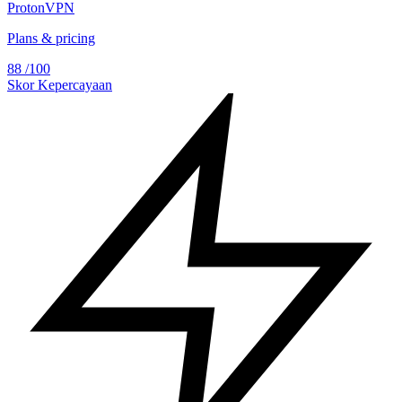
ProtonVPN
Plans & pricing
88
/100
Skor Kepercayaan