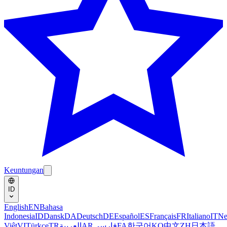
Keuntungan
ID
English
EN
Bahasa
Indonesia
ID
Dansk
DA
Deutsch
DE
Español
ES
Français
FR
Italiano
IT
Ne
Việt
VI
Türkçe
TR
العربية
AR
فارسی
FA
한국어
KO
中文
ZH
日本語