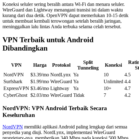
Koneksi seluler sering beralih antara Wi-Fi dan menara seluler.
WireGuard dan Lightway menangani transisi ini dalam waktu
kurang dari dua detik. OpenVPN dapat memerlukan 10-15 detik
untuk membuat kembali terowongan setelah beralih jaringan,
meninggalkan lalu lintas Anda terbuka selama celah tersebut.
VPN Terbaik untuk Android
Dibandingkan
Split
Rati
VPN
Harga
Protokol
Koneksi
Tunneling
S
NordVPN
$3.39/mo
NordLynx
Ya
10
4.5
Surfshark
$1.99/mo
WireGuard
Ya
Unlimited
4.4
ExpressVPN
$3.46/mo
Lightway
Ya
10+
4.7
CyberGhost
$2.03/mo
WireGuard
Tidak
7
4.2
NordVPN: VPN Android Terbaik Secara
Keseluruhan
NordVPN
memiliki aplikasi Android paling lengkap dari semua
penyedia yang diuji. NordLynx, implementasi WireGuard
proprietary-nya, memberikan 340 Mbps pada koneksi 500 Mbps