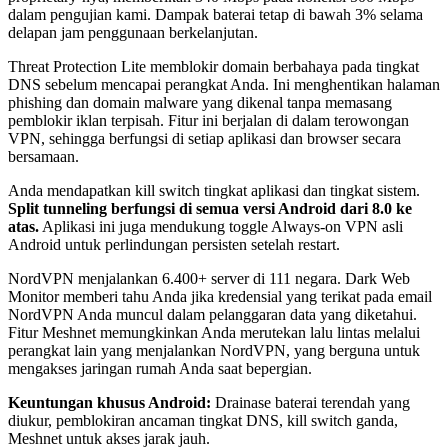
dalam pengujian kami. Dampak baterai tetap di bawah 3% selama
delapan jam penggunaan berkelanjutan.
Threat Protection Lite memblokir domain berbahaya pada tingkat
DNS sebelum mencapai perangkat Anda. Ini menghentikan halaman
phishing dan domain malware yang dikenal tanpa memasang
pemblokir iklan terpisah. Fitur ini berjalan di dalam terowongan
VPN, sehingga berfungsi di setiap aplikasi dan browser secara
bersamaan.
Anda mendapatkan kill switch tingkat aplikasi dan tingkat sistem.
Split tunneling berfungsi di semua versi Android dari 8.0 ke
atas.
Aplikasi ini juga mendukung toggle Always-on VPN asli
Android untuk perlindungan persisten setelah restart.
NordVPN menjalankan 6.400+ server di 111 negara. Dark Web
Monitor memberi tahu Anda jika kredensial yang terikat pada email
NordVPN Anda muncul dalam pelanggaran data yang diketahui.
Fitur Meshnet memungkinkan Anda merutekan lalu lintas melalui
perangkat lain yang menjalankan NordVPN, yang berguna untuk
mengakses jaringan rumah Anda saat bepergian.
Keuntungan khusus Android:
Drainase baterai terendah yang
diukur, pemblokiran ancaman tingkat DNS, kill switch ganda,
Meshnet untuk akses jarak jauh.