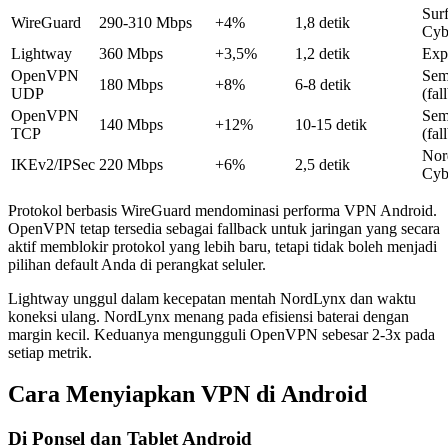
Surf
WireGuard
290-310 Mbps
+4%
1,8 detik
Cyb
Lightway
360 Mbps
+3,5%
1,2 detik
Exp
OpenVPN
Sem
180 Mbps
+8%
6-8 detik
UDP
(fal
OpenVPN
Sem
140 Mbps
+12%
10-15 detik
TCP
(fal
No
IKEv2/IPSec
220 Mbps
+6%
2,5 detik
Cyb
Protokol berbasis WireGuard mendominasi performa VPN Android.
OpenVPN tetap tersedia sebagai fallback untuk jaringan yang secara
aktif memblokir protokol yang lebih baru, tetapi tidak boleh menjadi
pilihan default Anda di perangkat seluler.
Lightway unggul dalam kecepatan mentah NordLynx dan waktu
koneksi ulang. NordLynx menang pada efisiensi baterai dengan
margin kecil. Keduanya mengungguli OpenVPN sebesar 2-3x pada
setiap metrik.
Cara Menyiapkan VPN di Android
Di Ponsel dan Tablet Android