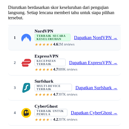
Diurutkan berdasarkan skor keseluruhan dari pengujian
langsung. Setiap lencana memberi tahu untuk siapa pilihan
tersebut.
NordVPN
TERBAIK SECARA
Dapatkan NordVPN
→
1
KESELURUHAN
4.6
2M reviews
NordLynx 340 Mbps · under 3% batte
ExpressVPN
KECEPATAN
Dapatkan ExpressVPN
→
2
TERBAIK
4.7
889K reviews
Lightway 360 Mbps · 1-second conn
Surfshark
MULTI-DEVICE
Dapatkan Surfshark
→
3
TERBAIK
4.7
397K reviews
Unlimited devices · $1.99/mo · Cl
CyberGhost
TERBAIK UNTUK
Dapatkan CyberGhost
→
4
PEMULA
4.2
207K reviews
Purpose-labeled servers · 45-day 