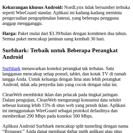
Kekurangan khusus Android:
NordLynx tidak bersumber terbuka
seperti WireGuard standar. Aplikasi ini kadang-kadang meminta
pengecualian pengoptimalan baterai, yang beberapa pengguna
anggap mengganggu.
Harga:
Paket mulai dari $3.39/bulan dengan komitmen dua tahun.
Semua paket mencakup jaminan uang kembali 30 hari.
Surfshark: Terbaik untuk Beberapa Perangkat
Android
Surfshark
menawarkan koneksi perangkat tak terbatas. Satu
langganan mencakup setiap ponsel, tablet, dan kotak TV di rumah
tangga Anda. Untuk keluarga dengan lima atau lebih perangkat
Android, tidak ada penyedia lain yang cocok dengan nilai ini.
CleanWeb memblokir iklan dan pelacak pada tingkat jaringan.
Dalam pengujian, CleanWeb mengurangi konsumsi data seluler
sebesar kurang lebih 15% di situs web yang penuh iklan. Aplikasi
ini menggunakan WireGuard sebagai protokol defaultnya dan
memberikan 290 Mbps pada koneksi 500 Mbps.
Aplikasi Android Surfshark mencakup split tunneling dengan nama
“Bypasser.” Anda dapat membuat daftar putih aplikasi atau situs