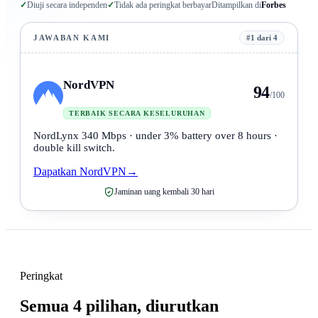
✓
Diuji secara independen
✓
Tidak ada peringkat berbayar
Ditampilkan di
Forbes
JAWABAN KAMI
#1 dari 4
NordVPN
94
/100
TERBAIK SECARA KESELURUHAN
NordLynx 340 Mbps · under 3% battery over 8 hours ·
double kill switch.
Dapatkan NordVPN
→
Jaminan uang kembali 30 hari
Peringkat
Semua 4 pilihan, diurutkan