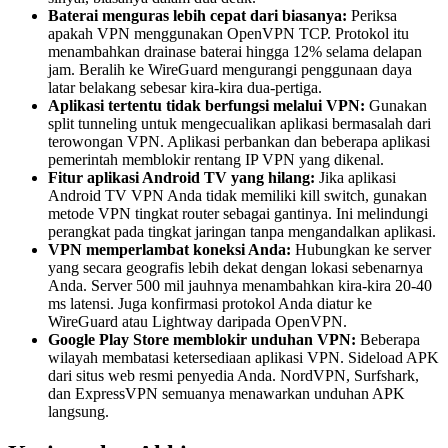
Baterai menguras lebih cepat dari biasanya:
Periksa
apakah VPN menggunakan OpenVPN TCP. Protokol itu
menambahkan drainase baterai hingga 12% selama delapan
jam. Beralih ke WireGuard mengurangi penggunaan daya
latar belakang sebesar kira-kira dua-pertiga.
Aplikasi tertentu tidak berfungsi melalui VPN:
Gunakan
split tunneling untuk mengecualikan aplikasi bermasalah dari
terowongan VPN. Aplikasi perbankan dan beberapa aplikasi
pemerintah memblokir rentang IP VPN yang dikenal.
Fitur aplikasi Android TV yang hilang:
Jika aplikasi
Android TV VPN Anda tidak memiliki kill switch, gunakan
metode VPN tingkat router sebagai gantinya. Ini melindungi
perangkat pada tingkat jaringan tanpa mengandalkan aplikasi.
VPN memperlambat koneksi Anda:
Hubungkan ke server
yang secara geografis lebih dekat dengan lokasi sebenarnya
Anda. Server 500 mil jauhnya menambahkan kira-kira 20-40
ms latensi. Juga konfirmasi protokol Anda diatur ke
WireGuard atau Lightway daripada OpenVPN.
Google Play Store memblokir unduhan VPN:
Beberapa
wilayah membatasi ketersediaan aplikasi VPN. Sideload APK
dari situs web resmi penyedia Anda. NordVPN, Surfshark,
dan ExpressVPN semuanya menawarkan unduhan APK
langsung.