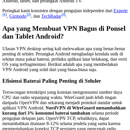
Android, tablet, dan perangkat Android TV.
Peringkat kami konsisten dengan pengujian independen dari
Experte
[1]
[2]
[3]
,
Gizmodo
, dan
TechRadar
.
Apa yang Membuat VPN Bagus di Ponsel
dan Tablet Android?
Ulasan VPN desktop sering kali melewatkan apa yang benar-benar
penting di seluler. Perangkat Android menghadapi kendala unik di
sekitar masa pakai baterai, perilaku aplikasi latar belakang, dan versi
OS yang terfragmentasi. Berikut adalah apa yang membedakan
VPN Android yang solid dari yang biasa-biasa saja.
Efisiensi Baterai Paling Penting di Seluler
Terowongan terenkripsi yang konstan mengonsumsi sumber daya
CPU dan radio sepanjang waktu. WireGuard jauh lebih ringan
daripada OpenVPN dan sekarang menjadi protokol standar untuk
aplikasi VPN Android.
NordVPN di WireGuard menambahkan
kurang dari 3% konsumsi baterai tambahan
selama periode
pengujian delapan jam. OpenVPN TCP, sebaliknya, dapat
menambahkan drainase 8-12% selama jendela yang sama karena
mempertahankan koneksi TCP persisten yang mencegah radio