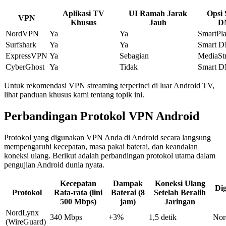
Aplikasi TV
UI Ramah Jarak
Opsi
VPN
Khusus
Jauh
D
NordVPN
Ya
Ya
SmartPl
Surfshark
Ya
Ya
Smart 
ExpressVPN
Ya
Sebagian
MediaSt
CyberGhost
Ya
Tidak
Smart 
Untuk rekomendasi VPN streaming terperinci di luar Android TV,
lihat panduan khusus kami tentang topik ini.
Perbandingan Protokol VPN Android
Protokol yang digunakan VPN Anda di Android secara langsung
mempengaruhi kecepatan, masa pakai baterai, dan keandalan
koneksi ulang. Berikut adalah perbandingan protokol utama dalam
pengujian Android dunia nyata.
Kecepatan
Dampak
Koneksi Ulang
Di
Protokol
Rata-rata (lini
Baterai (8
Setelah Beralih
500 Mbps)
jam)
Jaringan
NordLynx
340 Mbps
+3%
1,5 detik
No
(WireGuard)