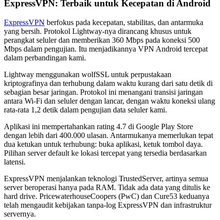
ExpressVPN: Terbaik untuk Kecepatan di Android
ExpressVPN
berfokus pada kecepatan, stabilitas, dan antarmuka
yang bersih. Protokol Lightway-nya dirancang khusus untuk
perangkat seluler dan memberikan 360 Mbps pada koneksi 500
Mbps dalam pengujian. Itu menjadikannya VPN Android tercepat
dalam perbandingan kami.
Lightway menggunakan wolfSSL untuk perpustakaan
kriptografinya dan terhubung dalam waktu kurang dari satu detik di
sebagian besar jaringan. Protokol ini menangani transisi jaringan
antara Wi-Fi dan seluler dengan lancar, dengan waktu koneksi ulang
rata-rata 1,2 detik dalam pengujian data seluler kami.
Aplikasi ini mempertahankan rating 4.7 di Google Play Store
dengan lebih dari 400.000 ulasan. Antarmukanya memerlukan tepat
dua ketukan untuk terhubung: buka aplikasi, ketuk tombol daya.
Pilihan server default ke lokasi tercepat yang tersedia berdasarkan
latensi.
ExpressVPN menjalankan teknologi TrustedServer, artinya semua
server beroperasi hanya pada RAM. Tidak ada data yang ditulis ke
hard drive. PricewaterhouseCoopers (PwC) dan Cure53 keduanya
telah mengaudit kebijakan tanpa-log ExpressVPN dan infrastruktur
servernya.