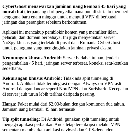
CyberGhost menawarkan jaminan uang kembali 45 hari yang
murah hati
, terpanjang dari penyedia mana pun di sini. Itu memberi
pengguna baru enam minggu untuk menguji VPN di berbagai
jaringan dan perangkat sebelum berkomitmen.
Aplikasi ini mencakup pemblokir konten yang memfilter iklan,
pelacak, dan domain berbahaya. Ini juga menyediakan server
NoSpy khusus yang terletak di pusat data Rumania CyberGhost
untuk pengguna yang menginginkan jaminan privasi ekstra.
Keuntungan khusus Android:
Server berlabel tujuan, jendela
pengembalian 45 hari, jaringan server terbesar, koneksi satu-ketukan
sederhana.
Kekurangan khusus Android:
Tidak ada split tunneling di
Android. Aplikasi tidak terintegrasi dengan Always-on VPN asli
Android dengan lancar seperti NordVPN atau Surfshark. Kecepatan
di server jauh turun lebih terlihat daripada pesaing.
Harga:
Paket mulai dari $2.03/bulan dengan komitmen dua tahun.
Jaminan uang kembali 45 hari termasuk.
Tip split tunneling:
Di Android, gunakan split tunneling untuk
menjaga aplikasi perbankan Anda tetap terenkripsi melalui VPN
sementara membiarkan aplikasi navigasi dan GPS-dependent