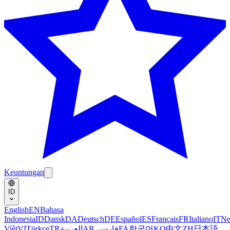
Keuntungan
ID
English
EN
Bahasa
Indonesia
ID
Dansk
DA
Deutsch
DE
Español
ES
Français
FR
Italiano
IT
Ne
Việt
VI
Türkçe
TR
العربية
AR
فارسی
FA
한국어
KO
中文
ZH
日本語