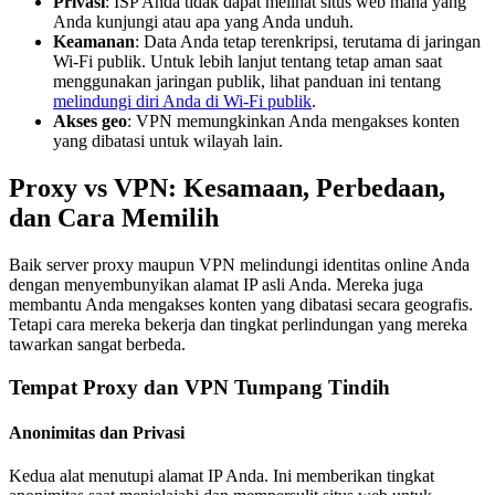
Privasi
: ISP Anda tidak dapat melihat situs web mana yang
Anda kunjungi atau apa yang Anda unduh.
Keamanan
: Data Anda tetap terenkripsi, terutama di jaringan
Wi-Fi publik. Untuk lebih lanjut tentang tetap aman saat
menggunakan jaringan publik, lihat panduan ini tentang
melindungi diri Anda di Wi-Fi publik
.
Akses geo
: VPN memungkinkan Anda mengakses konten
yang dibatasi untuk wilayah lain.
Proxy vs VPN: Kesamaan, Perbedaan,
dan Cara Memilih
Baik server proxy maupun VPN melindungi identitas online Anda
dengan menyembunyikan alamat IP asli Anda. Mereka juga
membantu Anda mengakses konten yang dibatasi secara geografis.
Tetapi cara mereka bekerja dan tingkat perlindungan yang mereka
tawarkan sangat berbeda.
Tempat Proxy dan VPN Tumpang Tindih
Anonimitas dan Privasi
Kedua alat menutupi alamat IP Anda. Ini memberikan tingkat