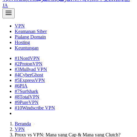
JA
VPN
Keamanan Siber
Pialang Domain
Hosting
Keuntungan
#1
NordVPN
#2
ProtonVPN
#3
Mullvad VPN
#4
CyberGhost
#5
ExpressVPN
#6
PIA
#7
Surfshark
#8
TotalVPN
#9
PureVPN
#10
Windscribe VPN
Beranda
VPN
Proxy vs VPN: Mana yang Cap & Mana yang Clutch?