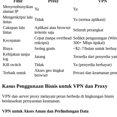
Fitur
Proxy
VPN
Menyembunyikan
Ya
Ya
alamat IP
Mengenkripsi lalu
Tidak
Ya (semua aplikasi)
lintas
Cakupan lalu
Aplikasi atau browser
Seluruh perangkat
lintas
tertentu saja
Cepat (tanpa overhead
Sedikit pengurangan (Wir
Kecepatan
enkripsi)
300+ Mbps tipikal)
Biaya
Sering gratis
~$2–7/bulan untuk berbay
Kebijakan tanpa
Jarang
Tersedia dari penyedia yan
log
Kill switch
Tidak
Ya (penyedia berbayar)
Akses geo tingkat
Terbaik untuk
Privasi dan keamanan pen
browser
Kasus Penggunaan Bisnis untuk VPN dan Proxy
VPN dan server proxy melayani peran berbeda di lingkungan bisnis
berdasarkan persyaratan keamanan.
VPN untuk Akses Aman dan Perlindungan Data