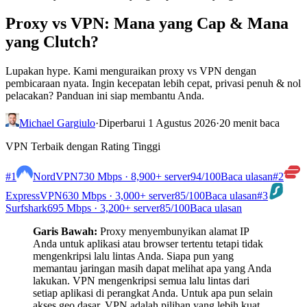
Proxy vs VPN: Mana yang Cap & Mana
yang Clutch?
Lupakan hype. Kami menguraikan proxy vs VPN dengan
pembicaraan nyata. Ingin kecepatan lebih cepat, privasi penuh & nol
pelacakan? Panduan ini siap membantu Anda.
Michael Gargiulo
·
Diperbarui 1 Agustus 2026
·
20 menit baca
VPN Terbaik dengan Rating Tinggi
#1
NordVPN
730 Mbps · 8,900+ server
94
/100
Baca ulasan
#2
ExpressVPN
630 Mbps · 3,000+ server
85
/100
Baca ulasan
#3
Surfshark
695 Mbps · 3,200+ server
85
/100
Baca ulasan
Garis Bawah:
Proxy menyembunyikan alamat IP
Anda untuk aplikasi atau browser tertentu tetapi tidak
mengenkripsi lalu lintas Anda. Siapa pun yang
memantau jaringan masih dapat melihat apa yang Anda
lakukan. VPN mengenkripsi semua lalu lintas dari
setiap aplikasi di perangkat Anda. Untuk apa pun selain
akses geo dasar, VPN adalah pilihan yang lebih kuat.