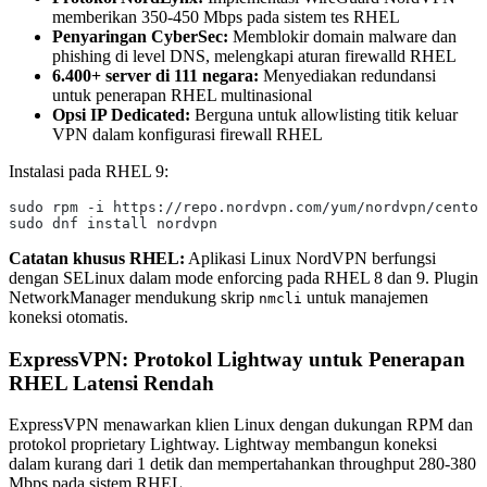
memberikan 350-450 Mbps pada sistem tes RHEL
Penyaringan CyberSec:
Memblokir domain malware dan
phishing di level DNS, melengkapi aturan firewalld RHEL
6.400+ server di 111 negara:
Menyediakan redundansi
untuk penerapan RHEL multinasional
Opsi IP Dedicated:
Berguna untuk allowlisting titik keluar
VPN dalam konfigurasi firewall RHEL
Instalasi pada RHEL 9:
sudo rpm -i https://repo.nordvpn.com/yum/nordvpn/centos
sudo dnf install nordvpn
Catatan khusus RHEL:
Aplikasi Linux NordVPN berfungsi
dengan SELinux dalam mode enforcing pada RHEL 8 dan 9. Plugin
NetworkManager mendukung skrip
untuk manajemen
nmcli
koneksi otomatis.
ExpressVPN: Protokol Lightway untuk Penerapan
RHEL Latensi Rendah
ExpressVPN menawarkan klien Linux dengan dukungan RPM dan
protokol proprietary Lightway. Lightway membangun koneksi
dalam kurang dari 1 detik dan mempertahankan throughput 280-380
Mbps pada sistem RHEL.