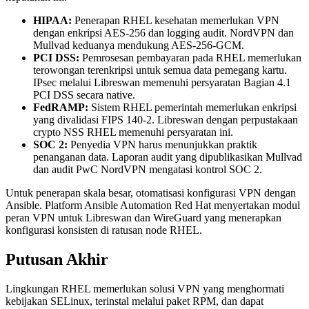
HIPAA:
Penerapan RHEL kesehatan memerlukan VPN
dengan enkripsi AES-256 dan logging audit. NordVPN dan
Mullvad keduanya mendukung AES-256-GCM.
PCI DSS:
Pemrosesan pembayaran pada RHEL memerlukan
terowongan terenkripsi untuk semua data pemegang kartu.
IPsec melalui Libreswan memenuhi persyaratan Bagian 4.1
PCI DSS secara native.
FedRAMP:
Sistem RHEL pemerintah memerlukan enkripsi
yang divalidasi FIPS 140-2. Libreswan dengan perpustakaan
crypto NSS RHEL memenuhi persyaratan ini.
SOC 2:
Penyedia VPN harus menunjukkan praktik
penanganan data. Laporan audit yang dipublikasikan Mullvad
dan audit PwC NordVPN mengatasi kontrol SOC 2.
Untuk penerapan skala besar, otomatisasi konfigurasi VPN dengan
Ansible. Platform Ansible Automation Red Hat menyertakan modul
peran VPN untuk Libreswan dan WireGuard yang menerapkan
konfigurasi konsisten di ratusan node RHEL.
Putusan Akhir
Lingkungan RHEL memerlukan solusi VPN yang menghormati
kebijakan SELinux, terinstal melalui paket RPM, dan dapat