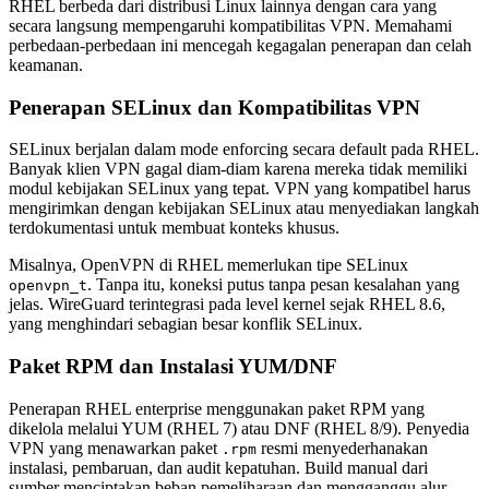
RHEL berbeda dari distribusi Linux lainnya dengan cara yang
secara langsung mempengaruhi kompatibilitas VPN. Memahami
perbedaan-perbedaan ini mencegah kegagalan penerapan dan celah
keamanan.
Penerapan SELinux dan Kompatibilitas VPN
SELinux berjalan dalam mode enforcing secara default pada RHEL.
Banyak klien VPN gagal diam-diam karena mereka tidak memiliki
modul kebijakan SELinux yang tepat. VPN yang kompatibel harus
mengirimkan dengan kebijakan SELinux atau menyediakan langkah
terdokumentasi untuk membuat konteks khusus.
Misalnya, OpenVPN di RHEL memerlukan tipe SELinux
. Tanpa itu, koneksi putus tanpa pesan kesalahan yang
openvpn_t
jelas. WireGuard terintegrasi pada level kernel sejak RHEL 8.6,
yang menghindari sebagian besar konflik SELinux.
Paket RPM dan Instalasi YUM/DNF
Penerapan RHEL enterprise menggunakan paket RPM yang
dikelola melalui YUM (RHEL 7) atau DNF (RHEL 8/9). Penyedia
VPN yang menawarkan paket
resmi menyederhanakan
.rpm
instalasi, pembaruan, dan audit kepatuhan. Build manual dari
sumber menciptakan beban pemeliharaan dan mengganggu alur