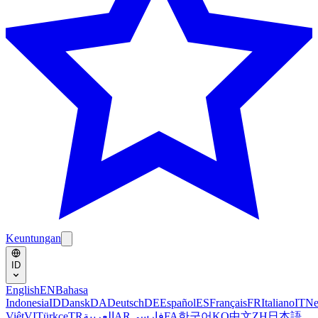
Keuntungan
ID
English
EN
Bahasa
Indonesia
ID
Dansk
DA
Deutsch
DE
Español
ES
Français
FR
Italiano
IT
Ne
Việt
VI
Türkçe
TR
العربية
AR
فارسی
FA
한국어
KO
中文
ZH
日本語