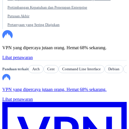
Pertimbangan Kepatuhan dan Penerapan Enterprise
Putusan Akhir
Pertanyaan yang Sering Diajukan
VPN yang dipercaya jutaan orang. Hemat 68% sekarang.
Lihat penawaran
Panduan terkait
Arch
Cent
Command Line Interface
Debian
E
VPN yang dipercaya jutaan orang. Hemat 68% sekarang.
Lihat penawaran