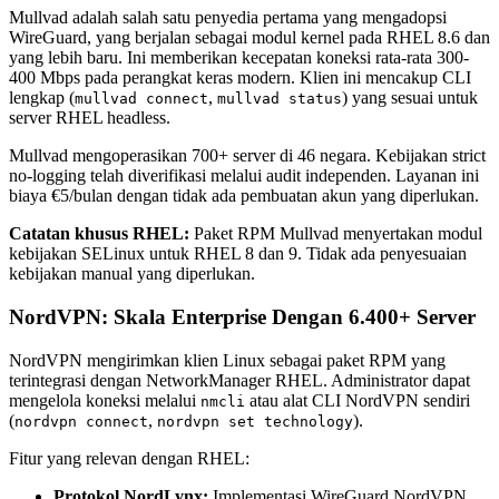
Mullvad adalah salah satu penyedia pertama yang mengadopsi
WireGuard, yang berjalan sebagai modul kernel pada RHEL 8.6 dan
yang lebih baru. Ini memberikan kecepatan koneksi rata-rata 300-
400 Mbps pada perangkat keras modern. Klien ini mencakup CLI
lengkap (
,
) yang sesuai untuk
mullvad connect
mullvad status
server RHEL headless.
Mullvad mengoperasikan 700+ server di 46 negara. Kebijakan strict
no-logging telah diverifikasi melalui audit independen. Layanan ini
biaya €5/bulan dengan tidak ada pembuatan akun yang diperlukan.
Catatan khusus RHEL:
Paket RPM Mullvad menyertakan modul
kebijakan SELinux untuk RHEL 8 dan 9. Tidak ada penyesuaian
kebijakan manual yang diperlukan.
NordVPN: Skala Enterprise Dengan 6.400+ Server
NordVPN mengirimkan klien Linux sebagai paket RPM yang
terintegrasi dengan NetworkManager RHEL. Administrator dapat
mengelola koneksi melalui
atau alat CLI NordVPN sendiri
nmcli
(
,
).
nordvpn connect
nordvpn set technology
Fitur yang relevan dengan RHEL:
Protokol NordLynx:
Implementasi WireGuard NordVPN