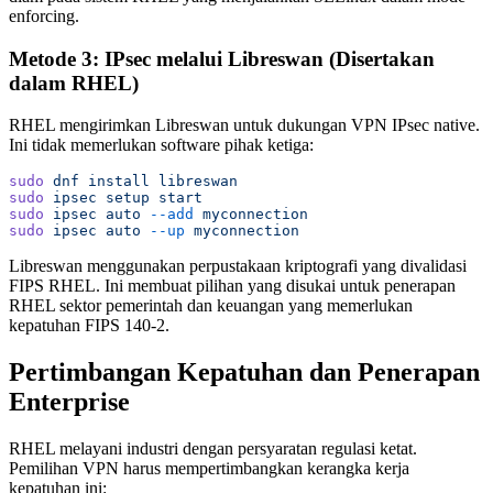
enforcing.
Metode 3: IPsec melalui Libreswan (Disertakan
dalam RHEL)
RHEL mengirimkan Libreswan untuk dukungan VPN IPsec native.
Ini tidak memerlukan software pihak ketiga:
sudo
 dnf
 install
 libreswan
sudo
 ipsec
 setup
 start
sudo
 ipsec
 auto
 --add
 myconnection
sudo
 ipsec
 auto
 --up
 myconnection
Libreswan menggunakan perpustakaan kriptografi yang divalidasi
FIPS RHEL. Ini membuat pilihan yang disukai untuk penerapan
RHEL sektor pemerintah dan keuangan yang memerlukan
kepatuhan FIPS 140-2.
Pertimbangan Kepatuhan dan Penerapan
Enterprise
RHEL melayani industri dengan persyaratan regulasi ketat.
Pemilihan VPN harus mempertimbangkan kerangka kerja
kepatuhan ini: