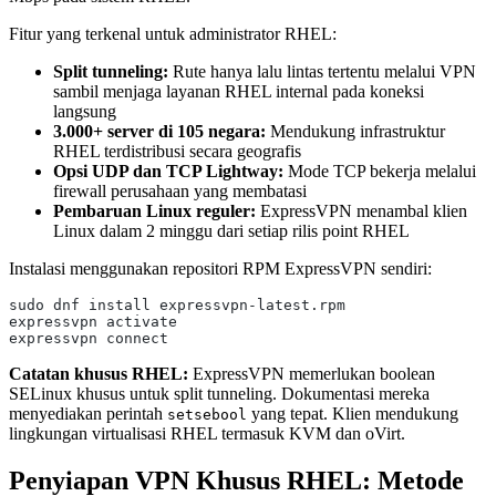
Fitur yang terkenal untuk administrator RHEL:
Split tunneling:
Rute hanya lalu lintas tertentu melalui VPN
sambil menjaga layanan RHEL internal pada koneksi
langsung
3.000+ server di 105 negara:
Mendukung infrastruktur
RHEL terdistribusi secara geografis
Opsi UDP dan TCP Lightway:
Mode TCP bekerja melalui
firewall perusahaan yang membatasi
Pembaruan Linux reguler:
ExpressVPN menambal klien
Linux dalam 2 minggu dari setiap rilis point RHEL
Instalasi menggunakan repositori RPM ExpressVPN sendiri:
sudo dnf install expressvpn-latest.rpm
expressvpn activate
expressvpn connect
Catatan khusus RHEL:
ExpressVPN memerlukan boolean
SELinux khusus untuk split tunneling. Dokumentasi mereka
menyediakan perintah
yang tepat. Klien mendukung
setsebool
lingkungan virtualisasi RHEL termasuk KVM dan oVirt.
Penyiapan VPN Khusus RHEL: Metode