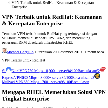
VPN Terbaik untuk RedHat: Keamanan & Kecepatan
Enterprise
VPN Terbaik untuk RedHat: Keamanan
& Kecepatan Enterprise
Temukan VPN terbaik untuk RedHat yang terintegrasi dengan
SELinux, memenuhi standar FIPS 140-2, dan mendukung
penerapan RPM di seluruh infrastruktur RHEL.
Michael Gargiulo
·
Diterbitkan 20 Desember 2019
·
11 menit baca
VPN Teratas untuk Red Hat
#1
NordVPN
730 Mbps · 8,900+ server
94
/100
Baca ulasan
#2
ExpressVPN
630 Mbps · 3,000+ server
85
/100
Baca ulasan
#3
Mullvad VPN
650 Mbps · 700+ server
86
/100
Baca ulasan
Mengapa RHEL Memerlukan Solusi VPN
Tingkat Enterprise