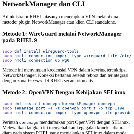
NetworkManager dan CLI
Administrator RHEL biasanya menerapkan VPN melalui dua
metode: plugin NetworkManager atau klien CLI standalone.
Metode 1: WireGuard melalui NetworkManager
pada RHEL 9
sudo
 dnf
 install
 wireguard-tools
sudo
 nmcli
 connection
 import
 type
 wireguard
 file
 /etc/w
sudo
 nmcli
 connection
 up
 wg0
Metode ini menyimpan kredensial VPN dalam keyring terenkripsi
NetworkManager. Koneksi bertahan setelah reboot dan terintegrasi
dengan zona
RHEL secara otomatis.
firewalld
Metode 2: OpenVPN Dengan Kebijakan SELinux
sudo
 dnf
 install
 openvpn
 NetworkManager-openvpn
sudo
 semanage
 port
 -a
 -t
 openvpn_port_t
 -p
 tcp
 1194
sudo
 nmcli
 connection
 import
 type
 openvpn
 file
 provider
Perintah
mendaftarkan port OpenVPN dengan SELinux.
semanage
Melewatkan langkah ini menyebabkan kegagalan koneksi diam-
diam pada sistem RHEL yang menjalankan SELinux dalam mode