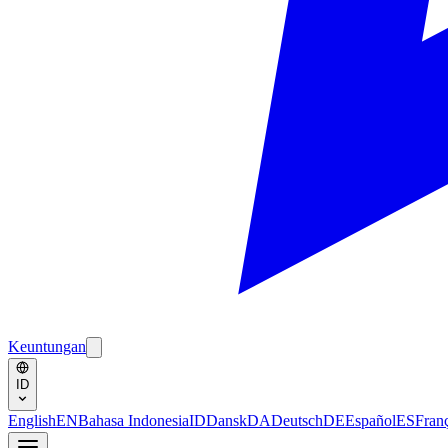
Keuntungan
ID
English
EN
Bahasa Indonesia
ID
Dansk
DA
Deutsch
DE
Español
ES
Fran