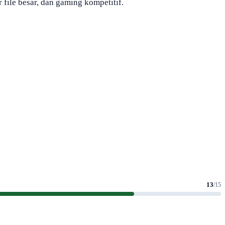
file besar, dan gaming kompetitif.
13
/15