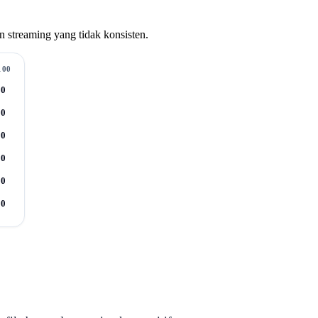
n streaming yang tidak konsisten.
100
10
10
10
10
10
10