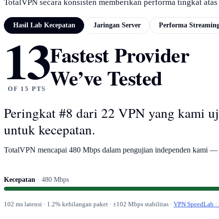
TotalVPN secara konsisten memberikan performa tingkat atas u
Hasil Lab Kecepatan
Jaringan Server
Performa Streamin
13
HASIL LAB KECEPATAN
Fastest Provider
We’ve Tested
OF 15 PTS
Peringkat #8 dari 22 VPN yang kami uj
untuk kecepatan.
TotalVPN mencapai 480 Mbps dalam pengujian independen kami — pe
Kecepatan
· 480 Mbps
102 ms latensi · 1.2% kehilangan paket · ±102 Mbps stabilitas ·
VPN SpeedLab · 