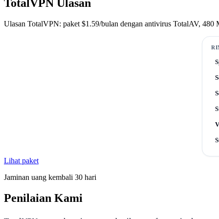
TotalVPN Ulasan
Ulasan TotalVPN: paket $1.59/bulan dengan antivirus TotalAV, 480 Mb
RI
S
S
S
S
V
S
Lihat paket
Jaminan uang kembali 30 hari
Penilaian Kami