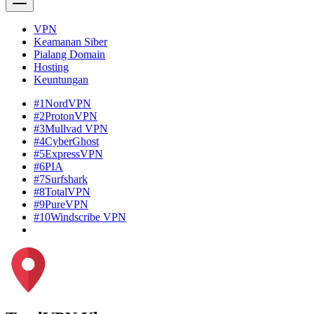
VPN
Keamanan Siber
Pialang Domain
Hosting
Keuntungan
#1
NordVPN
#2
ProtonVPN
#3
Mullvad VPN
#4
CyberGhost
#5
ExpressVPN
#6
PIA
#7
Surfshark
#8
TotalVPN
#9
PureVPN
#10
Windscribe VPN