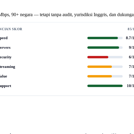
ps, 90+ negara — tetapi tanpa audit, yurisdiksi Inggris, dan dukunga
NCIAN SKOR
85/
peed
8.7/
ervers
9/
ecurity
6/
treaming
7/
alue
7/
upport
10/