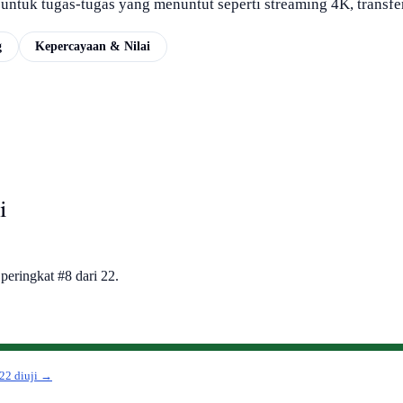
ntuk tugas-tugas yang menuntut seperti streaming 4K, transfer 
g
Kepercayaan & Nilai
i
ringkat #8 dari 22.
22 diuji →