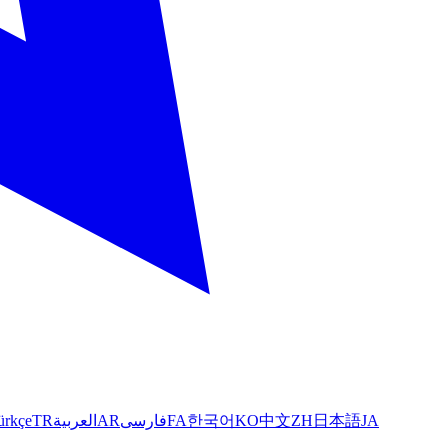
ürkçe
TR
العربية
AR
فارسی
FA
한국어
KO
中文
ZH
日本語
JA