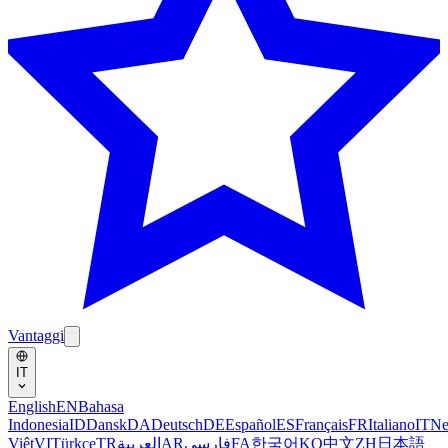
Vantaggi
IT
English
EN
Bahasa
Indonesia
ID
Dansk
DA
Deutsch
DE
Español
ES
Français
FR
Italiano
IT
Ne
Việt
VI
Türkçe
TR
العربية
AR
فارسی
FA
한국어
KO
中文
ZH
日本語