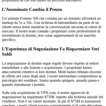
proprietario sa che non hanno un percorso alternativo.
L’Anonimato Cambia il Prezzo
Un’azienda Fortune 500 che contatta per un dominio affronterà un
markup da 5x a 10x. Una richiesta di intermediario da parte di un
cliente senza nome mantiene la conversazione ancorata al valore di
mercato. Il nostro team contatta i proprietari come professionisti di
investimento in domini, non come rappresentanti di un marchio
specifico.
L’Esperienza di Negoziazione Fa Risparmiare Veri
Soldi
La negoziazione di domini segue regole diverse rispetto al settore
immobiliare o alla fusione e acquisizione. I proprietari hanno
attaccamento emotivo ai loro domini. Molti hanno rifiutato dozzine
di offerte nel corso degli anni. I nostri intermediari comprendono la
psicologia del venditore. Sanno quando spingere, quando pausa e
quando ristrutturare i termini.
Sulla sola acquisizione di VPN.com, il nostro approccio di
negoziazione ha risparmiato $750K rispetto alla richiesta iniziale del
venditore. Non è un valore anomalo. In più di $75M in transazioni
concluse, i nostri clienti pagano costantemente al di sotto del valore