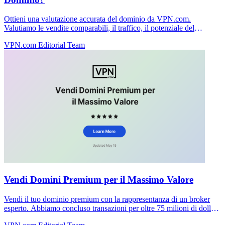
Ottieni una valutazione accurata del dominio da VPN.com.
Valutiamo le vendite comparabili, il traffico, il potenziale del
marchio e la domanda di mercato per determinare il prezzo corretto
VPN.com Editorial Team
del tuo dominio.
Vendi Domini Premium per il Massimo Valore
Vendi il tuo dominio premium con la rappresentanza di un broker
esperto. Abbiamo concluso transazioni per oltre 75 milioni di dollari
e negoziamo i migliori prezzi senza commissioni anticipate.