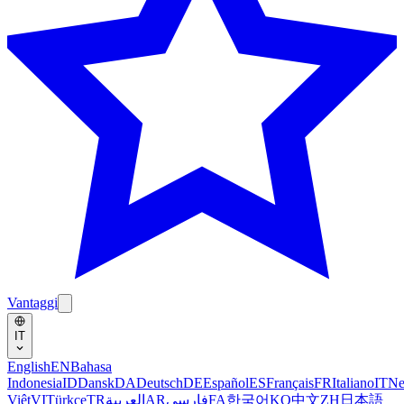
Vantaggi
IT
English
EN
Bahasa
Indonesia
ID
Dansk
DA
Deutsch
DE
Español
ES
Français
FR
Italiano
IT
Ne
Việt
VI
Türkçe
TR
العربية
AR
فارسی
FA
한국어
KO
中文
ZH
日本語