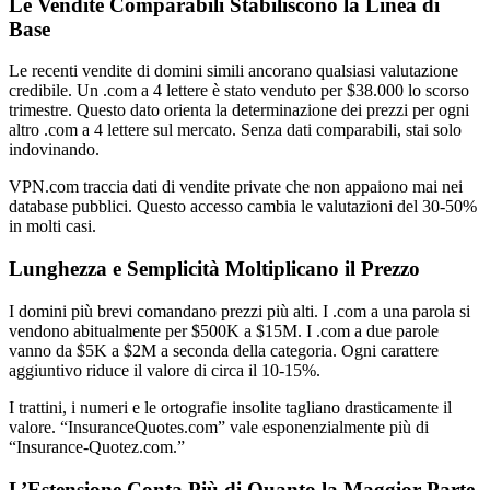
Le Vendite Comparabili Stabiliscono la Linea di
Base
Le recenti vendite di domini simili ancorano qualsiasi valutazione
credibile. Un .com a 4 lettere è stato venduto per $38.000 lo scorso
trimestre. Questo dato orienta la determinazione dei prezzi per ogni
altro .com a 4 lettere sul mercato. Senza dati comparabili, stai solo
indovinando.
VPN.com traccia dati di vendite private che non appaiono mai nei
database pubblici. Questo accesso cambia le valutazioni del 30-50%
in molti casi.
Lunghezza e Semplicità Moltiplicano il Prezzo
I domini più brevi comandano prezzi più alti. I .com a una parola si
vendono abitualmente per $500K a $15M. I .com a due parole
vanno da $5K a $2M a seconda della categoria. Ogni carattere
aggiuntivo riduce il valore di circa il 10-15%.
I trattini, i numeri e le ortografie insolite tagliano drasticamente il
valore. “InsuranceQuotes.com” vale esponenzialmente più di
“Insurance-Quotez.com.”
L’Estensione Conta Più di Quanto la Maggior Parte