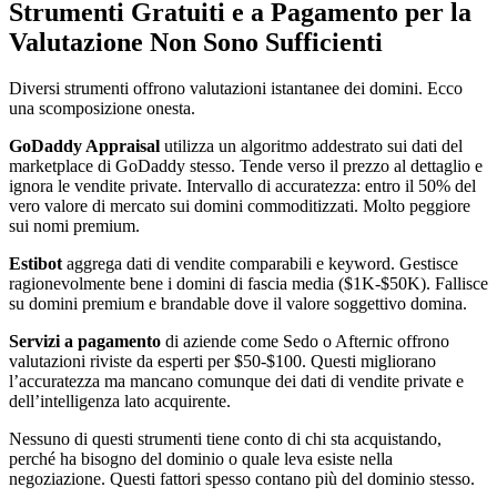
Strumenti Gratuiti e a Pagamento per la
Valutazione Non Sono Sufficienti
Diversi strumenti offrono valutazioni istantanee dei domini. Ecco
una scomposizione onesta.
GoDaddy Appraisal
utilizza un algoritmo addestrato sui dati del
marketplace di GoDaddy stesso. Tende verso il prezzo al dettaglio e
ignora le vendite private. Intervallo di accuratezza: entro il 50% del
vero valore di mercato sui domini commoditizzati. Molto peggiore
sui nomi premium.
Estibot
aggrega dati di vendite comparabili e keyword. Gestisce
ragionevolmente bene i domini di fascia media ($1K-$50K). Fallisce
su domini premium e brandable dove il valore soggettivo domina.
Servizi a pagamento
di aziende come Sedo o Afternic offrono
valutazioni riviste da esperti per $50-$100. Questi migliorano
l’accuratezza ma mancano comunque dei dati di vendite private e
dell’intelligenza lato acquirente.
Nessuno di questi strumenti tiene conto di chi sta acquistando,
perché ha bisogno del dominio o quale leva esiste nella
negoziazione. Questi fattori spesso contano più del dominio stesso.