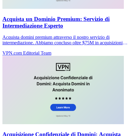
Acquista un Dominio Premium: Servizio di
Intermediazione Esperto
Acquista domini premium attraverso il nostro servizio di
intermediazione. Abbiamo concluso oltre $75M in acquisizioni
senza commissioni fino alla chiusura. Inizia il tuo acquisto riservato
VPN.com Editorial Team
oggi.
Acquisizione Confidenziale di Domini: Acquista