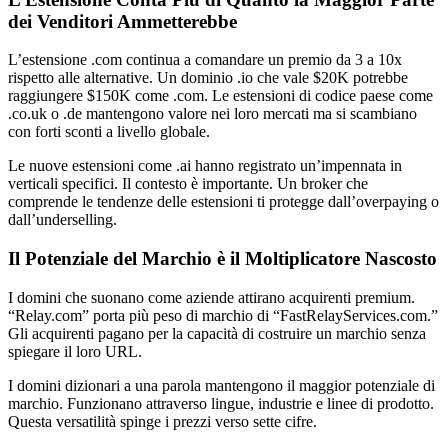
dei Venditori Ammetterebbe
L’estensione .com continua a comandare un premio da 3 a 10x
rispetto alle alternative. Un dominio .io che vale $20K potrebbe
raggiungere $150K come .com. Le estensioni di codice paese come
.co.uk o .de mantengono valore nei loro mercati ma si scambiano
con forti sconti a livello globale.
Le nuove estensioni come .ai hanno registrato un’impennata in
verticali specifici. Il contesto è importante. Un broker che
comprende le tendenze delle estensioni ti protegge dall’overpaying o
dall’underselling.
Il Potenziale del Marchio è il Moltiplicatore Nascosto
I domini che suonano come aziende attirano acquirenti premium.
“Relay.com” porta più peso di marchio di “FastRelayServices.com.”
Gli acquirenti pagano per la capacità di costruire un marchio senza
spiegare il loro URL.
I domini dizionari a una parola mantengono il maggior potenziale di
marchio. Funzionano attraverso lingue, industrie e linee di prodotto.
Questa versatilità spinge i prezzi verso sette cifre.