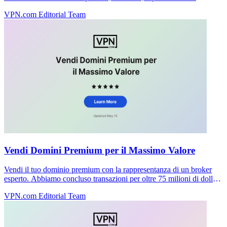
marchio e la domanda di mercato per determinare il prezzo corretto
VPN.com Editorial Team
del tuo dominio.
Vendi Domini Premium per il Massimo Valore
Vendi il tuo dominio premium con la rappresentanza di un broker
esperto. Abbiamo concluso transazioni per oltre 75 milioni di dollari
e negoziamo i migliori prezzi senza commissioni anticipate.
VPN.com Editorial Team