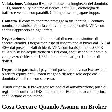
Valutazione.
Valutano il valore in base alla lunghezza del dominio,
TLD, brandability, volume di ricerca, dati CPC, cronologia del
traffico e vendite comparabili. Ciò impedisce di pagare troppo.
Contatto.
Il contatto anonimo protegge la tua identità. Il contatto
nominato costruisce fiducia con i venditori cooperativi. VPN.com
adatta l’approccio ad ogni affare.
Negoziazione.
I broker sfruttano dati di mercato e strutture di
accordi creativi. I negoziatori esperti risparmiano ai buyer dal 15% al
40% dai prezzi iniziali richiesti. VPN.com ha risparmiato $750K
sulla sua stessa acquisizione di VPN.com, acquistando un dominio
con prezzo richiesto di 1,775 milioni di dollari per 1 milione di
dollari.
Deposito in garanzia.
I pagamenti passano attraverso Escrow.com
o servizi equivalenti. I fondi vengono rilasciati solo dopo che il
dominio è trasferito con successo.
Trasferimento.
Il broker gestisce codici di autorizzazione, push di
registrar e conferma DNS. Il dominio arriva nel tuo account prima
che il denaro cambi mano.
Cosa Cercare Quando Assumi un Broker