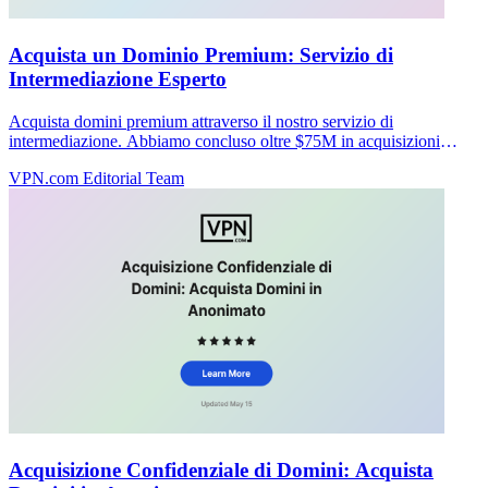
Acquista un Dominio Premium: Servizio di
Intermediazione Esperto
Acquista domini premium attraverso il nostro servizio di
intermediazione. Abbiamo concluso oltre $75M in acquisizioni
senza commissioni fino alla chiusura. Inizia il tuo acquisto riservato
VPN.com Editorial Team
oggi.
Acquisizione Confidenziale di Domini: Acquista