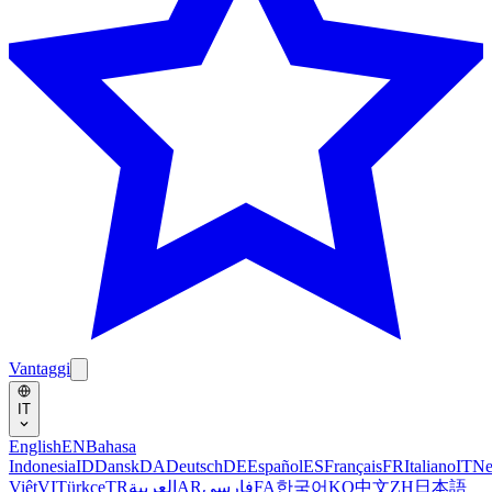
Vantaggi
IT
English
EN
Bahasa
Indonesia
ID
Dansk
DA
Deutsch
DE
Español
ES
Français
FR
Italiano
IT
Ne
Việt
VI
Türkçe
TR
العربية
AR
فارسی
FA
한국어
KO
中文
ZH
日本語