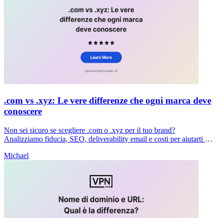
.com vs .xyz: Le vere differenze che ogni marca deve
conoscere
Non sei sicuro se scegliere .com o .xyz per il tuo brand?
Analizziamo fiducia, SEO, deliverability email e costi per aiutarti a
prendere una decisione chiara adesso.
Michael