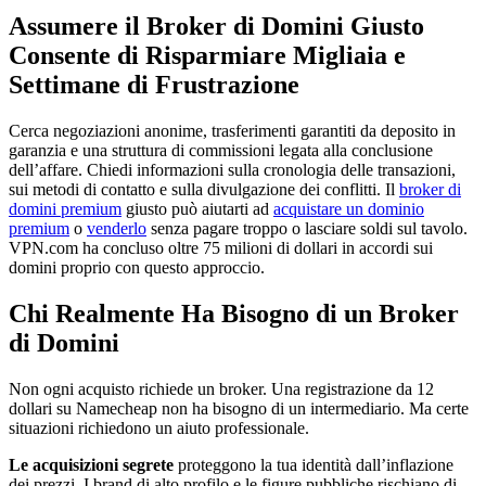
Assumere il Broker di Domini Giusto
Consente di Risparmiare Migliaia e
Settimane di Frustrazione
Cerca negoziazioni anonime, trasferimenti garantiti da deposito in
garanzia e una struttura di commissioni legata alla conclusione
dell’affare. Chiedi informazioni sulla cronologia delle transazioni,
sui metodi di contatto e sulla divulgazione dei conflitti. Il
broker di
domini premium
giusto può aiutarti ad
acquistare un dominio
premium
o
venderlo
senza pagare troppo o lasciare soldi sul tavolo.
VPN.com ha concluso oltre 75 milioni di dollari in accordi sui
domini proprio con questo approccio.
Chi Realmente Ha Bisogno di un Broker
di Domini
Non ogni acquisto richiede un broker. Una registrazione da 12
dollari su Namecheap non ha bisogno di un intermediario. Ma certe
situazioni richiedono un aiuto professionale.
Le acquisizioni segrete
proteggono la tua identità dall’inflazione
dei prezzi. I brand di alto profilo e le figure pubbliche rischiano di