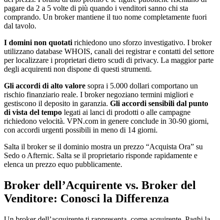
pagare da 2 a 5 volte di più quando i venditori sanno chi sta
comprando. Un broker mantiene il tuo nome completamente fuori
dal tavolo.
I domini non quotati
richiedono uno sforzo investigativo. I broker
utilizzano database WHOIS, canali dei registrar e contatti del settore
per localizzare i proprietari dietro scudi di privacy. La maggior parte
degli acquirenti non dispone di questi strumenti.
Gli accordi di alto valore
sopra i 5.000 dollari comportano un
rischio finanziario reale. I broker negoziano termini migliori e
gestiscono il deposito in garanzia.
Gli accordi sensibili dal punto
di vista del tempo
legati ai lanci di prodotti o alle campagne
richiedono velocità. VPN.com in genere conclude in 30-90 giorni,
con accordi urgenti possibili in meno di 14 giorni.
Salta il broker se il dominio mostra un prezzo “Acquista Ora” su
Sedo o Afternic. Salta se il proprietario risponde rapidamente e
elenca un prezzo equo pubblicamente.
Broker dell’Acquirente vs. Broker del
Venditore: Conosci la Differenza
Un broker dell’acquirente ti rappresenta, come acquirente. Paghi la