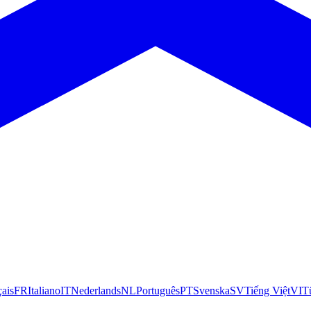
çais
FR
Italiano
IT
Nederlands
NL
Português
PT
Svenska
SV
Tiếng Việt
VI
T