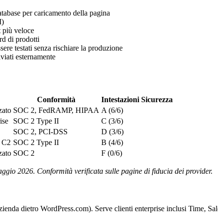
tabase per caricamento della pagina
I)
t più veloce
d di prodotti
re testati senza rischiare la produzione
iviati esternamente
Conformità
Intestazioni Sicurezza
zato
SOC 2, FedRAMP, HIPAA
A (6/6)
ise
SOC 2 Type II
C (3/6)
SOC 2, PCI-DSS
D (3/6)
 C2
SOC 2 Type II
B (4/6)
zato
SOC 2
F (0/6)
ggio 2026. Conformità verificata sulle pagine di fiducia dei provider.
azienda dietro WordPress.com). Serve clienti enterprise inclusi Time, 