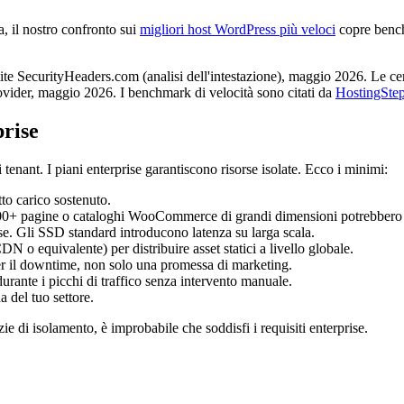
a, il nostro confronto sui
migliori host WordPress più veloci
copre bench
mite SecurityHeaders.com (analisi dell'intestazione), maggio 2026. Le cer
rovider, maggio 2026. I benchmark di velocità sono citati da
HostingSte
rise
enant. I piani enterprise garantiscono risorse isolate. Ecco i minimi:
to carico sostenuto.
.000+ pagine o cataloghi WooCommerce di grandi dimensioni potrebbero
e. Gli SSD standard introducono latenza su larga scala.
o equivalente) per distribuire asset statici a livello globale.
er il downtime, non solo una promessa di marketing.
rante i picchi di traffico senza intervento manuale.
el tuo settore.
 di isolamento, è improbabile che soddisfi i requisiti enterprise.