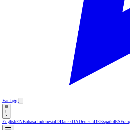
Vantaggi
IT
English
EN
Bahasa Indonesia
ID
Dansk
DA
Deutsch
DE
Español
ES
Fran