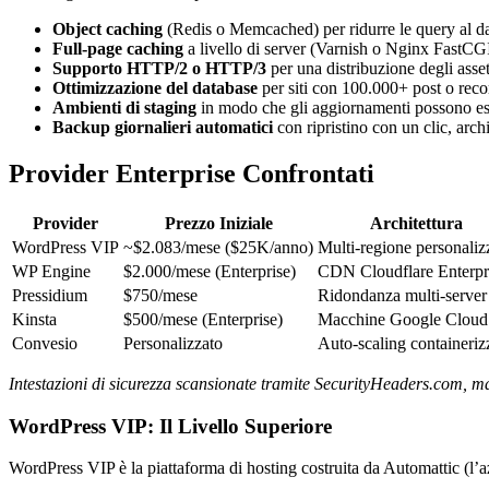
Object caching
(Redis o Memcached) per ridurre le query al da
Full-page caching
a livello di server (Varnish o Nginx FastCG
Supporto HTTP/2 o HTTP/3
per una distribuzione degli asse
Ottimizzazione del database
per siti con 100.000+ post o recor
Ambienti di staging
in modo che gli aggiornamenti possono esse
Backup giornalieri automatici
con ripristino con un clic, arch
Provider Enterprise Confrontati
Provider
Prezzo Iniziale
Architettura
WordPress VIP
~$2.083/mese ($25K/anno)
Multi-regione personaliz
WP Engine
$2.000/mese (Enterprise)
CDN Cloudflare Enterpr
Pressidium
$750/mese
Ridondanza multi-server
Kinsta
$500/mese (Enterprise)
Macchine Google Cloud
Convesio
Personalizzato
Auto-scaling containeriz
Intestazioni di sicurezza scansionate tramite SecurityHeaders.com, ma
WordPress VIP: Il Livello Superiore
WordPress VIP è la piattaforma di hosting costruita da Automattic (l’