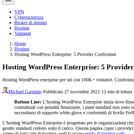
VPN
Cybersicurezza
Broker di domini
Hosting
Vantaggi
Home
Hosting
Hosting WordPress Enterprise: 5 Provider Confrontati
Hosting WordPress Enterprise: 5 Provider
Hosting WordPress enterprise per siti con 100K+ visitatori. Confront
Michael Gargiulo
·
Pubblicato 27 novembre 2022
·
12 min di lettura
Bottom Line:
L’hosting WordPress Enterprise inizia dove finisce
contrattuali con penalità finanziarie, i piani standard non sono 
necessitano di supporto white-glove e conformità di livello F
L’hosting WordPress Enterprise è progettato per le organizzazioni che 
gestito standard cedono sotto il carico. Questa pagina copre i provider 
ampia di tutti i tipi di hosting, vedi la nostra
guida di hosting web
.