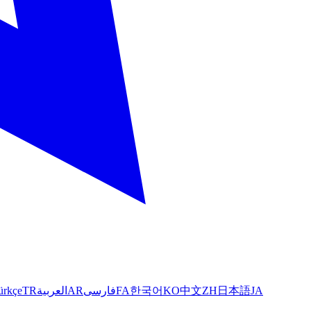
ürkçe
TR
العربية
AR
فارسی
FA
한국어
KO
中文
ZH
日本語
JA