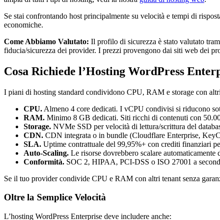
Se stai confrontando host principalmente su velocità e tempi di rispost
economiche.
Come Abbiamo Valutato:
Il profilo di sicurezza è stato valutato tra
fiducia/sicurezza dei provider. I prezzi provengono dai siti web dei p
Cosa Richiede l’Hosting WordPress Enterp
I piani di hosting standard condividono CPU, RAM e storage con altri t
CPU.
Almeno 4 core dedicati. I vCPU condivisi si riducono sot
RAM.
Minimo 8 GB dedicati. Siti ricchi di contenuti con 50
Storage.
NVMe SSD per velocità di lettura/scrittura del databas
CDN.
CDN integrata o in bundle (Cloudflare Enterprise, KeyCDN 
SLA.
Uptime contrattuale del 99,95%+ con crediti finanziari p
Auto-Scaling.
Le risorse dovrebbero scalare automaticamente du
Conformità.
SOC 2, HIPAA, PCI-DSS o ISO 27001 a seconda d
Se il tuo provider condivide CPU e RAM con altri tenant senza garanzie
Oltre la Semplice Velocità
L’hosting WordPress Enterprise deve includere anche: