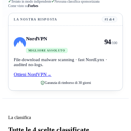
✓
Testato in modo indipendente
✓
Nessuna classifica sponsorizzata
Come visto su
Forbes
LA NOSTRA RISPOSTA
#1 di 4
NordVPN
94
/100
MIGLIORE ASSOLUTO
File-download malware scanning · fast NordLynx ·
audited no-logs.
Ottieni NordVPN
→
Garanzia di rimborso di 30 giorni
La classifica
Tutte le 4 scelte classificate