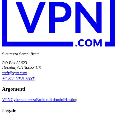
Sicurezza Semplificata
PO Box 33623
Decatur, GA 30033 US
web@vpn.com
+1-855-VPN-FAST
Argomenti
VPN
Cybersicurezza
Broker di domini
Hosting
Legale