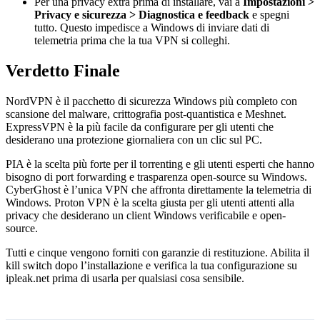
Per una privacy extra prima di installare, vai a
Impostazioni >
Privacy e sicurezza > Diagnostica e feedback
e spegni
tutto. Questo impedisce a Windows di inviare dati di
telemetria prima che la tua VPN si colleghi.
Verdetto Finale
NordVPN è il pacchetto di sicurezza Windows più completo con
scansione del malware, crittografia post-quantistica e Meshnet.
ExpressVPN è la più facile da configurare per gli utenti che
desiderano una protezione giornaliera con un clic sul PC.
PIA è la scelta più forte per il torrenting e gli utenti esperti che hanno
bisogno di port forwarding e trasparenza open-source su Windows.
CyberGhost è l’unica VPN che affronta direttamente la telemetria di
Windows. Proton VPN è la scelta giusta per gli utenti attenti alla
privacy che desiderano un client Windows verificabile e open-
source.
Tutti e cinque vengono forniti con garanzie di restituzione. Abilita il
kill switch dopo l’installazione e verifica la tua configurazione su
ipleak.net prima di usarla per qualsiasi cosa sensibile.