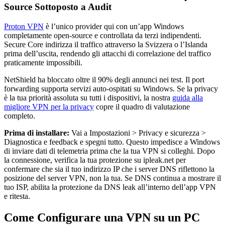
Source Sottoposto a Audit
Proton VPN
è l’unico provider qui con un’app Windows
completamente open-source e controllata da terzi indipendenti.
Secure Core indirizza il traffico attraverso la Svizzera o l’Islanda
prima dell’uscita, rendendo gli attacchi di correlazione del traffico
praticamente impossibili.
NetShield ha bloccato oltre il 90% degli annunci nei test. Il port
forwarding supporta servizi auto-ospitati su Windows. Se la privacy
è la tua priorità assoluta su tutti i dispositivi, la nostra
guida alla
migliore VPN per la privacy
copre il quadro di valutazione
completo.
Prima di installare:
Vai a Impostazioni > Privacy e sicurezza >
Diagnostica e feedback e spegni tutto. Questo impedisce a Windows
di inviare dati di telemetria prima che la tua VPN si colleghi. Dopo
la connessione, verifica la tua protezione su ipleak.net per
confermare che sia il tuo indirizzo IP che i server DNS riflettono la
posizione del server VPN, non la tua. Se DNS continua a mostrare il
tuo ISP, abilita la protezione da DNS leak all’interno dell’app VPN
e ritesta.
Come Configurare una VPN su un PC