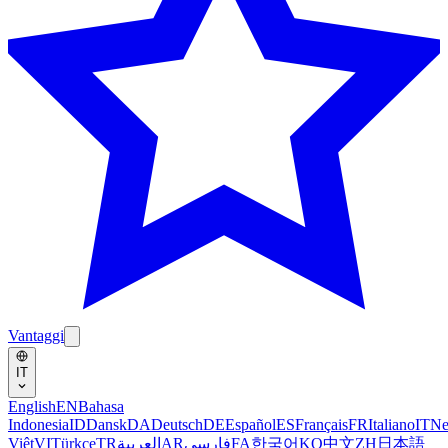
Vantaggi
IT
English
EN
Bahasa
Indonesia
ID
Dansk
DA
Deutsch
DE
Español
ES
Français
FR
Italiano
IT
Ne
Việt
VI
Türkçe
TR
العربية
AR
فارسی
FA
한국어
KO
中文
ZH
日本語