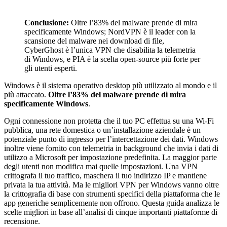
Conclusione:
Oltre l’83% del malware prende di mira
specificamente Windows; NordVPN è il leader con la
scansione del malware nei download di file,
CyberGhost è l’unica VPN che disabilita la telemetria
di Windows, e PIA è la scelta open-source più forte per
gli utenti esperti.
Windows è il sistema operativo desktop più utilizzato al mondo e il
più attaccato.
Oltre l’83% del malware prende di mira
specificamente Windows
.
Ogni connessione non protetta che il tuo PC effettua su una Wi-Fi
pubblica, una rete domestica o un’installazione aziendale è un
potenziale punto di ingresso per l’intercettazione dei dati. Windows
inoltre viene fornito con telemetria in background che invia i dati di
utilizzo a Microsoft per impostazione predefinita. La maggior parte
degli utenti non modifica mai quelle impostazioni. Una VPN
crittografa il tuo traffico, maschera il tuo indirizzo IP e mantiene
privata la tua attività. Ma le migliori VPN per Windows vanno oltre
la crittografia di base con strumenti specifici della piattaforma che le
app generiche semplicemente non offrono. Questa guida analizza le
scelte migliori in base all’analisi di cinque importanti piattaforme di
recensione.