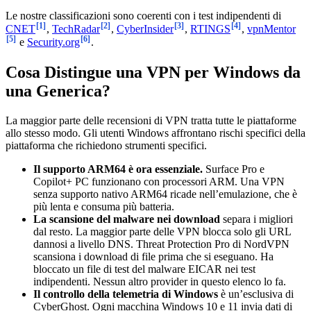
Le nostre classificazioni sono coerenti con i test indipendenti di
[1]
[2]
[3]
[4]
CNET
,
TechRadar
,
CyberInsider
,
RTINGS
,
vpnMentor
[5]
[6]
e
Security.org
.
Cosa Distingue una VPN per Windows da
una Generica?
La maggior parte delle recensioni di VPN tratta tutte le piattaforme
allo stesso modo. Gli utenti Windows affrontano rischi specifici della
piattaforma che richiedono strumenti specifici.
Il supporto ARM64 è ora essenziale.
Surface Pro e
Copilot+ PC funzionano con processori ARM. Una VPN
senza supporto nativo ARM64 ricade nell’emulazione, che è
più lenta e consuma più batteria.
La scansione del malware nei download
separa i migliori
dal resto. La maggior parte delle VPN blocca solo gli URL
dannosi a livello DNS. Threat Protection Pro di NordVPN
scansiona i download di file prima che si eseguano. Ha
bloccato un file di test del malware EICAR nei test
indipendenti. Nessun altro provider in questo elenco lo fa.
Il controllo della telemetria di Windows
è un’esclusiva di
CyberGhost. Ogni macchina Windows 10 e 11 invia dati di