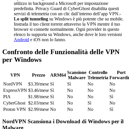
utilizzo in background a Microsoft per impostazione
predefinita. Privacy Guard di CyberGhost disabilita questi
servizi di telemetria con un clic dall’interno dell’app VPN.-
Lo split tunneling
su Windows è più potente che su mobile.
Instrada il tuo client torrent attraverso la VPN mentre il tuo
browser si connette normalmente. Ogni provider in questo
elenco lo supporta su Windows, anche dove le loro versioni
Android
e iOS non lo fanno.
Confronto delle Funzionalità delle VPN
per Windows
Scansione
Controllo
Port
VPN
Prezzo
ARM64
Malware
Telemetria
Forwardi
NordVPN
$3.39/mese
Sì
Sì
No
No
ExpressVPN
$3.46/mese
Sì
No
No
No
PIA
$1.98/mese
Sì
No
No
Sì
CyberGhost
$2.03/mese
Sì
No
Sì
No
Proton VPN
$2.99/mese
No
No
No
Sì
NordVPN Scansiona i Download di Windows per il
Malware