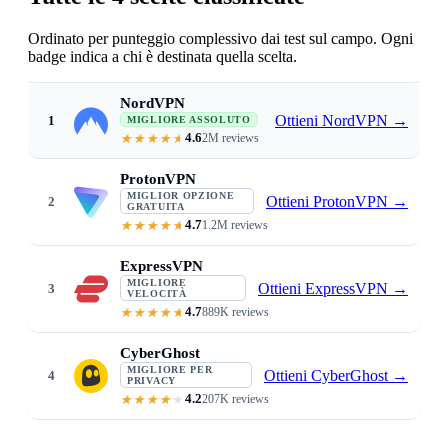
Ordinato per punteggio complessivo dai test sul campo. Ogni
badge indica a chi è destinata quella scelta.
NordVPN
Ottieni NordVPN
→
1
MIGLIORE ASSOLUTO
4.6
2M reviews
File-download malware scanning · f
ProtonVPN
MIGLIOR OPZIONE
Ottieni ProtonVPN
→
2
GRATUITA
4.7
1.2M reviews
Genuinely free tier · Swiss no-lo
ExpressVPN
MIGLIORE
Ottieni ExpressVPN
→
3
VELOCITÀ
4.7
889K reviews
Lightway protocol · consistent s
CyberGhost
MIGLIORE PER
Ottieni CyberGhost
→
4
PRIVACY
4.2
207K reviews
The only VPN that disables Windo