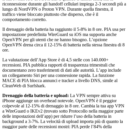
riconnessione durante gli handoff cellulari impiega 2-3 secondi più a
lungo di NordVPN o Proton VPN. Durante quella finestra, il
traffico viene bloccato piuttosto che disperso, che è il
comportamento corretto.
Il drenaggio della batteria ha raggiunto il 5-8% in 8 ore. PIA usa per
impostazione predefinita WireGuard su iOS ma supporta anche
OpenVPN per gli utenti che ne hanno bisogno. L’opzione
OpenVPN drena circa il 12-15% di batteria nella stessa finestra di 8
ore.
La valutazione dell’App Store è di 4,5 stelle con 140.000+
recensioni. PIA pubblica rapporti di trasparenza trimestrali che
documentano zero trasferimenti di dati alle autorità. L’app include
un collegamento Siri per una connessione rapida. La funzione
MACE di PIA blocca annunci e tracker a livello DNS, simile al
CleanWeb di Surfshark.
Drenaggio della batteria e upload:
La VPN sempre attiva su
iPhone aggiunge un overhead notevole. OpenVPN è il peggior
colpevole al 12-15% di drenaggio in 8 ore. Cambia la tua app VPN
a WireGuard o IKEv2 (trovato sotto Protocollo nella maggior parte
delle impostazioni dell’app) per ridurre l’uso della batteria in
background a 3-7%. La velocità di upload importa più di quanto la
maggior parte delle recensioni mostri: PIA perde l’84% della