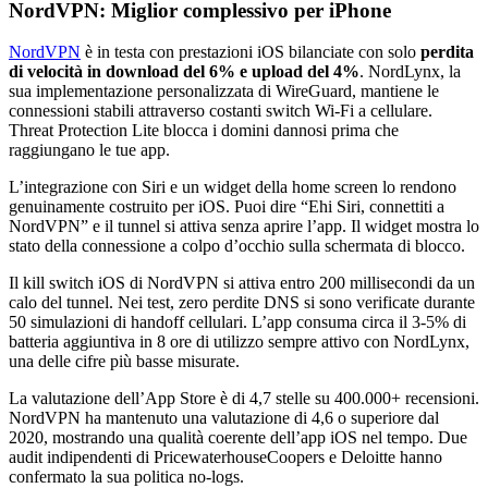
NordVPN: Miglior complessivo per iPhone
NordVPN
è in testa con prestazioni iOS bilanciate con solo
perdita
di velocità in download del 6% e upload del 4%
. NordLynx, la
sua implementazione personalizzata di WireGuard, mantiene le
connessioni stabili attraverso costanti switch Wi-Fi a cellulare.
Threat Protection Lite blocca i domini dannosi prima che
raggiungano le tue app.
L’integrazione con Siri e un widget della home screen lo rendono
genuinamente costruito per iOS. Puoi dire “Ehi Siri, connettiti a
NordVPN” e il tunnel si attiva senza aprire l’app. Il widget mostra lo
stato della connessione a colpo d’occhio sulla schermata di blocco.
Il kill switch iOS di NordVPN si attiva entro 200 millisecondi da un
calo del tunnel. Nei test, zero perdite DNS si sono verificate durante
50 simulazioni di handoff cellulari. L’app consuma circa il 3-5% di
batteria aggiuntiva in 8 ore di utilizzo sempre attivo con NordLynx,
una delle cifre più basse misurate.
La valutazione dell’App Store è di 4,7 stelle su 400.000+ recensioni.
NordVPN ha mantenuto una valutazione di 4,6 o superiore dal
2020, mostrando una qualità coerente dell’app iOS nel tempo. Due
audit indipendenti di PricewaterhouseCoopers e Deloitte hanno
confermato la sua politica no-logs.