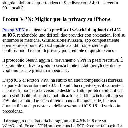
singola migliore di questo elenco. Spedisce con 2.400+ server in
90+ località.
Proton VPN: Miglior per la privacy su iPhone
Proton VPN
mantiene solo
perdita di velocità di upload del 4%
su iOS
, rendendolo uno dei soli due provider con prestazioni forti su
entrambe le metriche. Giurisdizione svizzera, app completamente
open-source e build iOS sottoposte a audit indipendente gli
conferiscono il record di privacy più credibile di questo elenco.
Il protocollo Stealth aggira il rilevamento VPN in paesi restrittivi. È
disponibile un livello gratuito senza limite di dati per gli utenti che
vogliono testare prima di impegnarsi.
L’app iOS di Proton VPN ha subito un audit completo di sicurezza
da parte di Securitum nel 2023. L’audit ha coperto specificamente il
client iOS, non solo la versione desktop. Tutti i problemi identificati
sono stati risolti prima della pubblicazione. Il kill switch dell’app su
iOS blocca tutto il traffico di rete quando il tunnel cade, incluso
durante il bug di persistenza della sessione di iOS 16+ descritto in
precedenza.
Il drenaggio della batteria ha raggiunto il 4-5% in 8 ore su
WireGuard. Proton VPN supporta anche IKEv2 come fallback. La