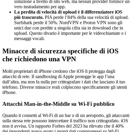
soluzione a livello di sito web, ma nessun provider fornisce un
vero instradamento per app.
La perdita di velocità di upload è il differenziatore iOS
più trascurato.
PIA perde l’84% della sua velocità di upload.
Surfshark perde il 50%. NordVPN e Proton VPN sono gli
unici due con perdite a singola cifra sia in download che in
upload. Questo divario è importante per le videochiamate e i
messaggi vocali.
Minacce di sicurezza specifiche di iOS
che richiedono una VPN
Molti proprietari di iPhone credono che iOS li protegga dagli
attacchi di rete. Il sandboxing di Apple protegge le app l’una
dall’altra, ma non fa nulla per crittografare i dati che lasciano il tuo
telefono. Diverse minacce reali colpiscono specificamente gli utenti
iPhone.
Attacchi Man-in-the-Middle su Wi-Fi pubblico
Quando ti connetti al Wi-Fi di un bar o di un aeroporto, gli attaccanti
sulla stessa rete possono intercettare il traffico non crittografato. iOS
non ti avvisa. Un rapporto Forbes del 2023 ha rilevato che il 40%
dei rispondenti aveva avuto i propri dati compromessi su Wi-Fi