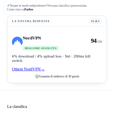
✓
Testato in modo indipendente
✓
Nessuna classifica sponsorizzata
Come visto su
Forbes
LA NOSTRA RISPOSTA
#1 di 5
NordVPN
94
/100
MIGLIORE ASSOLUTO
6% download / 4% upload loss · Siri · 200ms kill
switch.
Ottieni NordVPN
→
Garanzia di rimborso di 30 giorni
La classifica