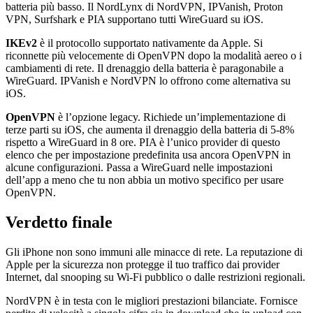
batteria più basso. Il NordLynx di NordVPN, IPVanish, Proton
VPN, Surfshark e PIA supportano tutti WireGuard su iOS.
IKEv2
è il protocollo supportato nativamente da Apple. Si
riconnette più velocemente di OpenVPN dopo la modalità aereo o i
cambiamenti di rete. Il drenaggio della batteria è paragonabile a
WireGuard. IPVanish e NordVPN lo offrono come alternativa su
iOS.
OpenVPN
è l’opzione legacy. Richiede un’implementazione di
terze parti su iOS, che aumenta il drenaggio della batteria di 5-8%
rispetto a WireGuard in 8 ore. PIA è l’unico provider di questo
elenco che per impostazione predefinita usa ancora OpenVPN in
alcune configurazioni. Passa a WireGuard nelle impostazioni
dell’app a meno che tu non abbia un motivo specifico per usare
OpenVPN.
Verdetto finale
Gli iPhone non sono immuni alle minacce di rete. La reputazione di
Apple per la sicurezza non protegge il tuo traffico dai provider
Internet, dal snooping su Wi-Fi pubblico o dalle restrizioni regionali.
NordVPN è in testa con le migliori prestazioni bilanciate. Fornisce