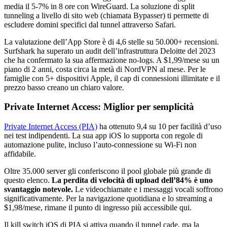
media il 5-7% in 8 ore con WireGuard. La soluzione di split
tunneling a livello di sito web (chiamata Bypasser) ti permette di
escludere domini specifici dal tunnel attraverso Safari.
La valutazione dell’App Store è di 4,6 stelle su 50.000+ recensioni.
Surfshark ha superato un audit dell’infrastruttura Deloitte del 2023
che ha confermato la sua affermazione no-logs. A $1,99/mese su un
piano di 2 anni, costa circa la metà di NordVPN al mese. Per le
famiglie con 5+ dispositivi Apple, il cap di connessioni illimitate e il
prezzo basso creano un chiaro valore.
Private Internet Access: Miglior per semplicità
Private Internet Access (PIA)
ha ottenuto 9,4 su 10 per facilità d’uso
nei test indipendenti. La sua app iOS lo supporta con regole di
automazione pulite, incluso l’auto-connessione su Wi-Fi non
affidabile.
Oltre 35.000 server gli conferiscono il pool globale più grande di
questo elenco.
La perdita di velocità di upload dell’84% è uno
svantaggio notevole.
Le videochiamate e i messaggi vocali soffrono
significativamente. Per la navigazione quotidiana e lo streaming a
$1,98/mese, rimane il punto di ingresso più accessibile qui.
Il kill switch iOS di PIA si attiva quando il tunnel cade, ma la