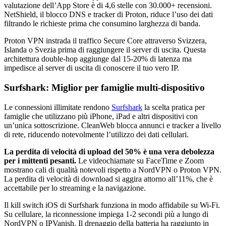
valutazione dell’App Store è di 4,6 stelle con 30.000+ recensioni.
NetShield, il blocco DNS e tracker di Proton, riduce l’uso dei dati
filtrando le richieste prima che consumino larghezza di banda.
Proton VPN instrada il traffico Secure Core attraverso Svizzera,
Islanda o Svezia prima di raggiungere il server di uscita. Questa
architettura double-hop aggiunge dal 15-20% di latenza ma
impedisce al server di uscita di conoscere il tuo vero IP.
Surfshark: Miglior per famiglie multi-dispositivo
Le connessioni illimitate rendono
Surfshark
la scelta pratica per
famiglie che utilizzano più iPhone, iPad e altri dispositivi con
un’unica sottoscrizione. CleanWeb blocca annunci e tracker a livello
di rete, riducendo notevolmente l’utilizzo dei dati cellulari.
La perdita di velocità di upload del 50% è una vera debolezza
per i mittenti pesanti.
Le videochiamate su FaceTime e Zoom
mostrano cali di qualità notevoli rispetto a NordVPN o Proton VPN.
La perdita di velocità di download si aggira attorno all’11%, che è
accettabile per lo streaming e la navigazione.
Il kill switch iOS di Surfshark funziona in modo affidabile su Wi-Fi.
Su cellulare, la riconnessione impiega 1-2 secondi più a lungo di
NordVPN o IPVanish. Il drenaggio della batteria ha raggiunto in