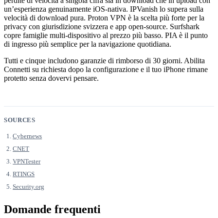
perdite di velocità a singola cifra sia in download che in upload con
un’esperienza genuinamente iOS-nativa. IPVanish lo supera sulla
velocità di download pura. Proton VPN è la scelta più forte per la
privacy con giurisdizione svizzera e app open-source. Surfshark
copre famiglie multi-dispositivo al prezzo più basso. PIA è il punto
di ingresso più semplice per la navigazione quotidiana.
Tutti e cinque includono garanzie di rimborso di 30 giorni. Abilita
Connetti su richiesta dopo la configurazione e il tuo iPhone rimane
protetto senza dovervi pensare.
SOURCES
Cybernews
CNET
VPNTester
RTINGS
Security.org
Domande frequenti