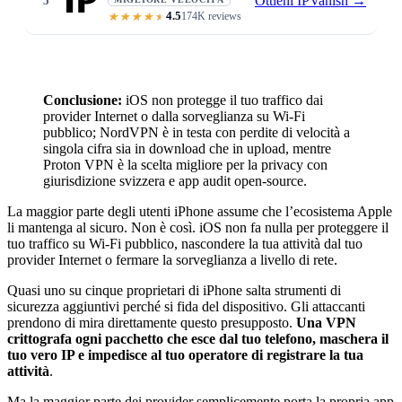
Ottieni IPVanish
→
5
4.5
174K reviews
Lowest 4% download loss · unlim
Conclusione:
iOS non protegge il tuo traffico dai
provider Internet o dalla sorveglianza su Wi-Fi
pubblico; NordVPN è in testa con perdite di velocità a
singola cifra sia in download che in upload, mentre
Proton VPN è la scelta migliore per la privacy con
giurisdizione svizzera e app audit open-source.
La maggior parte degli utenti iPhone assume che l’ecosistema Apple
li mantenga al sicuro. Non è così. iOS non fa nulla per proteggere il
tuo traffico su Wi-Fi pubblico, nascondere la tua attività dal tuo
provider Internet o fermare la sorveglianza a livello di rete.
Quasi uno su cinque proprietari di iPhone salta strumenti di
sicurezza aggiuntivi perché si fida del dispositivo. Gli attaccanti
prendono di mira direttamente questo presupposto.
Una VPN
crittografa ogni pacchetto che esce dal tuo telefono, maschera il
tuo vero IP e impedisce al tuo operatore di registrare la tua
attività
.
Ma la maggior parte dei provider semplicemente porta la propria app