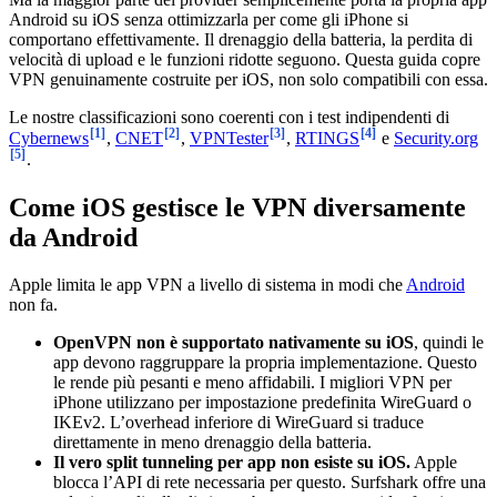
Android su iOS senza ottimizzarla per come gli iPhone si
comportano effettivamente. Il drenaggio della batteria, la perdita di
velocità di upload e le funzioni ridotte seguono. Questa guida copre
VPN genuinamente costruite per iOS, non solo compatibili con essa.
Le nostre classificazioni sono coerenti con i test indipendenti di
[1]
[2]
[3]
[4]
Cybernews
,
CNET
,
VPNTester
,
RTINGS
e
Security.org
[5]
.
Come iOS gestisce le VPN diversamente
da Android
Apple limita le app VPN a livello di sistema in modi che
Android
non fa.
OpenVPN non è supportato nativamente su iOS
, quindi le
app devono raggruppare la propria implementazione. Questo
le rende più pesanti e meno affidabili. I migliori VPN per
iPhone utilizzano per impostazione predefinita WireGuard o
IKEv2. L’overhead inferiore di WireGuard si traduce
direttamente in meno drenaggio della batteria.
Il vero split tunneling per app non esiste su iOS.
Apple
blocca l’API di rete necessaria per questo. Surfshark offre una