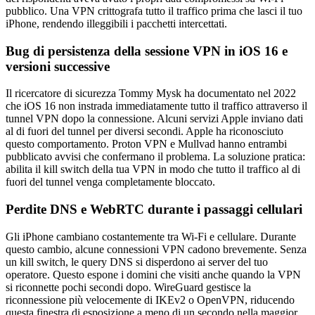
pubblico. Una VPN crittografa tutto il traffico prima che lasci il tuo
iPhone, rendendo illeggibili i pacchetti intercettati.
Bug di persistenza della sessione VPN in iOS 16 e
versioni successive
Il ricercatore di sicurezza Tommy Mysk ha documentato nel 2022
che iOS 16 non instrada immediatamente tutto il traffico attraverso il
tunnel VPN dopo la connessione. Alcuni servizi Apple inviano dati
al di fuori del tunnel per diversi secondi. Apple ha riconosciuto
questo comportamento. Proton VPN e Mullvad hanno entrambi
pubblicato avvisi che confermano il problema. La soluzione pratica:
abilita il kill switch della tua VPN in modo che tutto il traffico al di
fuori del tunnel venga completamente bloccato.
Perdite DNS e WebRTC durante i passaggi cellulari
Gli iPhone cambiano costantemente tra Wi-Fi e cellulare. Durante
questo cambio, alcune connessioni VPN cadono brevemente. Senza
un kill switch, le query DNS si disperdono ai server del tuo
operatore. Questo espone i domini che visiti anche quando la VPN
si riconnette pochi secondi dopo. WireGuard gestisce la
riconnessione più velocemente di IKEv2 o OpenVPN, riducendo
questa finestra di esposizione a meno di un secondo nella maggior