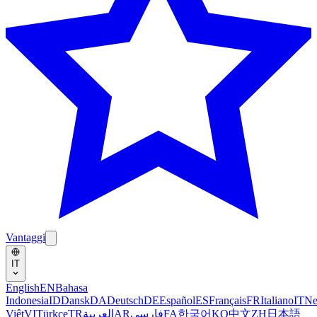
Vantaggi
IT
English
EN
Bahasa
Indonesia
ID
Dansk
DA
Deutsch
DE
Español
ES
Français
FR
Italiano
IT
Ne
Việt
VI
Türkçe
TR
العربية
AR
فارسی
FA
한국어
KO
中文
ZH
日本語