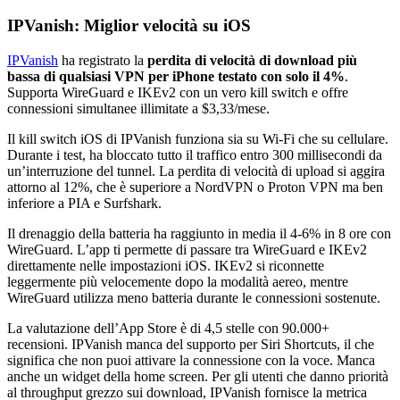
IPVanish: Miglior velocità su iOS
IPVanish
ha registrato la
perdita di velocità di download più
bassa di qualsiasi VPN per iPhone testato con solo il 4%
.
Supporta WireGuard e IKEv2 con un vero kill switch e offre
connessioni simultanee illimitate a $3,33/mese.
Il kill switch iOS di IPVanish funziona sia su Wi-Fi che su cellulare.
Durante i test, ha bloccato tutto il traffico entro 300 millisecondi da
un’interruzione del tunnel. La perdita di velocità di upload si aggira
attorno al 12%, che è superiore a NordVPN o Proton VPN ma ben
inferiore a PIA e Surfshark.
Il drenaggio della batteria ha raggiunto in media il 4-6% in 8 ore con
WireGuard. L’app ti permette di passare tra WireGuard e IKEv2
direttamente nelle impostazioni iOS. IKEv2 si riconnette
leggermente più velocemente dopo la modalità aereo, mentre
WireGuard utilizza meno batteria durante le connessioni sostenute.
La valutazione dell’App Store è di 4,5 stelle con 90.000+
recensioni. IPVanish manca del supporto per Siri Shortcuts, il che
significa che non puoi attivare la connessione con la voce. Manca
anche un widget della home screen. Per gli utenti che danno priorità
al throughput grezzo sui download, IPVanish fornisce la metrica