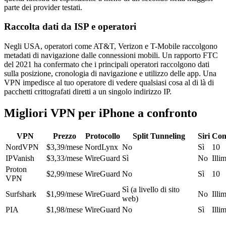
parte dei provider testati.
Raccolta dati da ISP e operatori
Negli USA, operatori come AT&T, Verizon e T-Mobile raccolgono
metadati di navigazione dalle connessioni mobili. Un rapporto FTC
del 2021 ha confermato che i principali operatori raccolgono dati
sulla posizione, cronologia di navigazione e utilizzo delle app. Una
VPN impedisce al tuo operatore di vedere qualsiasi cosa al di là di
pacchetti crittografati diretti a un singolo indirizzo IP.
Migliori VPN per iPhone a confronto
VPN
Prezzo
Protocollo
Split Tunneling
Siri
Con
NordVPN
$3,39/mese
NordLynx
No
Sì
10
IPVanish
$3,33/mese
WireGuard
Sì
No
Illim
Proton
$2,99/mese
WireGuard
No
Sì
10
VPN
Sì (a livello di sito
Surfshark
$1,99/mese
WireGuard
No
Illim
web)
PIA
$1,98/mese
WireGuard
No
Sì
Illim