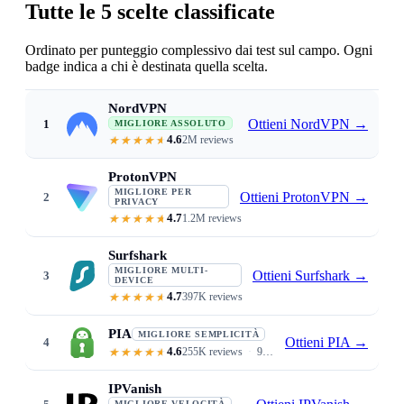
Tutte le 5 scelte classificate
Ordinato per punteggio complessivo dai test sul campo. Ogni
badge indica a chi è destinata quella scelta.
NordVPN
Ottieni NordVPN
→
1
MIGLIORE ASSOLUTO
4.6
2M reviews
6% download / 4% upload loss · Siri
ProtonVPN
MIGLIORE PER
Ottieni ProtonVPN
→
2
PRIVACY
4.7
1.2M reviews
Swiss jurisdiction · open-source au
Surfshark
MIGLIORE MULTI-
Ottieni Surfshark
→
3
DEVICE
4.7
397K reviews
Unlimited devices · $1.99/mo · C
PIA
MIGLIORE SEMPLICITÀ
Ottieni PIA
→
4
4.6
255K reviews
9.4/10 ease of use · 35,000+ servers · auto-connect on untrusted Wi-Fi
IPVanish
MIGLIORE VELOCITÀ