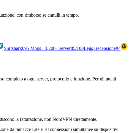
unzione, con rimborso se annulli in tempo.
Surfshark
695 Mbps · 3,200+ server
85
/100
Leggi recensione
#4
 completo a ogni server, protocollo e funzione. Per gli utenti
gestiscono la fatturazione, non NordVPN direttamente.
ione da minacce Lite e 10 connessioni simultanee su dispositivi.