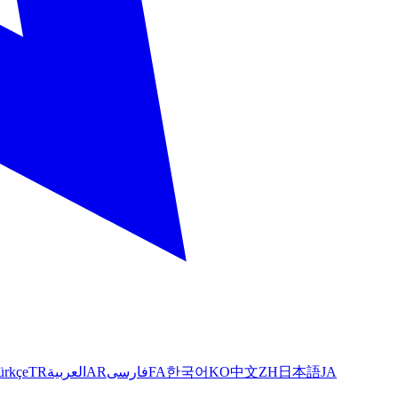
ürkçe
TR
العربية
AR
فارسی
FA
한국어
KO
中文
ZH
日本語
JA