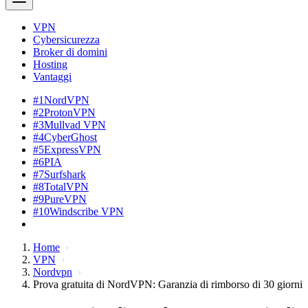
VPN
Cybersicurezza
Broker di domini
Hosting
Vantaggi
#1
NordVPN
#2
ProtonVPN
#3
Mullvad VPN
#4
CyberGhost
#5
ExpressVPN
#6
PIA
#7
Surfshark
#8
TotalVPN
#9
PureVPN
#10
Windscribe VPN
Home
VPN
Nordvpn
Prova gratuita di NordVPN: Garanzia di rimborso di 30 giorni