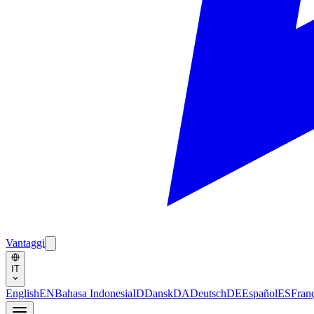
Vantaggi
IT
English
EN
Bahasa Indonesia
ID
Dansk
DA
Deutsch
DE
Español
ES
Fran