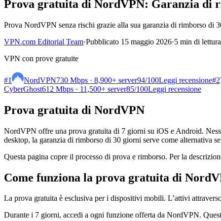
Prova gratuita di NordVPN: Garanzia di r
Prova NordVPN senza rischi grazie alla sua garanzia di rimborso di 3
VPN.com Editorial Team
·
Pubblicato 15 maggio 2026
·
5 min di lettura
VPN con prove gratuite
#1
NordVPN
730 Mbps · 8,900+ server
94
/100
Leggi recensione
#2
CyberGhost
612 Mbps · 11,500+ server
85
/100
Leggi recensione
Prova gratuita di NordVPN
NordVPN offre una prova gratuita di 7 giorni su iOS e Android. Nessun
desktop, la garanzia di rimborso di 30 giorni serve come alternativa sen
Questa pagina copre il processo di prova e rimborso. Per la descrizion
Come funziona la prova gratuita di NordV
La prova gratuita è esclusiva per i dispositivi mobili. L’attivi attr
Durante i 7 giorni, accedi a ogni funzione offerta da NordVPN. Questo