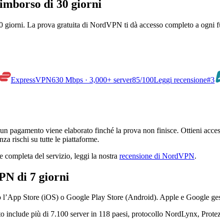
imborso di 30 giorni
0 giorni. La prova gratuita di NordVPN ti dà accesso completo a ogni f
ExpressVPN
630 Mbps · 3,000+ server
85
/100
Leggi recensione
#3
 pagamento viene elaborato finché la prova non finisce. Ottieni accesso
za rischi su tutte le piattaforme.
e completa del servizio, leggi la nostra
recensione di NordVPN
.
PN di 7 giorni
averso l’App Store (iOS) o Google Play Store (Android). Apple e Google 
 include più di 7.100 server in 118 paesi, protocollo NordLynx, Protez