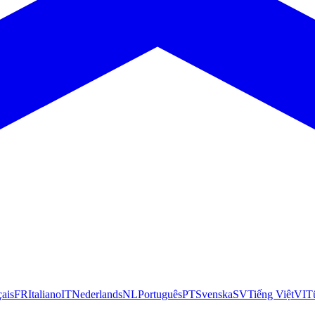
çais
FR
Italiano
IT
Nederlands
NL
Português
PT
Svenska
SV
Tiếng Việt
VI
T