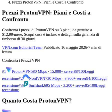
Prezzi ProtonVPN: Piani e Costi a Confronto
Prezzi ProtonVPN: Piani e Costi a
Confronto
Confronta i prezzi di ProtonVPN su 3 piani, da gratuito a
$12,99/mese. Scopri cosa è incluso e dettagli sulla garanzia di
rimborso di 30 giorni.
VPN.com Editorial Team
·
Pubblicato 16 maggio 2026
·
7 min di
lettura
Confronta i Prezzi VPN
#1
ProtonVPN
580 Mbps · 15,000+ server
88
/100
Leggi
recensione
#2
NordVPN
730 Mbps · 8,900+ server
94
/100
Leggi
recensione
#3
Surfshark
695 Mbps · 3,200+ server
85
/100
Leggi
recensione
Quanto Costa ProtonVPN?