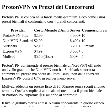
ProtonVPN vs Prezzi dei Concorrenti
ProtonVPN si colloca nella fascia media-premium. Ecco come i suoi
prezzi biennali si confrontano con 4 grandi concorrenti.
Provider
Costo Mensile 2 Anni
Server
Connessioni Si
ProtonVPN Plus
$2,99
4.900+
10
NordVPN Standard
$2,99
6.400+
10
Surfshark
$2,19
3.200+
Illimitate
ExpressVPN
$4,99
3.000+
8
Mullvad
$5,50 (fisso)
600+
5
ProtonVPN corrisponde al prezzo biennale di NordVPN offrendo
un livello gratuito che NordVPN non ha. Surfshark sottocosta
entrambi sul prezzo ma opera dai Paesi Bassi, non dalla Svizzera.
ExpressVPN costa il 67% in più per meno server.
Mullvad addebita un prezzo fisso di $5,50/mese senza sconti a lungo
termine. Quella semplicità attrae alcuni utenti, ma il piano biennale
di ProtonVPN risparmia $60 all’anno al confronto.
Il livello gratuito merita enfasi. Nessun concorrente in questo elenco