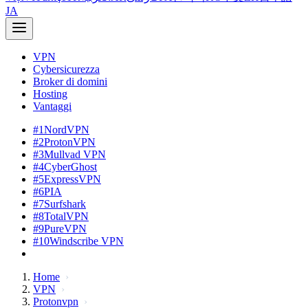
JA
VPN
Cybersicurezza
Broker di domini
Hosting
Vantaggi
#1
NordVPN
#2
ProtonVPN
#3
Mullvad VPN
#4
CyberGhost
#5
ExpressVPN
#6
PIA
#7
Surfshark
#8
TotalVPN
#9
PureVPN
#10
Windscribe VPN
Home
VPN
Protonvpn