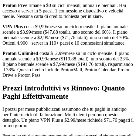
Proton Free
rimane a $0 su cicli mensili, annuali e biennali. Hai
accesso a server in 5 paesi, 1 connessione dispositivo e velocità
medie. Nessuna carta di credito richiesta per iniziare.
VPN Plus
costa $9,99/mese su un ciclo mensile. Il piano annuale
scende a $3,99/mese ($47,88 totali), uno sconto del 60%. Il piano
biennale scende a $2,99/mese ($71,76 totali), uno sconto del 70%.
Ottieni 4.900+ server in 110+ paesi e 10 connessioni simultanee.
Proton Unlimited
costa $12,99/mese su un ciclo mensile. Il piano
annuale scende a $9,99/mese ($119,88 totali), uno sconto del 23%.
Il piano biennale scende a $7,99/mese ($191,76 totali), risparmiando
il 38%. Questo livello include ProtonMail, Proton Calendar, Proton
Drive e Proton Pass.
Prezzi Introduttivi vs Rinnovo: Quanto
Paghi Effettivamente
I prezzi per mese pubblicizzati assumono che tu paghi in anticipo
per l’intero ciclo di fatturazione. Molti utenti perdono questo
dettaglio. Un piano VPN Plus a $2,99/mese richiede $71,76 pagati il
primo giorno.
Proton ha storicamente mantenuto gli stessi prezzi al rinnovo per gli