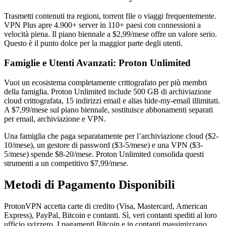
Trasmetti contenuti tra regioni, torrent file o viaggi frequentemente.
VPN Plus apre 4.900+ server in 110+ paesi con connessioni a
velocità piena. Il piano biennale a $2,99/mese offre un valore serio.
Questo è il punto dolce per la maggior parte degli utenti.
Famiglie e Utenti Avanzati: Proton Unlimited
Vuoi un ecosistema completamente crittografato per più membri
della famiglia. Proton Unlimited include 500 GB di archiviazione
cloud crittografata, 15 indirizzi email e alias hide-my-email illimitati.
A $7,99/mese sul piano biennale, sostituisce abbonamenti separati
per email, archiviazione e VPN.
Una famiglia che paga separatamente per l’archiviazione cloud ($2-
10/mese), un gestore di password ($3-5/mese) e una VPN ($3-
5/mese) spende $8-20/mese. Proton Unlimited consolida questi
strumenti a un competitivo $7,99/mese.
Metodi di Pagamento Disponibili
ProtonVPN accetta carte di credito (Visa, Mastercard, American
Express), PayPal, Bitcoin e contanti. Sì, veri contanti spediti al loro
ufficio svizzero. I pagamenti Bitcoin e in contanti massimizzano