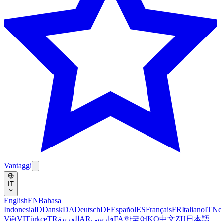
Vantaggi
IT
English
EN
Bahasa
Indonesia
ID
Dansk
DA
Deutsch
DE
Español
ES
Français
FR
Italiano
IT
Ne
Việt
VI
Türkçe
TR
العربية
AR
فارسی
FA
한국어
KO
中文
ZH
日本語