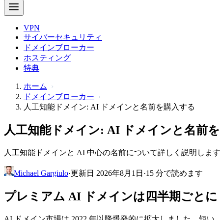
VPN
サイバーセキュリティ
ドメインブローカー
ホスティング
特典
ホーム
ドメインブローカー
人工知能ドメイン: AI ドメインと名前を購入する
人工知能ドメイン: AI ドメインと名前
人工知能ドメインと AI 中心の名前について詳しく説明しま
Michael Gargiulo
·
更新日 2026年8月1日
·
15 分で読めます
プレミアム AI ドメインは四半期ごと
AI ドメイン市場は 2022 年以降爆発的に拡大しました。短い、キー