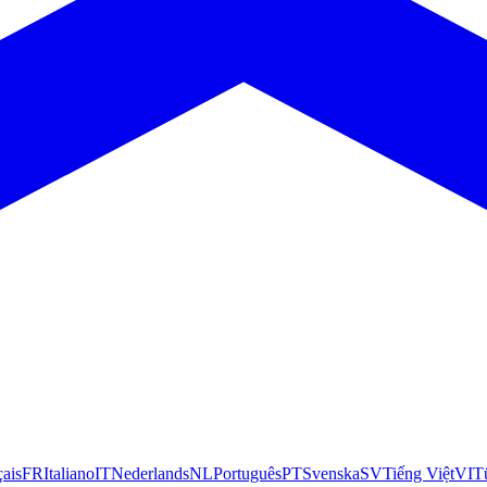
çais
FR
Italiano
IT
Nederlands
NL
Português
PT
Svenska
SV
Tiếng Việt
VI
T