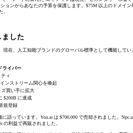
ョンからあなたの予算を保護します。$75M 以上のドメイン取引を
た。
長しました
現在、人工知能ブランドのグローバル標準として機能しています。Cha
ドライバー
ニティ
チがメインストリーム関心を喚起
イズ買い手に拡大
 $200B に達成
の新規登録
u.ai は $700,000 で売却されました。Npc.ai は $250
に 50% の利益で再販されました。