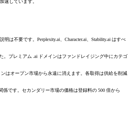
は加速しています。
xity.ai、Character.ai、Stability.ai はすべ
した。プレミアム .ai ドメインはファンドレイジング中にカテゴ
いドメインはオープン市場から永遠に消えます。各取得は供給を削減
無関係です。セカンダリー市場の価格は登録料の 500 倍から