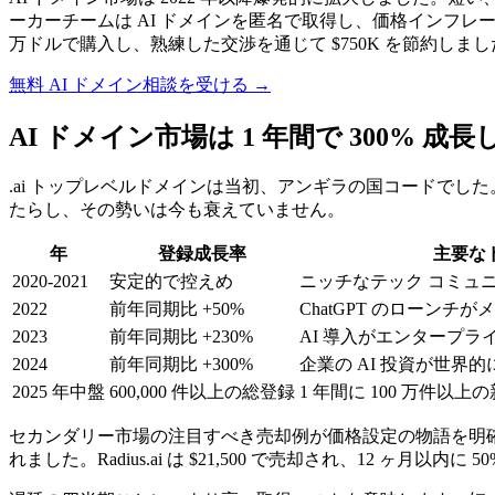
ーカーチームは AI ドメインを匿名で取得し、価格インフレーシ
万ドルで購入し、熟練した交渉を通じて $750K を節約しまし
無料 AI ドメイン相談を受ける →
AI ドメイン市場は 1 年間で 300% 成
.ai トップレベルドメインは当初、アンギラの国コードでした。
たらし、その勢いは今も衰えていません。
年
登録成長率
主要な
2020-2021
安定的で控えめ
ニッチなテック コミュ
2022
前年同期比 +50%
ChatGPT のローン
2023
前年同期比 +230%
AI 導入がエンタープラ
2024
前年同期比 +300%
企業の AI 投資が世界的に
2025 年中盤
600,000 件以上の総登録
1 年間に 100 万件以上
セカンダリー市場の注目すべき売却例が価格設定の物語を明確に語っています。Yo
れました。Radius.ai は $21,500 で売却され、12 ヶ月以内