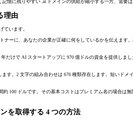
憶に残りやすい .ai ドメインの供給が縮小する一方、需要
る理由
上げています。
に、あなたの企業が正確に何をしているかを伝えます。説明は不要です。Perple
 年だけで AI スタートアップに 970 億ドルの資金を提供しま
。
存在します。2 文字の組み合わせは 676 種類存在します。短
年間約 100 ドルです。その基本コストはプレミアム名の場合は
メインを取得する 4 つの方法