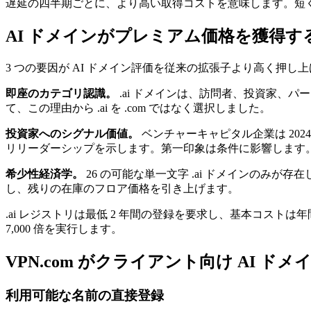
遅延の四半期ごとに、より高い取得コストを意味します。短く記
AI ドメインがプレミアム価格を獲得す
3 つの要因が AI ドメイン評価を従来の拡張子より高く押し
即座のカテゴリ認識。
.ai ドメインは、訪問者、投資家、パートナー
て、この理由から .ai を .com ではなく選択しました。
投資家へのシグナル価値。
ベンチャーキャピタル企業は 2024
リリーダーシップを示します。第一印象は条件に影響します
希少性経済学。
26 の可能な単一文字 .ai ドメインのみが
し、残りの在庫のフロア価格を引き上げます。
.ai レジストリは最低 2 年間の登録を要求し、基本コストは
7,000 倍を実行します。
VPN.com がクライアント向け AI ド
利用可能な名前の直接登録