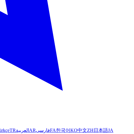
ürkçe
TR
العربية
AR
فارسی
FA
한국어
KO
中文
ZH
日本語
JA