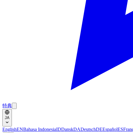
特典
JA
English
EN
Bahasa Indonesia
ID
Dansk
DA
Deutsch
DE
Español
ES
Fran