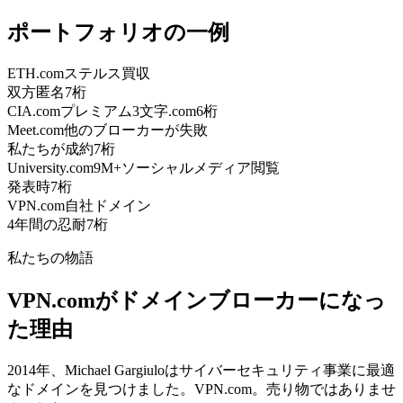
ポートフォリオの一例
ETH.com
ステルス買収
双方匿名
7桁
CIA.com
プレミアム3文字.com
6桁
Meet.com
他のブローカーが失敗
私たちが成約
7桁
University.com
9M+ソーシャルメディア閲覧
発表時
7桁
VPN.com
自社ドメイン
4年間の忍耐
7桁
私たちの物語
VPN.comがドメインブローカーになっ
た理由
2014年、Michael Gargiuloはサイバーセキュリティ事業に最適
なドメインを見つけました。VPN.com。売り物ではありませ