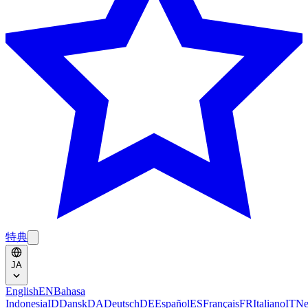
特典
JA
English
EN
Bahasa
Indonesia
ID
Dansk
DA
Deutsch
DE
Español
ES
Français
FR
Italiano
IT
Ne