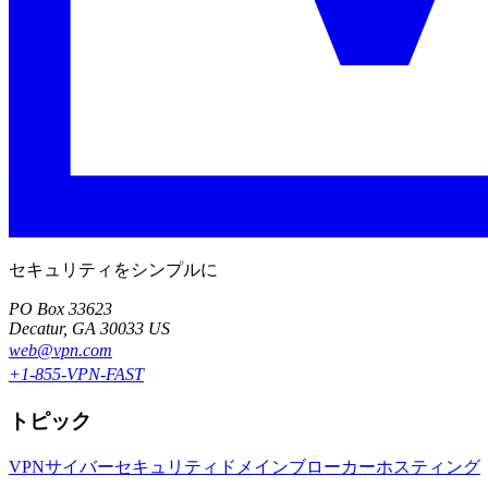
セキュリティをシンプルに
PO Box 33623
Decatur, GA 30033 US
web@vpn.com
+1-855-VPN-FAST
トピック
VPN
サイバーセキュリティ
ドメインブローカー
ホスティング