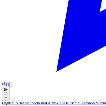
特典
JA
English
EN
Bahasa Indonesia
ID
Dansk
DA
Deutsch
DE
Español
ES
Fran