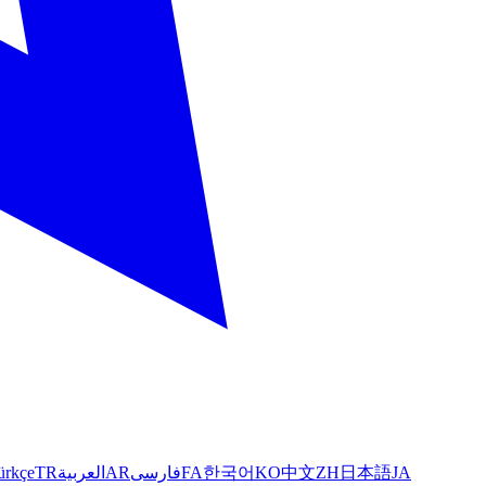
ürkçe
TR
العربية
AR
فارسی
FA
한국어
KO
中文
ZH
日本語
JA