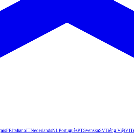
çais
FR
Italiano
IT
Nederlands
NL
Português
PT
Svenska
SV
Tiếng Việt
VI
T