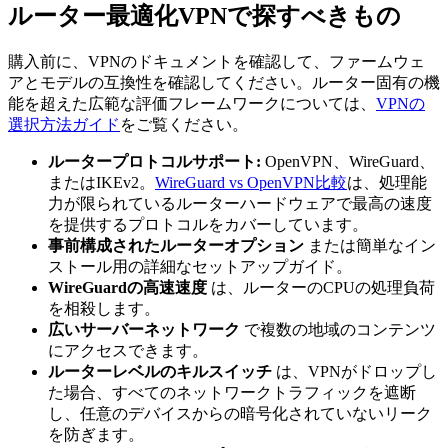
ルーター最適化VPNで探すべきもの
購入前に、VPNのドキュメントを確認して、ファームウェ
アとモデルの互換性を確認してください。ルーター固有の機
能を超えた広範な評価フレームワークについては、
VPNの
選択方法ガイド
をご覧ください。
ルータープロトコルサポート:
OpenVPN、WireGuard、
またはIKEv2。
WireGuard vs OpenVPN比較
は、処理能
力が限られているルーターハードウェアで最高の速度
を提供するプロトコルをカバーしています。
事前構成されたルーターオプション
または簡単なイン
ストール用の詳細なセットアップガイド。
WireGuardの高速速度
は、ルーターのCPUの処理負荷
を相殺します。
広いサーバーネットワーク
で複数の地域のコンテンツ
にアクセスできます。
ルーターレベルのキルスイッチ
は、VPNがドロップし
た場合、すべてのネットワークトラフィックを遮断
し、任意のデバイスからの暗号化されていないリーク
を防ぎます。