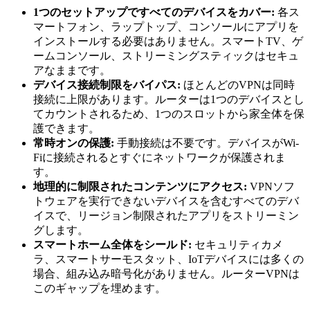
1つのセットアップですべてのデバイスをカバー:
各ス
マートフォン、ラップトップ、コンソールにアプリを
インストールする必要はありません。スマートTV、ゲ
ームコンソール、ストリーミングスティックはセキュ
アなままです。
デバイス接続制限をバイパス:
ほとんどのVPNは同時
接続に上限があります。ルーターは1つのデバイスとし
てカウントされるため、1つのスロットから家全体を保
護できます。
常時オンの保護:
手動接続は不要です。デバイスがWi-
Fiに接続されるとすぐにネットワークが保護されま
す。
地理的に制限されたコンテンツにアクセス:
VPNソフ
トウェアを実行できないデバイスを含むすべてのデバ
イスで、リージョン制限されたアプリをストリーミン
グします。
スマートホーム全体をシールド:
セキュリティカメ
ラ、スマートサーモスタット、IoTデバイスには多くの
場合、組み込み暗号化がありません。ルーターVPNは
このギャップを埋めます。