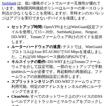
Surfshark
は、低い価格ポイントでルーター互換性が優れて
います。無制限同時接続ポリシーはルーターの単一スロット
利点が少なくなることを意味しますが、常時オンのカバレッ
ジはアプリを実行できないデバイスを保護します。
セットアップ時間:
OpenVPNまたはWireGuard設定ファ
イルを使用して15～20分。Surfsharkはasus、Netgear、
DD-WRT、Tomatoファームウェア向けのガイドを提供
します。
ルーターハードウェアの速度:
テストでは、WireGuard
プロトコルはAsus RT-AC86Uで310 Mbpsを達成しまし
た。これは500 Mbpsベース接続の約62%です。
キルスイッチの動作:
DD-WRTまたはTomatoファーム
ウェアを介して設定可能。一部のセットアップで手動
iptablesルールが必要です。再起動時の再接続は、ファ
ームウェアの自動開始設定に依存します。
スプリットトンネリング:
DD-WRTファームウェアで
利用可能。特定のIPアドレスをトンネルの外にルーテ
ィングできます。
CleanWeb:
すべてのネットワーク上のデバイスのDNS
レベルでアドとトラッカーとマルウェアをブロックし