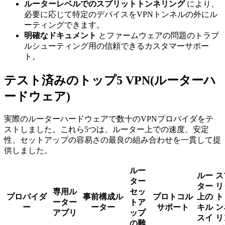
ルーターレベルでのスプリットトンネリング
により、
必要に応じて特定のデバイスをVPNトンネルの外にル
ーティングできます。
明確なドキュメント
とファームウェアの問題のトラブ
ルシューティング用の信頼できるカスタマーサポー
ト。
テスト済みのトップ5 VPN(ルーターハ
ードウェア)
実際のルーターハードウェアで数十のVPNプロバイダをテ
ストしました。これら5つは、ルーター上での速度、安定
性、セットアップの容易さの最良の組み合わせを一貫して提
供しました。
ルー
ルー
ス
ター
ター
リ
専用ル
セッ
プロバイダ
事前構成ル
プロトコル
上の
ト
ーター
トア
ー
ーター
サポート
キル
ン
アプリ
ップ
スイ
リ
の難