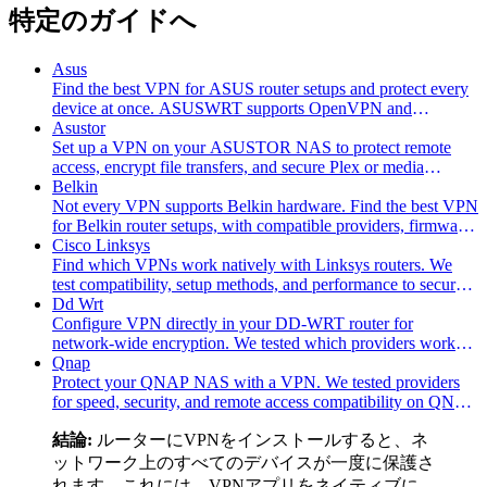
特定のガイドへ
Asus
Find the best VPN for ASUS router setups and protect every
device at once. ASUSWRT supports OpenVPN and
WireGuard natively, no firmware flashing required.
Asustor
Set up a VPN on your ASUSTOR NAS to protect remote
access, encrypt file transfers, and secure Plex or media
streaming. We tested the top providers.
Belkin
Not every VPN supports Belkin hardware. Find the best VPN
for Belkin router setups, with compatible providers, firmware
tips, and full network coverage.
Cisco Linksys
Find which VPNs work natively with Linksys routers. We
test compatibility, setup methods, and performance to secure
your entire network.
Dd Wrt
Configure VPN directly in your DD-WRT router for
network-wide encryption. We tested which providers work
reliably on DD-WRT firmware.
Qnap
Protect your QNAP NAS with a VPN. We tested providers
for speed, security, and remote access compatibility on QNAP
devices.
結論:
ルーターにVPNをインストールすると、ネ
ットワーク上のすべてのデバイスが一度に保護さ
れます。これには、VPNアプリをネイティブに