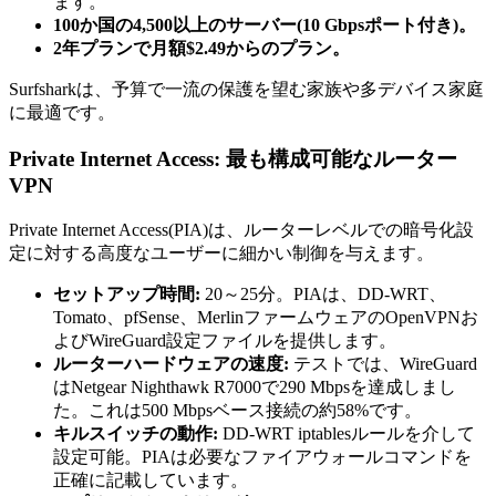
ます。
100か国の4,500以上のサーバー(10 Gbpsポート付き)。
2年プランで月額$2.49からのプラン。
Surfsharkは、予算で一流の保護を望む家族や多デバイス家庭
に最適です。
Private Internet Access: 最も構成可能なルーター
VPN
Private Internet Access(PIA)は、ルーターレベルでの暗号化設
定に対する高度なユーザーに細かい制御を与えます。
セットアップ時間:
20～25分。PIAは、DD-WRT、
Tomato、pfSense、MerlinファームウェアのOpenVPNお
よびWireGuard設定ファイルを提供します。
ルーターハードウェアの速度:
テストでは、WireGuard
はNetgear Nighthawk R7000で290 Mbpsを達成しまし
た。これは500 Mbpsベース接続の約58%です。
キルスイッチの動作:
DD-WRT iptablesルールを介して
設定可能。PIAは必要なファイアウォールコマンドを
正確に記載しています。