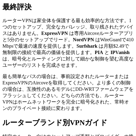
最終評決
ルーターVPNは家全体を保護する最も効率的な方法です。1
つのセットアップ、完全なカバレッジ、取り残されたデバイ
スはありません。
ExpressVPN
は専用Aircoveルーターアプリ
と5分のセットアップでリード。
NordVPN
はWireGuardで410
Mbpsで最速の速度を提供します。
Surfshark
は月額$2.49で
無制限の接続で最高の価値を提供します。
PIA
と
IPVanish
は、暗号化とルーティングに対して細かな制御を望む高度な
ユーザーのリストを完成させます。
最も簡単なパスの場合は、事前設定されたルーターまたは
ExpressVPNのAircoveを取得してください。より多くの制御
の場合は、互換性のあるモデルにDD-WRTファームウェアを
フラッシュしてください。どちらの方法でも、ルーター
VPNはホームネットワークを完全に暗号化された、常時オ
ンのプライベート接続に変わります。
ルーターブランド別VPNガイド