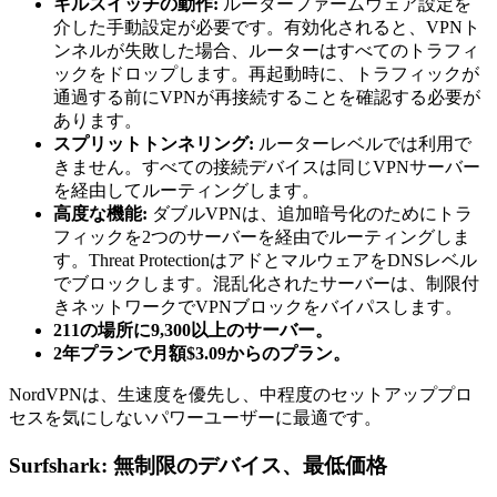
キルスイッチの動作:
ルーターファームウェア設定を
介した手動設定が必要です。有効化されると、VPNト
ンネルが失敗した場合、ルーターはすべてのトラフィ
ックをドロップします。再起動時に、トラフィックが
通過する前にVPNが再接続することを確認する必要が
あります。
スプリットトンネリング:
ルーターレベルでは利用で
きません。すべての接続デバイスは同じVPNサーバー
を経由してルーティングします。
高度な機能:
ダブルVPNは、追加暗号化のためにトラ
フィックを2つのサーバーを経由でルーティングしま
す。Threat ProtectionはアドとマルウェアをDNSレベル
でブロックします。混乱化されたサーバーは、制限付
きネットワークでVPNブロックをバイパスします。
211の場所に9,300以上のサーバー。
2年プランで月額$3.09からのプラン。
NordVPNは、生速度を優先し、中程度のセットアッププロ
セスを気にしないパワーユーザーに最適です。
Surfshark: 無制限のデバイス、最低価格