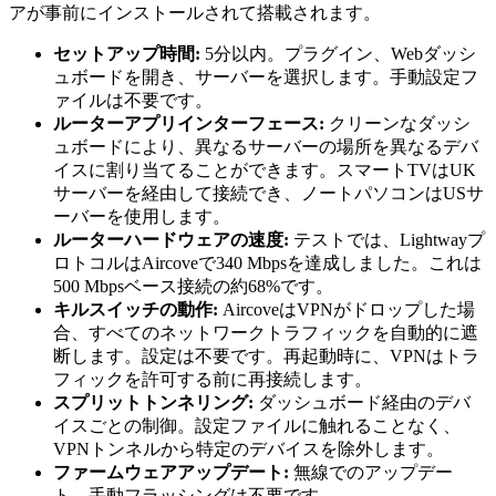
アが事前にインストールされて搭載されます。
セットアップ時間:
5分以内。プラグイン、Webダッシ
ュボードを開き、サーバーを選択します。手動設定フ
ァイルは不要です。
ルーターアプリインターフェース:
クリーンなダッシ
ュボードにより、異なるサーバーの場所を異なるデバ
イスに割り当てることができます。スマートTVはUK
サーバーを経由して接続でき、ノートパソコンはUSサ
ーバーを使用します。
ルーターハードウェアの速度:
テストでは、Lightwayプ
ロトコルはAircoveで340 Mbpsを達成しました。これは
500 Mbpsベース接続の約68%です。
キルスイッチの動作:
AircoveはVPNがドロップした場
合、すべてのネットワークトラフィックを自動的に遮
断します。設定は不要です。再起動時に、VPNはトラ
フィックを許可する前に再接続します。
スプリットトンネリング:
ダッシュボード経由のデバ
イスごとの制御。設定ファイルに触れることなく、
VPNトンネルから特定のデバイスを除外します。
ファームウェアアップデート:
無線でのアップデー
ト。手動フラッシングは不要です。