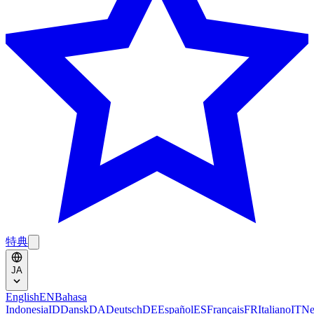
特典
JA
English
EN
Bahasa
Indonesia
ID
Dansk
DA
Deutsch
DE
Español
ES
Français
FR
Italiano
IT
Ne