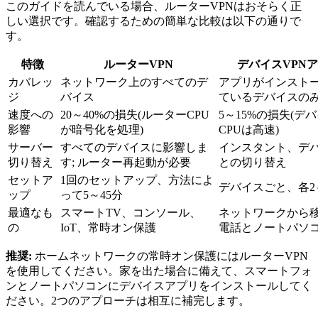
このガイドを読んでいる場合、ルーターVPNはおそらく正
しい選択です。確認するための簡単な比較は以下の通りで
す。
特徴
ルーターVPN
デバイスVPN
カバレッ
ネットワーク上のすべてのデ
アプリがインスト
ジ
バイス
ているデバイスの
速度への
20～40%の損失(ルーターCPU
5～15%の損失(デ
影響
が暗号化を処理)
CPUは高速)
サーバー
すべてのデバイスに影響しま
インスタント、デ
切り替え
す; ルーター再起動が必要
との切り替え
セットア
1回のセットアップ、方法によ
デバイスごと、各2
ップ
って5～45分
最適なも
スマートTV、コンソール、
ネットワークから
の
IoT、常時オン保護
電話とノートパソ
推奨:
ホームネットワークの常時オン保護にはルーターVPN
を使用してください。家を出た場合に備えて、スマートフォ
ンとノートパソコンにデバイスアプリをインストールしてく
ださい。2つのアプローチは相互に補完します。