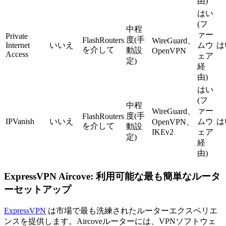
由)
はい
(フ
中程
ァー
Private
度(手
FlashRouters
WireGuard、
Internet
いいえ
ムウ
は
を介して
動設
OpenVPN
Access
ェア
定)
経
由)
はい
(フ
中程
ァー
WireGuard、
度(手
FlashRouters
IPVanish
いいえ
ムウ
は
OpenVPN、
を介して
動設
IKEv2
ェア
定)
経
由)
ExpressVPN Aircove: 利用可能な最も簡単なルータ
ーセットアップ
ExpressVPN
は市場で最も洗練されたルーターエクスペリエ
ンスを提供します。Aircoveルーターには、VPNソフトウェ