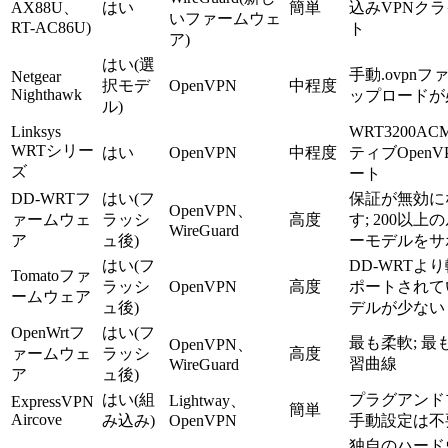
AX88U、
はい
簡単
込みVPNク
いファームウェ
RT-AC86U)
ト
ア)
はい(選
手動.ovpnフ
Netgear
択モデ
OpenVPN
中程度
Nighthawk
ップロードが
ル)
Linksys
WRT3200A
WRTシリー
はい
OpenVPN
中程度
ティブOpenV
ズ
ート
DD-WRTフ
はい(フ
保証が無効に
OpenVPN、
ァームウェ
ラッシ
高度
す; 200以上
WireGuard
ア
ュ後)
ーモデルをサ
はい(フ
DD-WRTより
Tomatoファ
ラッシ
OpenVPN
高度
ポートされて
ームウェア
ュ後)
デルが少ない
OpenWrtフ
はい(フ
最も柔軟; 最
OpenVPN、
ァームウェ
ラッシ
高度
習曲線
WireGuard
ア
ュ後)
はい(組
プラグアンド
Lightway、
ExpressVPN
簡単
Aircove
み込み)
OpenVPN
手動設定は不
独自のハード