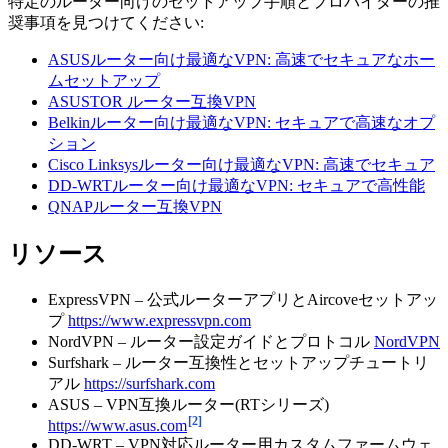
特定のルーター向けのセットアップ手順とプロバイダーの推
奨事項を見つけてください:
ASUSルーター向け最適なVPN: 高速でセキュアなホー
ムセットアップ
ASUSTOR ルーター互換VPN
Belkinルーター向け最適なVPN: セキュアで高速なオプ
ション
Cisco Linksysルーター向け最適なVPN: 高速でセキュア
DD-WRTルーター向け最適なVPN: セキュアで高性能
QNAPルーター互換VPN
リソース
ExpressVPN – 公式ルーターアプリとAircoveセットアッ
プ
https://www.expressvpn.com
NordVPN – ルーター設定ガイドとプロトコル
NordVPN
Surfshark – ルーター互換性とセットアップチュートリ
アル
https://surfshark.com
ASUS – VPN互換ルーター(RTシリーズ)
[2]
https://www.asus.com
DD-WRT – VPN対応ルーター用カスタムファームウェ