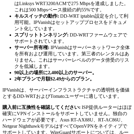
はLinksys WRT3200ACMで275 Mbpsを達成しました。
これは500 Mbpsベース接続の約55%です。
キルスイッチの動作:
DD-WRT iptables設定を介して利
用可能。IPVanishはセットアッププロセスをドキュメ
ント化しています。
スプリットトンネリング:
DD-WRTファームウェアで
サポートされています。
サーバー所有権:
IPVanishはサーバーネットワーク全体
を所有および運用しています。第三者のレンタルはあ
りません。これはサーバーレベルのデータ傍受のリス
クを低減します。
90以上の場所に2,400以上のサーバー。
2年プランで月額$2.49からのプラン。
IPVanishは、サーバーインフラストラクチャの透明性を価値
とするDD-WRTおよびTomatoユーザーに適しています。
購入前に互換性を確認してください:
ISP提供ルーターはほぼ
確実にVPNインストールをサポートしていません。独自の
ハードウェアが必要です。Asus RT-AX88U、RT-AC86U、
Netgear NighthawkモデルはすべてOpenVPNをネイティブで
サポートしています。WireGuardサポートについては、ルー