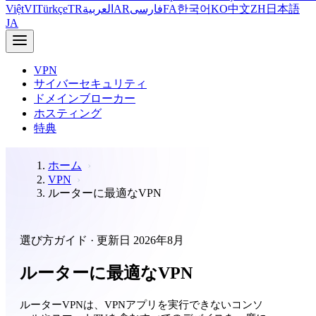
Việt
VI
Türkçe
TR
العربية
AR
فارسی
FA
한국어
KO
中文
ZH
日本語
JA
VPN
サイバーセキュリティ
ドメインブローカー
ホスティング
特典
ホーム
VPN
ルーターに最適なVPN
選び方ガイド · 更新日 2026年8月
ルーターに最適なVPN
ルーターVPNは、VPNアプリを実行できないコンソ