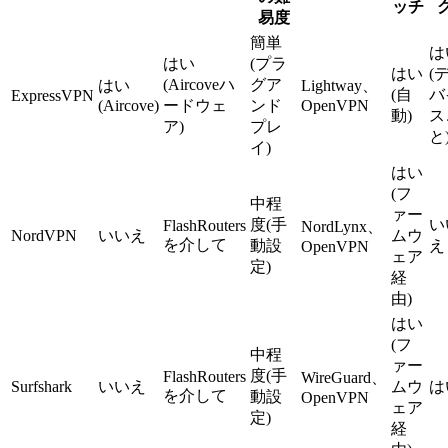
ッチ
易度
簡単
は
はい
(プラ
はい
(
(Aircoveハ
グア
はい
Lightway、
(自
バ
ExpressVPN
(Aircove)
ードウェ
ンド
OpenVPN
動)
ス
ア)
プレ
と
イ)
はい
(フ
中程
ァー
度(手
い
FlashRouters
NordLynx、
NordVPN
いいえ
ムウ
を介して
動設
え
OpenVPN
ェア
定)
経
由)
はい
(フ
中程
ァー
度(手
FlashRouters
WireGuard、
Surfshark
いいえ
ムウ
は
を介して
動設
OpenVPN
ェア
定)
経