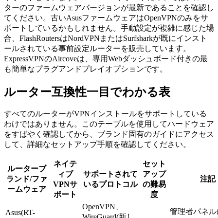
ターのファームウェアバージョンが最新であることを確認し
てください。古いAsusファームウェアはOpenVPNのみをサ
ポートしているかもしれません。手動設定が複雑に感じた場
合、FlashRoutersはNordVPNまたはSurfsharkが既にインスト
ールされている事前設定ルーターを販売しています。
ExpressVPNのAircoveは、専用Webダッシュボード付きの最
も簡単なプラグアンドプレイオプションです。
ルーター互換性一目でわかる表
すべてのルーターがVPNインストールをサポートしている
わけではありません。このテーブルを使用してハードウェア
をすばやく確認してから、ブランド固有のガイドにアクセス
して、詳細なセットアップ手順を確認してください。
ネイテ
セット
ルーターブ
ィブ
サポートされて
アップ
ランド/ファ
注記
VPNサ
いるプロトコル
の難易
ームウェア
ポート
度
OpenVPN、
管理者パネル
Asus(RT-
WireGuard(新し