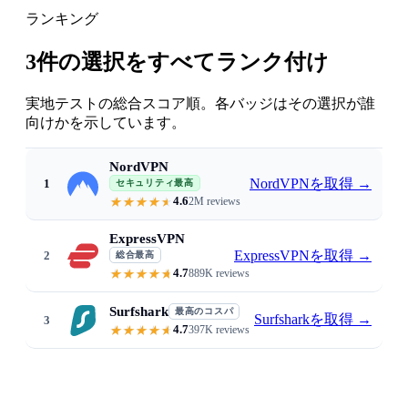
ランキング
3件の選択をすべてランク付け
実地テストの総合スコア順。各バッジはその選択が誰
向けかを示しています。
NordVPN
NordVPNを取得
→
1
セキュリティ最高
4.6
2M reviews
Router-ready with clear guides · Th
ExpressVPN
ExpressVPNを取得
→
2
総合最高
4.7
889K reviews
Dedicated router app plus Aircove
Surfshark
最高のコスパ
Surfsharkを取得
→
3
4.7
397K reviews
From $1.99/mo · unlimited device