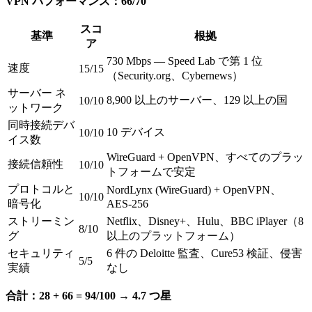
VPN パフォーマンス：66/70
スコ
基準
根拠
ア
730 Mbps — Speed Lab で第 1 位
速度
15/15
（Security.org、Cybernews）
サーバー ネ
8,900 以上のサーバー、129 以上の国
10/10
ットワーク
同時接続デバ
10 デバイス
10/10
イス数
WireGuard + OpenVPN、すべてのプラッ
接続信頼性
10/10
トフォームで安定
プロトコルと
NordLynx (WireGuard) + OpenVPN、
10/10
暗号化
AES-256
ストリーミン
Netflix、Disney+、Hulu、BBC iPlayer（8
8/10
グ
以上のプラットフォーム）
セキュリティ
6 件の Deloitte 監査、Cure53 検証、侵害
5/5
実績
なし
合計：28 + 66 = 94/100 → 4.7 つ星