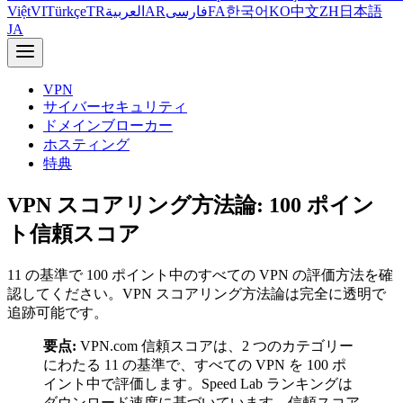
Việt
VI
Türkçe
TR
العربية
AR
فارسی
FA
한국어
KO
中文
ZH
日本語
JA
VPN
サイバーセキュリティ
ドメインブローカー
ホスティング
特典
VPN スコアリング方法論: 100 ポイン
ト信頼スコア
11 の基準で 100 ポイント中のすべての VPN の評価方法を確
認してください。VPN スコアリング方法論は完全に透明で
追跡可能です。
要点:
VPN.com 信頼スコアは、2 つのカテゴリー
にわたる 11 の基準で、すべての VPN を 100 ポ
イント中で評価します。Speed Lab ランキングは
ダウンロード速度に基づいています。信頼スコア