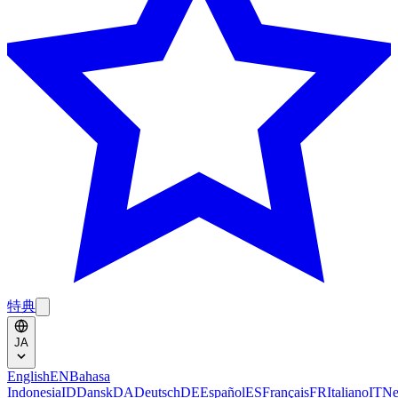
特典
JA
English
EN
Bahasa
Indonesia
ID
Dansk
DA
Deutsch
DE
Español
ES
Français
FR
Italiano
IT
Ne