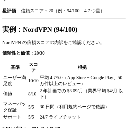
星評価
= 信頼スコア ÷ 20（例：94/100 = 4.7 つ星）
実例：NordVPN (94/100)
NordVPN の信頼スコアの内訳をご確認ください。
信頼性と価値：28/30
スコ
基準
根拠
ア
ユーザー満
平均 4.7/5.0（App Store + Google Play、50
10/10
足度
万件以上のレビュー）
2 年計画での $3.09/月（業界平均 $4/月 以
価値
8/10
下）
マネーバッ
30 日間（利用規約ページで確認）
5/5
ク保証
サポート
5/5
24/7 ライブチャット