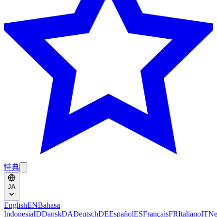
特典
JA
English
EN
Bahasa
Indonesia
ID
Dansk
DA
Deutsch
DE
Español
ES
Français
FR
Italiano
IT
Ne