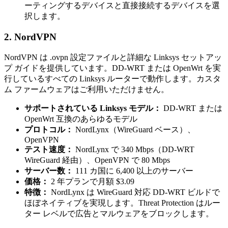
ーティングするデバイスと直接接続するデバイスを選
択します。
2. NordVPN
NordVPN は .ovpn 設定ファイルと詳細な Linksys セットアッ
プ ガイドを提供しています。DD-WRT または OpenWrt を実
行しているすべての Linksys ルーターで動作します。カスタ
ム ファームウェアはご利用いただけません。
サポートされている Linksys モデル：
DD-WRT または
OpenWrt 互換のあらゆるモデル
プロトコル：
NordLynx（WireGuard ベース）、
OpenVPN
テスト速度：
NordLynx で 340 Mbps（DD-WRT
WireGuard 経由）、OpenVPN で 80 Mbps
サーバー数：
111 カ国に 6,400 以上のサーバー
価格：
2 年プランで月額 $3.09
特徴：
NordLynx は WireGuard 対応 DD-WRT ビルドで
ほぼネイティブを実現します。Threat Protection はルー
ター レベルで広告とマルウェアをブロックします。