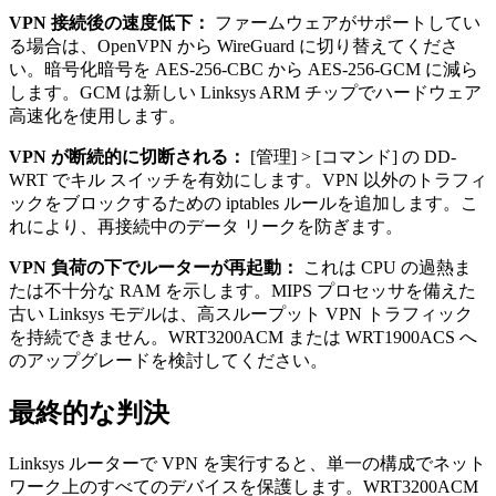
VPN 接続後の速度低下：
ファームウェアがサポートしてい
る場合は、OpenVPN から WireGuard に切り替えてくださ
い。暗号化暗号を AES-256-CBC から AES-256-GCM に減ら
します。GCM は新しい Linksys ARM チップでハードウェア
高速化を使用します。
VPN が断続的に切断される：
[管理] > [コマンド] の DD-
WRT でキル スイッチを有効にします。VPN 以外のトラフィ
ックをブロックするための iptables ルールを追加します。こ
れにより、再接続中のデータ リークを防ぎます。
VPN 負荷の下でルーターが再起動：
これは CPU の過熱ま
たは不十分な RAM を示します。MIPS プロセッサを備えた
古い Linksys モデルは、高スループット VPN トラフィック
を持続できません。WRT3200ACM または WRT1900ACS へ
のアップグレードを検討してください。
最終的な判決
Linksys ルーターで VPN を実行すると、単一の構成でネット
ワーク上のすべてのデバイスを保護します。WRT3200ACM