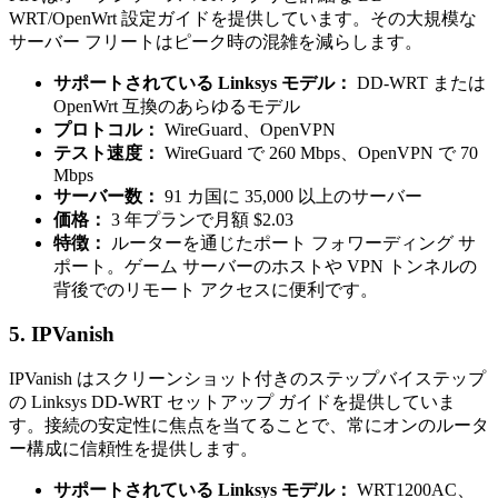
WRT/OpenWrt 設定ガイドを提供しています。その大規模な
サーバー フリートはピーク時の混雑を減らします。
サポートされている Linksys モデル：
DD-WRT または
OpenWrt 互換のあらゆるモデル
プロトコル：
WireGuard、OpenVPN
テスト速度：
WireGuard で 260 Mbps、OpenVPN で 70
Mbps
サーバー数：
91 カ国に 35,000 以上のサーバー
価格：
3 年プランで月額 $2.03
特徴：
ルーターを通じたポート フォワーディング サ
ポート。ゲーム サーバーのホストや VPN トンネルの
背後でのリモート アクセスに便利です。
5. IPVanish
IPVanish はスクリーンショット付きのステップバイステップ
の Linksys DD-WRT セットアップ ガイドを提供していま
す。接続の安定性に焦点を当てることで、常にオンのルータ
ー構成に信頼性を提供します。
サポートされている Linksys モデル：
WRT1200AC、