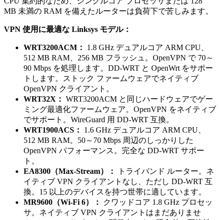
CPU 集約的なため、シングルコア プロセッサまたは 128
MB 未満の RAM を備えたルーターは負荷下で苦しみます。
VPN 使用に最適な Linksys モデル：
WRT3200ACM：
1.8 GHz デュアルコア ARM CPU、
512 MB RAM、256 MB フラッシュ。OpenVPN で 70～
90 Mbps を処理します。DD-WRT と OpenWrt をサポー
トします。ストック ファームウェアでネイティブ
OpenVPN クライアント。
WRT32X：
WRT3200ACM と同じハードウェアでゲー
ミング最適化ファームウェア。OpenVPN をネイティブ
でサポート。WireGuard 用 DD-WRT 互換。
WRT1900ACS：
1.6 GHz デュアルコア ARM CPU、
512 MB RAM。50～70 Mbps 周辺のしっかりした
OpenVPN パフォーマンス。完全な DD-WRT サポー
ト。
EA8300（Max-Stream）：
トライバンド ルーター。ネ
イティブ VPN クライアントなし、ただし DD-WRT 互
換。15 以上のデバイスを持つ世帯に適しています。
MR9600（Wi-Fi 6）：
クワッドコア 1.8 GHz プロセッ
サ。ネイティブ VPN クライアントはまだありませ