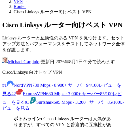
VPN
Router
Cisco Linksys ルーター向けベスト VPN
Cisco Linksys ルーター向けベスト VPN
Linksys ルーターと互換性のある VPN を見つけます。セット
アップ方法とパフォーマンスをテストしてネットワーク全体
を保護します。
Michael Gargiulo
·
更新日 2026年8月1日
·
7 分で読めます
Cisco/Linksys 向けトップ VPN
#1
NordVPN
730 Mbps · 8,900+ サーバー
94
/100
レビューを
見る
#2
ExpressVPN
630 Mbps · 3,000+ サーバー
85
/100
レビ
ューを見る
#3
Surfshark
695 Mbps · 3,200+ サーバー
85
/100
レ
ビューを見る
ボトムライン:
Cisco Linksys ルーターは人気があ
りますが、すべての VPN と普遍的に互換性があ