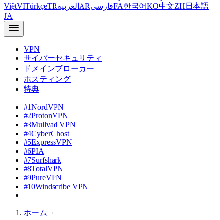
Việt
VI
Türkçe
TR
العربية
AR
فارسی
FA
한국어
KO
中文
ZH
日本語
JA
VPN
サイバーセキュリティ
ドメインブローカー
ホスティング
特典
#1
NordVPN
#2
ProtonVPN
#3
Mullvad VPN
#4
CyberGhost
#5
ExpressVPN
#6
PIA
#7
Surfshark
#8
TotalVPN
#9
PureVPN
#10
Windscribe VPN
ホーム